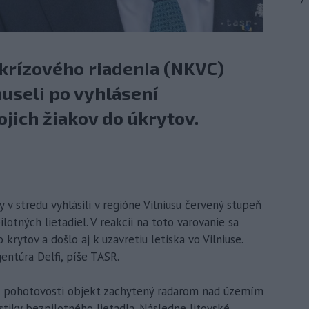
7
krízového riadenia (NKVC)
useli po vyhlásení
jich žiakov do úkrytov.
y v stredu vyhlásili v regióne Vilniusu červený stupeň
otných lietadiel. V reakcii na toto varovanie sa
o krytov a došlo aj k uzavretiu letiska vo Vilniuse.
entúra Delfi, píše TASR.
a pohotovosti objekt zachytený radarom nad územím
stiky bezpilotného lietadla. Následne litovské