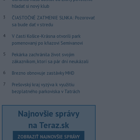
hľadať si nový klub
3
ČIASTOČNÉ ZATMENIE SLNKA: Pozorovať
sa bude dať v stredu
4
V časti Košice-Krásna otvorili park
pomenovaný po kňazovi Semivanovi
5
Pekárka zachránila život svojim
zákazníkom, ktorí sa pár dní neukázali
6
Brezno obnovuje zastávky MHD
7
Prešovský kraj vyzýva k využitiu
bezplatného parkoviska v Tatrách
Najnovšie správy
na Teraz.sk
ZOBRAZIŤ NAJNOVŠIE SPRÁVY