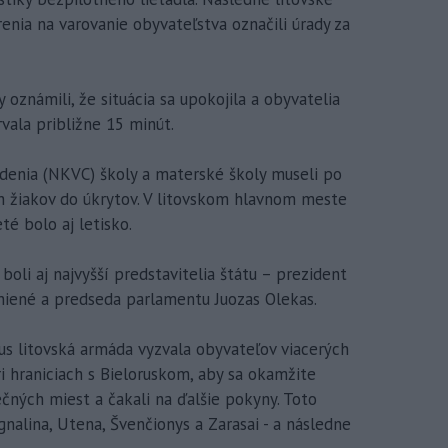
renia na varovanie obyvateľstva označili úrady za
oznámili, že situácia sa upokojila a obyvatelia
vala približne 15 minút.
denia (NKVC) školy a materské školy museli po
ch žiakov do úkrytov. V litovskom hlavnom meste
té bolo aj letisko.
boli aj najvyšší predstavitelia štátu – prezident
niené a predseda parlamentu Juozas Olekas.
us litovská armáda vyzvala obyvateľov viacerých
ri hraniciach s Bieloruskom, aby sa okamžite
čných miest a čakali na ďalšie pokyny. Toto
gnalina, Utena, Švenčionys a Zarasai - a následne