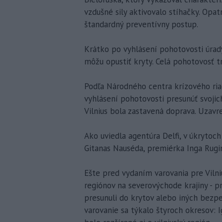
vzdušné sily aktivovalo stíhačky. Opat
štandardný preventívny postup.
Krátko po vyhlásení pohotovosti úrady 
môžu opustiť kryty. Celá pohotovosť tr
Podľa Národného centra krízového ria
vyhlásení pohotovosti presunúť svoji
Vilnius bola zastavená doprava. Uzavre
Ako uviedla agentúra Delfi, v úkrytoch 
Gitanas Nauséda, premiérka Inga Rugi
Ešte pred vydaním varovania pre Vilni
regiónov na severovýchode krajiny - p
presunuli do krytov alebo iných bezpe
varovanie sa týkalo štyroch okresov: I