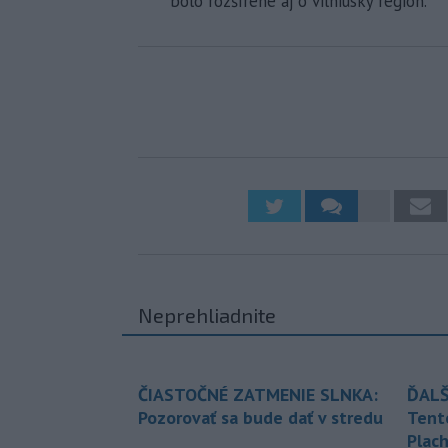
bolo rozšírené aj o vilniuský región.
Neprehliadnite
ČIASTOČNÉ ZATMENIE SLNKA:
ĎALŠ
Pozorovať sa bude dať v stredu
Tent
Plach