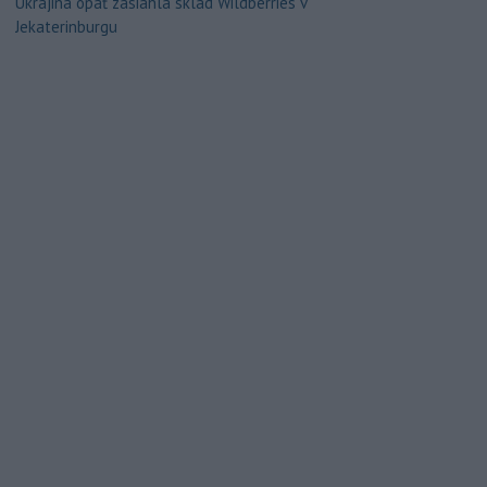
Ukrajina opäť zasiahla sklad Wildberries v
Jekaterinburgu