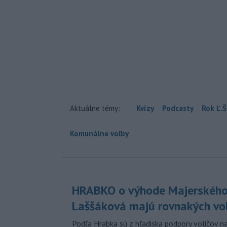
Aktuálne témy:
Kvízy
Podcasty
Rok Ľ.Š
Komunálne voľby
HRABKO o výhode Majerského
Laššáková majú rovnakých vo
Podľa Hrabka sú z hľadiska podpory voličov na