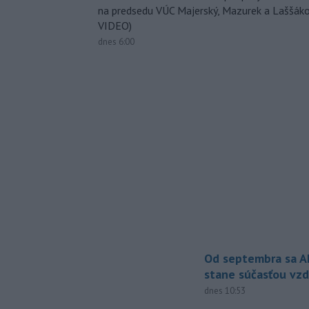
na predsedu VÚC Majerský, Mazurek a Laššák
VIDEO)
dnes 6:00
Od septembra sa A
stane súčasťou vzd
dnes 10:53