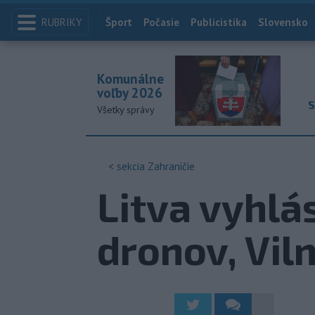
RUBRIKY
Index
Šport
Počasie
Publicistika
Slovensko
Komunálne
voľby 2026
S
Všetky správy
< sekcia
Zahraničie
Litva vyhlá
dronov, Viln