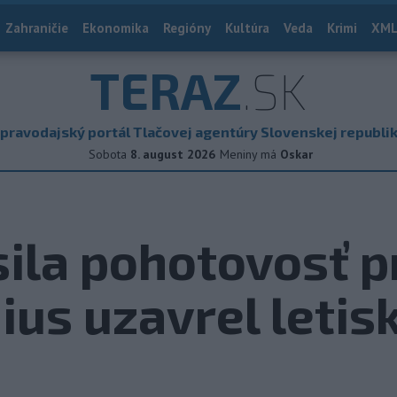
Zahraničie
Ekonomika
Regióny
Kultúra
Veda
Krimi
XML
TERAZ
.SK
pravodajský portál Tlačovej agentúry Slovenskej republi
Sobota
8. august 2026
Meniny má
Oskar
sila pohotovosť 
ius uzavrel letis