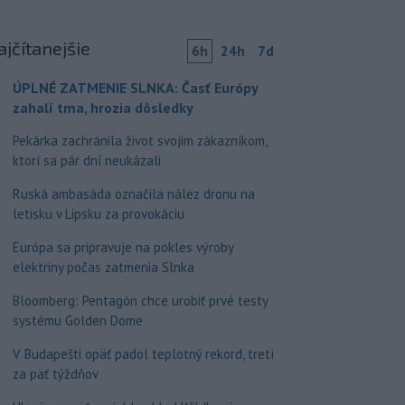
ajčítanejšie
6h
24h
7d
ÚPLNÉ ZATMENIE SLNKA: Časť Európy
zahalí tma, hrozia dôsledky
Pekárka zachránila život svojim zákazníkom,
ktorí sa pár dní neukázali
Ruská ambasáda označila nález dronu na
letisku v Lipsku za provokáciu
Európa sa pripravuje na pokles výroby
elektriny počas zatmenia Slnka
Bloomberg: Pentagón chce urobiť prvé testy
systému Golden Dome
V Budapešti opäť padol teplotný rekord, tretí
za päť týždňov