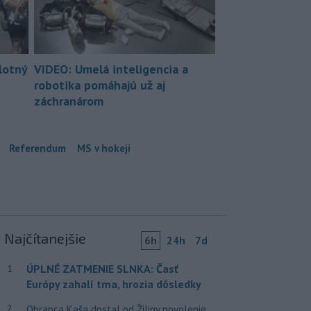
lotný
VIDEO: Umelá inteligencia a
robotika pomáhajú už aj
záchranárom
Referendum
MS v hokeji
Najčítanejšie
6h
24h
7d
ÚPLNÉ ZATMENIE SLNKA: Časť
1
Európy zahalí tma, hrozia dôsledky
2
Obranca Kaša dostal od Žiliny povolenie