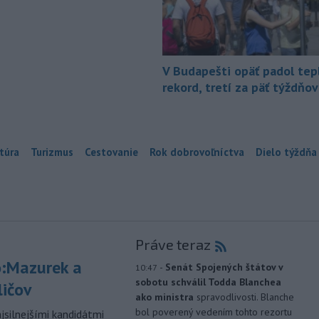
V Budapešti opäť padol tep
rekord, tretí za päť týždňov
túra
Turizmus
Cestovanie
Rok dobrovoľníctva
Dielo týždňa
Práve teraz
:Mazurek a
-
Senát Spojených štátov v
10:47
sobotu schválil Todda Blanchea
ličov
ako ministra
spravodlivosti. Blanche
bol poverený vedením tohto rezortu
jsilnejšími kandidátmi