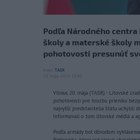
Podľa Národného centra 
školy a materské školy m
pohotovosti presunúť svo
Autor
TASR
20. mája 2026 10:40
Vilnius 20. mája (TASR) - Litovské úrad
pohotovosti pre hrozbu prieniku bezpil
najvyšší predstavitelia štátu uchýlili d
Informovali o tom litovské médiá a ag
Podľa armády bol dôvodom vyhláseni
Bieloruska, ktorý vykazoval charakteri