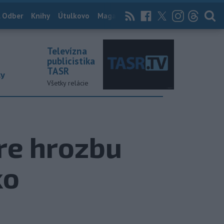
 Odber
Knihy
Útulkovo
Magazín
News Now
Archív
TASR
Televízna
publicistika
TASR
ky
Všetky relácie
pre hrozbu
ko