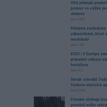
USA plánujú posky
pomoc vo výške jed
dolárov
dnes 10:02
Pekárka zachránila 
zákazníkom, ktorí s
neukázali
dnes 7:44
ECDC: V Európe za
prípadov nákazy z
horúčkou
dnes 9:11
Senát schválil Tod
funkcie ministra sp
dnes 10:49
Firmám chýbajú kval
pomôcť môže rekval