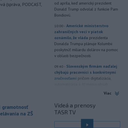
od apríla, keď americký prezident
ová (správa, PODCAST,
Donald Trump odvolal z funkcie Pam
Bondiovú.
-
Americké ministerstvo
10:00
zahraničných vecí v piatok
oznámilo, že vláda
prezidenta
Donalda Trumpa plánuje Kolumbii
poskytnúť miliardu dolárov na pomoc
v oblasti bezpečnosti.
-
Slovenským firmám naďalej
09:40
chýbajú pracovníci s konkrétnymi
zručnosťami
pričom digitalizácia,
automatizácia a AI menia obsah
tradičných pozícií a vytvárajú nové
Viac
profesie. Účinným riešením na
prepojenie potrieb trhu práce s
Videá a prenosy
I gramotnosť
pracovnou silou môže byť
TASR TV
elávania na ZŠ
rekvalifikácia.
-
Úrady v tomto roku doposiaľ
09:09