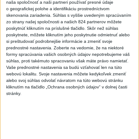
hádzala do premiéra vajíčka
naša spoločnosť a naši partneri používať presné údaje
o geografickej polohe a identifikáciu prostredníctvom
2
skenovania zariadenia. Súhlas s vyššie uvedeným spracúvaním
Festival Lovestream 2026 pokračuje, druhý deň zakončil
zo strany našej spoločnosti a našich 824 partnerov môžete
Robbie Williams
poskytnúť kliknutím na príslušné tlačidlo. Skôr než súhlas
3
poskytnete, môžete kliknutím jeho poskytnutie odmietnuť alebo
Skončili ďalšie desiatky menších pôšt, samosprávam sa
si preštudovať podrobnejšie informácie a zmeniť svoje
to nepáči
prednostné nastavenia.
Zoberte na vedomie, že na niektoré
4
formy spracúvania vašich osobných údajov nepotrebujeme váš
Darina Pačutová pomáha pacientom vo Vranove nad
súhlas, proti takémuto spracovaniu však máte právo namietať.
Topľou slovom
Vaše prednostné nastavenia sa budú vzťahovať len na túto
5
webovú lokalitu. Svoje nastavenia môžete kedykoľvek zmeniť
Najmenej 21 mŕtvych po zrážke dvoch autobusov na juhu
alebo svoj súhlas odvolať návratom na túto webovú stránku
Nigeru
kliknutím na tlačidlo „Ochrana osobných údajov“ v dolnej časti
6
stránky.
OTESTUJTE SA: Rozumiete slovenským nárečiam? Tieto
slová vás potrápia
7
DOČKALI SME SA: Uplynulá noc bola najchladnejšia za
posledné týždne