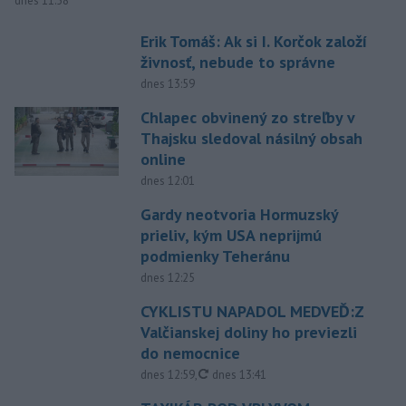
dnes 11:58
Erik Tomáš: Ak si I. Korčok založí
živnosť, nebude to správne
dnes 13:59
Chlapec obvinený zo streľby v
Thajsku sledoval násilný obsah
online
dnes 12:01
Gardy neotvoria Hormuzský
prieliv, kým USA neprijmú
podmienky Teheránu
dnes 12:25
CYKLISTU NAPADOL MEDVEĎ:Z
Valčianskej doliny ho previezli
do nemocnice
aktualizované
dnes 12:59
,
dnes 13:41