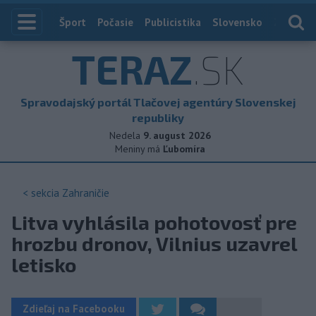
Index
Šport
Počasie
Publicistika
Slovensko
Zahranič
TERAZ
.SK
Spravodajský portál Tlačovej agentúry Slovenskej
republiky
Nedela
9. august 2026
Meniny má
Ľubomíra
< sekcia
Zahraničie
Litva vyhlásila pohotovosť pre
hrozbu dronov, Vilnius uzavrel
letisko
Zdieľaj na Facebooku