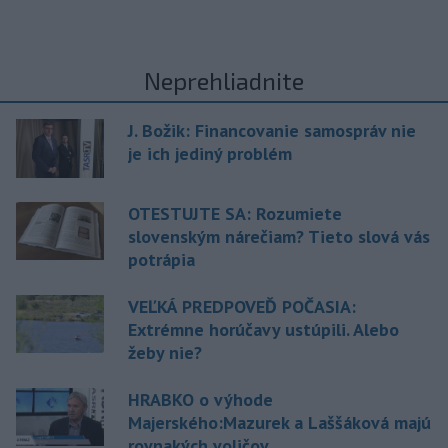
Neprehliadnite
J. Božik: Financovanie samospráv nie
je ich jediný problém
OTESTUJTE SA: Rozumiete
slovenským nárečiam? Tieto slová vás
potrápia
VEĽKÁ PREDPOVEĎ POČASIA:
Extrémne horúčavy ustúpili. Alebo
žeby nie?
HRABKO o výhode
Majerského:Mazurek a Laššáková majú
rovnakých voličov