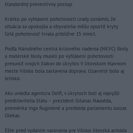
štandardný preventívny postup.
Krátko po vyhlásení pohotovosti úrady oznámili, že
situácia sa upokojila a obyvatelia môžu opustiť kryty.
Celá pohotovosť trvala približne 15 minút.
Podľa Národného centra krízového riadenia (NKVC) školy
a materské školy museli po vyhlásení pohotovosti
presunúť svojich žiakov do úkrytov. V litovskom hlavnom
meste Vilnius bola zastavená doprava. Uzavreté bolo aj
letisko.
Ako uviedla agentúra Delfi, v úkrytoch boli aj najvyšší
predstavitelia štátu – prezident Gitanas Nauséda,
premiérka Inga Ruginiené a predseda parlamentu Juozas
Olekas.
Ešte pred vydaním varovania pre Vilnius litovská armáda