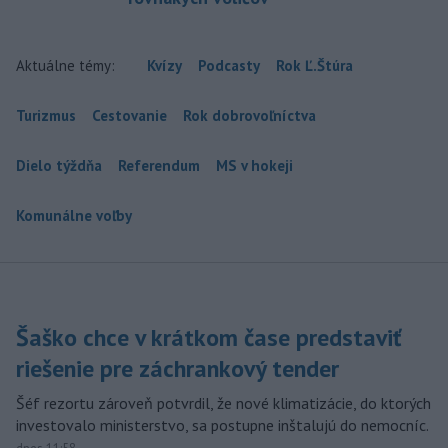
Aktuálne témy:
Kvízy
Podcasty
Rok Ľ.Štúra
Turizmus
Cestovanie
Rok dobrovoľníctva
Dielo týždňa
Referendum
MS v hokeji
Komunálne voľby
Šaško chce v krátkom čase predstaviť
riešenie pre záchrankový tender
Šéf rezortu zároveň potvrdil, že nové klimatizácie, do ktorých
investovalo ministerstvo, sa postupne inštalujú do nemocníc.