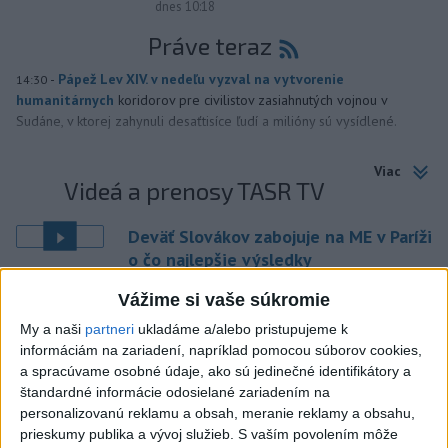
dnes 10:18
Práve teraz
-
Pápež Lev XIV. v nedeľu vyzval na vytvorenie
14:30
humanitárnych
koridorov pre civilistov zasiahnutých vojnou v
Sudáne, v ktorej zahynuli desaťtisíce ľudí a milióny sú vysídlené.
Viac
Videá a prenosy TASR TV
Deväť Slovákov zabojuje na ME v Paríži
o čo najlepšie výsledky
Vážime si vaše súkromie
Viac
My a naši
partneri
ukladáme a/alebo pristupujeme k
Najčítanejšie
informáciám na zariadení, napríklad pomocou súborov cookies,
a spracúvame osobné údaje, ako sú jedinečné identifikátory a
6h
24h
7d
štandardné informácie odosielané zariadením na
personalizovanú reklamu a obsah, meranie reklamy a obsahu,
DRÁMA V PARLAMENTE: Poslankyňa
1
prieskumy publika a vývoj služieb.
S vaším povolením môže