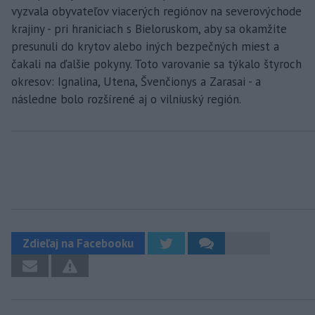
vyzvala obyvateľov viacerých regiónov na severovýchode
krajiny - pri hraniciach s Bieloruskom, aby sa okamžite
presunuli do krytov alebo iných bezpečných miest a
čakali na ďalšie pokyny. Toto varovanie sa týkalo štyroch
okresov: Ignalina, Utena, Švenčionys a Zarasai - a
následne bolo rozšírené aj o vilniuský región.
Zdieľaj na Facebooku