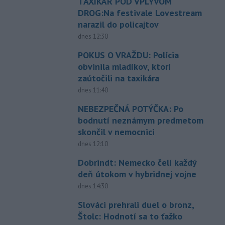
TAXIKÁR POD VPLYVOM
DROG:Na festivale Lovestream
narazil do policajtov
dnes 12:30
POKUS O VRAŽDU: Polícia
obvinila mladíkov, ktorí
zaútočili na taxikára
dnes 11:40
NEBEZPEČNÁ POTÝČKA: Po
bodnutí neznámym predmetom
skončil v nemocnici
dnes 12:10
Dobrindt: Nemecko čelí každý
deň útokom v hybridnej vojne
dnes 14:30
Slováci prehrali duel o bronz,
Štolc: Hodnotí sa to ťažko