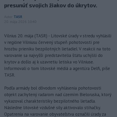
presunúť svojich žiakov do úkrytov.
Autor
TASR
20. mája 2026 10:40
Vilnius 20. mája (TASR) - Litovské úrady v stredu vyhlásili
v regióne Vilniusu červený stupeň pohotovosti pre
hrozbu prieniku bezpilotných lietadiel. V reakcii na toto
varovanie sa najvyšší predstavitelia štátu uchýlili do
krytov a došlo aj k uzavretiu letiska vo Vilniuse.
Informovali o tom litovské médiá a agentúra Delfi, píše
TASR.
Podľa armády bol dôvodom vyhlásenia pohotovosti
objekt zachytený radarom nad územím Bieloruska, ktorý
vykazoval charakteristiky bezpilotného lietadla.
Následne litovské vzdušné sily aktivovalo stíhačky.
Opatrenia na varovanie obyvateľstva označili úrady za