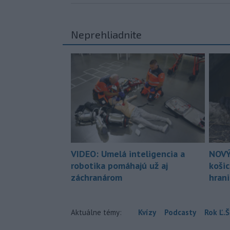
Neprehliadnite
VIDEO: Umelá inteligencia a
NOVÝ
robotika pomáhajú už aj
koši
záchranárom
hran
Aktuálne témy:
Kvízy
Podcasty
Rok Ľ.Š