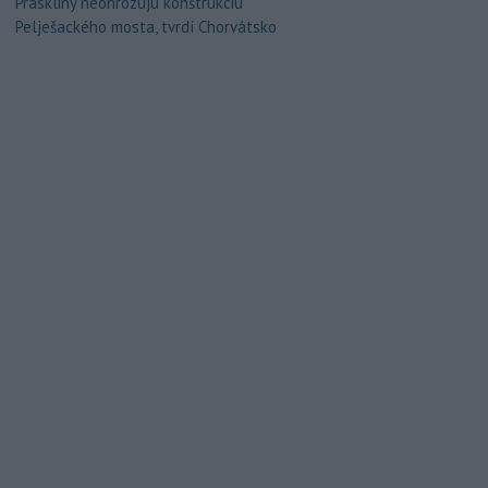
Praskliny neohrozujú konštrukciu
Pelješackého mosta, tvrdí Chorvátsko