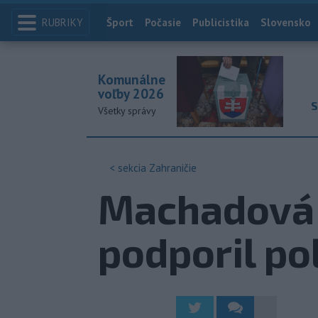
RUBRIKY
Index
Šport
Počasie
Publicistika
Slovensko
Komunálne
voľby 2026
S
Všetky správy
< sekcia
Zahraničie
Machadová 
podporil po