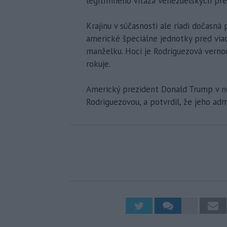
legitímneho víťaza venezuelských pre
Krajinu v súčasnosti ale riadi dočasn
americké špeciálne jednotky pred viac 
manželku. Hoci je Rodriguezová vern
rokuje.
Americký prezident Donald Trump v ned
Rodriguezovou, a potvrdil, že jeho adm