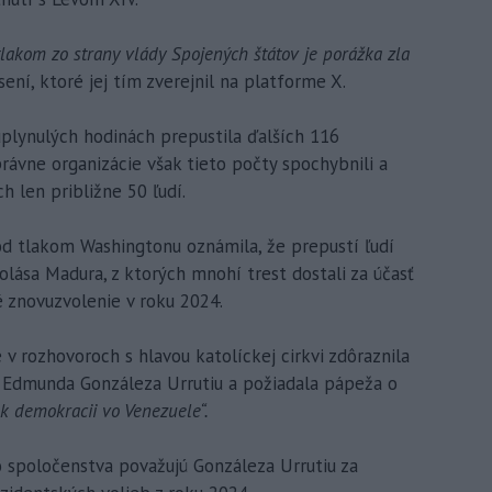
lakom zo strany vlády Spojených štátov je porážka zla
sení, ktoré jej tím zverejnil na platforme X.
uplynulých hodinách prepustila ďalších 116
právne organizácie však tieto počty spochybnili a
h len približne 50 ľudí.
od tlakom Washingtonu oznámila, že prepustí ľudí
lása Madura, z ktorých mnohí trest dostali za účasť
é znovuzvolenie v roku 2024.
v rozhovoroch s hlavou katolíckej cirkvi zdôraznila
 Edmunda Gonzáleza Urrutiu a požiadala pápeža o
k demokracii vo Venezuele“.
 spoločenstva považujú Gonzáleza Urrutiu za