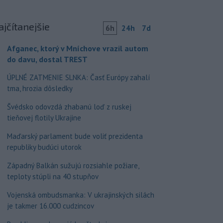
ajčítanejšie
6h
24h
7d
Afganec, ktorý v Mníchove vrazil autom
do davu, dostal TREST
ÚPLNÉ ZATMENIE SLNKA: Časť Európy zahalí
tma, hrozia dôsledky
Švédsko odovzdá zhabanú loď z ruskej
tieňovej flotily Ukrajine
Maďarský parlament bude voliť prezidenta
republiky budúci utorok
Západný Balkán sužujú rozsiahle požiare,
teploty stúpli na 40 stupňov
Vojenská ombudsmanka: V ukrajinských silách
je takmer 16.000 cudzincov