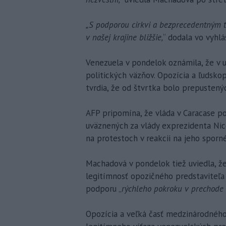
„S podporou cirkvi a bezprecedentným t
v našej krajine bližšie,
“ dodala vo vyhlá
Venezuela v pondelok oznámila, že v 
politických väzňov. Opozícia a ľudsko
tvrdia, že od štvrtka bolo prepustenýc
AFP pripomína, že vláda v Caracase p
uväznených za vlády exprezidenta Nico
na protestoch v reakcii na jeho sporn
Machadová v pondelok tiež uviedla, že 
legitímnosť opozičného predstaviteľa
podporu „
rýchleho pokroku v prechode 
Opozícia a veľká časť medzinárodného