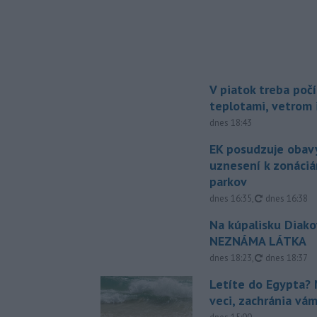
V piatok treba poč
teplotami, vetrom 
dnes 18:43
EK posudzuje obavy
uznesení k zonáci
parkov
aktualizovan
dnes 16:35
,
dnes 16:38
Na kúpalisku Diak
NEZNÁMA LÁTKA
aktualizovan
dnes 18:23
,
dnes 18:37
Letíte do Egypta? 
veci, zachránia vá