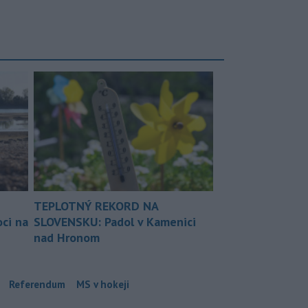
TEPLOTNÝ REKORD NA
ci na
SLOVENSKU: Padol v Kamenici
nad Hronom
Referendum
MS v hokeji