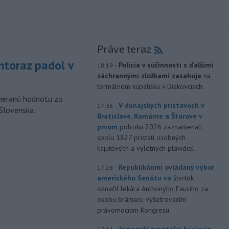
Práve teraz
toraz padol v
-
Polícia v súčinnosti s ďalšími
18:19
záchrannými zložkami zasahuje
na
termálnom kúpalisku v Diakovciach.
ameranú hodnotu zo
-
V dunajských prístavoch v
17:36
 Slovenska.
Bratislave, Komárne a Štúrove v
prvom
polroku 2026 zaznamenali
spolu 1827 pristátí osobných
kajutových a výletných plavidiel.
-
Republikánmi ovládaný výbor
17:28
amerického Senátu vo
štvrtok
označil lekára Anthonyho Fauciho za
osobu brániacu vyšetrovacím
právomociam Kongresu.
-
Jemenskí povstalci húsíovia