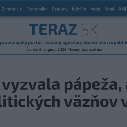
Zahraničie
Ekonomika
Regióny
Kultúra
Veda
Krimi
XML
TERAZ
.SK
pravodajský portál Tlačovej agentúry Slovenskej republi
Štvrtok
6. august 2026
Meniny má
Jozefína
vyzvala pápeža,
litických väzňov v