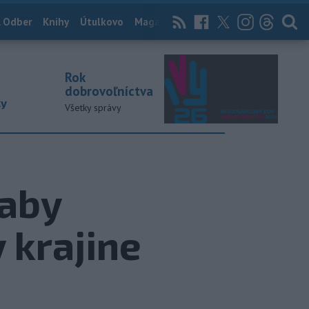
 Odber
Knihy
Útulkovo
Magazín
News Now
Archív
TASR
Rok
dobrovoľníctva
ky
Všetky správy
 aby
 krajine