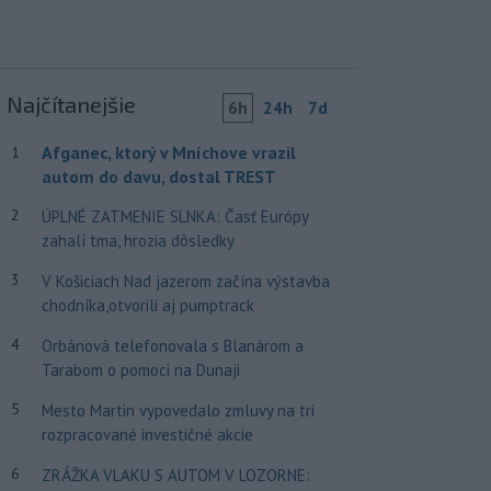
Najčítanejšie
6h
24h
7d
Afganec, ktorý v Mníchove vrazil
1
autom do davu, dostal TREST
2
ÚPLNÉ ZATMENIE SLNKA: Časť Európy
zahalí tma, hrozia dôsledky
3
V Košiciach Nad jazerom začína výstavba
chodníka,otvorili aj pumptrack
4
Orbánová telefonovala s Blanárom a
Tarabom o pomoci na Dunaji
5
Mesto Martin vypovedalo zmluvy na tri
rozpracované investičné akcie
6
ZRÁŽKA VLAKU S AUTOM V LOZORNE: