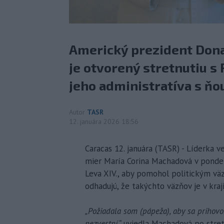
Americký prezident Donal
je otvorený stretnutiu s 
jeho administratíva s ňo
Autor
TASR
12. januára 2026 18:56
Caracas 12. januára (TASR) - Líderka 
mier María Corina Machadová v pondel
Leva XIV., aby pomohol politickým vä
odhadujú, že takýchto väzňov je v kra
„Požiadala som (pápeža), aby sa prihovor
nezvestní,“
uviedla Machadová po stret