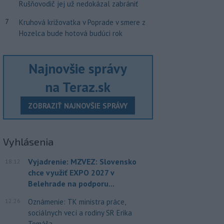
Rušňovodič jej už nedokázal zabrániť
7
Kruhová križovatka v Poprade v smere z
Hozelca bude hotová budúci rok
Najnovšie správy
na Teraz.sk
ZOBRAZIŤ NAJNOVŠIE SPRÁVY
Vyhlásenia
Vyjadrenie: MZVEZ: Slovensko
18:12
chce využiť EXPO 2027 v
Belehrade na podporu...
12:26
Oznámenie: TK ministra práce,
sociálnych vecí a rodiny SR Erika
Tomáša