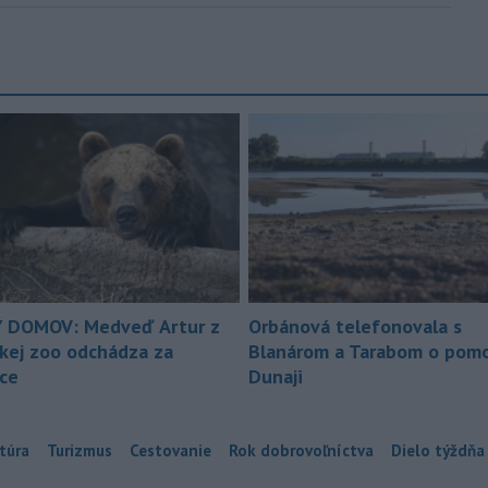
 DOMOV: Medveď Artur z
Orbánová telefonovala s
ckej zoo odchádza za
Blanárom a Tarabom o pomo
ice
Dunaji
túra
Turizmus
Cestovanie
Rok dobrovoľníctva
Dielo týždňa