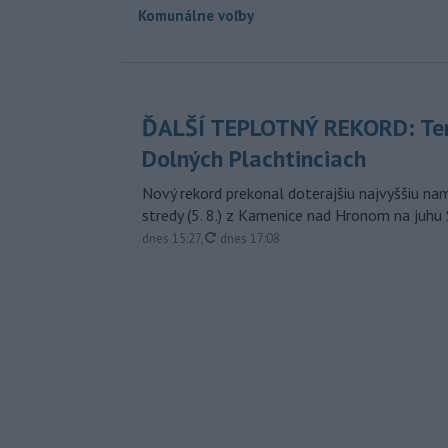
Komunálne voľby
ĎALŠÍ TEPLOTNÝ REKORD: Ten
Dolných Plachtinciach
Nový rekord prekonal doterajšiu najvyššiu n
stredy (5. 8.) z Kamenice nad Hronom na juhu
aktualizované
dnes 15:27
,
dnes 17:08