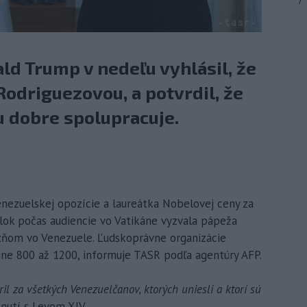
7
d Trump v nedeľu vyhlásil, že
Rodriguezovou, a potvrdil, že
u dobre spolupracuje.
venezuelskej opozície a laureátka Nobelovej ceny za
ok počas audiencie vo Vatikáne vyzvala pápeža
zňom vo Venezuele. Ľudskoprávne organizácie
jine 800 až 1200, informuje TASR podľa agentúry AFP.
il za všetkých Venezuelčanov, ktorých uniesli a ktorí sú
nutí s Levom XIV.