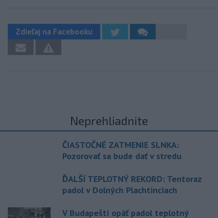
Zdieľaj na Facebooku
Neprehliadnite
ČIASTOČNÉ ZATMENIE SLNKA:
Pozorovať sa bude dať v stredu
ĎALŠÍ TEPLOTNÝ REKORD: Tentoraz
padol v Dolných Plachtinciach
V Budapešti opäť padol teplotný