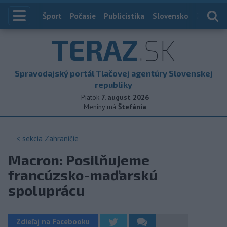
Index
Šport
Počasie
Publicistika
Slovensko
Zahranič
TERAZ
.SK
Spravodajský portál Tlačovej agentúry Slovenskej
republiky
Piatok
7. august 2026
Meniny má
Štefánia
< sekcia
Zahraničie
Macron: Posilňujeme
francúzsko-maďarskú
spoluprácu
Zdieľaj na Facebooku