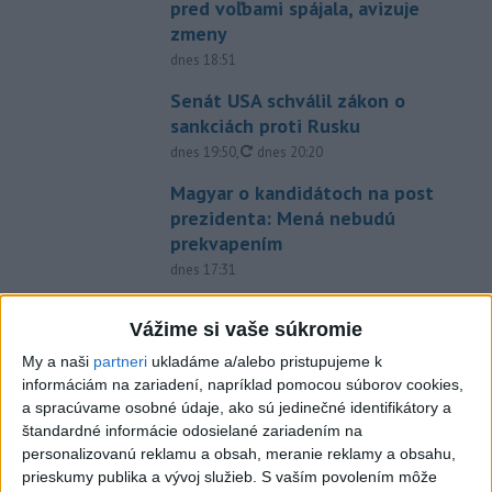
pred voľbami spájala, avizuje
zmeny
dnes 18:51
Senát USA schválil zákon o
sankciách proti Rusku
aktualizované
dnes 19:50
,
dnes 20:20
Magyar o kandidátoch na post
prezidenta: Mená nebudú
prekvapením
dnes 17:31
Románsky palác na Spišskom
Vážime si vaše súkromie
hrade sa podarilo staticky
zabezpečiť
My a naši
partneri
ukladáme a/alebo pristupujeme k
informáciám na zariadení, napríklad pomocou súborov cookies,
dnes 18:00
a spracúvame osobné údaje, ako sú jedinečné identifikátory a
Slováci získali vo Vichy bronz,
štandardné informácie odosielané zariadením na
Lacko: Rastú talentovaní hráči
personalizovanú reklamu a obsah, meranie reklamy a obsahu,
prieskumy publika a vývoj služieb.
S vaším povolením môže
dnes 15:51