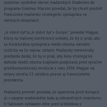
osobitne vyzdvihol návrat maďarských študentov do
programu Erasmus. Macron povedal, že by chceli posilniť
francúzsko-maďarskú strategickú spoluprácu vo
všetkých oblastiach.
„Je dobré byť tu, je dobré byť v Európe,“
povedal Magyar,
ktorý na tlačovej konferencii uviedol, že by si prial, aby
sa štrukturálna spolupráca medzi oboma národmi
rozšírila na čo najviac oblastí. Maďarský ministerský
predseda dodal, že by si prial, aby bola strategická
dohoda medzi oboma krajinami podpísaná pred výročím
protikomunistickej revolúcie z roku 1956. Magyar na
oslavy výročia 23. októbra pozval aj francúzskeho
prezidenta.
Maďarský premiér povedal, že opatrenia proti korupcii
sú v záujme maďarského ľudu aj zahraničných investorov.
V tlačovom vyhlásení ešte pred schôdzkou s