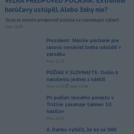
VEĽKÁ PREDPOVEĎ POČASIA: Extrémne
horúčavy ustúpili. Alebo žeby nie?
Teraz.sk prináša predpoveď počasia na nasledujúci týždeň.
dnes 16:00
Prezident: Násilie páchané pre
rasovú nenávisť treba odsúdiť v
zárodku
dnes 12:33
POŽIAR V SLOVNAFTE: Došlo k
narušeniu jednej z nádrží
aktualizované
dnes 14:20
,
dnes 15:46
Pri požiari lesného porastu v
Trstíne zasahuje takmer 50
hasičov
dnes 20:21
A. Danko vylúčil, že by sa SNS