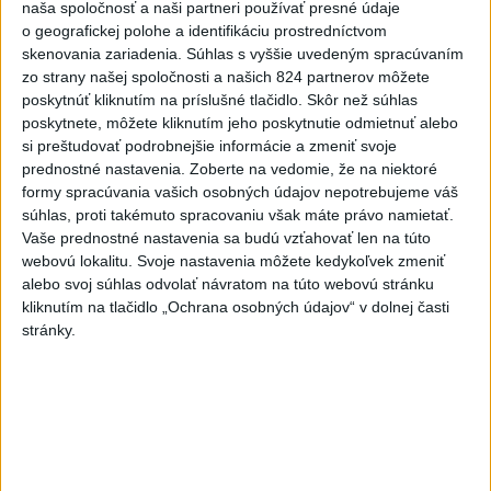
naša spoločnosť a naši partneri používať presné údaje
Slovenky remizovali v druhom
o geografickej polohe a identifikáciu prostredníctvom
prípravnom dueli so Slovinkami
skenovania zariadenia. Súhlas s vyššie uvedeným spracúvaním
2:2
zo strany našej spoločnosti a našich 824 partnerov môžete
poskytnúť kliknutím na príslušné tlačidlo. Skôr než súhlas
aktualizované
dnes 17:13
,
dnes 19:45
poskytnete, môžete kliknutím jeho poskytnutie odmietnuť alebo
Práve teraz
si preštudovať podrobnejšie informácie a zmeniť svoje
prednostné nastavenia.
Zoberte na vedomie, že na niektoré
-
Pri požiari lesného porastu v Trstíne v okrese Trnava
20:18
formy spracúvania vašich osobných údajov nepotrebujeme váš
zasahuje
takmer 50 hasičov.
súhlas, proti takémuto spracovaniu však máte právo namietať.
Vaše prednostné nastavenia sa budú vzťahovať len na túto
Viac
webovú lokalitu. Svoje nastavenia môžete kedykoľvek zmeniť
Videá a prenosy TASR TV
alebo svoj súhlas odvolať návratom na túto webovú stránku
kliknutím na tlačidlo „Ochrana osobných údajov“ v dolnej časti
Deväť Slovákov zabojuje na ME v Paríži
stránky.
o čo najlepšie výsledky
Viac
Najčítanejšie