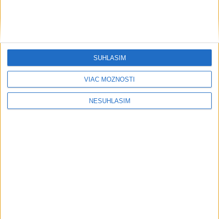
Šport
SÚHLASÍM
....
VIAC MOŽNOSTÍ
NESÚHLASÍM
....