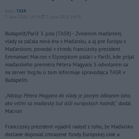
Autor
TASR
aktualizované
3. júna 2026 14:24
,
3. júna 2026 14:38
Budapešť/Paríž 3. júna (TASR) - Zvolením maďarskej
vlády sa začala nová éra v Maďarsku, a aj pre Európu s
Maďarskom, povedal v stredu francúzsky prezident
Emmanuel Macron v Elyzejskom paláci v Paríži, kde prijal
maďarského premiéra Pétera Magyara. S odvolaním sa
na server hvg.hu o tom informuje spravodajca TASR v
Budapešti.
„Nástup Pétera Magyara do vlády je jasným dôkazom toho,
ako veľmi sa maďarský ľud drží európskych hodnôt,“
dodal
Macron.
Francúzsky prezident vyjadril radosť z toho, že Maďarsko
dostane doposiaľ zmrazené fondy Európskej únie a