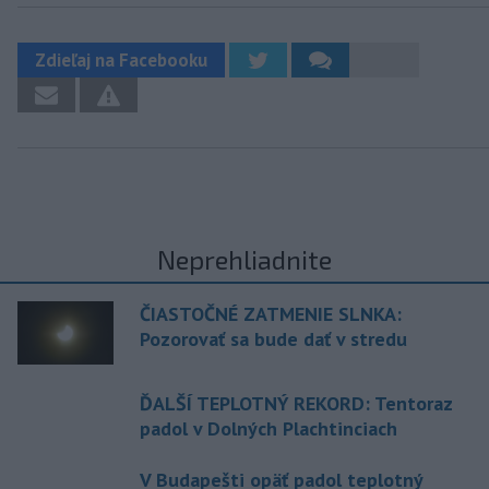
Zdieľaj na Facebooku
Neprehliadnite
ČIASTOČNÉ ZATMENIE SLNKA:
Pozorovať sa bude dať v stredu
ĎALŠÍ TEPLOTNÝ REKORD: Tentoraz
padol v Dolných Plachtinciach
V Budapešti opäť padol teplotný