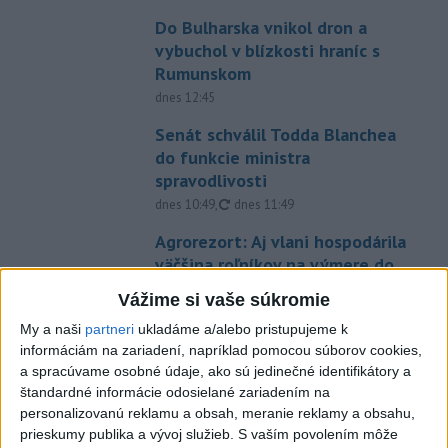
Do Bulharska vnikol dron a
vybuchol v blízkosti hraníc s
Rumunskom
dnes 12:45
Senát schválil Todda Blanchea
do funkcie ministra
spravodlivosti
aktualizované
dnes 10:49
,
dnes 11:49
Agrorezort: Aj vlani hospodárila
väčšina roľníkov na výmere do
500 ha
Vážime si vaše súkromie
dnes 12:27
My a naši
partneri
ukladáme a/alebo pristupujeme k
INTOXIKOVALA SA OSOBA:
informáciám na zariadení, napríklad pomocou súborov cookies,
Požiar v Braväcove zasiahol 10
a spracúvame osobné údaje, ako sú jedinečné identifikátory a
stavieb
štandardné informácie odosielané zariadením na
personalizovanú reklamu a obsah, meranie reklamy a obsahu,
aktualizované
dnes 10:13
,
dnes 12:19
prieskumy publika a vývoj služieb.
S vaším povolením môže