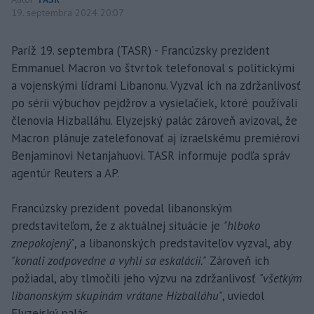
19. septembra 2024 20:07
Paríž 19. septembra (TASR) - Francúzsky prezident
Emmanuel Macron vo štvrtok telefonoval s politickými
a vojenskými lídrami Libanonu. Vyzval ich na zdržanlivosť
po sérii výbuchov pejdžrov a vysielačiek, ktoré používali
členovia Hizballáhu. Elyzejský palác zároveň avizoval, že
Macron plánuje zatelefonovať aj izraelskému premiérovi
Benjaminovi Netanjahuovi. TASR informuje podľa správ
agentúr Reuters a AP.
Francúzsky prezident povedal libanonským
predstaviteľom, že z aktuálnej situácie je
"hlboko
znepokojený"
, a libanonských predstaviteľov vyzval, aby
"konali zodpovedne a vyhli sa eskalácii."
Zároveň ich
požiadal, aby tlmočili jeho výzvu na zdržanlivosť
"všetkým
libanonským skupinám vrátane Hizballáhu"
, uviedol
Elyzejský palác.