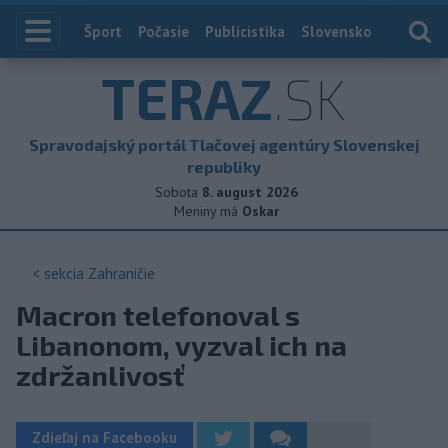
Index
Šport
Počasie
Publicistika
Slovensko
Zahranič
TERAZ
.SK
Spravodajský portál Tlačovej agentúry Slovenskej
republiky
Sobota
8. august 2026
Meniny má
Oskar
< sekcia
Zahraničie
Macron telefonoval s
Libanonom, vyzval ich na
zdržanlivosť
Zdieľaj na Facebooku