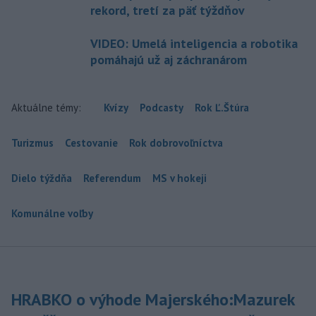
rekord, tretí za päť týždňov
VIDEO: Umelá inteligencia a robotika
pomáhajú už aj záchranárom
Aktuálne témy:
Kvízy
Podcasty
Rok Ľ.Štúra
Turizmus
Cestovanie
Rok dobrovoľníctva
Dielo týždňa
Referendum
MS v hokeji
Komunálne voľby
HRABKO o výhode Majerského:Mazurek