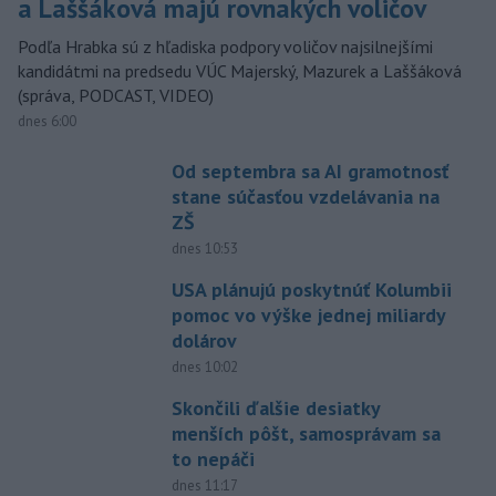
a Laššáková majú rovnakých voličov
Podľa Hrabka sú z hľadiska podpory voličov najsilnejšími
kandidátmi na predsedu VÚC Majerský, Mazurek a Laššáková
(správa, PODCAST, VIDEO)
dnes 6:00
Od septembra sa AI gramotnosť
stane súčasťou vzdelávania na
ZŠ
dnes 10:53
USA plánujú poskytnúť Kolumbii
pomoc vo výške jednej miliardy
dolárov
dnes 10:02
Skončili ďalšie desiatky
menších pôšt, samosprávam sa
to nepáči
dnes 11:17