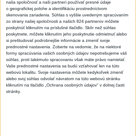
Na západe sú miestami vydané
naša spoločnosť a naši partneri používať presné údaje
výstrahy prvého stupňa pred
o geografickej polohe a identifikáciu prostredníctvom
skenovania zariadenia. Súhlas s vyššie uvedeným spracúvaním
horúčavami
zo strany našej spoločnosti a našich 824 partnerov môžete
dnes 11:21
poskytnúť kliknutím na príslušné tlačidlo. Skôr než súhlas
Slovenská miešaná štafeta
poskytnete, môžete kliknutím jeho poskytnutie odmietnuť alebo
si preštudovať podrobnejšie informácie a zmeniť svoje
siedma, zlato pre Nemcov
prednostné nastavenia.
Zoberte na vedomie, že na niektoré
dnes 12:19
formy spracúvania vašich osobných údajov nepotrebujeme váš
Práve teraz
súhlas, proti takémuto spracovaniu však máte právo namietať.
Vaše prednostné nastavenia sa budú vzťahovať len na túto
-
Polícia v piatok (7. 8.) vypátrala dvoch 17-ročných
12:36
webovú lokalitu. Svoje nastavenia môžete kedykoľvek zmeniť
mladíkov, ktorí sú
podozriví z útoku na taxikára v Seredi. Muž pri
alebo svoj súhlas odvolať návratom na túto webovú stránku
incidente utrpel vážne zranenia a skončil v trnavskej nemocnici.
kliknutím na tlačidlo „Ochrana osobných údajov“ v dolnej časti
stránky.
Viac
Videá a prenosy TASR TV
Deväť Slovákov zabojuje na ME v Paríži
o čo najlepšie výsledky