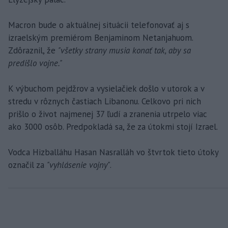
Macron bude o aktuálnej situácii telefonovať aj s
izraelským premiérom Benjaminom Netanjahuom.
Zdôraznil, že
"všetky strany musia konať tak, aby sa
predišlo vojne."
K výbuchom pejdžrov a vysielačiek došlo v utorok a v
stredu v rôznych častiach Libanonu. Celkovo pri nich
prišlo o život najmenej 37 ľudí a zranenia utrpelo viac
ako 3000 osôb. Predpokladá sa, že za útokmi stojí Izrael.
Vodca Hizballáhu Hasan Nasralláh vo štvrtok tieto útoky
označil za
"vyhlásenie vojny"
.