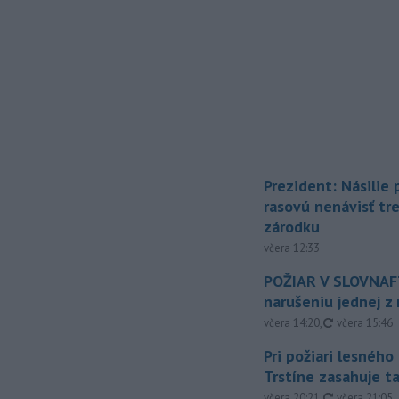
Prezident: Násilie
rasovú nenávisť tr
zárodku
včera 12:33
POŽIAR V SLOVNAFT
narušeniu jednej z 
aktualizovan
včera 14:20
,
včera 15:46
Pri požiari lesného
Trstíne zasahuje t
aktualizovan
včera 20:21
,
včera 21:05