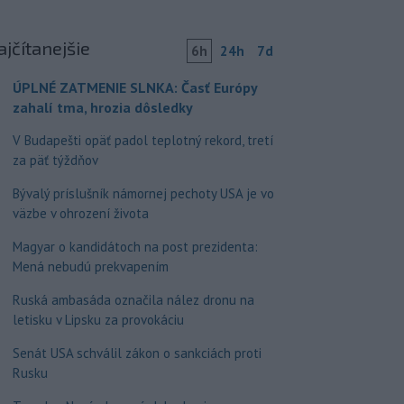
ajčítanejšie
6h
24h
7d
ÚPLNÉ ZATMENIE SLNKA: Časť Európy
zahalí tma, hrozia dôsledky
V Budapešti opäť padol teplotný rekord, tretí
za päť týždňov
Bývalý príslušník námornej pechoty USA je vo
väzbe v ohrození života
Magyar o kandidátoch na post prezidenta:
Mená nebudú prekvapením
Ruská ambasáda označila nález dronu na
letisku v Lipsku za provokáciu
Senát USA schválil zákon o sankciách proti
Rusku