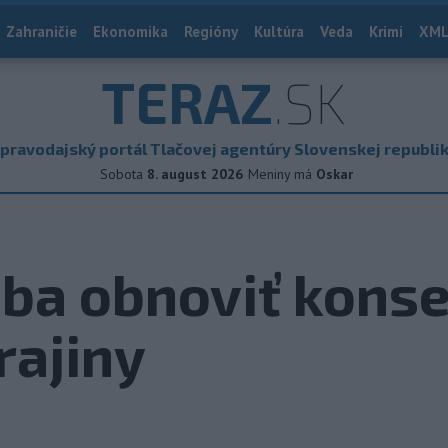
Zahraničie
Ekonomika
Regióny
Kultúra
Veda
Krimi
XML
TERAZ
.SK
pravodajský portál Tlačovej agentúry Slovenskej republi
Sobota
8. august 2026
Meniny má
Oskar
eba obnoviť kons
rajiny