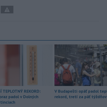
Í TEPLOTNÝ REKORD:
V Budapešti opäť padol tep
oraz padol v Dolných
rekord, tretí za päť týždňov
tinciach