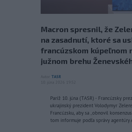
Macron spresnil, že Zele
na zasadnutí, ktoré sa u
francúzskom kúpeľnom m
južnom brehu Ženevskéh
Autor
TASR
10. júna 2026 19:52
Paríž 10. júna (TASR) - Francúzsky pr
ukrajinský prezident Volodymyr Zelen
Francúzsku, aby sa „obnovil konsenzu
tom informuje podľa správy agentúry 