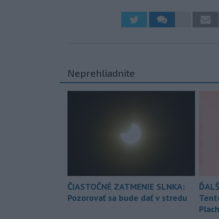
Neprehliadnite
ČIASTOČNÉ ZATMENIE SLNKA:
ĎALŠ
Pozorovať sa bude dať v stredu
Tent
Plach