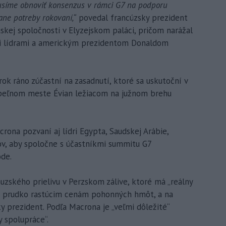
 musíme obnoviť konsenzus v rámci G7 na podporu
ane potreby rokovaní,“
povedal francúzsky prezident
skej spoločnosti v Elyzejskom paláci, pričom narážal
mi lídrami a americkým prezidentom Donaldom
rok ráno zúčastní na zasadnutí, ktoré sa uskutoční v
peľnom meste Évian ležiacom na južnom brehu
rona pozvaní aj lídri Egypta, Saudskej Arábie,
v, aby spoločne s účastníkmi summitu G7
ode.
uzského prielivu v Perzskom zálive, ktoré má „reálny
li prudko rastúcim cenám pohonných hmôt, a na
sky prezident. Podľa Macrona je „veľmi dôležité“
y spolupráce“.