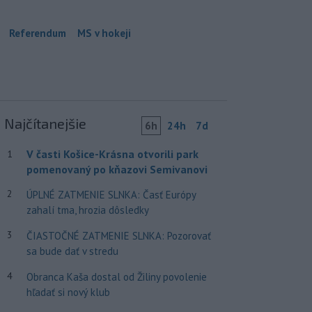
Referendum
MS v hokeji
Najčítanejšie
6h
24h
7d
V časti Košice-Krásna otvorili park
1
pomenovaný po kňazovi Semivanovi
2
ÚPLNÉ ZATMENIE SLNKA: Časť Európy
zahalí tma, hrozia dôsledky
3
ČIASTOČNÉ ZATMENIE SLNKA: Pozorovať
sa bude dať v stredu
4
Obranca Kaša dostal od Žiliny povolenie
hľadať si nový klub