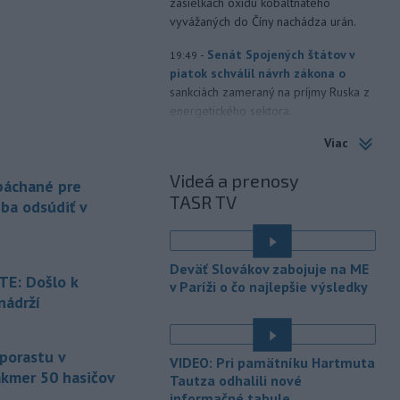
zásielkach oxidu kobaltnatého
vyvážaných do Číny nachádza urán.
-
Senát Spojených štátov v
19:49
piatok schválil návrh zákona o
sankciách zameraný na príjmy Ruska z
energetického sektora.
Viac
-
Slovenská polícia prispela k
16:08
objasneniu prípadu prevádzačstva,
Videá a prenosy
ktorý sa podarilo ukončiť
 páchané pre
TASR TV
právoplatným odsúdením páchateľa v
eba odsúdiť v
Maďarsku.
-
Piatkový požiar v
15:21
Deväť Slovákov zabojuje na ME
bratislavskej rafinérii Slovnaft je
E: Došlo k
v Paríži o čo najlepšie výsledky
pod kontrolou.
Príčina jeho vzniku
nádrží
bude predmetom vyšetrovania. Pre
é
TASR to potvrdil hovorca rafinérie
Anton Molnár.
 porastu v
VIDEO: Pri pamätníku Hartmuta
akmer 50 hasičov
-
Ministerstvo kultúry (MK) SR
Tautza odhalili nové
15:17
upraví verziu opatrenia o
informačné tabule
é