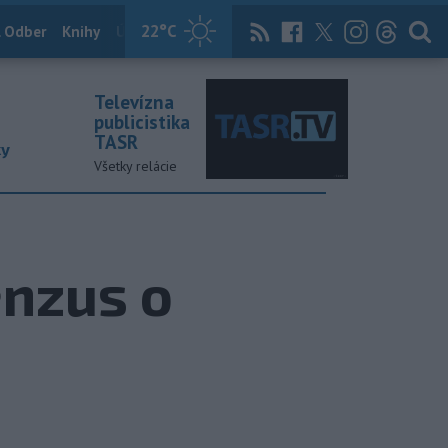
22
°C
 Odber
Knihy
Útulkovo
Magazín
News Now
Archív
TASR
Televízna
publicistika
TASR
ky
Všetky relácie
enzus o