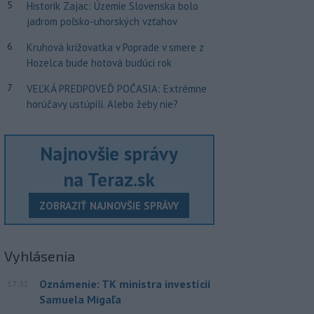
5
Historik Zajac: Územie Slovenska bolo
jadrom poľsko-uhorských vzťahov
6
Kruhová križovatka v Poprade v smere z
Hozelca bude hotová budúci rok
7
VEĽKÁ PREDPOVEĎ POČASIA: Extrémne
horúčavy ustúpili. Alebo žeby nie?
Najnovšie správy
na Teraz.sk
ZOBRAZIŤ NAJNOVŠIE SPRÁVY
Vyhlásenia
Oznámenie: TK ministra investícií
17:32
Samuela Migaľa