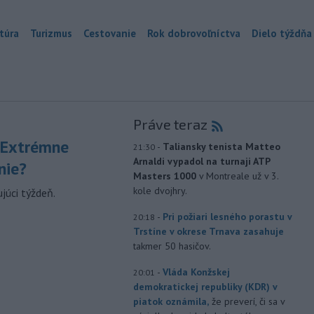
túra
Turizmus
Cestovanie
Rok dobrovoľníctva
Dielo týždňa
Práve teraz
 Extrémne
-
Taliansky tenista Matteo
21:30
Arnaldi vypadol na turnaji ATP
nie?
Masters 1000
v Montreale už v 3.
kole dvojhry.
júci týždeň.
-
Pri požiari lesného porastu v
20:18
Trstíne v okrese Trnava zasahuje
takmer 50 hasičov.
-
Vláda Konžskej
20:01
demokratickej republiky (KDR) v
piatok oznámila,
že preverí, či sa v