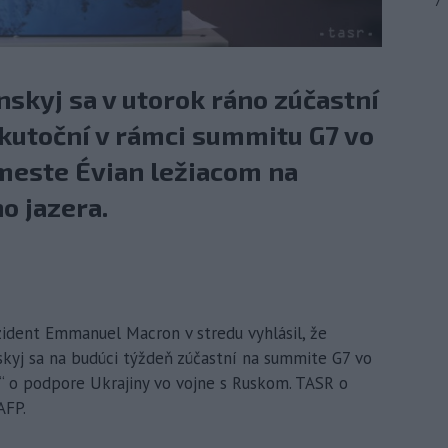
7
nskyj sa v utorok ráno zúčastní
skutoční v rámci summitu G7 vo
este Évian ležiacom na
o jazera.
ezident Emmanuel Macron v stredu vyhlásil, že
skyj sa na budúci týždeň zúčastní na summite G7 vo
s“ o podpore Ukrajiny vo vojne s Ruskom. TASR o
AFP.