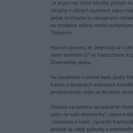
„Je to pre nás veľmi dôležité, pretože
Ukrajiny v rôznych aspektoch vojny vrát
počas stretnutia so zástupcami občian
na rozdielne názory medzi európsky
Trumpom.
Macron spresnil, že Zelenskyj sa v uto
rámci summitu G7 vo francúzskom kú
Ženevského jazera.
Na zasadnutie v utorok budú podľa Mac
Kataru a Spojených arabských emiráto
prediskutovali vojnu na Blízkom vých
Diskusia sa zameria na uzavretie Horm
vplyv na naše ekonomiky“, najmä kvô
„rokovania o Iráne“, vysvetlil francúz
pokúsiť sa „nájsť spôsoby a prostriedk