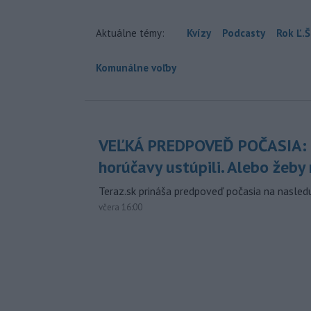
Aktuálne témy:
Kvízy
Podcasty
Rok Ľ.Š
Komunálne voľby
VEĽKÁ PREDPOVEĎ POČASIA:
horúčavy ustúpili. Alebo žeby 
Teraz.sk prináša predpoveď počasia na nasledu
včera 16:00