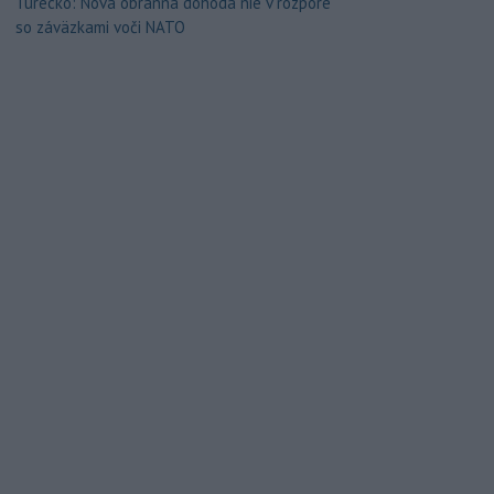
Turecko: Nová obranná dohoda nie v rozpore
so záväzkami voči NATO