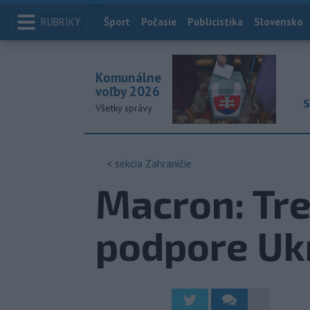
RUBRIKY
Index
Šport
Počasie
Publicistika
Slovensko
Komunálne
voľby 2026
S
Všetky správy
< sekcia
Zahraničie
Macron: Tr
podpore Uk