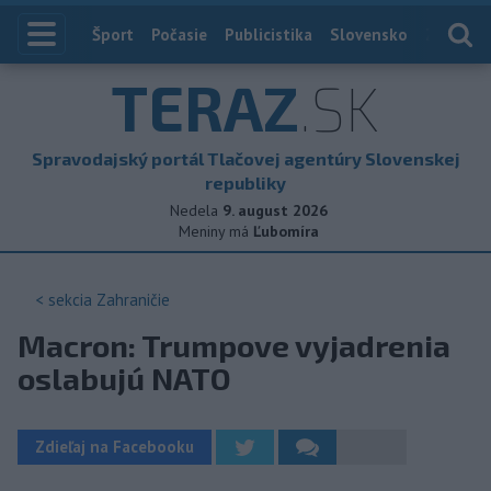
Index
Šport
Počasie
Publicistika
Slovensko
Zahranič
TERAZ
.SK
Spravodajský portál Tlačovej agentúry Slovenskej
republiky
Nedela
9. august 2026
Meniny má
Ľubomíra
< sekcia
Zahraničie
Macron: Trumpove vyjadrenia
oslabujú NATO
Zdieľaj na Facebooku