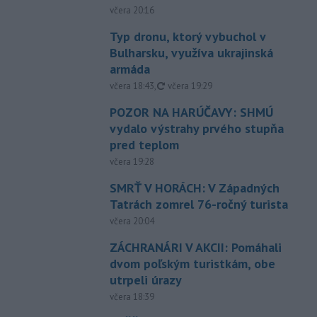
včera 20:16
Typ dronu, ktorý vybuchol v
Bulharsku, využíva ukrajinská
armáda
aktualizované
včera 18:43
,
včera 19:29
POZOR NA HARÚČAVY: SHMÚ
vydalo výstrahy prvého stupňa
pred teplom
včera 19:28
SMRŤ V HORÁCH: V Západných
Tatrách zomrel 76-ročný turista
včera 20:04
ZÁCHRANÁRI V AKCII: Pomáhali
dvom poľským turistkám, obe
utrpeli úrazy
včera 18:39