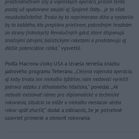
prostredníctvom sily a vojenských operácií, pričom tento
postoj už opakovane zaujali aj Spojené štáty... je to však
neuskutočniteľné. Trvalo by to neprimerane dlho a vystavilo
by to každého, kto prepláva prielivom, pobrežným hrozbám
zo strany (iránskych) Revolučných gárd, ktoré disponujú
značnými zdrojmi, balistickými raketami a predstavujú aj
ďalšie potenciálne riziká,“
vysvetlil.
Podľa Macrona útoky USA a Izraela neriešia otázku
jadrového programu Teheránu.
„Cielená vojenská operácia,
aj keby trvala len niekoľko týždňov, nám nedovolí vyriešiť
jadrovú otázku z dlhodobého hľadiska,“
povedal.
„Ak
nebude existovať rámec pre diplomatické a technické
rokovania, situácia sa môže o niekoľko mesiacov alebo
rokov opäť zhoršiť,“
dodal a zdôraznil, že je potrebné
uzavrieť prímerie a obnoviť rokovania.