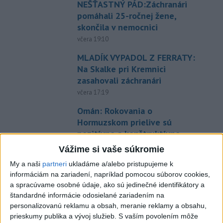
NEŠŤASTNÝ PÁD:Záchranári
pomáhali 25-ročnej žene,
skončila v nemocnici
včera 19:10
MLADÍK VYPADOL Z FERRATY:
Na Skalke pri Kremnici
zasahovali záchranári
včera 17:19
Omán: Rokovania o
Hormuzskom prielive sú
pozitívne a konštruktívne
včera 19:24
Vážime si vaše súkromie
STOVKY NASADENÝCH
My a naši
partneri
ukladáme a/alebo pristupujeme k
HASIČOV: Zasahujú pri lesnom
informáciám na zariadení, napríklad pomocou súborov cookies,
a spracúvame osobné údaje, ako sú jedinečné identifikátory a
požiari v Andalúzii
štandardné informácie odosielané zariadením na
včera 17:13
personalizovanú reklamu a obsah, meranie reklamy a obsahu,
Práve teraz
prieskumy publika a vývoj služieb.
S vaším povolením môže