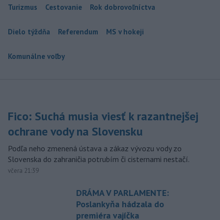
Turizmus
Cestovanie
Rok dobrovoľníctva
Dielo týždňa
Referendum
MS v hokeji
Komunálne voľby
Fico: Suchá musia viesť k razantnejšej
ochrane vody na Slovensku
Podľa neho zmenená ústava a zákaz vývozu vody zo
Slovenska do zahraničia potrubím či cisternami nestačí.
včera 21:39
DRÁMA V PARLAMENTE:
Poslankyňa hádzala do
premiéra vajíčka