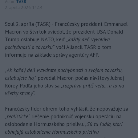
Autor
TASR
2. apríla 2026 14:14
Soul 2. apríla (TASR) - Francúzsky prezident Emmanuel
Macron vo štvrtok uviedol, že prezident USA Donald
Trump oslabuje NATO, keď
„každý deň vyvoláva
pochybnosti o záväzku“
voči Aliancii. TASR o tom
informuje na základe správy agentúry AFP.
„Ak každý deň vytvárate pochybnosti o svojom záväzku,
oslabujete ho,“
povedal Macron počas návštevy Južnej
Kórey. Podľa jeho slov sa
„rozpráva príliš veľa... a to na
všetky strany“.
Francúzsky líder okrem toho vyhlásil, že nepovažuje za
„realistické“
riešenie podniknúť vojenskú operáciu na
oslobodenie Hormuzského prielivu.
„Sú tu ľudia, ktorí
obhajujú oslobodenie Hormuzského prielivu