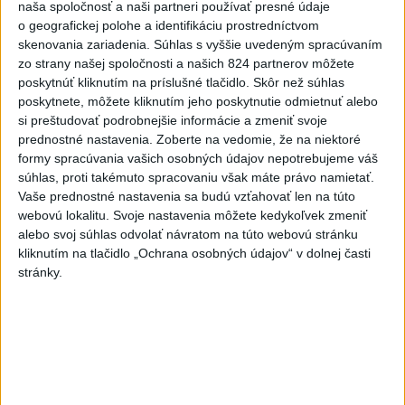
naša spoločnosť a naši partneri používať presné údaje
-
Okresný úrad (OÚ) Malacky vyhlásil v súvislosti s
21:43
o geografickej polohe a identifikáciu prostredníctvom
požiarom
veľkého rozsahu vo Vojenskom obvode (VO) Záhorie
skenovania zariadenia. Súhlas s vyššie uvedeným spracúvaním
mimoriadnu situáciu. Jej vyhlásenie umožní v dotknutej lokalite
zo strany našej spoločnosti a našich 824 partnerov môžete
efektívnejšiu koordináciu nasadených síl a prostriedkov.
poskytnúť kliknutím na príslušné tlačidlo. Skôr než súhlas
poskytnete, môžete kliknutím jeho poskytnutie odmietnuť alebo
si preštudovať podrobnejšie informácie a zmeniť svoje
Viac
Videá a prenosy TASR TV
prednostné nastavenia.
Zoberte na vedomie, že na niektoré
formy spracúvania vašich osobných údajov nepotrebujeme váš
súhlas, proti takémuto spracovaniu však máte právo namietať.
Deväť Slovákov zabojuje na ME v Paríži
Vaše prednostné nastavenia sa budú vzťahovať len na túto
o čo najlepšie výsledky
webovú lokalitu. Svoje nastavenia môžete kedykoľvek zmeniť
alebo svoj súhlas odvolať návratom na túto webovú stránku
Viac
kliknutím na tlačidlo „Ochrana osobných údajov“ v dolnej časti
stránky.
Najčítanejšie
6h
24h
7d
DRÁMA V PARLAMENTE: Poslankyňa
1
hádzala do premiéra vajíčka