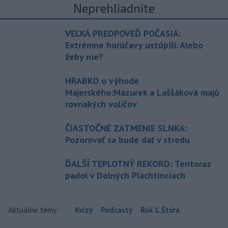
Neprehliadnite
VEĽKÁ PREDPOVEĎ POČASIA:
Extrémne horúčavy ustúpili. Alebo
žeby nie?
HRABKO o výhode
Majerského:Mazurek a Laššáková majú
rovnakých voličov
ČIASTOČNÉ ZATMENIE SLNKA:
Pozorovať sa bude dať v stredu
ĎALŠÍ TEPLOTNÝ REKORD: Tentoraz
padol v Dolných Plachtinciach
Aktuálne témy:
Kvízy
Podcasty
Rok Ľ.Štúra