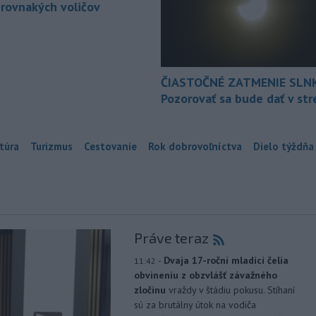
 rovnakých voličov
ČIASTOČNÉ ZATMENIE SLN
Pozorovať sa bude dať v st
túra
Turizmus
Cestovanie
Rok dobrovoľníctva
Dielo týždňa
Práve teraz
-
Dvaja 17-roční mladíci čelia
11:42
obvineniu z obzvlášť závažného
zločinu
vraždy v štádiu pokusu. Stíhaní
sú za brutálny útok na vodiča