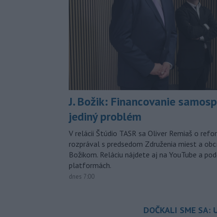
J. Božik: Financovanie samospr
jediný problém
V relácii Štúdio TASR sa Oliver Remiaš o ref
rozprával s predsedom Združenia miest a ob
Božikom. Reláciu nájdete aj na YouTube a po
platformách.
dnes 7:00
DOČKALI SME SA: U