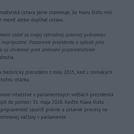
maďarská ústava jasne stanovuje, že hlavu štátu volí
 meniť alebo dopĺňať ústavu.
ment vzdať sa svojej výhradnej ústavnej právomoci
e neprípustné. Postavenie prezidenta a spôsob jeho
eto sú chránené pred zmenami prostredníctvom
dnutia.
historický precedens z roku 2015, keď z rovnakých
tožnú otázku.
lovom víťazstve v parlamentných voľbách prezidenta
pil do polnoci 31. mája 2026. Keďže hlava štátu
pripravenosť spustiť právne a ústavné procesy na
etinovej väčšiny v parlamente.