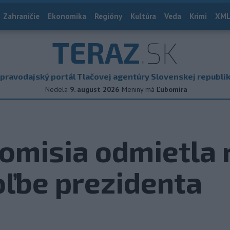
Zahraničie
Ekonomika
Regióny
Kultúra
Veda
Krimi
XML
TERAZ
.SK
pravodajský portál Tlačovej agentúry Slovenskej republi
Nedela
9. august 2026
Meniny má
Ľubomíra
omisia odmietla
oľbe prezidenta