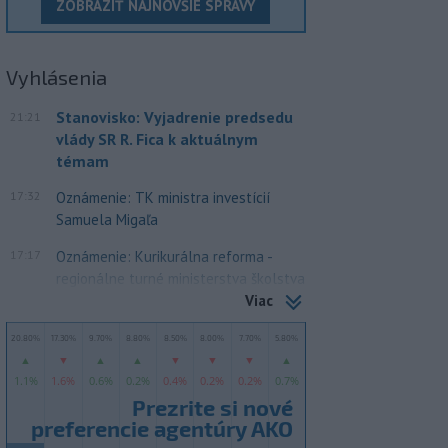
ZOBRAZIŤ NAJNOVŠIE SPRÁVY
Vyhlásenia
Stanovisko: Vyjadrenie predsedu
21:21
vlády SR R. Fica k aktuálnym
témam
17:32
Oznámenie: TK ministra investícií
Samuela Migaľa
17:17
Oznámenie: Kurikurálna reforma -
regionálne turné ministerstva školstva
Viac