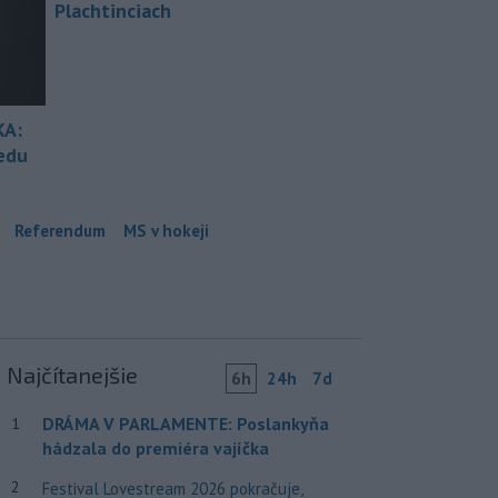
Plachtinciach
KA:
redu
Referendum
MS v hokeji
Najčítanejšie
6h
24h
7d
DRÁMA V PARLAMENTE: Poslankyňa
1
hádzala do premiéra vajíčka
2
Festival Lovestream 2026 pokračuje,