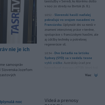
taxislužby v Seredi, ku ktorému došlo
v noci zo stredy na štvrtok (6. 8.).
-
Slovenskí hasiči naďalej
10:52
pokračujú vo svojom nasadení vo
Francúzsku.
Uplynulé dni sa niesli v
znamení intenzívnej práce v teréne,
spolupráce s francúzskymi hasičmi, ale
aj údržby techniky a potrebnej
regenerácie síl.
áv nie je ich
-
Dve lietadlá na letisku
10:34
Sydney (SYD) sa v nedeľu tesne
vyhli zrážke.
Austrálsky úrad pre
orme samospráv
bezpečnosť dopravy (ATSB), ktorý bol
cí Slovenska Jozefom
o tomto incidente informovaný, začal
dcastových
Viac
vyšetrovanie.
-
Uplynulá noc bola
10:25
najchladnejšia za posledné dva
týždne. Teplota
klesla zväčša na 15
Videá a prenosy
plynulá noc
až deväť stupňov Celzia, v dolinách a