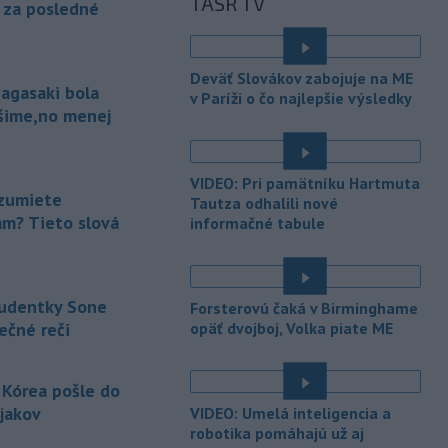
TASR TV
kotlinách bolo ešte chladnejšie.
a za posledné
Slovenský hydrometeorologický ústav
(SHMÚ) o tom informoval na sociálnej
sieti.
Deväť Slovákov zabojuje na ME
agasaki bola
v Paríži o čo najlepšie výsledky
-
Výmera lesných pozemkov a
10:21
ošime,no menej
lesných porastov sa v SR dlhodobo
zvyšuje.
Plocha lesných porastov sa
od roku 1990 priemerne ročne
VIDEO: Pri pamätníku Hartmuta
zvýšila o 1060 hektárov (ha). Vyplýva
zumiete
Tautza odhalili nové
to z tzv. zelenej správy o lesnom
am? Tieto slová
informačné tabule
hospodárstve v Slovenskej republike
za rok 2025.
-
Jemenskí povstalci húsíovia
09:33
tudentky Sone
Forsterovú čaká v Birminghame
v nedeľu oznámili, že zaútočili na
ečné reči
opäť dvojboj, Volka piate ME
ropnú
rafinériu Aramco v Saudskej
Arábii na pobreží Červeného mora.
Upozornila na to agentúra AFP, píše
 Kórea pošle do
TASR.
jakov
VIDEO: Umelá inteligencia a
-
Indonézske orgány uzavreli
robotika pomáhajú už aj
09:21