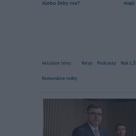
Alebo žeby nie?
majú
Aktuálne témy:
Kvízy
Podcasty
Rok Ľ.Š
Komunálne voľby