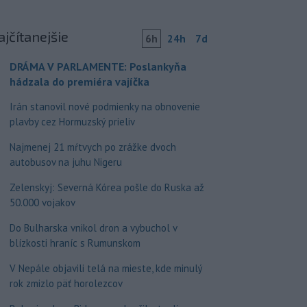
ajčítanejšie
6h
24h
7d
DRÁMA V PARLAMENTE: Poslankyňa
hádzala do premiéra vajíčka
Irán stanovil nové podmienky na obnovenie
plavby cez Hormuzský prieliv
Najmenej 21 mŕtvych po zrážke dvoch
autobusov na juhu Nigeru
Zelenskyj: Severná Kórea pošle do Ruska až
50.000 vojakov
Do Bulharska vnikol dron a vybuchol v
blízkosti hraníc s Rumunskom
V Nepále objavili telá na mieste, kde minulý
rok zmizlo päť horolezcov