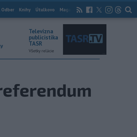
 Odber
Knihy
Útulkovo
Magazín
News Now
Archív
TASR
Televízna
publicistika
TASR
ky
Všetky relácie
 referendum