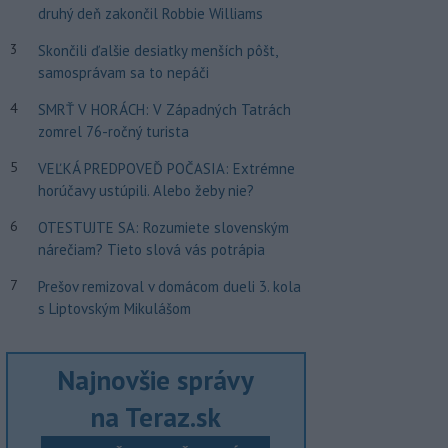
druhý deň zakončil Robbie Williams
3
Skončili ďalšie desiatky menších pôšt,
samosprávam sa to nepáči
4
SMRŤ V HORÁCH: V Západných Tatrách
zomrel 76-ročný turista
5
VEĽKÁ PREDPOVEĎ POČASIA: Extrémne
horúčavy ustúpili. Alebo žeby nie?
6
OTESTUJTE SA: Rozumiete slovenským
nárečiam? Tieto slová vás potrápia
7
Prešov remizoval v domácom dueli 3. kola
s Liptovským Mikulášom
Najnovšie správy
na Teraz.sk