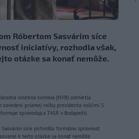
7
om Róbertom Sasvárim síce
nosť iniciatívy, rozhodla však,
ejto otázke sa konať nemôže.
Národná volebná komisia (NVB) odmietla
 zavedení priamej voľby prezidenta voličmi. S
nformuje spravodajca TASR v Budapešti.
asvárim síce potvrdila formálnu správnosť
lasovanie k tejto otázke sa konať nemôže.