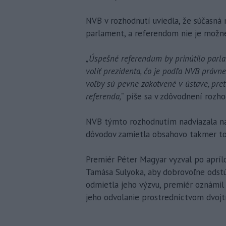
NVB v rozhodnutí uviedla, že súčasná 
parlament, a referendom nie je možné
„Úspešné referendum by prinútilo parla
voliť prezidenta, čo je podľa NVB právn
voľby sú pevne zakotvené v ústave, pr
referenda,“
píše sa v zdôvodnení rozho
NVB týmto rozhodnutím nadviazala na 
dôvodov zamietla obsahovo takmer to
Premiér Péter Magyar vyzval po aprí
Tamása Sulyoka, aby dobrovoľne odstú
odmietla jeho výzvu, premiér oznámil 
jeho odvolanie prostredníctvom dvojtr