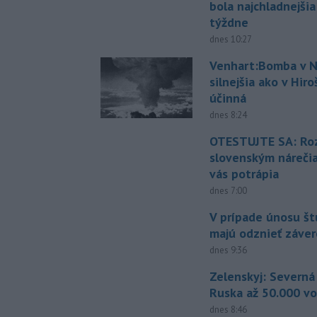
bola najchladnejši
týždne
dnes 10:27
Venhart:Bomba v N
silnejšia ako v Hir
účinná
dnes 8:24
OTESTUJTE SA: Ro
slovenským náreči
vás potrápia
dnes 7:00
V prípade únosu š
majú odznieť záver
dnes 9:36
Zelenskyj: Severná
Ruska až 50.000 vo
dnes 8:46