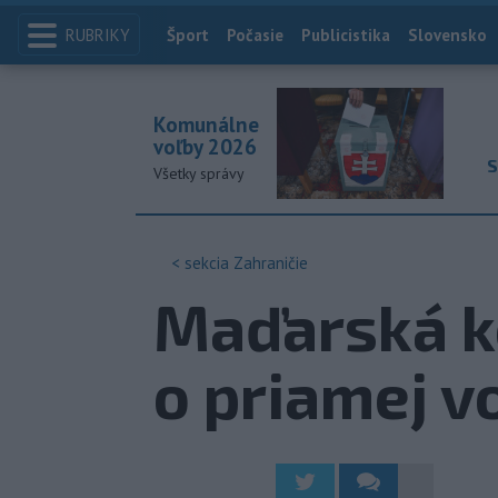
RUBRIKY
Index
Šport
Počasie
Publicistika
Slovensko
Komunálne
voľby 2026
S
Všetky správy
< sekcia
Zahraničie
Maďarská k
o priamej v