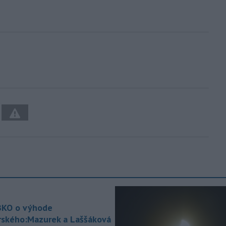
KO o výhode
rského:Mazurek a Laššáková