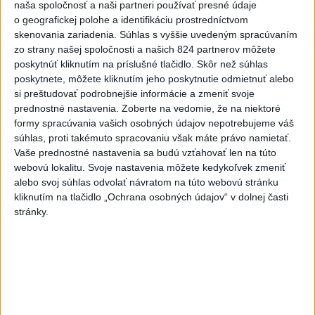
naša spoločnosť a naši partneri používať presné údaje
Švédska bezpečnostná služba
o geografickej polohe a identifikáciu prostredníctvom
tvrdí, že zmarila operáciu Ruska
skenovania zariadenia. Súhlas s vyššie uvedeným spracúvaním
dnes 17:49
zo strany našej spoločnosti a našich 824 partnerov môžete
poskytnúť kliknutím na príslušné tlačidlo. Skôr než súhlas
Valach sa stal novým trénerom
poskytnete, môžete kliknutím jeho poskytnutie odmietnuť alebo
si preštudovať podrobnejšie informácie a zmeniť svoje
Banskej Bystrice
prednostné nastavenia.
Zoberte na vedomie, že na niektoré
aktualizované
dnes 17:14
,
dnes 17:23
formy spracúvania vašich osobných údajov nepotrebujeme váš
súhlas, proti takémuto spracovaniu však máte právo namietať.
Haraslínov prestup je na
Vaše prednostné nastavenia sa budú vzťahovať len na túto
spadnutie, Priske: Futbal vie
webovú lokalitu. Svoje nastavenia môžete kedykoľvek zmeniť
byť brutálny
alebo svoj súhlas odvolať návratom na túto webovú stránku
dnes 19:53
kliknutím na tlačidlo „Ochrana osobných údajov“ v dolnej časti
stránky.
Práve teraz
-
Slovenský futbalista Lukáš Haraslín je blízko odchodu zo
19:52
Sparty Praha
do saudskoarabského tímu Al-Fateh. Podľa trénera
českého klubu Briana Priskeho bude prestup 30-ročného krídelníka
čoskoro spečatený.