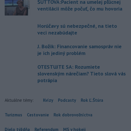
ŠUTTOVÁ:Pacient na umelej pľúcnej
ventilácii môže počuť, čo mu hovoria
Horúčavy sú nebezpečné, na tieto
veci nezabúdajte
J. Božik: Financovanie samospráv nie
je ich jediný problém
OTESTUJTE SA: Rozumiete
slovenským nárečiam? Tieto slová vás
potrápia
Aktuálne témy:
Kvízy
Podcasty
Rok Ľ.Štúra
Turizmus
Cestovanie
Rok dobrovoľníctva
Dielo týždňa
Referendum
MS v hokeji