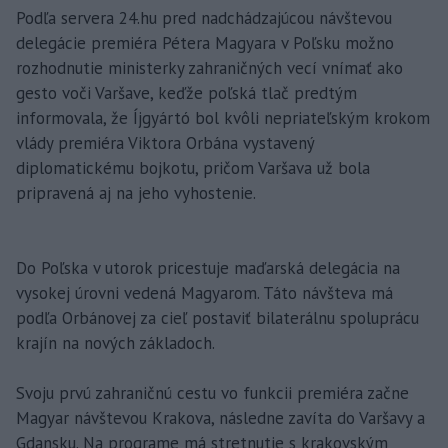
Podľa servera 24.hu pred nadchádzajúcou návštevou
delegácie premiéra Pétera Magyara v Poľsku možno
rozhodnutie ministerky zahraničných vecí vnímať ako
gesto voči Varšave, keďže poľská tlač predtým
informovala, že Íjgyártó bol kvôli nepriateľským krokom
vlády premiéra Viktora Orbána vystavený
diplomatickému bojkotu, pričom Varšava už bola
pripravená aj na jeho vyhostenie.
Do Poľska v utorok pricestuje maďarská delegácia na
vysokej úrovni vedená Magyarom. Táto návšteva má
podľa Orbánovej za cieľ postaviť bilaterálnu spoluprácu
krajín na nových základoch.
Svoju prvú zahraničnú cestu vo funkcii premiéra začne
Magyar návštevou Krakova, následne zavíta do Varšavy a
Gdansku. Na programe má stretnutie s krakovským