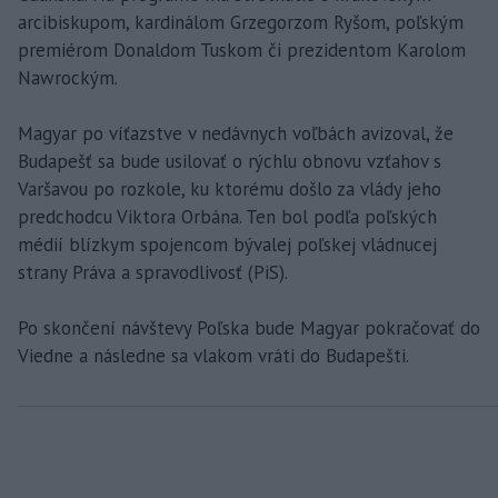
arcibiskupom, kardinálom Grzegorzom Ryšom, poľským
premiérom Donaldom Tuskom či prezidentom Karolom
Nawrockým.
Magyar po víťazstve v nedávnych voľbách avizoval, že
Budapešť sa bude usilovať o rýchlu obnovu vzťahov s
Varšavou po rozkole, ku ktorému došlo za vlády jeho
predchodcu Viktora Orbána. Ten bol podľa poľských
médií blízkym spojencom bývalej poľskej vládnucej
strany Práva a spravodlivosť (PiS).
Po skončení návštevy Poľska bude Magyar pokračovať do
Viedne a následne sa vlakom vráti do Budapešti.