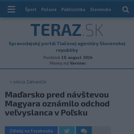
Index
Šport
Počasie
Publicistika
Slovensko
Zahranič
TERAZ
.SK
Spravodajský portál Tlačovej agentúry Slovenskej
republiky
Pondelok
10. august 2026
Meniny má
Vavrinec
< sekcia
Zahraničie
Maďarsko pred návštevou
Magyara oznámilo odchod
veľvyslanca v Poľsku
Zdieľaj na Facebooku