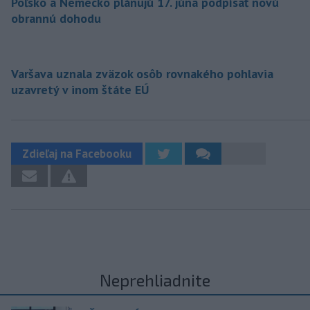
Poľsko a Nemecko plánujú 17. júna podpísať novú
obrannú dohodu
Varšava uznala zväzok osôb rovnakého pohlavia
uzavretý v inom štáte EÚ
Zdieľaj na Facebooku
Neprehliadnite