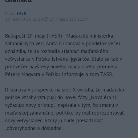
Autor
TASR
aktualizované
19. mája 2026 10:20
,
19. mája 2026 11:59
Budapešť 19. mája (TASR) - Maďarská ministerka
zahraničných vecí Anita Orbánová v pondelok večer
oznámila, že sa rozhodla stiahnuť maďarského
veľvyslanca v Poľsku Istvána Íjgyártóa. Stalo sa tak v
predvečer návštevy nového maďarského premiéra
Pétera Magyara v Poľsku. Informuje o tom TASR.
Orbánová v príspevku na sieti X uviedla, že maďarsko-
poľské vzťahy vstupujú do novej fázy. „Nová éra si
vyžaduje nový prístup,“ napísala s tým, že zmenu v
maďarskej zahraničnej politike by mal reprezentovať
nový veľvyslanec, ktorý ju bude presadzovať
„dôveryhodne a dôsledne“.