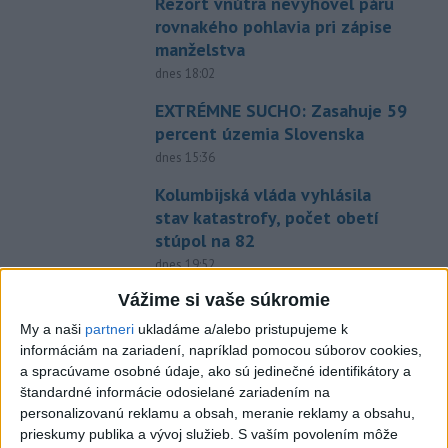
Rezort vnútra nevyhovel páru
rovnakého pohlavia pri zápise
manželstva
dnes 18:02
EXTRÉMNE SUCHO: Zasahuje 59
percent územia Slovenska
dnes 15:36
Kolumbijská vláda vyhlásila
stav katastrofy, počet obetí
stúpol na 82
dnes 19:52
Vážime si vaše súkromie
NEHODA: V Košickom Klečenove
sa zrazili dve autá
My a naši
partneri
ukladáme a/alebo pristupujeme k
dnes 17:17
informáciám na zariadení, napríklad pomocou súborov cookies,
a spracúvame osobné údaje, ako sú jedinečné identifikátory a
TÝŽDENNÍK: Násilie treba
štandardné informácie odosielané zariadením na
odsúdiť
personalizovanú reklamu a obsah, meranie reklamy a obsahu,
dnes 16:28
prieskumy publika a vývoj služieb.
S vaším povolením môže