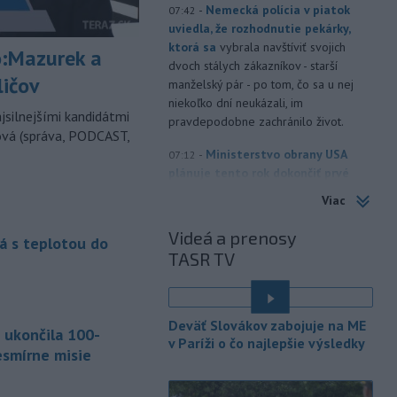
-
Nemecká polícia v piatok
07:42
uviedla, že rozhodnutie pekárky,
ktorá sa
vybrala navštíviť svojich
:Mazurek a
dvoch stálych zákazníkov - starší
ličov
manželský pár - po tom, čo sa u nej
niekoľko dní neukázali, im
jsilnejšími kandidátmi
pravdepodobne zachránilo život.
ová (správa, PODCAST,
-
Ministerstvo obrany USA
07:12
plánuje tento rok dokončiť prvé
testy
protiraketového systému
Viac
Golden Dome (Zlatá kupola) a v roku
2027 uskutočniť letové skúšky.
Videá a prenosy
á s teplotou do
TASR TV
-
Rokovania medzi Iránom a
07:09
Ománom o situácii v Hormuzskom
prielive
napredujú a Spojené štáty
očakávajú, že dohoda bude uzavretá
Deväť Slovákov zabojuje na ME
 ukončila 100-
čoskoro, uviedol v piatok pre agentúru
v Paríži o čo najlepšie výsledky
esmírne misie
Reuters nemenovaný americký
predstaviteľ, píše TASR.