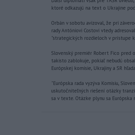
Ďalší diplomati však pre TASR uviedli,
ktoré odkazujú na text o Ukrajine p
Orbán v sobotu avizoval, že pri závero
rady Antóniovi Costovi vtedy adresoval
"strategických rozdieloch v prístupe 
Slovenský premiér Robert Fico pred od
takisto zablokuje, pokiaľ nebudú obsa
Európskej komisie, Ukrajiny a SR hľada
"Európska rada vyzýva Komisiu, Slovens
uskutočniteľných riešení otázky tranz
sa v texte. Otázke plynu sa Európska