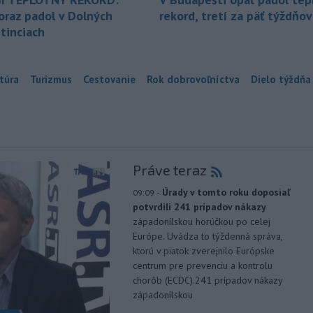
oraz padol v Dolných
rekord, tretí za päť týždňov
tinciach
túra
Turizmus
Cestovanie
Rok dobrovoľníctva
Dielo týždňa
Práve teraz
-
Úrady v tomto roku doposiaľ
09:09
potvrdili 241 prípadov nákazy
západonílskou horúčkou po celej
Európe. Uvádza to týždenná správa,
ktorú v piatok zverejnilo Európske
centrum pre prevenciu a kontrolu
chorôb (ECDC).241 prípadov nákazy
západonílskou