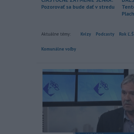
Pozorovať sa bude dať v stredu
Tent
Plach
Aktuálne témy:
Kvízy
Podcasty
Rok Ľ.Š
Komunálne voľby