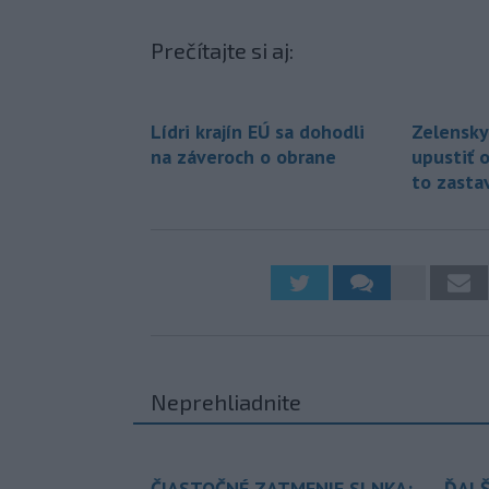
Prečítajte si aj:
Lídri krajín EÚ sa dohodli
Zelensky
na záveroch o obrane
upustiť 
to zasta
Neprehliadnite
ČIASTOČNÉ ZATMENIE SLNKA:
ĎALŠ