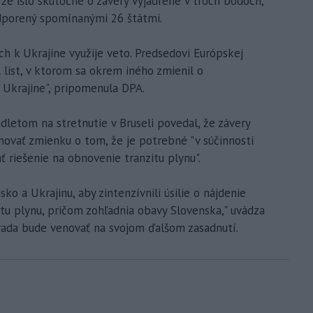
 že išlo skutočne o závery vyjadrené v troch bodoch,
odporený spomínanými 26 štátmi.
ch k Ukrajine využije veto. Predsedovi Európskej
 list, v ktorom sa okrem iného zmienil o
k Ukrajine", pripomenula DPA.
letom na stretnutie v Bruseli povedal, že závery
hovať zmienku o tom, že je potrebné "v súčinnosti
ť riešenie na obnovenie tranzitu plynu".
ko a Ukrajinu, aby zintenzívnili úsilie o nájdenie
itu plynu, pričom zohľadnia obavy Slovenska," uvádza
 rada bude venovať na svojom ďalšom zasadnutí.