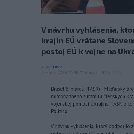
V návrhu vyhlásenia, kto
krajín EÚ vrátane Sloven
postoj EÚ k vojne na Ukra
Autor
TASR
aktualizované
6. marca 2025 21:00
,
6. marca 2025 22:12
Brusel 6. marca (TASR) - Maďarský pr
mimoriadneho summitu členských krajín
vojenskej pomoci Ukrajine. TASR o to
Politico.
V návrhu vyhlásenia, ktorý podporilo 
potvrdzuje doterajší postoj EÚ k vojn