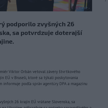
7
rý podporilo zvyšných 26
ska, sa potvrdzuje doterajší
jine.
emiér Viktor Orbán vetoval závery štvrtkového
 EÚ v Bruseli, ktoré sa týkali poskytovania
m informuje podľa správ agentúry DPA a magazínu
zvyšných 26 krajín EÚ vrátane Slovenska, sa
e na Ukrajine, zdôrazňuje sa potreba spravodlivého a