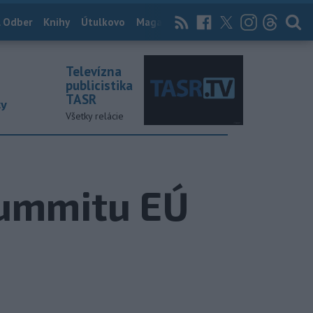
 Odber
Knihy
Útulkovo
Magazín
News Now
Archív
TASR
Televízna
publicistika
TASR
ky
Všetky relácie
summitu EÚ