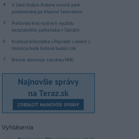
4
V časti Košice-Krásna otvorili park
pomenovaný po kňazovi Semivanovi
5
Prešovský kraj vyzýva k využitiu
bezplatného parkoviska v Tatrách
6
Kruhová križovatka v Poprade v smere z
Hozelca bude hotová budúci rok
7
Brezno obnovuje zastávky MHD
Najnovšie správy
na Teraz.sk
ZOBRAZIŤ NAJNOVŠIE SPRÁVY
Vyhlásenia