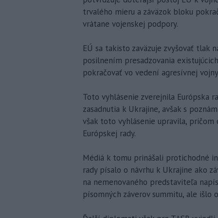
trvalého mieru a záväzok bloku pokra
vrátane vojenskej podpory.
EÚ sa takisto zaväzuje zvyšovať tlak 
posilnením presadzovania existujúcic
pokračovať vo vedení agresívnej vojny,
Toto vyhlásenie zverejnila Európska 
zasadnutia k Ukrajine, avšak s poznám
však toto vyhlásenie upravila, pričom 
Európskej rady.
Médiá k tomu prinášali protichodné in
rady písalo o návrhu k Ukrajine ako z
na nemenovaného predstaviteľa napísa
písomných záverov summitu, ale išlo 