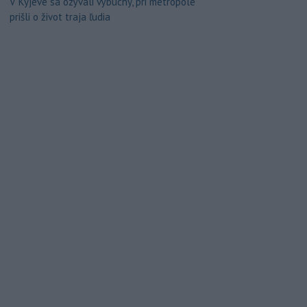
V Kyjeve sa ozývali výbuchy, pri metropole
prišli o život traja ľudia