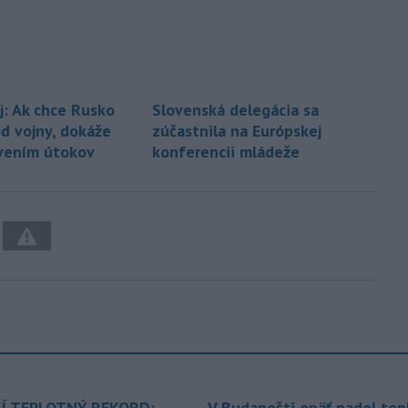
j: Ak chce Rusko
Slovenská delegácia sa
od vojny, dokáže
zúčastnila na Európskej
vením útokov
konferencii mládeže
Í TEPLOTNÝ REKORD:
V Budapešti opäť padol tep