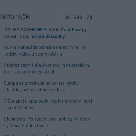
ajčítanejšie
6h
24h
7d
ÚPLNÉ ZATMENIE SLNKA: Časť Európy
zahalí tma, hrozia dôsledky
Ruská ambasáda označila nález dronu na
letisku v Lipsku za provokáciu
Pekárka zachránila život svojim zákazníkom,
ktorí sa pár dní neukázali
Európa sa pripravuje na pokles výroby
elektriny počas zatmenia Slnka
V Budapešti opäť padol teplotný rekord, tretí
za päť týždňov
Bloomberg: Pentagón chce urobiť prvé testy
systému Golden Dome