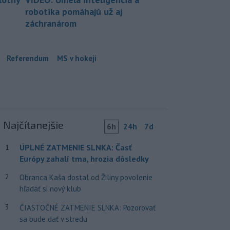
robotika pomáhajú už aj
záchranárom
Referendum
MS v hokeji
Najčítanejšie
6h
24h
7d
ÚPLNÉ ZATMENIE SLNKA: Časť
1
Európy zahalí tma, hrozia dôsledky
2
Obranca Kaša dostal od Žiliny povolenie
hľadať si nový klub
3
ČIASTOČNÉ ZATMENIE SLNKA: Pozorovať
sa bude dať v stredu