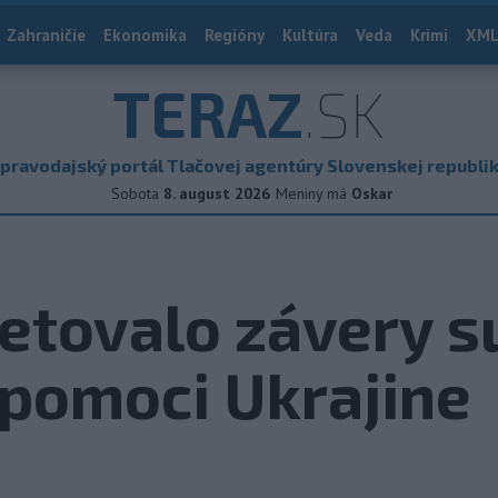
Zahraničie
Ekonomika
Regióny
Kultúra
Veda
Krimi
XML
TERAZ
.SK
pravodajský portál Tlačovej agentúry Slovenskej republi
Sobota
8. august 2026
Meniny má
Oskar
etovalo závery 
 pomoci Ukrajine