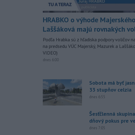
HRABKO o výhode Majerského
Laššáková majú rovnakých vo
Podľa Hrabka sú z hľadiska podpory voličov na
na predsedu VÚC Majerský, Mazurek a Laššák
VIDEO)
dnes 6:00
Sobota má byť jasn
33 stupňov celzia
dnes 6:55
Šesťčlenná skupina
dňový pokus pre v
dnes 7:05