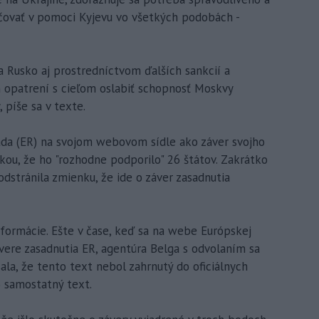
čovať v pomoci Kyjevu vo všetkých podobách -
na Rusko aj prostredníctvom ďalších sankcií a
h opatrení s cieľom oslabiť schopnosť Moskvy
 píše sa v texte.
rada (ER) na svojom webovom sídle ako záver svojho
kou, že ho "rozhodne podporilo" 26 štátov. Zakrátko
odstránila zmienku, že ide o záver zasadnutia
formácie. Ešte v čase, keď sa na webe Európskej
ávere zasadnutia ER, agentúra Belga s odvolaním sa
la, že tento text nebol zahrnutý do oficiálnych
o samostatný text.