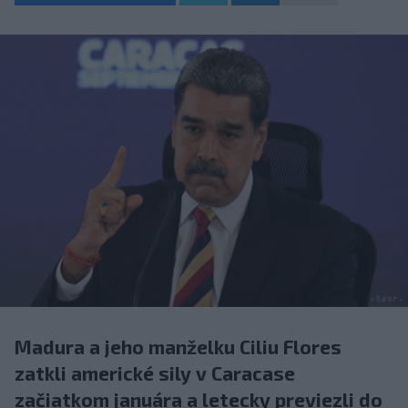
Madura a jeho manželku Ciliu Flores
zatkli americké sily v Caracase
začiatkom januára a letecky previezli do