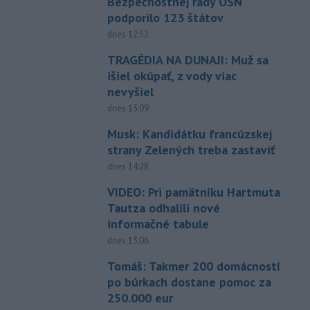
Bezpečnostnej rady OSN
podporilo 123 štátov
dnes 12:52
TRAGÉDIA NA DUNAJI: Muž sa
išiel okúpať, z vody viac
nevyšiel
dnes 13:09
Musk: Kandidátku francúzskej
strany Zelených treba zastaviť
dnes 14:28
VIDEO: Pri pamätníku Hartmuta
Tautza odhalili nové
informačné tabule
dnes 13:06
Tomáš: Takmer 200 domácností
po búrkach dostane pomoc za
250.000 eur