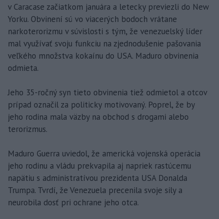
v Caracase začiatkom januára a letecky previezli do New
Yorku. Obvinení sú vo viacerých bodoch vrátane
narkoterorizmu v súvislosti s tým, že venezuelský líder
mal využívať svoju funkciu na zjednodušenie pašovania
veľkého množstva kokaínu do USA. Maduro obvinenia
odmieta.
Jeho 35-ročný syn tieto obvinenia tiež odmietol a otcov
prípad označil za politicky motivovaný. Poprel, že by
jeho rodina mala väzby na obchod s drogami alebo
terorizmus.
Maduro Guerra uviedol, že americká vojenská operácia
jeho rodinu a vládu prekvapila aj napriek rastúcemu
napätiu s administratívou prezidenta USA Donalda
Trumpa. Tvrdí, že Venezuela precenila svoje sily a
neurobila dosť pri ochrane jeho otca.