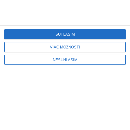
....
SÚHLASÍM
VIAC MOŽNOSTÍ
NESÚHLASÍM
....