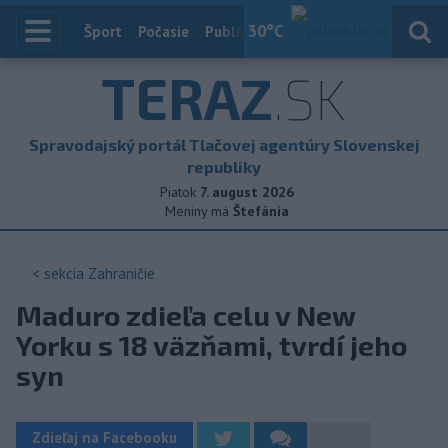
30
°C
Index
Šport
Počasie
Publicistika
Slovensko
Zahranič
TERAZ
.SK
Spravodajský portál Tlačovej agentúry Slovenskej
republiky
Piatok
7. august 2026
Meniny má
Štefánia
< sekcia
Zahraničie
Maduro zdieľa celu v New
Yorku s 18 väzňami, tvrdí jeho
syn
Zdieľaj na Facebooku