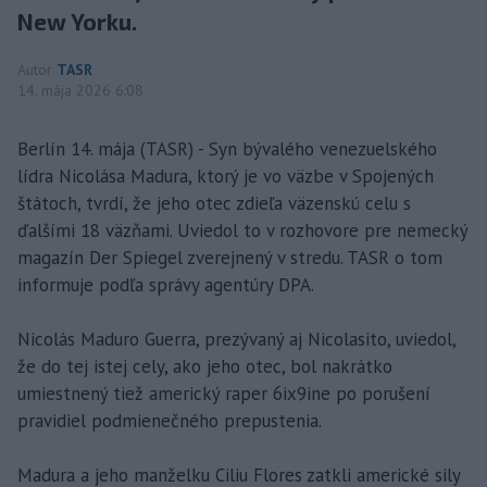
New Yorku.
Autor
TASR
14. mája 2026 6:08
Berlín 14. mája (TASR) - Syn bývalého venezuelského
lídra Nicolása Madura, ktorý je vo väzbe v Spojených
štátoch, tvrdí, že jeho otec zdieľa väzenskú celu s
ďalšími 18 väzňami. Uviedol to v rozhovore pre nemecký
magazín Der Spiegel zverejnený v stredu. TASR o tom
informuje podľa správy agentúry DPA.
Nicolás Maduro Guerra, prezývaný aj Nicolasito, uviedol,
že do tej istej cely, ako jeho otec, bol nakrátko
umiestnený tiež americký raper 6ix9ine po porušení
pravidiel podmienečného prepustenia.
Madura a jeho manželku Ciliu Flores zatkli americké sily