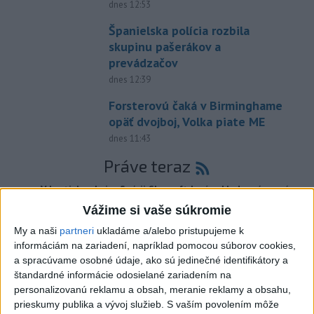
dnes 12:53
Španielska polícia rozbila
skupinu pašerákov a
prevádzačov
dnes 12:39
Forsterovú čaká v Birminghame
opäť dvojboj, Volka piate ME
dnes 11:43
Práve teraz
-
V bratislavskej rafinérii Slovnaft horí uskladnený ropný
14:17
produkt.
TASR o tom informovala rafinéria s tým, že obyvateľom
Vážime si vaše súkromie
nehrozí nebezpečenstvo.
My a naši
partneri
ukladáme a/alebo pristupujeme k
informáciám na zariadení, napríklad pomocou súborov cookies,
Viac
a spracúvame osobné údaje, ako sú jedinečné identifikátory a
Videá a prenosy TASR TV
štandardné informácie odosielané zariadením na
personalizovanú reklamu a obsah, meranie reklamy a obsahu,
Deväť Slovákov zabojuje na ME v Paríži
prieskumy publika a vývoj služieb.
S vaším povolením môže