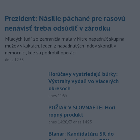
Prezident: Násilie páchané pre rasovú
nenávisť treba odsúdiť v zárodku
Mladých ľudí zo zahraničia mala v Nitre napadnúť skupina
mužov v kuklách. Jeden z napadnutých Indov skončil v
nemocnici, kde sa podrobil operácii.
dnes 12:33
Horúčavy vystriedajú búrky:
Výstrahy vydali vo viacerých
okresoch
dnes 11:55
POŽIAR V SLOVNAFTE: Horí
ropný produkt
aktualizované
dnes 14:20
,
dnes 14:23
Blanár: Kandidatúru SR do