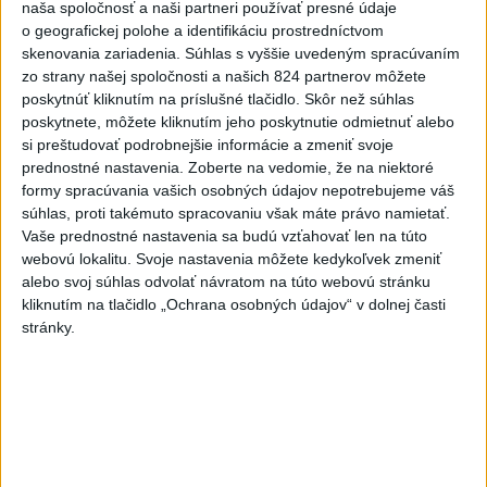
o čo najlepšie výsledky
naša spoločnosť a naši partneri používať presné údaje
o geografickej polohe a identifikáciu prostredníctvom
skenovania zariadenia. Súhlas s vyššie uvedeným spracúvaním
Viac
zo strany našej spoločnosti a našich 824 partnerov môžete
Najčítanejšie
poskytnúť kliknutím na príslušné tlačidlo. Skôr než súhlas
poskytnete, môžete kliknutím jeho poskytnutie odmietnuť alebo
6h
24h
7d
si preštudovať podrobnejšie informácie a zmeniť svoje
prednostné nastavenia.
Zoberte na vedomie, že na niektoré
POŽIAR PRI BRATISLAVE: Plamene pohltili
1
formy spracúvania vašich osobných údajov nepotrebujeme váš
súhlas, proti takémuto spracovaniu však máte právo namietať.
skládku odpadu
Vaše prednostné nastavenia sa budú vzťahovať len na túto
webovú lokalitu. Svoje nastavenia môžete kedykoľvek zmeniť
2
Po streľbe v škole neďaleko Bangkoku hlásia štyroch
alebo svoj súhlas odvolať návratom na túto webovú stránku
mŕtvych
kliknutím na tlačidlo „Ochrana osobných údajov“ v dolnej časti
stránky.
3
Horúčavy vystriedajú búrky: Výstrahy vydali vo viacerých
okresoch
4
ČIASTOČNÉ ZATMENIE SLNKA: Pozorovať sa bude dať v
stredu
5
Kruhová križovatka v Poprade v smere z Hozelca bude