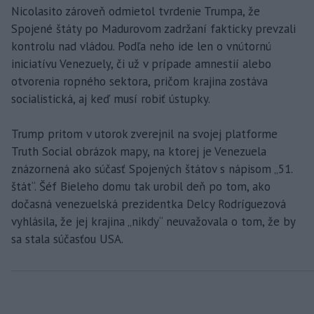
Nicolasito zároveň odmietol tvrdenie Trumpa, že
Spojené štáty po Madurovom zadržaní fakticky prevzali
kontrolu nad vládou. Podľa neho ide len o vnútornú
iniciatívu Venezuely, či už v prípade amnestií alebo
otvorenia ropného sektora, pričom krajina zostáva
socialistická, aj keď musí robiť ústupky.
Trump pritom v utorok zverejnil na svojej platforme
Truth Social obrázok mapy, na ktorej je Venezuela
znázornená ako súčasť Spojených štátov s nápisom „51.
štát“. Šéf Bieleho domu tak urobil deň po tom, ako
dočasná venezuelská prezidentka Delcy Rodríguezová
vyhlásila, že jej krajina „nikdy“ neuvažovala o tom, že by
sa stala súčasťou USA.