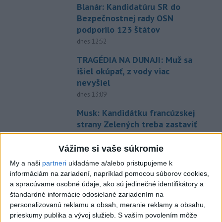
Blanár: Kandidatúru SR do
Bezpečnostnej rady OSN
podporilo 123 štátov
dnes 12:52
TRAGÉDIA NA DUNAJI: Muž sa
išiel okúpať, z vody viac
nevyšiel
dnes 13:09
Musk: Kandidátku francúzskej
strany Zelených treba zastaviť
dnes 14:28
Vážime si vaše súkromie
VIDEO: Pri pamätníku Hartmuta
My a naši
partneri
ukladáme a/alebo pristupujeme k
Tautza odhalili nové
informáciám na zariadení, napríklad pomocou súborov cookies,
informačné tabule
a spracúvame osobné údaje, ako sú jedinečné identifikátory a
dnes 13:06
štandardné informácie odosielané zariadením na
personalizovanú reklamu a obsah, meranie reklamy a obsahu,
Tomáš: Takmer 200 domácností
prieskumy publika a vývoj služieb.
S vaším povolením môže
po búrkach dostane pomoc za