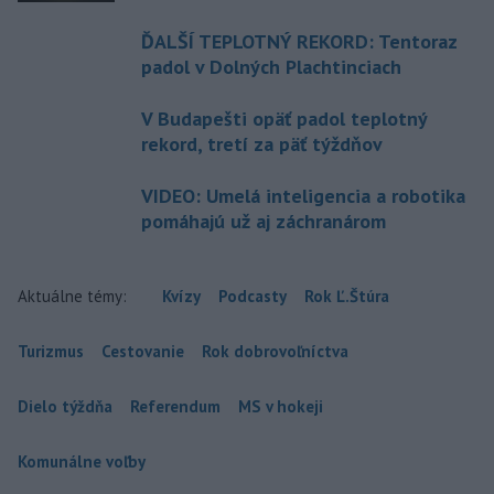
ĎALŠÍ TEPLOTNÝ REKORD: Tentoraz
padol v Dolných Plachtinciach
V Budapešti opäť padol teplotný
rekord, tretí za päť týždňov
VIDEO: Umelá inteligencia a robotika
pomáhajú už aj záchranárom
Aktuálne témy:
Kvízy
Podcasty
Rok Ľ.Štúra
Turizmus
Cestovanie
Rok dobrovoľníctva
Dielo týždňa
Referendum
MS v hokeji
Komunálne voľby