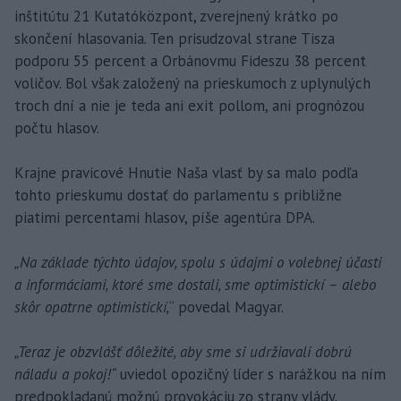
inštitútu 21 Kutatóközpont, zverejnený krátko po
skončení hlasovania. Ten prisudzoval strane Tisza
podporu 55 percent a Orbánovmu Fideszu 38 percent
voličov. Bol však založený na prieskumoch z uplynulých
troch dní a nie je teda ani exit pollom, ani prognózou
počtu hlasov.
Krajne pravicové Hnutie Naša vlasť by sa malo podľa
tohto prieskumu dostať do parlamentu s približne
piatimi percentami hlasov, píše agentúra DPA.
„Na základe týchto údajov, spolu s údajmi o volebnej účasti
a informáciami, ktoré sme dostali, sme optimistickí – alebo
skôr opatrne optimistickí,
“ povedal Magyar.
„Teraz je obzvlášť dôležité, aby sme si udržiavali dobrú
náladu a pokoj!“
uviedol opozičný líder s narážkou na ním
predpokladanú možnú provokáciu zo strany vlády.