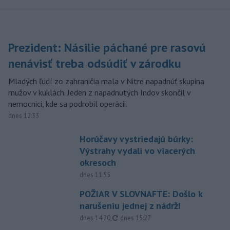
Prezident: Násilie páchané pre rasovú
nenávisť treba odsúdiť v zárodku
Mladých ľudí zo zahraničia mala v Nitre napadnúť skupina
mužov v kuklách. Jeden z napadnutých Indov skončil v
nemocnici, kde sa podrobil operácii.
dnes 12:33
Horúčavy vystriedajú búrky:
Výstrahy vydali vo viacerých
okresoch
dnes 11:55
POŽIAR V SLOVNAFTE: Došlo k
narušeniu jednej z nádrží
aktualizované
dnes 14:20
,
dnes 15:27