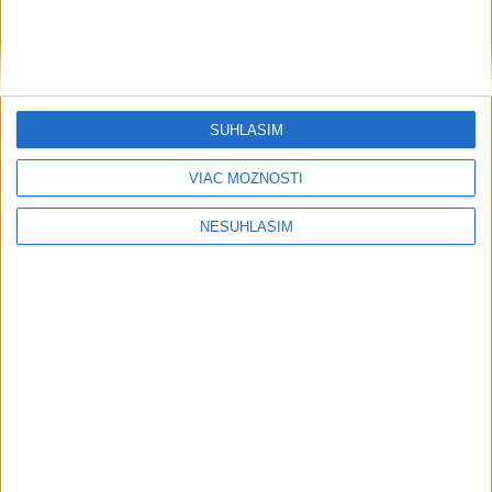
Šport
SÚHLASÍM
....
VIAC MOŽNOSTÍ
NESÚHLASÍM
....