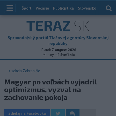
Index
Šport
Počasie
Publicistika
Slovensko
Zahranič
TERAZ
.SK
Spravodajský portál Tlačovej agentúry Slovenskej
republiky
Piatok
7. august 2026
Meniny má
Štefánia
< sekcia
Zahraničie
Magyar po voľbách vyjadril
optimizmus, vyzval na
zachovanie pokoja
Zdieľaj na Facebooku