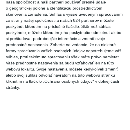
naša spoločnosť a naši partneri používať presné údaje
250.000 eur
o geografickej polohe a identifikáciu prostredníctvom
dnes 12:53
skenovania zariadenia. Súhlas s vyššie uvedeným spracúvaním
zo strany našej spoločnosti a našich 824 partnerov môžete
Španielska polícia rozbila
poskytnúť kliknutím na príslušné tlačidlo. Skôr než súhlas
skupinu pašerákov a
poskytnete, môžete kliknutím jeho poskytnutie odmietnuť alebo
prevádzačov
si preštudovať podrobnejšie informácie a zmeniť svoje
dnes 12:39
prednostné nastavenia.
Zoberte na vedomie, že na niektoré
formy spracúvania vašich osobných údajov nepotrebujeme váš
Forsterovú čaká v Birminghame
súhlas, proti takémuto spracovaniu však máte právo namietať.
opäť dvojboj, Volka piate ME
Vaše prednostné nastavenia sa budú vzťahovať len na túto
dnes 11:43
webovú lokalitu. Svoje nastavenia môžete kedykoľvek zmeniť
alebo svoj súhlas odvolať návratom na túto webovú stránku
Práve teraz
kliknutím na tlačidlo „Ochrana osobných údajov“ v dolnej časti
stránky.
-
Piatkový požiar v bratislavskej rafinérii Slovnaft je pod
15:21
kontrolou.
Príčina jeho vzniku bude predmetom vyšetrovania. Pre
TASR to potvrdil hovorca rafinérie Anton Molnár.
Viac
Videá a prenosy TASR TV