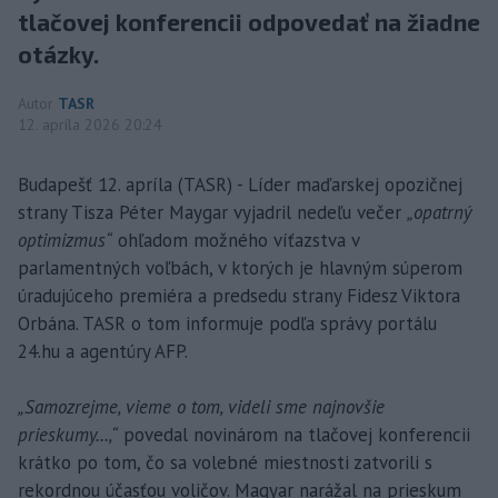
tlačovej konferencii odpovedať na žiadne
otázky.
Autor
TASR
12. apríla 2026 20:24
Budapešť 12. apríla (TASR) - Líder maďarskej opozičnej
strany Tisza Péter Maygar vyjadril nedeľu večer
„opatrný
optimizmus“
ohľadom možného víťazstva v
parlamentných voľbách, v ktorých je hlavným súperom
úradujúceho premiéra a predsedu strany Fidesz Viktora
Orbána. TASR o tom informuje podľa správy portálu
24.hu a agentúry AFP.
„Samozrejme, vieme o tom, videli sme najnovšie
prieskumy...,“
povedal novinárom na tlačovej konferencii
krátko po tom, čo sa volebné miestnosti zatvorili s
rekordnou účasťou voličov. Magyar narážal na prieskum