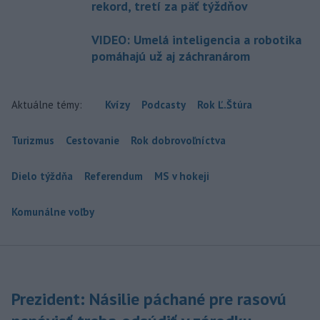
rekord, tretí za päť týždňov
VIDEO: Umelá inteligencia a robotika
pomáhajú už aj záchranárom
Aktuálne témy:
Kvízy
Podcasty
Rok Ľ.Štúra
Turizmus
Cestovanie
Rok dobrovoľníctva
Dielo týždňa
Referendum
MS v hokeji
Komunálne voľby
Prezident: Násilie páchané pre rasovú