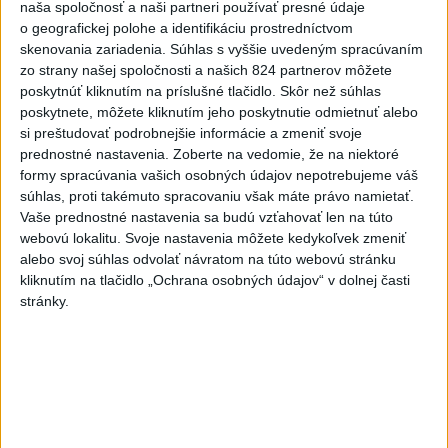
Forsterovú čaká v Birminghame
naša spoločnosť a naši partneri používať presné údaje
opäť dvojboj, Volka piate ME
o geografickej polohe a identifikáciu prostredníctvom
dnes 11:43
skenovania zariadenia. Súhlas s vyššie uvedeným spracúvaním
zo strany našej spoločnosti a našich 824 partnerov môžete
O Haraslína má záujem
poskytnúť kliknutím na príslušné tlačidlo. Skôr než súhlas
saudskoarabský Al-Fateh
poskytnete, môžete kliknutím jeho poskytnutie odmietnuť alebo
dnes 10:44
si preštudovať podrobnejšie informácie a zmeniť svoje
prednostné nastavenia.
Zoberte na vedomie, že na niektoré
Práve teraz
formy spracúvania vašich osobných údajov nepotrebujeme váš
súhlas, proti takémuto spracovaniu však máte právo namietať.
-
Podporu kandidatúre Slovenskej republiky na nestále
12:49
Vaše prednostné nastavenia sa budú vzťahovať len na túto
členstvo
v Bezpečnostnej rade Organizácie Spojených národov
webovú lokalitu. Svoje nastavenia môžete kedykoľvek zmeniť
(OSN) na roky 2028 až 2029 písomne vyjadrilo už 123 zo 193
alebo svoj súhlas odvolať návratom na túto webovú stránku
členských štátov OSN.
kliknutím na tlačidlo „Ochrana osobných údajov“ v dolnej časti
stránky.
Viac
Videá a prenosy TASR TV
Deväť Slovákov zabojuje na ME v Paríži
o čo najlepšie výsledky