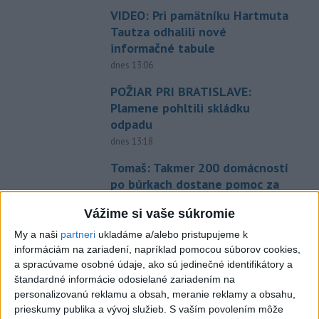
VIDEO: Pri pamätníku Hartmuta
Tautza odhalili nové
informačné tabule
dnes 13:06
POŽIAR PRI BRATISLAVE:
Plamene pohltili skládku
odpadu
dnes 13:18
Tomaš: Takmer 200 domácností
po búrkach dostane pomoc za
250.000 eur
Vážime si vaše súkromie
dnes 12:53
My a naši
partneri
ukladáme a/alebo pristupujeme k
Španielska polícia rozbila
informáciám na zariadení, napríklad pomocou súborov cookies,
skupinu pašerákov a
a spracúvame osobné údaje, ako sú jedinečné identifikátory a
prevádzačov
štandardné informácie odosielané zariadením na
dnes 12:39
personalizovanú reklamu a obsah, meranie reklamy a obsahu,
prieskumy publika a vývoj služieb.
S vaším povolením môže