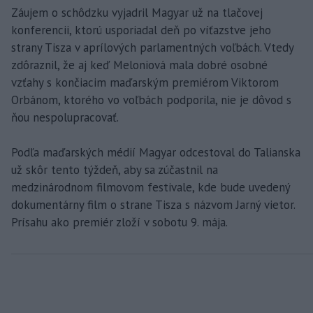
Záujem o schôdzku vyjadril Magyar už na tlačovej
konferencii, ktorú usporiadal deň po víťazstve jeho
strany Tisza v aprílových parlamentných voľbách. Vtedy
zdôraznil, že aj keď Meloniová mala dobré osobné
vzťahy s končiacim maďarským premiérom Viktorom
Orbánom, ktorého vo voľbách podporila, nie je dôvod s
ňou nespolupracovať.
Podľa maďarských médií Magyar odcestoval do Talianska
už skôr tento týždeň, aby sa zúčastnil na
medzinárodnom filmovom festivale, kde bude uvedený
dokumentárny film o strane Tisza s názvom Jarný vietor.
Prísahu ako premiér zloží v sobotu 9. mája.