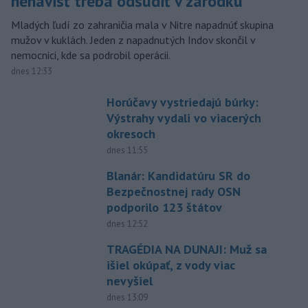
nenávisť treba odsúdiť v zárodku
Mladých ľudí zo zahraničia mala v Nitre napadnúť skupina
mužov v kuklách. Jeden z napadnutých Indov skončil v
nemocnici, kde sa podrobil operácii.
dnes 12:33
Horúčavy vystriedajú búrky:
Výstrahy vydali vo viacerých
okresoch
dnes 11:55
Blanár: Kandidatúru SR do
Bezpečnostnej rady OSN
podporilo 123 štátov
dnes 12:52
TRAGÉDIA NA DUNAJI: Muž sa
išiel okúpať, z vody viac
nevyšiel
dnes 13:09