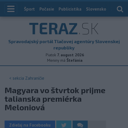
Index
Šport
Počasie
Publicistika
Slovensko
Zahranič
TERAZ
.SK
Spravodajský portál Tlačovej agentúry Slovenskej
republiky
Piatok
7. august 2026
Meniny má
Štefánia
< sekcia
Zahraničie
Magyara vo štvrtok prijme
talianska premiérka
Meloniová
Zdieľaj na Facebooku