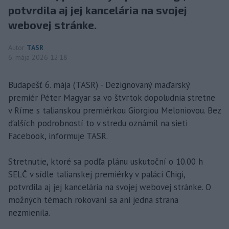
potvrdila aj jej kancelária na svojej
webovej stránke.
Autor
TASR
6. mája 2026 12:18
Budapešť 6. mája (TASR) - Dezignovaný maďarský
premiér Péter Magyar sa vo štvrtok dopoludnia stretne
v Ríme s talianskou premiérkou Giorgiou Meloniovou. Bez
ďalších podrobností to v stredu oznámil na sieti
Facebook, informuje TASR.
Stretnutie, ktoré sa podľa plánu uskutoční o 10.00 h
SELČ v sídle talianskej premiérky v paláci Chigi,
potvrdila aj jej kancelária na svojej webovej stránke. O
možných témach rokovaní sa ani jedna strana
nezmienila.