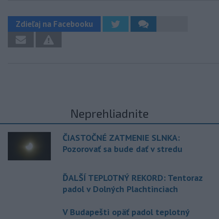
Zdieľaj na Facebooku
Neprehliadnite
ČIASTOČNÉ ZATMENIE SLNKA:
Pozorovať sa bude dať v stredu
ĎALŠÍ TEPLOTNÝ REKORD: Tentoraz
padol v Dolných Plachtinciach
V Budapešti opäť padol teplotný