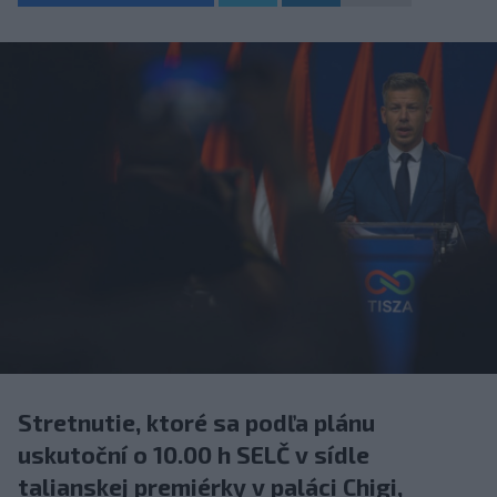
Stretnutie, ktoré sa podľa plánu
uskutoční o 10.00 h SELČ v sídle
talianskej premiérky v paláci Chigi,