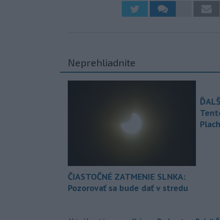
Neprehliadnite
ĎALŠ
Tent
Plach
ČIASTOČNÉ ZATMENIE SLNKA:
Pozorovať sa bude dať v stredu