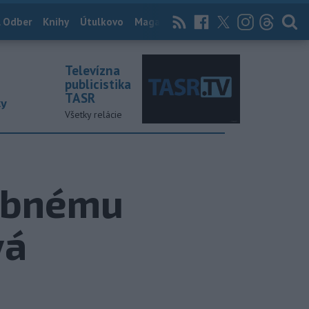
 Odber
Knihy
Útulkovo
Magazín
News Now
Archív
TASR
Televízna
publicistika
TASR
ky
Všetky relácie
lebnému
vá