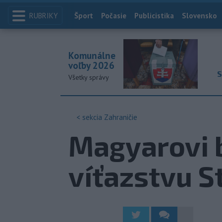
RUBRIKY
Index
Šport
Počasie
Publicistika
Slovensko
Komunálne
voľby 2026
S
Všetky správy
< sekcia
Zahraničie
Magyarovi 
víťazstvu S