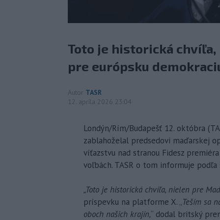
Toto je historická chvíľa
pre európsku demokraciu,
Autor
TASR
12. apríla 2026 23:04
Londýn/Rím/Budapešť 12. októbra (TAS
zablahoželal predsedovi maďarskej op
víťazstvu nad stranou Fidesz premiér
voľbách. TASR o tom informuje podľa 
„Toto je historická chvíľa, nielen pre M
príspevku na platforme X. „
Teším sa n
oboch našich krajín,
“ dodal britský pre