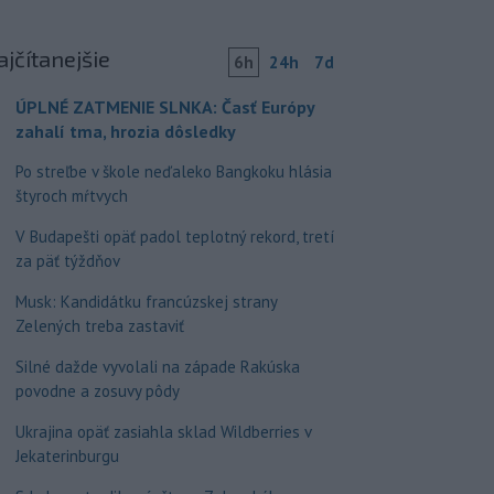
ajčítanejšie
6h
24h
7d
ÚPLNÉ ZATMENIE SLNKA: Časť Európy
zahalí tma, hrozia dôsledky
Po streľbe v škole neďaleko Bangkoku hlásia
štyroch mŕtvych
V Budapešti opäť padol teplotný rekord, tretí
za päť týždňov
Musk: Kandidátku francúzskej strany
Zelených treba zastaviť
Silné dažde vyvolali na západe Rakúska
povodne a zosuvy pôdy
Ukrajina opäť zasiahla sklad Wildberries v
Jekaterinburgu