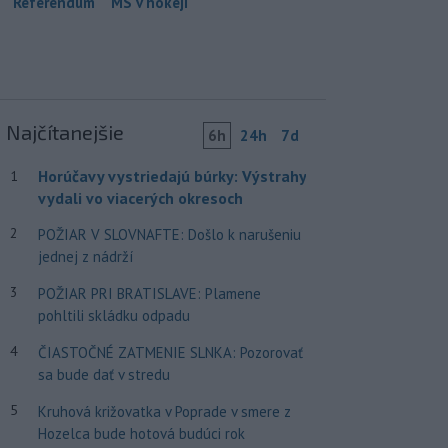
Referendum
MS v hokeji
Najčítanejšie
6h
24h
7d
Horúčavy vystriedajú búrky: Výstrahy
1
vydali vo viacerých okresoch
2
POŽIAR V SLOVNAFTE: Došlo k narušeniu
jednej z nádrží
3
POŽIAR PRI BRATISLAVE: Plamene
pohltili skládku odpadu
4
ČIASTOČNÉ ZATMENIE SLNKA: Pozorovať
sa bude dať v stredu
5
Kruhová križovatka v Poprade v smere z
Hozelca bude hotová budúci rok