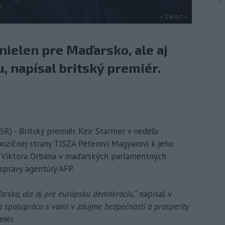
7
, nielen pre Maďarsko, ale aj
 napísal britský premiér.
R) - Britský premiér Keir Starmer v nedeľu
ozičnej strany TISZA Péterovi Magyarovi k jeho
a Viktora Orbána v maďarských parlamentných
správy agentúry AFP.
aďarsko, ale aj pre európsku demokraciu,“
napísal v
a spoluprácu s vami v záujme bezpečnosti a prosperity
miér.