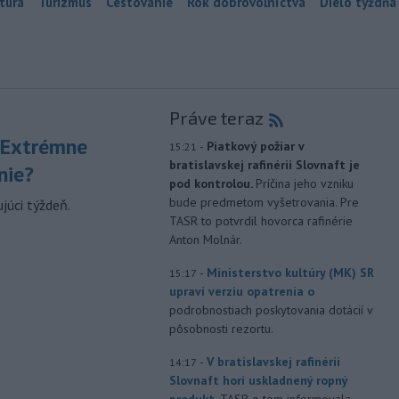
túra
Turizmus
Cestovanie
Rok dobrovoľníctva
Dielo týždňa
Práve teraz
 Extrémne
-
Piatkový požiar v
15:21
bratislavskej rafinérii Slovnaft je
nie?
pod kontrolou.
Príčina jeho vzniku
bude predmetom vyšetrovania. Pre
júci týždeň.
TASR to potvrdil hovorca rafinérie
Anton Molnár.
-
Ministerstvo kultúry (MK) SR
15:17
upraví verziu opatrenia o
podrobnostiach poskytovania dotácií v
pôsobnosti rezortu.
-
V bratislavskej rafinérii
14:17
Slovnaft horí uskladnený ropný
produkt.
TASR o tom informovala