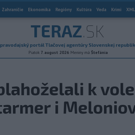
Zahraničie
Ekonomika
Regióny
Kultúra
Veda
Krimi
XML
TERAZ
.SK
pravodajský portál Tlačovej agentúry Slovenskej republi
Piatok
7. august 2026
Meniny má
Štefánia
blahoželali k vo
tarmer i Melonio