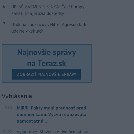
6
ÚPLNÉ ZATMENIE SLNKA: Časť Európy
zahalí tma, hrozia dôsledky
7
Útok na cudzincov v Nitre: Agresori boli
údajne v kuklách
Najnovšie správy
na Teraz.sk
ZOBRAZIŤ NAJNOVŠIE SPRÁVY
Vyhlásenia
MIRRI: Fakty majú prednosť pred
15:09
domnienkami. Výzvu realizovala
samostatná...
07:55
Vyjadrenie: Slovenské domácnosti sú