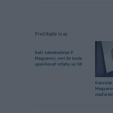
Prečítajte si aj:
Raši zablahoželal P.
Magyarovi, verí že bude
upevňovať vzťahy so SR
Kancelár
Magyarov
maďarský