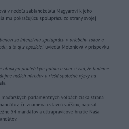
ová v nedeľu zablahoželala Magyarovi k jeho
bila mu pokračujúcu spoluprácu zo strany svojej
.
rbánovi za intenzívnu spoluprácu v priebehu rokov a
u, a to aj z opozície,
“ uviedla Meloniová v príspevku
é hlbokým priateľským putom a som si istá, že budeme
áujme našich národov a riešiť spoločné výzvy na
la.
v maďarských parlamentných voľbách získa strana
andátov, čo znamená ústavnú väčšinu, napísal
bežne 54 mandátov a ultrapravicové hnutie Naša
andátov.