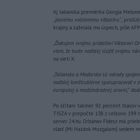
Aj talianska premiérka Giorgia Meloni
„
jasnému volebnému víťazstvu“
, prisľú
krajiny a zaželala mu úspech, píše AFP
„Ďakujem svojmu priateľovi Viktorovi O
viem, že bude naďalej slúžiť svojmu národ
na sieti X.
„Taliansko a Maďarsko sú národy spojen
naďalej konštruktívne spolupracovať v z
európskej a medzinárodnej úrovni,“
doda
Po sčítaní takmer 92 percent hlasov 
TISZA v prepočte 138 z celkovo 199 m
server 24.hu. Orbánov Fidesz má prie
vlasť (Mi Hazánk Mozgalom) sedem m