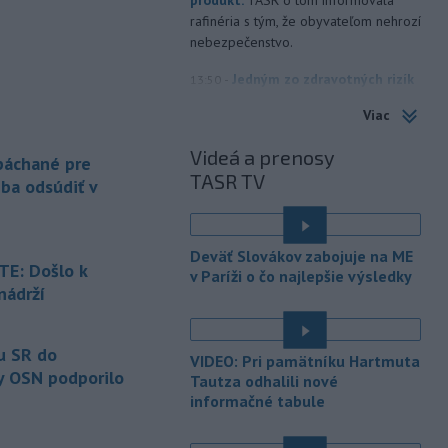
rafinéria s tým, že obyvateľom nehrozí
nebezpečenstvo.
-
Jedným zo zdravotných rizík
13:50
na festivale môže byť vyššia
Viac
úroveň
hluku. Je preto dobré držať sa
ďalej od reproduktorov, používať
Videá a prenosy
 páchané pre
chrániče sluchu či dodržiavať
TASR TV
prestávky.
eba odsúdiť v
-
Podporu kandidatúre
12:49
Slovenskej republiky na nestále
Deväť Slovákov zabojuje na ME
členstvo
v Bezpečnostnej rade
E: Došlo k
v Paríži o čo najlepšie výsledky
Organizácie Spojených národov (OSN)
nádrží
na roky 2028 až 2029 písomne
é
vyjadrilo už 123 zo 193 členských
štátov OSN.
u SR do
VIDEO: Pri pamätníku Hartmuta
y OSN podporilo
Tautza odhalili nové
-
Násilie páchané pre rasovú
12:31
informačné tabule
nenávisť alebo pre príslušnosť k
inému národu treba odsúdiť v zárodku.
Na sociálnej sieti to v reakcii na útok