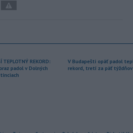
Í TEPLOTNÝ REKORD:
V Budapešti opäť padol tep
oraz padol v Dolných
rekord, tretí za päť týždňov
tinciach