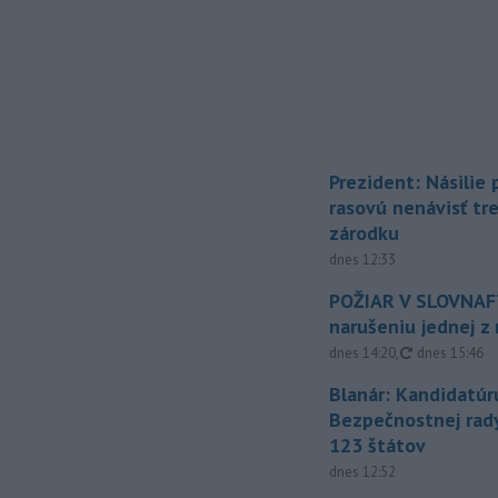
Prezident: Násilie
rasovú nenávisť tr
zárodku
dnes 12:33
POŽIAR V SLOVNAFT
narušeniu jednej z 
aktualizovan
dnes 14:20
,
dnes 15:46
Blanár: Kandidatúr
Bezpečnostnej rad
123 štátov
dnes 12:52