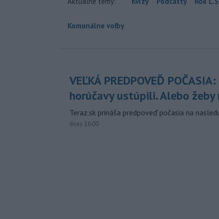
Aktuálne témy:
Kvízy
Podcasty
Rok Ľ.Š
Komunálne voľby
VEĽKÁ PREDPOVEĎ POČASIA:
horúčavy ustúpili. Alebo žeby 
Teraz.sk prináša predpoveď počasia na nasledu
dnes 16:00