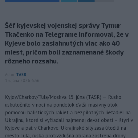
Šéf kyjevskej vojenskej správy Tymur
Tkačenko na Telegrame informoval, že v
Kyjeve bolo zasiahnutých viac ako 40
miest, pričom boli zaznamenané škody
rôzneho rozsahu.
Autor
TASR
15. júna 2026 6:56
Kyjev/Charkov/Tula/Moskva 15. júna (TASR) — Rusko
uskutočnilo v noci na pondelok ďalší masívny útok
pomocou balistických rakiet a bezpilotných lietadiel na
Ukrajinu, ktoré si vyžiadali najmenej deväť obetí – štyri v
Kyjeve a päť v Charkove. Ukrajinské sily zasa útočili na
mesto Tula, ruská protivzdušná obrana zostrelia drony