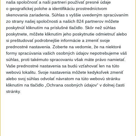
zmeny
naša spoločnosť a naši partneri používať presné údaje
o geografickej polohe a identifikáciu prostredníctvom
včera 18:51
skenovania zariadenia. Súhlas s vyššie uvedeným spracúvaním
Senát USA schválil zákon o
zo strany našej spoločnosti a našich 824 partnerov môžete
sankciách proti Rusku
poskytnúť kliknutím na príslušné tlačidlo. Skôr než súhlas
poskytnete, môžete kliknutím jeho poskytnutie odmietnuť alebo
aktualizované
včera 19:50
,
včera 20:20
si preštudovať podrobnejšie informácie a zmeniť svoje
prednostné nastavenia.
Zoberte na vedomie, že na niektoré
Magyar o kandidátoch na post
formy spracúvania vašich osobných údajov nepotrebujeme váš
prezidenta: Mená nebudú
súhlas, proti takémuto spracovaniu však máte právo namietať.
prekvapením
Vaše prednostné nastavenia sa budú vzťahovať len na túto
včera 17:31
webovú lokalitu. Svoje nastavenia môžete kedykoľvek zmeniť
alebo svoj súhlas odvolať návratom na túto webovú stránku
Románsky palác na Spišskom
kliknutím na tlačidlo „Ochrana osobných údajov“ v dolnej časti
hrade sa podarilo staticky
stránky.
zabezpečiť
včera 18:00
Slováci získali vo Vichy bronz,
Lacko: Rastú talentovaní hráči
včera 15:51