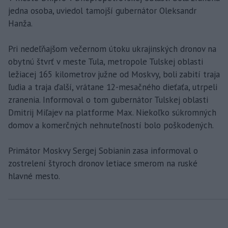
jedna osoba, uviedol tamojší gubernátor Oleksandr
Hanža.
Pri nedeľňajšom večernom útoku ukrajinských dronov na
obytnú štvrť v meste Tula, metropole Tulskej oblasti
ležiacej 165 kilometrov južne od Moskvy, boli zabití traja
ľudia a traja ďalší, vrátane 12-mesačného dieťaťa, utrpeli
zranenia. Informoval o tom gubernátor Tulskej oblasti
Dmitrij Miľajev na platforme Max. Niekoľko súkromných
domov a komerčných nehnuteľností bolo poškodených.
Primátor Moskvy Sergej Sobianin zasa informoval o
zostrelení štyroch dronov letiace smerom na ruské
hlavné mesto.