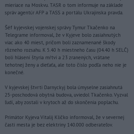
mieriace na Moskvu. TASR o tom informuje na základe
správ agentúr AFP a TASS a portálu Ukrajinska pravda.
Šéf kyjevskej vojenskej správy Tymur Tkačenko na
Telegrame informoval, že v Kyjeve bolo zasiahnutých
viac ako 40 miest, pričom boli zaznamenané škody
rôzneho rozsahu. K 5.40 h miestneho času (04.40 h SELČ)
boli hlásení štyria mŕtvi a 23 zranených, vrátane
tehotnej ženy a dieťaťa, ale toto číslo podľa neho nie je
konečné.
V kyjevskej štvrti Darnyckyj bola úmyselne zasiahnutá
25-poschodová obytná budova, uviedol Tkačenko. Vyzval
ľudí, aby zostali v krytoch až do skončenia poplachu.
Primátor Kyjeva Vitalij Kličko informoval, že v severnej
časti mesta je bez elektriny 140.000 odberateľov.