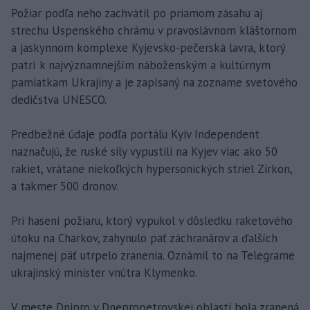
Požiar podľa neho zachvátil po priamom zásahu aj
strechu Uspenského chrámu v pravoslávnom kláštornom
a jaskynnom komplexe Kyjevsko-pečerská lavra, ktorý
patrí k najvýznamnejším náboženským a kultúrnym
pamiatkam Ukrajiny a je zapísaný na zozname svetového
dedičstva UNESCO.
Predbežné údaje podľa portálu Kyiv Independent
naznačujú, že ruské sily vypustili na Kyjev viac ako 50
rakiet, vrátane niekoľkých hypersonických striel Zirkon,
a takmer 500 dronov.
Pri hasení požiaru, ktorý vypukol v dôsledku raketového
útoku na Charkov, zahynulo päť záchranárov a ďalších
najmenej päť utrpelo zranenia. Oznámil to na Telegrame
ukrajinský minister vnútra Klymenko.
V meste Dnipro v Dnepropetrovskej oblasti bola zranená