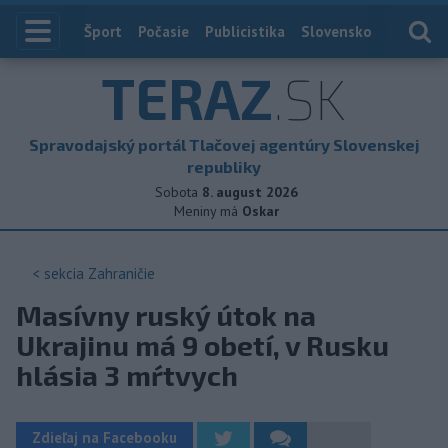
Index
Šport
Počasie
Publicistika
Slovensko
Zahranič
TERAZ
.SK
Spravodajský portál Tlačovej agentúry Slovenskej
republiky
Sobota
8. august 2026
Meniny má
Oskar
< sekcia
Zahraničie
Masívny ruský útok na
Ukrajinu má 9 obetí, v Rusku
hlásia 3 mŕtvych
Zdieľaj na Facebooku