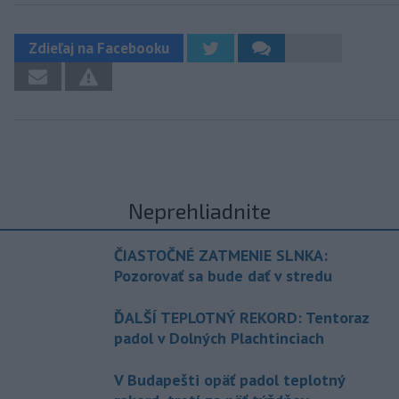
Zdieľaj na Facebooku
Neprehliadnite
ČIASTOČNÉ ZATMENIE SLNKA:
Pozorovať sa bude dať v stredu
ĎALŠÍ TEPLOTNÝ REKORD: Tentoraz
padol v Dolných Plachtinciach
V Budapešti opäť padol teplotný