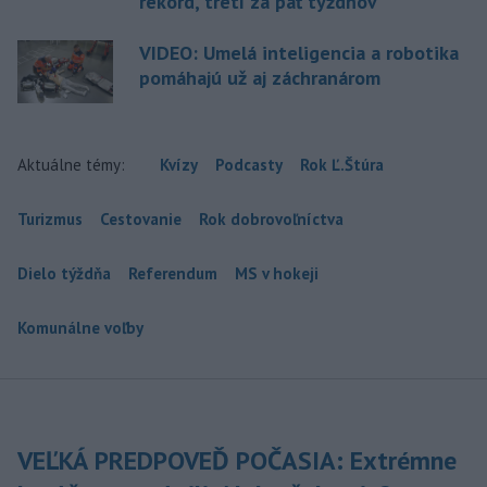
rekord, tretí za päť týždňov
VIDEO: Umelá inteligencia a robotika
pomáhajú už aj záchranárom
Aktuálne témy:
Kvízy
Podcasty
Rok Ľ.Štúra
Turizmus
Cestovanie
Rok dobrovoľníctva
Dielo týždňa
Referendum
MS v hokeji
Komunálne voľby
VEĽKÁ PREDPOVEĎ POČASIA: Extrémne