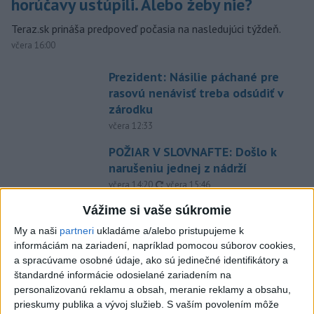
horúčavy ustúpili. Alebo žeby nie?
Teraz.sk prináša predpoveď počasia na nasledujúci týždeň.
včera 16:00
Prezident: Násilie páchané pre
rasovú nenávisť treba odsúdiť v
zárodku
včera 12:33
POŽIAR V SLOVNAFTE: Došlo k
narušeniu jednej z nádrží
aktualizované
včera 14:20
,
včera 15:46
Pri požiari lesného porastu v
Vážime si vaše súkromie
Trstíne zasahuje takmer 50
My a naši
partneri
ukladáme a/alebo pristupujeme k
hasičov
informáciám na zariadení, napríklad pomocou súborov cookies,
aktualizované
včera 20:21
,
včera 21:05
a spracúvame osobné údaje, ako sú jedinečné identifikátory a
štandardné informácie odosielané zariadením na
A. Danko vylúčil, že by sa SNS
personalizovanú reklamu a obsah, meranie reklamy a obsahu,
pred voľbami spájala, avizuje
prieskumy publika a vývoj služieb.
S vaším povolením môže