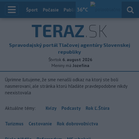
36
°C
Index
Šport
Počasie
Publicistika
Slovensko
Zahranič
TERAZ
.SK
Spravodajský portál Tlačovej agentúry Slovenskej
republiky
Štvrtok
6. august 2026
Meniny má
Jozefína
Úprimne ľutujeme, že sme nenašli odkaz na ktorý ste boli
nasmerovaní, ale stránka ktorú hľadáte pravdepodobne nikdy
neexistovala
Aktuálne témy:
Kvízy
Podcasty
Rok Ľ.Štúra
Turizmus
Cestovanie
Rok dobrovoľníctva