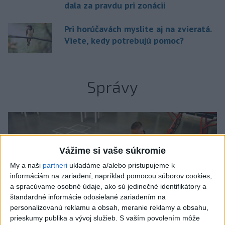
dala za pravdu pri zonácii
Pri horúčavách myslite aj na zvieratá.
Viete, kedy potrebujú pomoc?
Správy
Vážime si vaše súkromie
My a naši
partneri
ukladáme a/alebo pristupujeme k
informáciám na zariadení, napríklad pomocou súborov cookies,
a spracúvame osobné údaje, ako sú jedinečné identifikátory a
štandardné informácie odosielané zariadením na
personalizovanú reklamu a obsah, meranie reklamy a obsahu,
prieskumy publika a vývoj služieb.
S vaším povolením môže