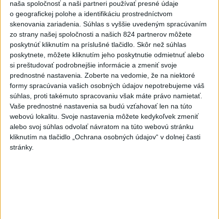
naša spoločnosť a naši partneri používať presné údaje
o geografickej polohe a identifikáciu prostredníctvom
skenovania zariadenia. Súhlas s vyššie uvedeným spracúvaním
zo strany našej spoločnosti a našich 824 partnerov môžete
VIDEO: Umelá inteligencia a robotika
poskytnúť kliknutím na príslušné tlačidlo. Skôr než súhlas
pomáhajú už aj záchranárom
poskytnete, môžete kliknutím jeho poskytnutie odmietnuť alebo
si preštudovať podrobnejšie informácie a zmeniť svoje
Robotika zahŕňa prístroj na mechanické kompresie hrudníka,
prednostné nastavenia.
Zoberte na vedomie, že na niektoré
hydraulické nosidlá, ktoré pomáhajú záchranárom
formy spracúvania vašich osobných údajov nepotrebujeme váš
odtransportovať pacienta a premiestniť ho na miesto, kam
súhlas, proti takémuto spracovaniu však máte právo namietať.
potrebujú, a ďalšie pomôcky.
Vaše prednostné nastavenia sa budú vzťahovať len na túto
dnes 12:31
webovú lokalitu. Svoje nastavenia môžete kedykoľvek zmeniť
alebo svoj súhlas odvolať návratom na túto webovú stránku
Slovensko
kliknutím na tlačidlo „Ochrana osobných údajov“ v dolnej časti
stránky.
Envirorezort: Od začiatku roka 2026
usmrtil zásahový tím 28 medveďov
dnes 11:58
Rodinný deň v Dome ľudového bývania v Šali predstaví
tradičné remeslá