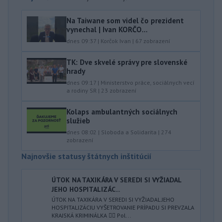
Na Taiwane som videl čo prezident
vynechal | Ivan KORČO...
dnes 09:37
|
Korčok Ivan
|
67
zobrazení
TK: Dve skvelé správy pre slovenské
hrady
dnes 09:17
|
Ministerstvo práce, sociálnych vecí
a rodiny SR
|
23
zobrazení
Kolaps ambulantných sociálnych
služieb
dnes 08:02
|
Sloboda a Solidarita
|
274
zobrazení
Najnovšie statusy štátnych inštitúcií
ÚTOK NA TAXIKÁRA V SEREDI SI VYŽIADAL
JEHO HOSPITALIZÁC...
ÚTOK NA TAXIKÁRA V SEREDI SI VYŽIADAL JEHO
HOSPITALIZÁCIU VYŠETROVANIE PRÍPADU SI PREVZALA
KRAJSKÁ KRIMINÁLKA 👮‍♂️ Pol...