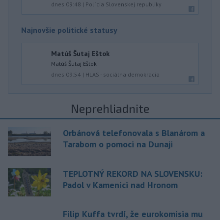
dnes 09:48
|
Polícia Slovenskej republiky
Najnovšie politické statusy
Matúš Šutaj Eštok
Matúš Šutaj Eštok
dnes 09:54
|
HLAS - sociálna demokracia
Neprehliadnite
Orbánová telefonovala s Blanárom a
Tarabom o pomoci na Dunaji
TEPLOTNÝ REKORD NA SLOVENSKU:
Padol v Kamenici nad Hronom
Filip Kuffa tvrdí, že eurokomisia mu