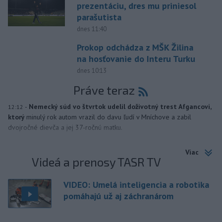
prezentáciu, dres mu priniesol
parašutista
dnes 11:40
Prokop odchádza z MŠK Žilina
na hosťovanie do Interu Turku
dnes 10:13
Práve teraz
-
Nemecký súd vo štvrtok udelil doživotný trest Afgancovi,
12:12
ktorý
minulý rok autom vrazil do davu ľudí v Mníchove a zabil
dvojročné dievča a jej 37-ročnú matku.
Viac
Videá a prenosy TASR TV
VIDEO: Umelá inteligencia a robotika
pomáhajú už aj záchranárom