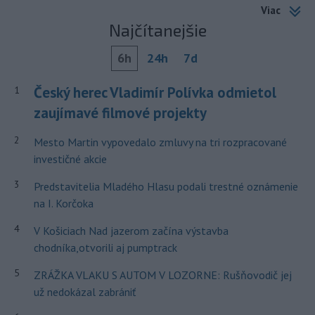
Viac
Najčítanejšie
6h
24h
7d
Český herec Vladimír Polívka odmietol
1
zaujímavé filmové projekty
2
Mesto Martin vypovedalo zmluvy na tri rozpracované
investičné akcie
3
Predstavitelia Mladého Hlasu podali trestné oznámenie
na I. Korčoka
4
V Košiciach Nad jazerom začína výstavba
chodníka,otvorili aj pumptrack
5
ZRÁŽKA VLAKU S AUTOM V LOZORNE: Rušňovodič jej
už nedokázal zabrániť