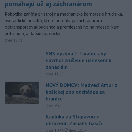
pomáhajú už aj záchranárom
Robotika zahŕňa prístroj na mechanické kompresie hrudníka,
hydraulické nosidlá, ktoré pomáhajú záchranárom
odtransportovať pacienta a premiestniť ho na miesto, kam
potrebujú, a ďalšie pomôcky.
dnes 12:31
SNS vyzýva T. Tarabu, aby
navrhol zrušenie uznesení k
zonáciám
dnes 11:16
NOVÝ DOMOV: Medveď Artur z
košickej zoo odchádza za
hranice
dnes 9:51
Kaplnka za Stupavou v
ohrození: Zasiahli hasiči
aktualizované
dnes 10:44
,
dnes 10:54