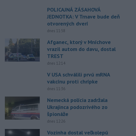
POLICAJNÁ ZÁSAHOVÁ
JEDNOTKA: V Trnave bude deň
otvorených dverí
dnes 11:58
Afganec, ktorý v Mníchove
vrazil autom do davu, dostal
TREST
dnes 12:14
V USA schválili prvú mRNA
vakcínu proti chrípke
dnes 11:36
Nemecká polícia zadržala
Ukrajinca podozrivého zo
špionáže
dnes 12:26
Vozinha dostal veľkolepú