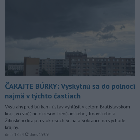
ČAKAJTE BÚRKY: Vyskytnú sa do polnoci
najmä v týchto častiach
Výstrahy pred búrkami ústav vyhlásil v celom Bratislavskom
kraji, vo väčšine okresov Trenčianskeho, Trnavského a
Žilinského kraja a v okresoch Snina a Sobrance na východe
krajiny.
aktualizované
dnes 18:54
,
dnes 19:09