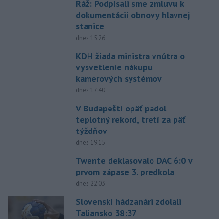
Ráž: Podpísali sme zmluvu k
dokumentácii obnovy hlavnej
stanice
dnes 15:26
KDH žiada ministra vnútra o
vysvetlenie nákupu
kamerových systémov
dnes 17:40
V Budapešti opäť padol
teplotný rekord, tretí za päť
týždňov
dnes 19:15
Twente deklasovalo DAC 6:0 v
prvom zápase 3. predkola
dnes 22:03
Slovenskí hádzanári zdolali
Taliansko 38:37