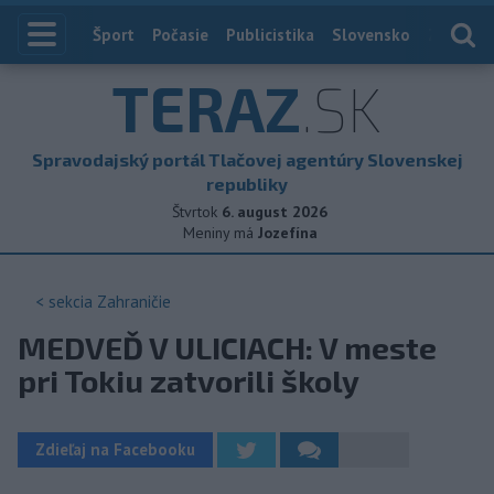
Index
Šport
Počasie
Publicistika
Slovensko
Zahranič
TERAZ
.SK
Spravodajský portál Tlačovej agentúry Slovenskej
republiky
Štvrtok
6. august 2026
Meniny má
Jozefína
< sekcia
Zahraničie
MEDVEĎ V ULICIACH: V meste
pri Tokiu zatvorili školy
Zdieľaj na Facebooku