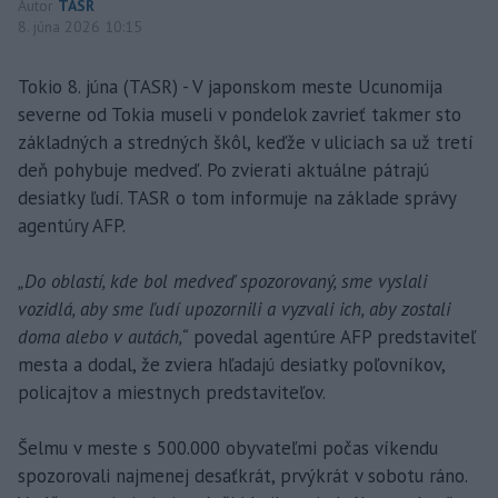
Autor
TASR
8. júna 2026 10:15
Tokio 8. júna (TASR) - V japonskom meste Ucunomija
severne od Tokia museli v pondelok zavrieť takmer sto
základných a stredných škôl, keďže v uliciach sa už tretí
deň pohybuje medveď. Po zvierati aktuálne pátrajú
desiatky ľudí. TASR o tom informuje na základe správy
agentúry AFP.
„Do oblastí, kde bol medveď spozorovaný, sme vyslali
vozidlá, aby sme ľudí upozornili a vyzvali ich, aby zostali
doma alebo v autách,“
povedal agentúre AFP predstaviteľ
mesta a dodal, že zviera hľadajú desiatky poľovníkov,
policajtov a miestnych predstaviteľov.
Šelmu v meste s 500.000 obyvateľmi počas víkendu
spozorovali najmenej desaťkrát, prvýkrát v sobotu ráno.