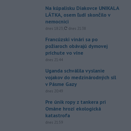
Na kúpalisku Diakovce UNIKALA
LÁTKA, osem ľudí skončilo v
nemocnici
aktualizované
dnes 18:23
,
dnes 21:38
Francúzski vinári sa po
požiaroch obávajú dymovej
príchute vo víne
dnes 21:44
Uganda schválila vyslanie
vojakov do medzinárodných síl
v Pásme Gazy
dnes 20:49
Pre únik ropy z tankera pri
Ománe hrozí ekologická
katastrofa
dnes 21:59