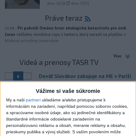
aktualizované
dnes 16:28
,
dnes 19:55
Práve teraz
-
Pri pobreží Ománu hrozí ekologická katastrofa pre únik
21:58
čoraz
väčšieho množstva ropy z tankera, ktorý narazil na plytčinu v
blízkosti prírodnej rezervácie.
Viac
Videá a prenosy TASR TV
Deväť Slovákov zabojuje na ME v Paríži
o čo najlepšie výsledky
Vážime si vaše súkromie
Viac
My a naši
partneri
ukladáme a/alebo pristupujeme k
Najčítanejšie
informáciám na zariadení, napríklad pomocou súborov cookies,
a spracúvame osobné údaje, ako sú jedinečné identifikátory a
6h
24h
7d
štandardné informácie odosielané zariadením na
personalizovanú reklamu a obsah, meranie reklamy a obsahu,
prieskumy publika a vývoj služieb.
S vaším povolením môže
ÚPLNÉ ZATMENIE SLNKA: Časť Európy
1