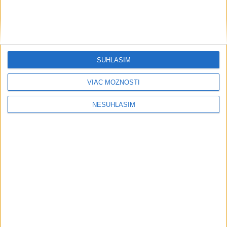
SÚHLASÍM
VIAC MOŽNOSTÍ
NESÚHLASÍM
....