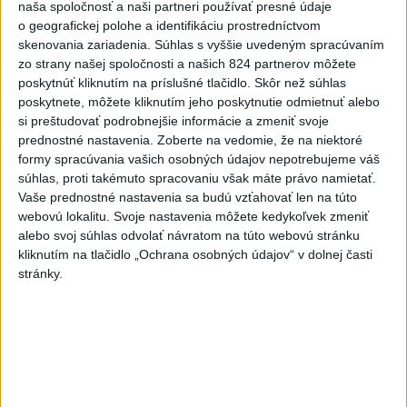
naša spoločnosť a naši partneri používať presné údaje
zahalí tma, hrozia dôsledky
o geografickej polohe a identifikáciu prostredníctvom
skenovania zariadenia. Súhlas s vyššie uvedeným spracúvaním
2
Kruhová križovatka v Poprade v smere z Hozelca bude
zo strany našej spoločnosti a našich 824 partnerov môžete
hotová budúci rok
poskytnúť kliknutím na príslušné tlačidlo. Skôr než súhlas
poskytnete, môžete kliknutím jeho poskytnutie odmietnuť alebo
3
V Košiciach Nad jazerom začína výstavba
si preštudovať podrobnejšie informácie a zmeniť svoje
chodníka,otvorili aj pumptrack
prednostné nastavenia.
Zoberte na vedomie, že na niektoré
formy spracúvania vašich osobných údajov nepotrebujeme váš
4
Na kúpalisku Diakovce UNIKALA LÁTKA, osem ľudí
súhlas, proti takémuto spracovaniu však máte právo namietať.
skončilo v nemocnici
Vaše prednostné nastavenia sa budú vzťahovať len na túto
webovú lokalitu. Svoje nastavenia môžete kedykoľvek zmeniť
5
Prešovský kraj vyzýva k využitiu bezplatného parkoviska v
alebo svoj súhlas odvolať návratom na túto webovú stránku
Tatrách
kliknutím na tlačidlo „Ochrana osobných údajov“ v dolnej časti
stránky.
6
ČAKAJTE BÚRKY: Vyskytnú sa do polnoci najmä v týchto
častiach
7
DPB: Všetky autobusy a trolejbusy majú klimatizáciu
Najnovšie správy na Teraz.sk