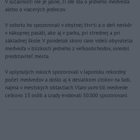
V súčasnosti nie je jasné, či ide iba o jedného medveďa
alebo o viacerých jedincov.
V sobotu ho spozorovali v obytnej štvrti a o deň neskôr
v nákupnej pasáži, ako aj v parku, pri strednej a pri
základnej škole. V pondelok skoro ráno videli obyvatelia
medveďa v blízkosti jedného z veľkoobchodov, uviedol
predstaviteľ mesta.
V uplynulých rokoch spozorovali v Japonsku rekordný
počet medveďov a došlo aj k desiatkom útokov na ľudí,
najmä v mestských oblastiach. Vlani usmrtili medvede
celkovo 13 osôb a úrady evidovali 50.000 spozorovaní.