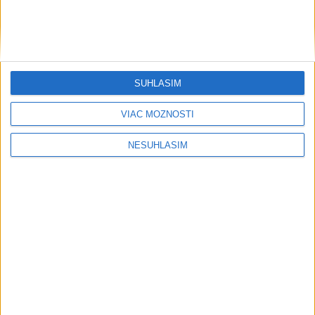
....
SÚHLASÍM
VIAC MOŽNOSTÍ
NESÚHLASÍM
....