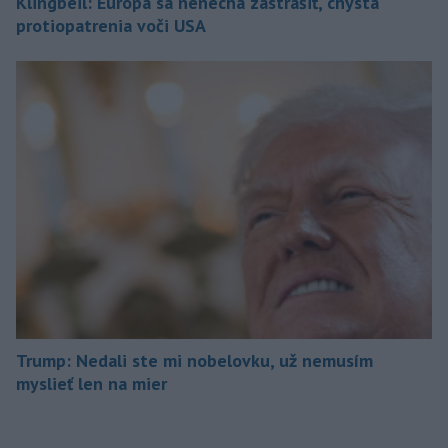
Klingbeil: Európa sa nenechá zastrašiť, chystá
protiopatrenia voči USA
Trump: Nedali ste mi nobelovku, už nemusím
myslieť len na mier