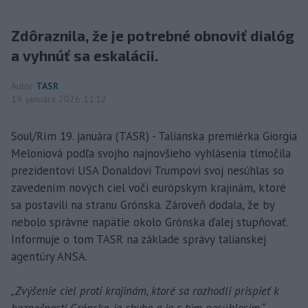
Zdôraznila, že je potrebné obnoviť dialóg
a vyhnúť sa eskalácii.
Autor
TASR
19. januára 2026 11:12
Soul/Rím 19. januára (TASR) - Talianska premiérka Giorgia
Meloniová podľa svojho najnovšieho vyhlásenia tlmočila
prezidentovi USA Donaldovi Trumpovi svoj nesúhlas so
zavedením nových ciel voči európskym krajinám, ktoré
sa postavili na stranu Grónska. Zároveň dodala, že by
nebolo správne napätie okolo Grónska ďalej stupňovať.
Informuje o tom TASR na základe správy talianskej
agentúry ANSA.
„Zvýšenie ciel proti krajinám, ktoré sa rozhodli prispieť k