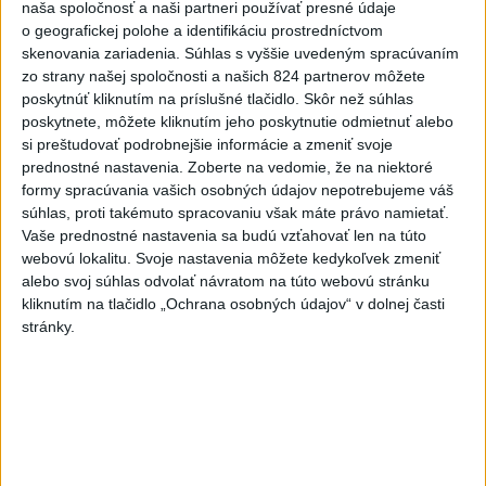
naša spoločnosť a naši partneri používať presné údaje
Slovenskí hádzanári zdolali
o geografickej polohe a identifikáciu prostredníctvom
Taliansko 38:37
skenovania zariadenia. Súhlas s vyššie uvedeným spracúvaním
aktualizované
dnes 16:28
,
dnes 19:55
zo strany našej spoločnosti a našich 824 partnerov môžete
poskytnúť kliknutím na príslušné tlačidlo. Skôr než súhlas
Práve teraz
poskytnete, môžete kliknutím jeho poskytnutie odmietnuť alebo
si preštudovať podrobnejšie informácie a zmeniť svoje
-
Pri pobreží Ománu hrozí ekologická katastrofa pre únik
21:58
prednostné nastavenia.
Zoberte na vedomie, že na niektoré
čoraz
väčšieho množstva ropy z tankera, ktorý narazil na plytčinu v
formy spracúvania vašich osobných údajov nepotrebujeme váš
blízkosti prírodnej rezervácie.
súhlas, proti takémuto spracovaniu však máte právo namietať.
Vaše prednostné nastavenia sa budú vzťahovať len na túto
Viac
webovú lokalitu. Svoje nastavenia môžete kedykoľvek zmeniť
Videá a prenosy TASR TV
alebo svoj súhlas odvolať návratom na túto webovú stránku
kliknutím na tlačidlo „Ochrana osobných údajov“ v dolnej časti
Deväť Slovákov zabojuje na ME v Paríži
stránky.
o čo najlepšie výsledky
Viac
Najčítanejšie
6h
24h
7d