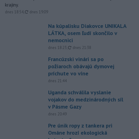
krajiny.
aktualizované
dnes 18:54
,
dnes 19:09
Na kúpalisku Diakovce UNIKALA
LÁTKA, osem ľudí skončilo v
nemocnici
aktualizované
dnes 18:23
,
dnes 21:38
Francúzski vinári sa po
požiaroch obávajú dymovej
príchute vo víne
dnes 21:44
Uganda schválila vyslanie
vojakov do medzinárodných síl
v Pásme Gazy
dnes 20:49
Pre únik ropy z tankera pri
Ománe hrozí ekologická