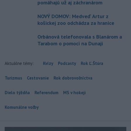
pomáhajú už aj záchranárom
NOVÝ DOMOV: Medveď Artur z
košickej zoo odchádza za hranice
Orbánová telefonovala s Blanárom a
Tarabom o pomoci na Dunaji
Aktuálne témy:
Kvízy
Podcasty
Rok Ľ.Štúra
Turizmus
Cestovanie
Rok dobrovoľníctva
Dielo týždňa
Referendum
MS v hokeji
Komunálne voľby