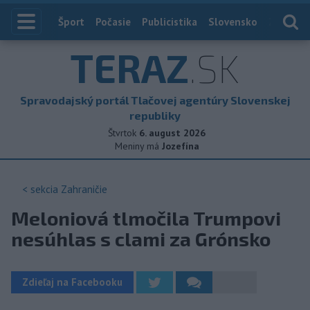
Index
Šport
Počasie
Publicistika
Slovensko
Zahranič
TERAZ
.SK
Spravodajský portál Tlačovej agentúry Slovenskej
republiky
Štvrtok
6. august 2026
Meniny má
Jozefína
< sekcia
Zahraničie
Meloniová tlmočila Trumpovi
nesúhlas s clami za Grónsko
Zdieľaj na Facebooku