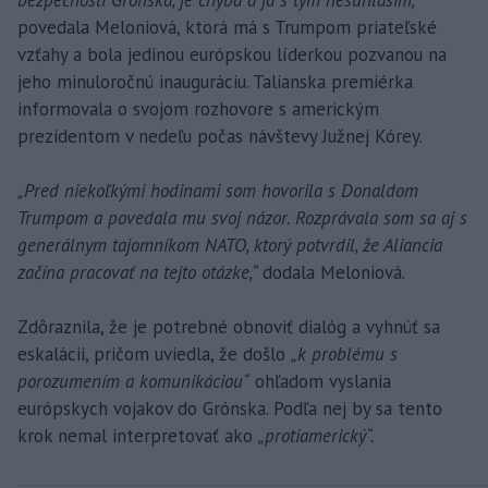
bezpečnosti Grónska, je chyba a ja s tým nesúhlasím,“
povedala Meloniová, ktorá má s Trumpom priateľské
vzťahy a bola jedinou európskou líderkou pozvanou na
jeho minuloročnú inauguráciu. Talianska premiérka
informovala o svojom rozhovore s americkým
prezidentom v nedeľu počas návštevy Južnej Kórey.
„Pred niekoľkými hodinami som hovorila s Donaldom
Trumpom a povedala mu svoj názor. Rozprávala som sa aj s
generálnym tajomníkom NATO, ktorý potvrdil, že Aliancia
začína pracovať na tejto otázke,“
dodala Meloniová.
Zdôraznila, že je potrebné obnoviť dialóg a vyhnúť sa
eskalácii, pričom uviedla, že došlo
„k problému s
porozumením a komunikáciou“
ohľadom vyslania
európskych vojakov do Grónska. Podľa nej by sa tento
krok nemal interpretovať ako
„protiamerický“.