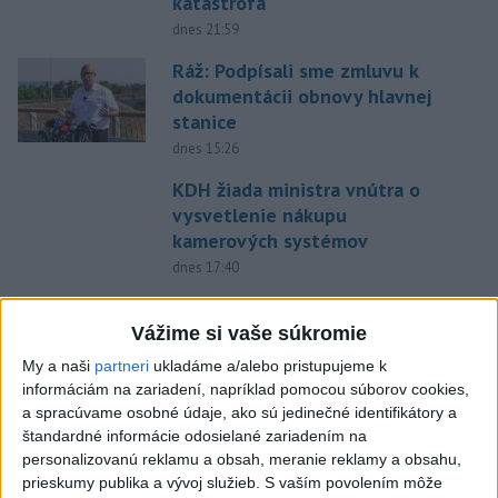
katastrofa
dnes 21:59
Ráž: Podpísali sme zmluvu k
dokumentácii obnovy hlavnej
stanice
dnes 15:26
KDH žiada ministra vnútra o
vysvetlenie nákupu
kamerových systémov
dnes 17:40
V Budapešti opäť padol
teplotný rekord, tretí za päť
Vážime si vaše súkromie
týždňov
My a naši
partneri
ukladáme a/alebo pristupujeme k
dnes 19:15
informáciám na zariadení, napríklad pomocou súborov cookies,
a spracúvame osobné údaje, ako sú jedinečné identifikátory a
Twente deklasovalo DAC 6:0 v
štandardné informácie odosielané zariadením na
prvom zápase 3. predkola
personalizovanú reklamu a obsah, meranie reklamy a obsahu,
dnes 22:03
prieskumy publika a vývoj služieb.
S vaším povolením môže