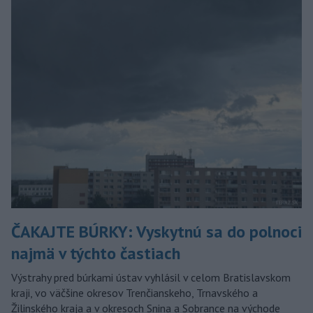
ČAKAJTE BÚRKY: Vyskytnú sa do polnoci
najmä v týchto častiach
Výstrahy pred búrkami ústav vyhlásil v celom Bratislavskom
kraji, vo väčšine okresov Trenčianskeho, Trnavského a
Žilinského kraja a v okresoch Snina a Sobrance na východe