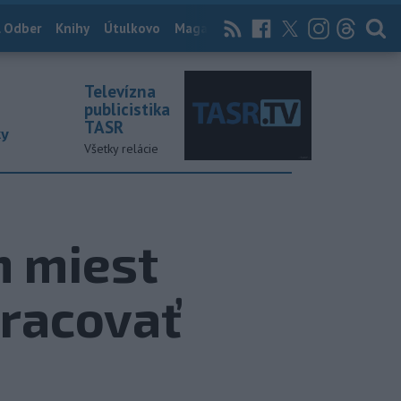
 Odber
Knihy
Útulkovo
Magazín
News Now
Archív
TASR
Televízna
publicistika
TASR
ky
Všetky relácie
h miest
pracovať