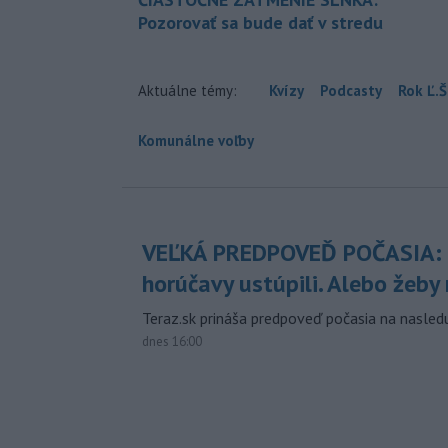
Pozorovať sa bude dať v stredu
Aktuálne témy:
Kvízy
Podcasty
Rok Ľ.Š
Komunálne voľby
VEĽKÁ PREDPOVEĎ POČASIA:
horúčavy ustúpili. Alebo žeby 
Teraz.sk prináša predpoveď počasia na nasledu
dnes 16:00