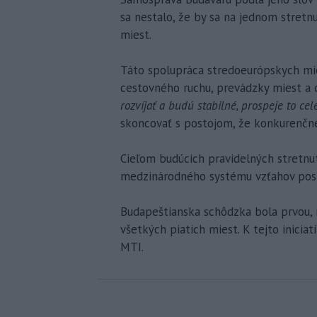
sa nestalo, že by sa na jednom stretn
miest.
Táto spolupráca stredoeurópskych mie
cestovného ruchu, prevádzky miest a
rozvíjať a budú stabilné, prospeje to ce
skoncovať s postojom, že konkurenčné
Cieľom budúcich pravidelných stretnut
medzinárodného systému vzťahov posk
Budapeštianska schôdzka bola prvou, n
všetkých piatich miest. K tejto iniciat
MTI.