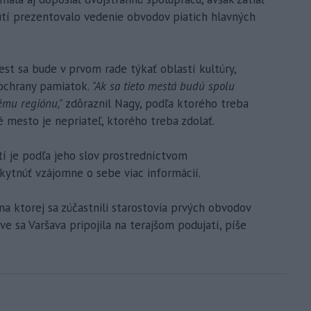
utí prezentovalo vedenie obvodov piatich hlavných
st sa bude v prvom rade týkať oblastí kultúry,
 ochrany pamiatok.
"Ak sa tieto mestá budú spolu
lému regiónu,"
zdôraznil Nagy, podľa ktorého treba
 mesto je nepriateľ, ktorého treba zdolať.
í je podľa jeho slov prostredníctvom
ytnúť vzájomne o sebe viac informácií.
a ktorej sa zúčastnili starostovia prvých obvodov
íve sa Varšava pripojila na terajšom podujatí, píše