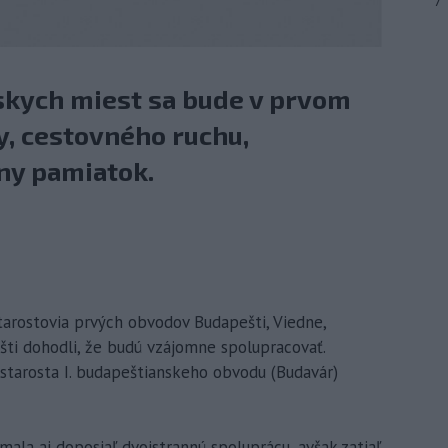
7
skych miest sa bude v prvom
ry, cestovného ruchu,
ny pamiatok.
Starostovia prvých obvodov Budapešti, Viedne,
ešti dohodli, že budú vzájomne spolupracovať.
tarosta I. budapeštianskeho obvodu (Budavár)
ala aj doposiaľ dvojstrannú spoluprácu, avšak zatiaľ