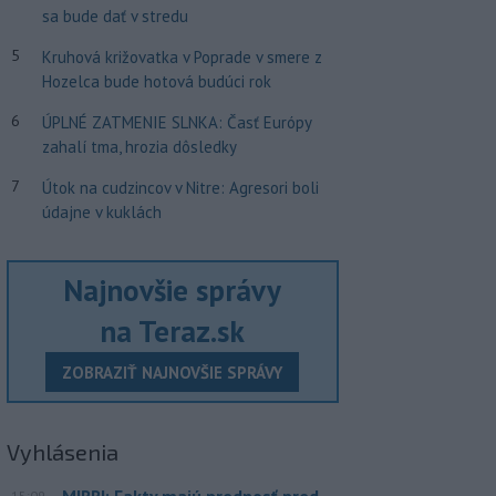
sa bude dať v stredu
5
Kruhová križovatka v Poprade v smere z
Hozelca bude hotová budúci rok
6
ÚPLNÉ ZATMENIE SLNKA: Časť Európy
zahalí tma, hrozia dôsledky
7
Útok na cudzincov v Nitre: Agresori boli
údajne v kuklách
Najnovšie správy
na Teraz.sk
ZOBRAZIŤ NAJNOVŠIE SPRÁVY
Vyhlásenia
MIRRI: Fakty majú prednosť pred
15:09