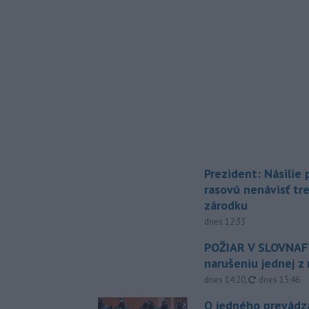
Prezident: Násilie
rasovú nenávisť tr
zárodku
dnes 12:33
POŽIAR V SLOVNAFT
narušeniu jednej z 
aktualizovan
dnes 14:20
,
dnes 15:46
O jedného prevádz