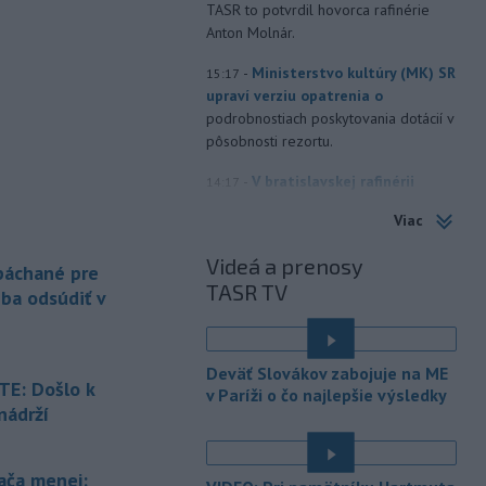
TASR to potvrdil hovorca rafinérie
Anton Molnár.
-
Ministerstvo kultúry (MK) SR
15:17
upraví verziu opatrenia o
podrobnostiach poskytovania dotácií v
pôsobnosti rezortu.
-
V bratislavskej rafinérii
14:17
Slovnaft horí uskladnený ropný
Viac
produkt.
TASR o tom informovala
rafinéria s tým, že obyvateľom nehrozí
Videá a prenosy
 páchané pre
nebezpečenstvo.
TASR TV
eba odsúdiť v
-
Jedným zo zdravotných rizík
13:50
na festivale môže byť vyššia
úroveň
hluku. Je preto dobré držať sa
Deväť Slovákov zabojuje na ME
ďalej od reproduktorov, používať
E: Došlo k
v Paríži o čo najlepšie výsledky
chrániče sluchu či dodržiavať
nádrží
prestávky.
é
-
Podporu kandidatúre
12:49
ača menej: