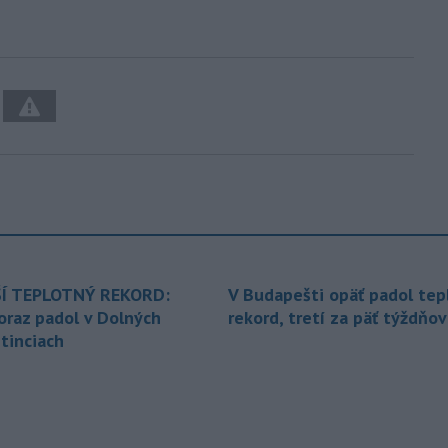
Í TEPLOTNÝ REKORD:
V Budapešti opäť padol tep
oraz padol v Dolných
rekord, tretí za päť týždňov
tinciach