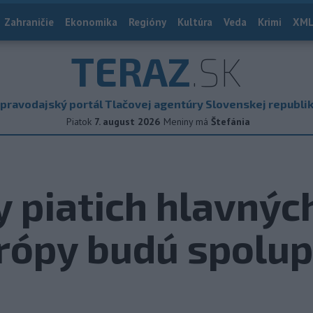
Zahraničie
Ekonomika
Regióny
Kultúra
Veda
Krimi
XML
TERAZ
.SK
pravodajský portál Tlačovej agentúry Slovenskej republi
Piatok
7. august 2026
Meniny má
Štefánia
 piatich hlavnýc
urópy budú spolu