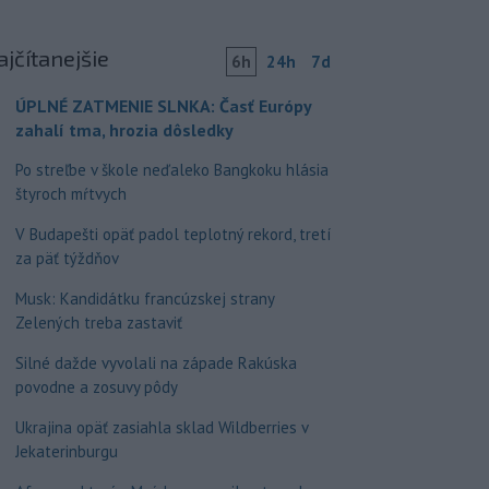
ajčítanejšie
6h
24h
7d
ÚPLNÉ ZATMENIE SLNKA: Časť Európy
zahalí tma, hrozia dôsledky
Po streľbe v škole neďaleko Bangkoku hlásia
štyroch mŕtvych
V Budapešti opäť padol teplotný rekord, tretí
za päť týždňov
Musk: Kandidátku francúzskej strany
Zelených treba zastaviť
Silné dažde vyvolali na západe Rakúska
povodne a zosuvy pôdy
Ukrajina opäť zasiahla sklad Wildberries v
Jekaterinburgu