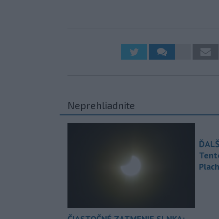
Neprehliadnite
ĎALŠ
Tent
Plach
ČIASTOČNÉ ZATMENIE SLNKA: