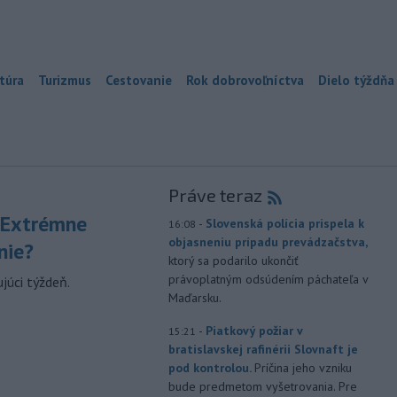
túra
Turizmus
Cestovanie
Rok dobrovoľníctva
Dielo týždňa
Práve teraz
 Extrémne
-
Slovenská polícia prispela k
16:08
objasneniu prípadu prevádzačstva,
nie?
ktorý sa podarilo ukončiť
právoplatným odsúdením páchateľa v
júci týždeň.
Maďarsku.
-
Piatkový požiar v
15:21
bratislavskej rafinérii Slovnaft je
pod kontrolou.
Príčina jeho vzniku
bude predmetom vyšetrovania. Pre