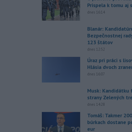
Prispela k tomu aj 
dnes 16:14
Blanár: Kandidatúr
Bezpečnostnej rad
123 štátov
dnes 12:52
Úraz pri práci s lis
Hlásia dvoch zran
dnes 16:07
Musk: Kandidátku 
strany Zelených tr
dnes 14:28
Tomáš: Takmer 200
búrkach dostane p
eur