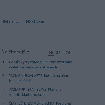
Referendum
MS v hokeji
Najčítanejšie
6h
24h
7d
Horúčavy vystriedajú búrky: Výstrahy
1
vydali vo viacerých okresoch
2
POŽIAR V SLOVNAFTE: Došlo k narušeniu
jednej z nádrží
3
POŽIAR PRI BRATISLAVE: Plamene
pohltili skládku odpadu
4
ČIASTOČNÉ ZATMENIE SLNKA: Pozorovať