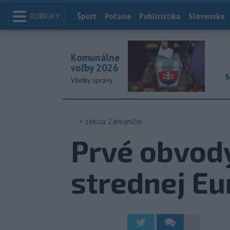
RUBRIKY
Index
Šport
Počasie
Publicistika
Slovensko
Komunálne
voľby 2026
S
Všetky správy
< sekcia
Zahraničie
Prvé obvody
strednej E