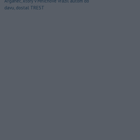
Afganec, ktorý v Mníchove vrazil autom do
davu, dostal TREST