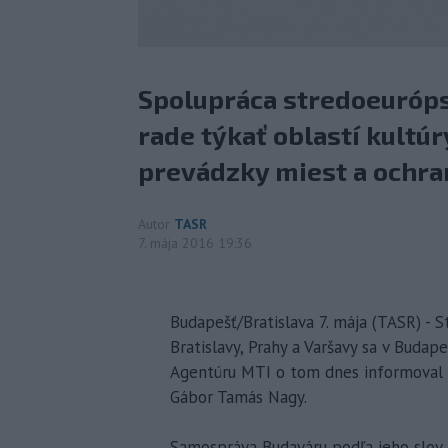
Spolupráca stredoeuróp
rade týkať oblastí kultú
prevádzky miest a ochra
Autor
TASR
7. mája 2016 19:36
Budapešť/Bratislava 7. mája (TASR) - 
Bratislavy, Prahy a Varšavy sa v Budap
Agentúru MTI o tom dnes informoval s
Gábor Tamás Nagy.
Samospráva Budaváru podľa jeho slov m