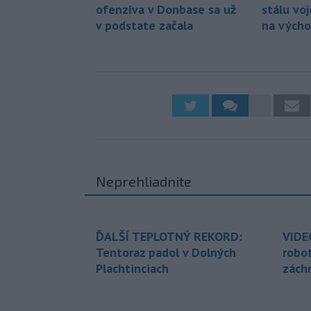
ofenzíva v Donbase sa už
stálu vo
v podstate začala
na výcho
Neprehliadnite
ĎALŠÍ TEPLOTNÝ REKORD:
VIDE
Tentoraz padol v Dolných
robo
Plachtinciach
zách