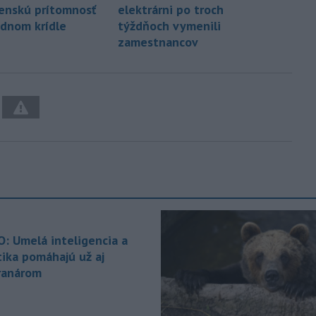
jenskú prítomnosť
elektrárni po troch
dnom krídle
týždňoch vymenili
zamestnancov
O: Umelá inteligencia a
tika pomáhajú už aj
ranárom