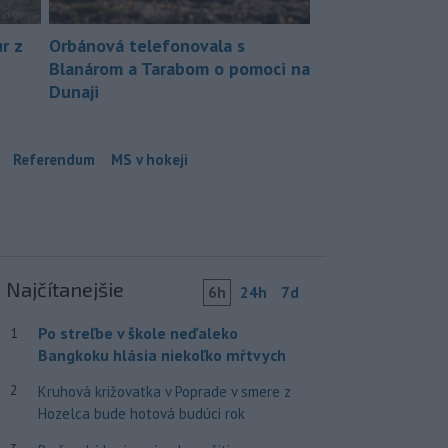
r z
Orbánová telefonovala s
Blanárom a Tarabom o pomoci na
Dunaji
Referendum
MS v hokeji
Najčítanejšie
6h
24h
7d
Po streľbe v škole neďaleko
1
Bangkoku hlásia niekoľko mŕtvych
2
Kruhová križovatka v Poprade v smere z
Hozelca bude hotová budúci rok