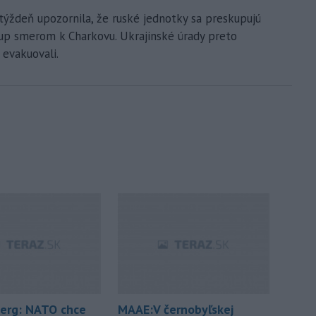
týždeň upozornila, že ruské jednotky sa preskupujú
tup smerom k Charkovu. Ukrajinské úrady preto
a evakuovali.
erg: NATO chce
MAAE:V černobyľskej