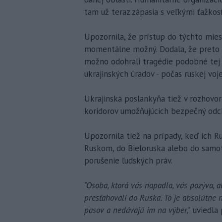
tam už teraz zápasia s veľkými ťažkos
Upozornila, že prístup do týchto mies
momentálne možný. Dodala, že preto a
možno odohrali tragédie podobné tej v
ukrajinských úradov - počas ruskej voj
Ukrajinská poslankyňa tiež v rozhovor
koridorov umožňujúcich bezpečný odcho
Upozornila tiež na prípady, keď ich R
Ruskom, do Bieloruska alebo do samot
porušenie ľudských práv.
"Osoba, ktorá vás napadla, vás pozýva, a
presťahovali do Ruska. To je absolútne n
pasov a nedávajú im na výber,"
uviedla 