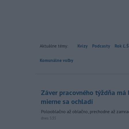
Aktuálne témy:
Kvízy
Podcasty
Rok Ľ.Š
Komunálne voľby
Záver pracovného týždňa má b
mierne sa ochladí
Polooblačno až oblačno, prechodne až zamra
dnes 5:35