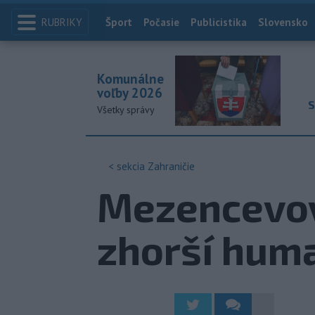
RUBRIKY
Index
Šport
Počasie
Publicistika
Slovensko
Komunálne
voľby 2026
S
Všetky správy
< sekcia
Zahraničie
Mezencevov
zhorší huma