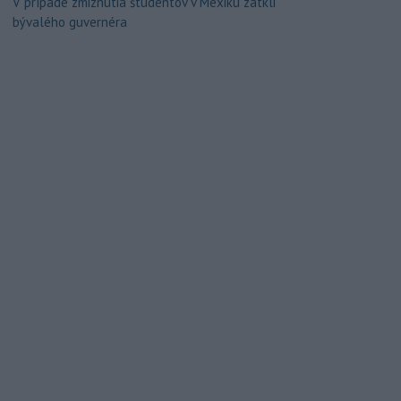
V prípade zmiznutia študentov v Mexiku zatkli
bývalého guvernéra