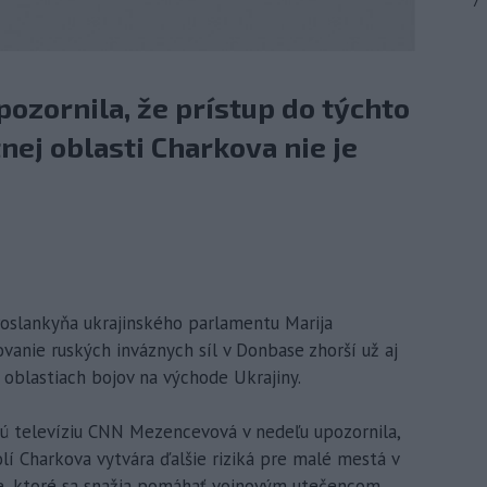
7
ozornila, že prístup do týchto
nej oblasti Charkova nie je
Poslankyňa ukrajinského parlamentu Marija
anie ruských inváznych síl v Donbase zhorší už aj
 v oblastiach bojov na východe Ukrajiny.
ú televíziu CNN Mezencevová v nedeľu upozornila,
lí Charkova vytvára ďalšie riziká pre malé mestá v
ie, ktoré sa snažia pomáhať vojnovým utečencom,