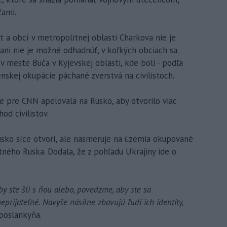
ťami.
t a obcí v metropolitnej oblasti Charkova nie je
ni nie je možné odhadnúť, v koľkých obciach sa
 meste Buča v Kyjevskej oblasti, kde boli - podľa
enskej okupácie páchané zverstvá na civilistoch.
e pre CNN apelovala na Rusko, aby otvorilo viac
d civilistov.
usko síce otvorí, ale nasmeruje na územia okupované
ného Ruska. Dodala, že z pohľadu Ukrajiny ide o
by ste šli s ňou alebo, povedzme, aby ste sa
eprijateľné. Navyše násilne zbavujú ľudí ich identity,
poslankyňa.