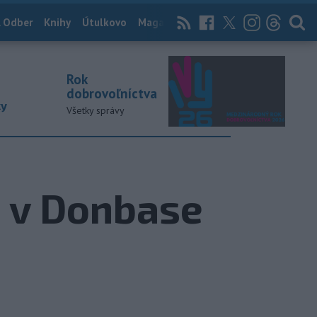
 Odber
Knihy
Útulkovo
Magazín
News Now
Archív
TASR
Rok
dobrovoľníctva
ky
Všetky správy
e v Donbase