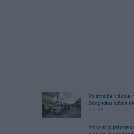
Po streľbe v škole
Bangkoku hlásia n
dnes 6:34
Maroko je priprave
na návrate neplno