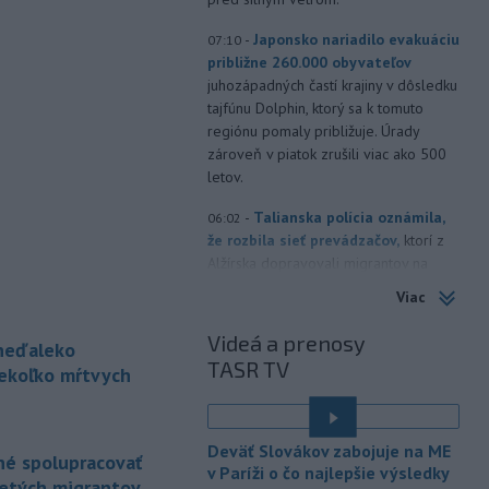
-
Japonsko nariadilo evakuáciu
07:10
približne 260.000 obyvateľov
juhozápadných častí krajiny v dôsledku
tajfúnu Dolphin, ktorý sa k tomuto
regiónu pomaly približuje. Úrady
zároveň v piatok zrušili viac ako 500
letov.
-
Talianska polícia oznámila,
06:02
že rozbila sieť prevádzačov,
ktorí z
Alžírska dopravovali migrantov na
ostrov Sardínia. Pri raziách zatkla
Viac
osem ľudí, informuje TASR podľa
správy agentúry AFP.
Videá a prenosy
 neďaleko
TASR TV
-
Pri pobreží Ománu hrozí
iekoľko mŕtvych
21:58
ekologická katastrofa pre únik
čoraz
väčšieho množstva ropy z
tankera, ktorý narazil na plytčinu v
Deväť Slovákov zabojuje na ME
né spolupracovať
blízkosti prírodnej rezervácie.
v Paríži o čo najlepšie výsledky
letých migrantov