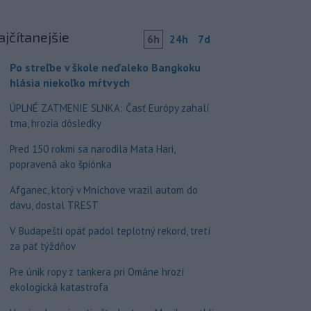
ajčítanejšie
6h
24h
7d
Po streľbe v škole neďaleko Bangkoku
hlásia niekoľko mŕtvych
ÚPLNÉ ZATMENIE SLNKA: Časť Európy zahalí
tma, hrozia dôsledky
Pred 150 rokmi sa narodila Mata Hari,
popravená ako špiónka
Afganec, ktorý v Mníchove vrazil autom do
davu, dostal TREST
V Budapešti opäť padol teplotný rekord, tretí
za päť týždňov
Pre únik ropy z tankera pri Ománe hrozí
ekologická katastrofa