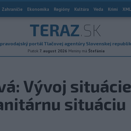
Zahraničie
Ekonomika
Regióny
Kultúra
Veda
Krimi
XML
TERAZ
.SK
pravodajský portál Tlačovej agentúry Slovenskej republi
Piatok
7. august 2026
Meniny má
Štefánia
á: Vývoj situáci
nitárnu situáciu