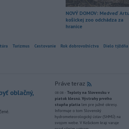
NOVÝ DOMOV: Medveď Artu
košickej zoo odchádza za
hranice
túra
Turizmus
Cestovanie
Rok dobrovoľníctva
Dielo týždňa
Práve teraz
yť oblačný,
-
Teploty na Slovensku v
08:08
piatok klesnú. Výstrahy prvého
stupňa platia
len pre južné okresy.
Informuje o tom Slovenský
čené.
hydrometeorologický ústav (SHMÚ) na
svojom webe. V Košickom kraji varuje
pred silným vetrom.