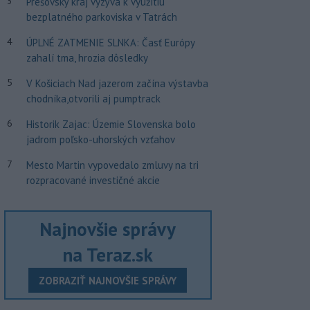
3
Prešovský kraj vyzýva k využitiu
bezplatného parkoviska v Tatrách
4
ÚPLNÉ ZATMENIE SLNKA: Časť Európy
zahalí tma, hrozia dôsledky
5
V Košiciach Nad jazerom začína výstavba
chodníka,otvorili aj pumptrack
6
Historik Zajac: Územie Slovenska bolo
jadrom poľsko-uhorských vzťahov
7
Mesto Martin vypovedalo zmluvy na tri
rozpracované investičné akcie
Najnovšie správy
na Teraz.sk
ZOBRAZIŤ NAJNOVŠIE SPRÁVY