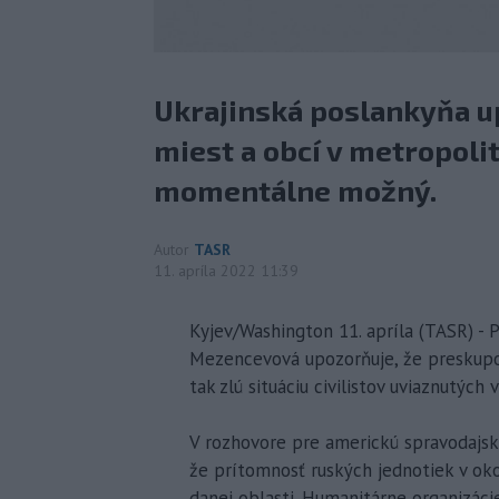
Ukrajinská poslankyňa up
miest a obcí v metropolit
momentálne možný.
Autor
TASR
11. apríla 2022 11:39
Kyjev/Washington 11. apríla (TASR) - 
Mezencevová upozorňuje, že preskupov
tak zlú situáciu civilistov uviaznutých
V rozhovore pre americkú spravodajsk
že prítomnosť ruských jednotiek v oko
danej oblasti. Humanitárne organizác