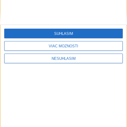
SÚHLASÍM
VIAC MOŽNOSTÍ
NESÚHLASÍM
....