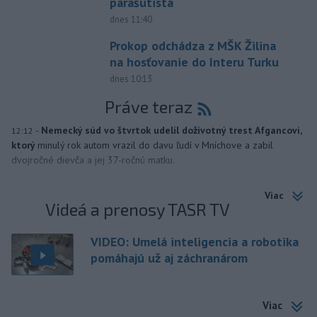
parašutista
dnes 11:40
Prokop odchádza z MŠK Žilina
na hosťovanie do Interu Turku
dnes 10:13
Práve teraz
-
Nemecký súd vo štvrtok udelil doživotný trest Afgancovi,
12:12
ktorý
minulý rok autom vrazil do davu ľudí v Mníchove a zabil
dvojročné dievča a jej 37-ročnú matku.
Viac
Videá a prenosy TASR TV
VIDEO: Umelá inteligencia a robotika
pomáhajú už aj záchranárom
Viac