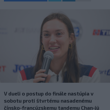
V dueli o postup do finále nastúpia v
sobotu proti štvrtému nasadenému
čínsko-francúzskemu tandemu Chan-jü