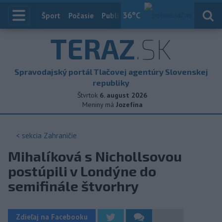
36
°C
Index
Šport
Počasie
Publicistika
Slovensko
Zahranič
TERAZ
.SK
Spravodajský portál Tlačovej agentúry Slovenskej
republiky
Štvrtok
6. august 2026
Meniny má
Jozefína
< sekcia
Zahraničie
Mihalíková s Nichollsovou
postúpili v Londýne do
semifinále štvorhry
Zdieľaj na Facebooku