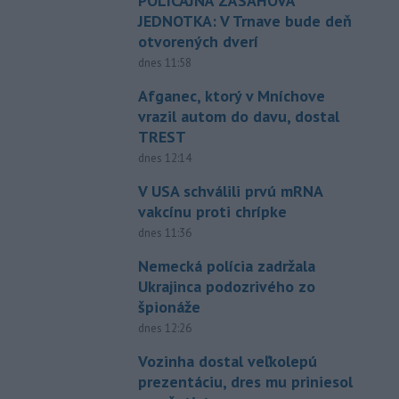
POLICAJNÁ ZÁSAHOVÁ
JEDNOTKA: V Trnave bude deň
otvorených dverí
dnes 11:58
Afganec, ktorý v Mníchove
vrazil autom do davu, dostal
TREST
dnes 12:14
V USA schválili prvú mRNA
vakcínu proti chrípke
dnes 11:36
Nemecká polícia zadržala
Ukrajinca podozrivého zo
špionáže
dnes 12:26
Vozinha dostal veľkolepú
prezentáciu, dres mu priniesol