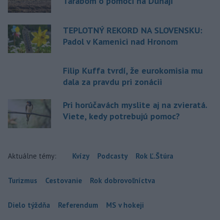
Tarabom o pomoci na Dunaji
TEPLOTNÝ REKORD NA SLOVENSKU:
Padol v Kamenici nad Hronom
Filip Kuffa tvrdí, že eurokomisia mu
dala za pravdu pri zonácii
Pri horúčavách myslite aj na zvieratá.
Viete, kedy potrebujú pomoc?
Aktuálne témy:
Kvízy
Podcasty
Rok Ľ.Štúra
Turizmus
Cestovanie
Rok dobrovoľníctva
Dielo týždňa
Referendum
MS v hokeji