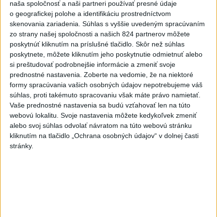
naša spoločnosť a naši partneri používať presné údaje
o geografickej polohe a identifikáciu prostredníctvom
7
Orbánová telefonovala s Blanárom a Tarabom o pomoci
skenovania zariadenia. Súhlas s vyššie uvedeným spracúvaním
na Dunaji
zo strany našej spoločnosti a našich 824 partnerov môžete
poskytnúť kliknutím na príslušné tlačidlo. Skôr než súhlas
poskytnete, môžete kliknutím jeho poskytnutie odmietnuť alebo
Najnovšie správy na Teraz.sk
si preštudovať podrobnejšie informácie a zmeniť svoje
Vyhlásenia
prednostné nastavenia.
Zoberte na vedomie, že na niektoré
formy spracúvania vašich osobných údajov nepotrebujeme váš
Priame prenosy z Národnej rady SR
súhlas, proti takémuto spracovaniu však máte právo namietať.
Vaše prednostné nastavenia sa budú vzťahovať len na túto
webovú lokalitu. Svoje nastavenia môžete kedykoľvek zmeniť
alebo svoj súhlas odvolať návratom na túto webovú stránku
kliknutím na tlačidlo „Ochrana osobných údajov“ v dolnej časti
Politika na sociálnych sieťach
stránky.
Zobraziť viac
Info
Najnovšie videá
Najsledovanejšie videá