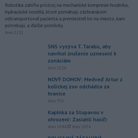
Robotika zahŕňa prístroj na mechanické kompresie hrudníka,
hydraulické nosidlá, ktoré pomáhajú záchranárom
odtransportovať pacienta a premiestniť ho na miesto, kam
potrebujú, a ďalšie pomôcky.
dnes 12:31
SNS vyzýva T. Tarabu, aby
navrhol zrušenie uznesení k
zonáciám
dnes 11:16
NOVÝ DOMOV: Medveď Artur z
košickej zoo odchádza za
hranice
dnes 9:51
Kaplnka za Stupavou v
ohrození: Zasiahli hasiči
aktualizované
dnes 10:44
,
dnes 10:54