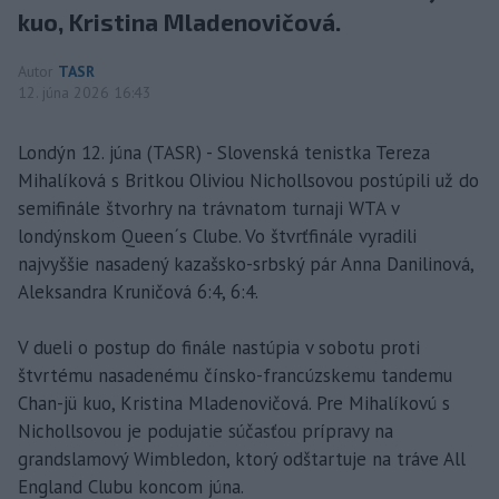
kuo, Kristina Mladenovičová.
Autor
TASR
12. júna 2026 16:43
Londýn 12. júna (TASR) - Slovenská tenistka Tereza
Mihalíková s Britkou Oliviou Nichollsovou postúpili už do
semifinále štvorhry na trávnatom turnaji WTA v
londýnskom Queen´s Clube. Vo štvrťfinále vyradili
najvyššie nasadený kazašsko-srbský pár Anna Danilinová,
Aleksandra Kruničová 6:4, 6:4.
V dueli o postup do finále nastúpia v sobotu proti
štvrtému nasadenému čínsko-francúzskemu tandemu
Chan-jü kuo, Kristina Mladenovičová. Pre Mihalíkovú s
Nichollsovou je podujatie súčasťou prípravy na
grandslamový Wimbledon, ktorý odštartuje na tráve All
England Clubu koncom júna.