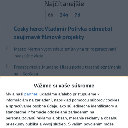
Najčítanejšie
6h
24h
7d
Český herec Vladimír Polívka odmietol
1
zaujímavé filmové projekty
2
Mesto Martin vypovedalo zmluvy na tri rozpracované
investičné akcie
3
Predstavitelia Mladého Hlasu podali trestné oznámenie
na I. Korčoka
4
V Košiciach Nad jazerom začína výstavba
Vážime si vaše súkromie
chodníka,otvorili aj pumptrack
My a naši
partneri
ukladáme a/alebo pristupujeme k
informáciám na zariadení, napríklad pomocou súborov cookies,
5
ZRÁŽKA VLAKU S AUTOM V LOZORNE: Rušňovodič jej
a spracúvame osobné údaje, ako sú jedinečné identifikátory a
už nedokázal zabrániť
štandardné informácie odosielané zariadením na
personalizovanú reklamu a obsah, meranie reklamy a obsahu,
6
Kruhová križovatka v Poprade v smere z Hozelca bude
prieskumy publika a vývoj služieb.
S vaším povolením môže
hotová budúci rok