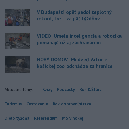
V Budapešti opäť padol teplotný
rekord, tretí za päť týždňov
VIDEO: Umelá inteligencia a robotika
pomáhajú už aj záchranárom
NOVÝ DOMOV: Medveď Artur z
košickej zoo odchádza za hranice
Aktuálne témy:
Kvízy
Podcasty
Rok Ľ.Štúra
Turizmus
Cestovanie
Rok dobrovoľníctva
Dielo týždňa
Referendum
MS v hokeji