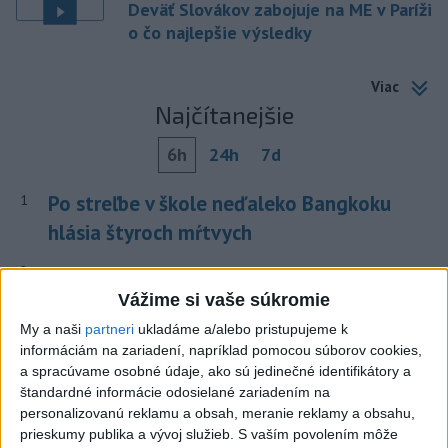
Deväť Slovákov zabojuje na ME v Paríži
o čo najlepšie výsledky
Viac
Najčítanejšie
6h
24h
7d
Po streľbe v škole neďaleko Bangkoku
1
hlásia štyroch mŕtvych
2
Kruhová križovatka v Poprade v smere z Hozelca bude
hotová budúci rok
Vážime si vaše súkromie
My a naši
partneri
ukladáme a/alebo pristupujeme k
3
ÚPLNÉ ZATMENIE SLNKA: Časť Európy zahalí tma,
informáciám na zariadení, napríklad pomocou súborov cookies,
hrozia dôsledky
a spracúvame osobné údaje, ako sú jedinečné identifikátory a
štandardné informácie odosielané zariadením na
4
Prešovský kraj vyzýva k využitiu bezplatného parkoviska v
personalizovanú reklamu a obsah, meranie reklamy a obsahu,
Tatrách
prieskumy publika a vývoj služieb.
S vaším povolením môže