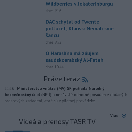
Wildberries v Jekaterinburgu
dnes 9:16
DAC schytal od Twente
poltucet, Klauss: Nemali sme
šancu
dnes 9:52
O Haraslína má záujem
saudskoarabský Al-Fateh
dnes 10:44
Práve teraz
-
Ministerstvo vnútra (MV) SR požiada Národný
11:18
bezpečnostný
úrad (NBÚ) o nezávislé odborné posúdenie dodaných
radarových zariadení, ktoré sú v pilotnej prevádzke.
Viac
Videá a prenosy TASR TV