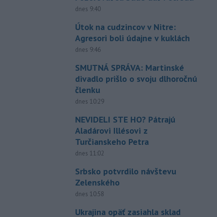
dnes 9:40
Útok na cudzincov v Nitre:
Agresori boli údajne v kuklách
dnes 9:46
SMUTNÁ SPRÁVA: Martinské
divadlo prišlo o svoju dlhoročnú
členku
dnes 10:29
NEVIDELI STE HO? Pátrajú
Aladárovi Illésovi z
Turčianskeho Petra
dnes 11:02
Srbsko potvrdilo návštevu
Zelenského
dnes 10:58
Ukrajina opäť zasiahla sklad