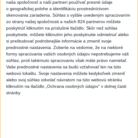
naša spoločnosť a naši partneri používať presné údaje
5
V Košiciach Nad jazerom začína výstavba
o geografickej polohe a identifikáciu prostredníctvom
chodníka,otvorili aj pumptrack
skenovania zariadenia. Súhlas s vyššie uvedeným spracúvaním
zo strany našej spoločnosti a našich 824 partnerov môžete
6
Mesto Martin vypovedalo zmluvy na tri rozpracované
poskytnúť kliknutím na príslušné tlačidlo. Skôr než súhlas
investičné akcie
poskytnete, môžete kliknutím jeho poskytnutie odmietnuť alebo
si preštudovať podrobnejšie informácie a zmeniť svoje
7
Historik Zajac: Územie Slovenska bolo jadrom poľsko-
prednostné nastavenia.
Zoberte na vedomie, že na niektoré
uhorských vzťahov
formy spracúvania vašich osobných údajov nepotrebujeme váš
súhlas, proti takémuto spracovaniu však máte právo namietať.
Vaše prednostné nastavenia sa budú vzťahovať len na túto
Najnovšie správy na Teraz.sk
webovú lokalitu. Svoje nastavenia môžete kedykoľvek zmeniť
Vyhlásenia
alebo svoj súhlas odvolať návratom na túto webovú stránku
kliknutím na tlačidlo „Ochrana osobných údajov“ v dolnej časti
Priame prenosy z Národnej rady SR
stránky.
Politika na sociálnych sieťach