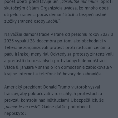
počet obetí predstavuje len
„absolútne minimum“
oproti
skutočným číslam. Organizácia uvádza, že mnoho obetí
utrpelo zranenia počas demonštrácií a bezpečnostné
zložky zranené osoby
„dobili“
.
Najväčšie demonštrácie v Iráne od prelomu rokov 2022 a
2023 vypukli 28. decembra po tom, ako obchodníci v
Teheráne zorganizovali protest proti rastúcim cenám a
pádu iránskej meny rial. Odvtedy sa protesty zintenzívnili
a prerástli do rozsiahlych protivládnych demonštrácií.
Vláda 8. januára v snahe o ich obmedzenie zablokovala v
krajine internet a telefonické hovory do zahraničia.
Americký prezident Donald Trump v utorok vyzval
Iráncov, aby pokračovali v rozsiahlych protestoch a
prevzali kontrolu nad inštitúciami. Ubezpečil ich, že
„pomoc je na ceste“
, žiadne ďalšie podrobnosti
neposkytol.