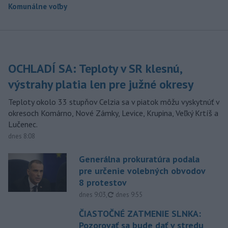
Komunálne voľby
OCHLADÍ SA: Teploty v SR klesnú,
výstrahy platia len pre južné okresy
Teploty okolo 33 stupňov Celzia sa v piatok môžu vyskytnúť v
okresoch Komárno, Nové Zámky, Levice, Krupina, Veľký Krtíš a
Lučenec.
dnes 8:08
Generálna prokuratúra podala
pre určenie volebných obvodov
8 protestov
aktualizované
dnes 9:03
,
dnes 9:55
ČIASTOČNÉ ZATMENIE SLNKA:
Pozorovať sa bude dať v stredu