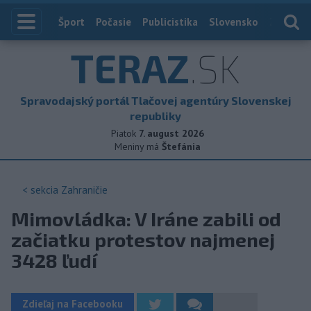
Index
Šport
Počasie
Publicistika
Slovensko
Zahranič
TERAZ
.SK
Spravodajský portál Tlačovej agentúry Slovenskej
republiky
Piatok
7. august 2026
Meniny má
Štefánia
< sekcia
Zahraničie
Mimovládka: V Iráne zabili od
začiatku protestov najmenej
3428 ľudí
Zdieľaj na Facebooku