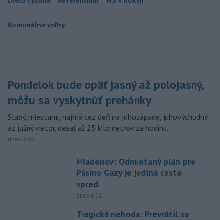
Dielo týždňa
Referendum
MS v hokeji
Komunálne voľby
Pondelok bude opäť jasný až polojasný,
môžu sa vyskytnúť prehánky
Slabý, miestami, najmä cez deň na juhozápade, juhovýchodný
až južný vietor, desať až 25 kilometrov za hodinu.
dnes 5:30
Mladenov: Odmietaný plán pre
Pásmo Gazy je jediná cesta
vpred
dnes 6:10
Tragická nehoda: Prevrátil sa