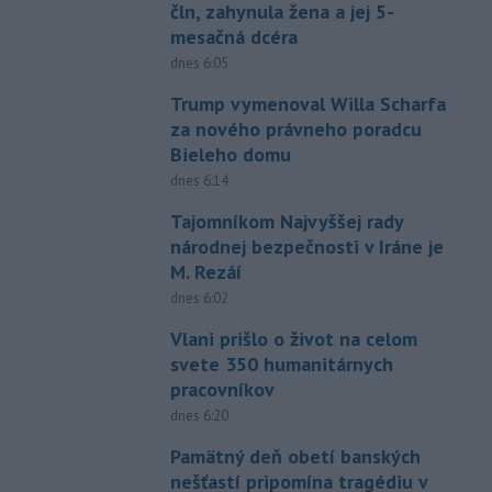
čln, zahynula žena a jej 5-
mesačná dcéra
dnes 6:05
Trump vymenoval Willa Scharfa
za nového právneho poradcu
Bieleho domu
dnes 6:14
Tajomníkom Najvyššej rady
národnej bezpečnosti v Iráne je
M. Rezáí
dnes 6:02
Vlani prišlo o život na celom
svete 350 humanitárnych
pracovníkov
dnes 6:20
Pamätný deň obetí banských
nešťastí pripomína tragédiu v