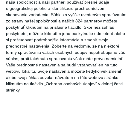
Handlovej
naša spoločnosť a naši partneri používať presné údaje
o geografickej polohe a identifikáciu prostredníctvom
dnes 5:15
skenovania zariadenia. Súhlas s vyššie uvedeným spracúvaním
zo strany našej spoločnosti a našich 824 partnerov môžete
ÚTOK MEDVEĎA: V Turanoch pri zjazde z D1 našli
poskytnúť kliknutím na príslušné tlačidlo. Skôr než súhlas
zraneného muža
poskytnete, môžete kliknutím jeho poskytnutie odmietnuť alebo
si preštudovať podrobnejšie informácie a zmeniť svoje
Polícia upozorňuje seniorov na nekalé praktiky podvodníkov
prednostné nastavenia.
Zoberte na vedomie, že na niektoré
formy spracúvania vašich osobných údajov nepotrebujeme váš
súhlas, proti takémuto spracovaniu však máte právo namietať.
Erik Tomáš: Ak si I. Korčok založí živnosť, nebude to správne
Vaše prednostné nastavenia sa budú vzťahovať len na túto
webovú lokalitu. Svoje nastavenia môžete kedykoľvek zmeniť
alebo svoj súhlas odvolať návratom na túto webovú stránku
Zahraničie
kliknutím na tlačidlo „Ochrana osobných údajov“ v dolnej časti
stránky.
Vlani prišlo o život na celom svete
350 humanitárnych pracovníkov
dnes 6:20
Trump vymenoval Willa Scharfa za nového právneho
poradcu Bieleho domu