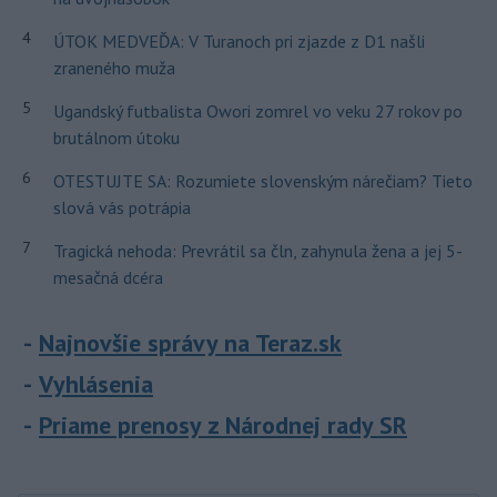
4
ÚTOK MEDVEĎA: V Turanoch pri zjazde z D1 našli
zraneného muža
5
Ugandský futbalista Owori zomrel vo veku 27 rokov po
brutálnom útoku
6
OTESTUJTE SA: Rozumiete slovenským nárečiam? Tieto
slová vás potrápia
7
Tragická nehoda: Prevrátil sa čln, zahynula žena a jej 5-
mesačná dcéra
Najnovšie správy na Teraz.sk
Vyhlásenia
Priame prenosy z Národnej rady SR