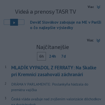
Viac
Videá a prenosy TASR TV
Deväť Slovákov zabojuje na ME v Paríži
o čo najlepšie výsledky
Viac
Najčítanejšie
6h
24h
7d
MLADÍK VYPADOL Z FERRATY: Na Skalke
1
pri Kremnici zasahovali záchranári
2
DRÁMA V PARLAMENTE: Poslankyňa hádzala do
premiéra vajíčka
3
Česká vláda uvažuje nad zvýšením valorizácie dôchodkov
na dvojnásobok