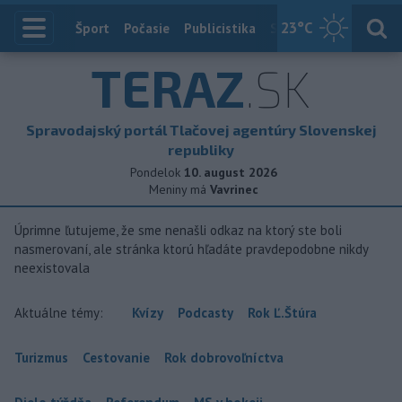
23
°C
Index
Šport
Počasie
Publicistika
Slovensko
Zahranič
TERAZ
.SK
Spravodajský portál Tlačovej agentúry Slovenskej
republiky
Pondelok
10. august 2026
Meniny má
Vavrinec
Úprimne ľutujeme, že sme nenašli odkaz na ktorý ste boli
nasmerovaní, ale stránka ktorú hľadáte pravdepodobne nikdy
neexistovala
Aktuálne témy:
Kvízy
Podcasty
Rok Ľ.Štúra
Turizmus
Cestovanie
Rok dobrovoľníctva