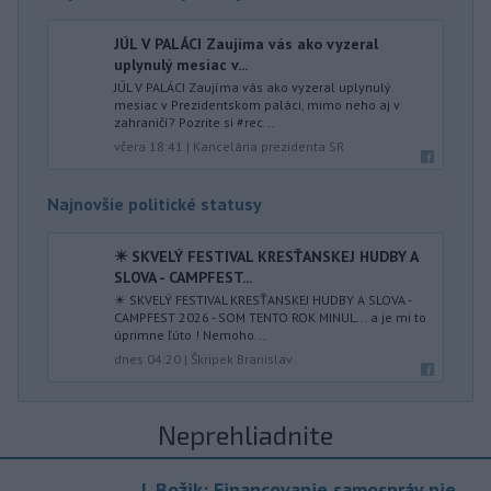
JÚL V PALÁCI Zaujíma vás ako vyzeral
uplynulý mesiac v...
JÚL V PALÁCI Zaujíma vás ako vyzeral uplynulý
mesiac v Prezidentskom paláci, mimo neho aj v
zahraničí? Pozrite si #rec...
včera 18:41
|
Kancelária prezidenta SR
Najnovšie politické statusy
✴️ SKVELÝ FESTIVAL KRESŤANSKEJ HUDBY A
SLOVA - CAMPFEST...
✴️ SKVELÝ FESTIVAL KRESŤANSKEJ HUDBY A SLOVA -
CAMPFEST 2026 - SOM TENTO ROK MINUL... a je mi to
úprimne ľúto ! Nemoho...
dnes 04:20
|
Škripek Branislav
Neprehliadnite
J. Božik: Financovanie samospráv nie