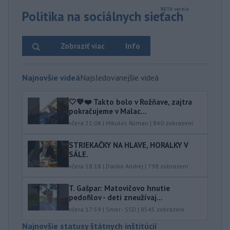
Politika na sociálnych sieťach
Zobraziť viac
Info
Najnovšie videá
Najsledovanejšie videá
🤍💙❤️ Takto bolo v Rožňave, zajtra
pokračujeme v Malac...
včera 21:04
|
Mikulec Roman
|
840
zobrazení
STRIEKAČKY NA HLAVE, HORALKY V
SÁLE.
včera 18:18
|
Danko Andrej
|
798
zobrazení
T. Gašpar: Matovičovo hnutie
pedofilov - deti zneužívaj...
včera 17:59
|
Smer - SSD
|
8545
zobrazení
Najnovšie statusy štátnych inštitúcií