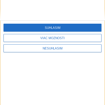
SÚHLASÍM
VIAC MOŽNOSTÍ
....
NESÚHLASÍM