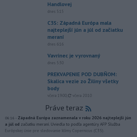
Handlovej
dnes 5:15
C3S: Západná Európa mala
najteplejší jún a júl od začiatku
meraní
dnes 6:16
Vavrinec je vyrovnaný
dnes 5:30
PREKVAPENIE POD DUBŇOM:
Skalica vezie zo Žiliny všetky
body
aktualizované
včera 19:00
,
včera 20:10
Práve teraz
-
Západná Európa zaznamenala v roku 2026 najteplejší jún
06:16
a júl od
začiatku meraní. Uviedla to podľa agentúry AFP Služba
Európskej únie pre sledovanie klímy Copernicus (C3S).