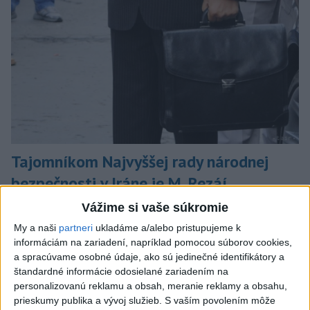
Tajomníkom Najvyššej rady národnej
bezpečnosti v Iráne je M. Rezáí
Vo funkcii nahradil Mohammada Bágera Zólgadra.
Vážime si vaše súkromie
dnes 6:02
My a naši
partneri
ukladáme a/alebo pristupujeme k
informáciám na zariadení, napríklad pomocou súborov cookies,
Slovensko
a spracúvame osobné údaje, ako sú jedinečné identifikátory a
štandardné informácie odosielané zariadením na
Pamätný deň obetí banských
personalizovanú reklamu a obsah, meranie reklamy a obsahu,
nešťastí pripomína tragédiu v
prieskumy publika a vývoj služieb.
S vaším povolením môže