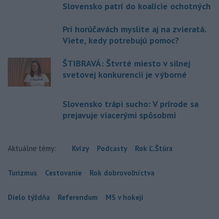
Slovensko patrí do koalície ochotných
Pri horúčavách myslite aj na zvieratá.
Viete, kedy potrebujú pomoc?
ŠTIBRAVÁ: Štvrté miesto v silnej
svetovej konkurencii je výborné
Slovensko trápi sucho: V prírode sa
prejavuje viacerými spôsobmi
Aktuálne témy:
Kvízy
Podcasty
Rok Ľ.Štúra
Turizmus
Cestovanie
Rok dobrovoľníctva
Dielo týždňa
Referendum
MS v hokeji