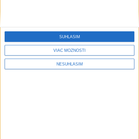
....
SÚHLASÍM
VIAC MOŽNOSTÍ
NESÚHLASÍM
....