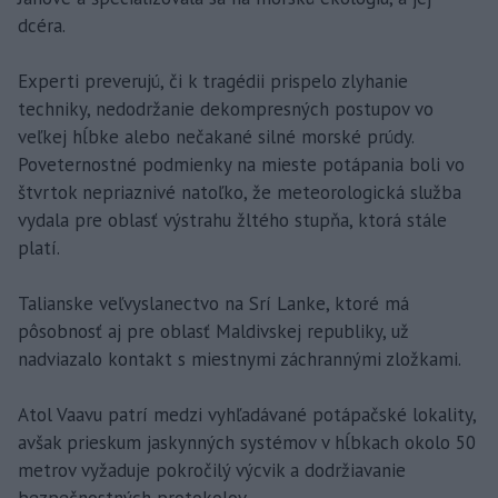
dcéra.
Experti preverujú, či k tragédii prispelo zlyhanie
techniky, nedodržanie dekompresných postupov vo
veľkej hĺbke alebo nečakané silné morské prúdy.
Poveternostné podmienky na mieste potápania boli vo
štvrtok nepriaznivé natoľko, že meteorologická služba
vydala pre oblasť výstrahu žltého stupňa, ktorá stále
platí.
Talianske veľvyslanectvo na Srí Lanke, ktoré má
pôsobnosť aj pre oblasť Maldivskej republiky, už
nadviazalo kontakt s miestnymi záchrannými zložkami.
Atol Vaavu patrí medzi vyhľadávané potápačské lokality,
avšak prieskum jaskynných systémov v hĺbkach okolo 50
metrov vyžaduje pokročilý výcvik a dodržiavanie