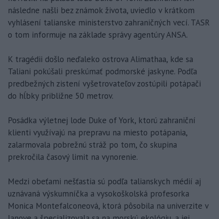
následne našli bez známok života, uviedlo v krátkom
vyhlásení talianske ministerstvo zahraničných vecí. TASR
o tom informuje na základe správy agentúry ANSA.
K tragédii došlo neďaleko ostrova Alimathaa, kde sa
Taliani pokúšali preskúmať podmorské jaskyne. Podľa
predbežných zistení vyšetrovateľov zostúpili potápači
do hĺbky približne 50 metrov.
Posádka výletnej lode Duke of York, ktorú zahraniční
klienti využívajú na prepravu na miesto potápania,
zalarmovala pobrežnú stráž po tom, čo skupina
prekročila časový limit na vynorenie.
Medzi obeťami nešťastia sú podľa talianskych médií aj
uznávaná výskumníčka a vysokoškolská profesorka
Monica Montefalconeová, ktorá pôsobila na univerzite v
Janove a špecializovala sa na morskú ekológiu, a jej