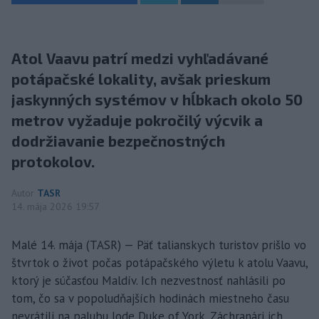
Atol Vaavu patrí medzi vyhľadávané
potápačské lokality, avšak prieskum
jaskynných systémov v hĺbkach okolo 50
metrov vyžaduje pokročilý výcvik a
dodržiavanie bezpečnostných
protokolov.
Autor
TASR
14. mája 2026 19:57
Malé 14. mája (TASR) — Päť talianskych turistov prišlo vo
štvrtok o život počas potápačského výletu k atolu Vaavu,
ktorý je súčasťou Maldív. Ich nezvestnosť nahlásili po
tom, čo sa v popoludňajších hodinách miestneho času
nevrátili na palubu lode Duke of York. Záchranári ich