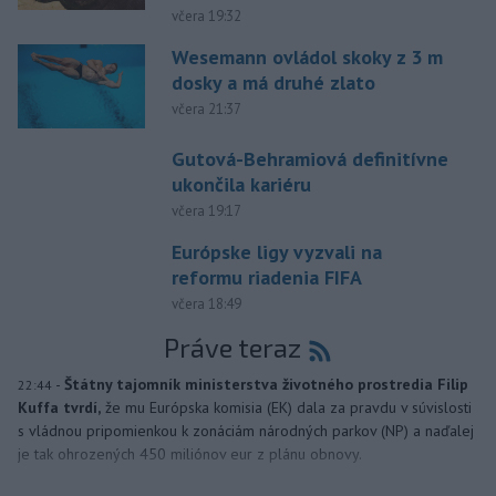
včera 19:32
Wesemann ovládol skoky z 3 m
dosky a má druhé zlato
včera 21:37
Gutová-Behramiová definitívne
ukončila kariéru
včera 19:17
Európske ligy vyzvali na
reformu riadenia FIFA
včera 18:49
Práve teraz
-
Štátny tajomník ministerstva životného prostredia Filip
22:44
Kuffa tvrdí,
že mu Európska komisia (EK) dala za pravdu v súvislosti
s vládnou pripomienkou k zonáciám národných parkov (NP) a naďalej
je tak ohrozených 450 miliónov eur z plánu obnovy.