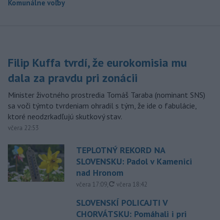
Komunálne voľby
Filip Kuffa tvrdí, že eurokomisia mu
dala za pravdu pri zonácii
Minister životného prostredia Tomáš Taraba (nominant SNS)
sa voči týmto tvrdeniam ohradil s tým, že ide o fabulácie,
ktoré neodzrkadľujú skutkový stav.
včera 22:53
TEPLOTNÝ REKORD NA
SLOVENSKU: Padol v Kamenici
nad Hronom
aktualizované
včera 17:09
,
včera 18:42
SLOVENSKÍ POLICAJTI V
CHORVÁTSKU: Pomáhali i pri