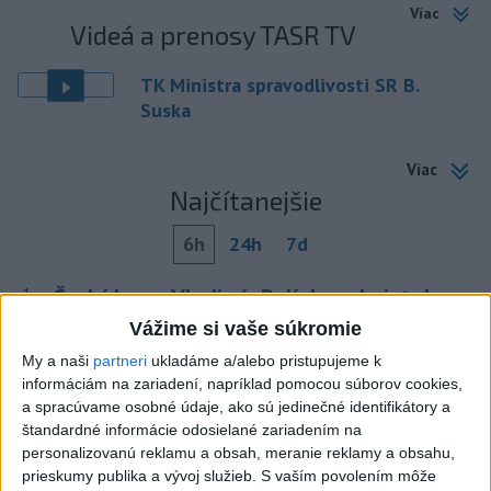
Viac
Videá a prenosy TASR TV
TK Ministra spravodlivosti SR B.
Suska
Viac
Najčítanejšie
6h
24h
7d
Český herec Vladimír Polívka odmietol
1
zaujímavé filmové projekty
Vážime si vaše súkromie
My a naši
partneri
ukladáme a/alebo pristupujeme k
2
Predstavitelia Mladého Hlasu podali trestné oznámenie
informáciám na zariadení, napríklad pomocou súborov cookies,
na I. Korčoka
a spracúvame osobné údaje, ako sú jedinečné identifikátory a
štandardné informácie odosielané zariadením na
3
Mesto Martin vypovedalo zmluvy na tri rozpracované
personalizovanú reklamu a obsah, meranie reklamy a obsahu,
investičné akcie
prieskumy publika a vývoj služieb.
S vaším povolením môže