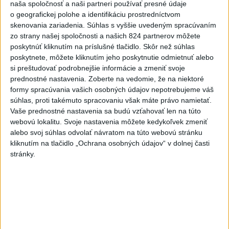
naša spoločnosť a naši partneri používať presné údaje
4
ZRÁŽKA VLAKU S AUTOM V LOZORNE: Rušňovodič jej
o geografickej polohe a identifikáciu prostredníctvom
už nedokázal zabrániť
skenovania zariadenia. Súhlas s vyššie uvedeným spracúvaním
zo strany našej spoločnosti a našich 824 partnerov môžete
5
V Košiciach Nad jazerom začína výstavba
poskytnúť kliknutím na príslušné tlačidlo. Skôr než súhlas
chodníka,otvorili aj pumptrack
poskytnete, môžete kliknutím jeho poskytnutie odmietnuť alebo
si preštudovať podrobnejšie informácie a zmeniť svoje
6
ZOO SMÚTI: Extrémne horúčavy neprežili tri levice
prednostné nastavenia.
Zoberte na vedomie, že na niektoré
formy spracúvania vašich osobných údajov nepotrebujeme váš
7
Kruhová križovatka v Poprade v smere z Hozelca bude
súhlas, proti takémuto spracovaniu však máte právo namietať.
hotová budúci rok
Vaše prednostné nastavenia sa budú vzťahovať len na túto
webovú lokalitu. Svoje nastavenia môžete kedykoľvek zmeniť
alebo svoj súhlas odvolať návratom na túto webovú stránku
Najnovšie správy na Teraz.sk
kliknutím na tlačidlo „Ochrana osobných údajov“ v dolnej časti
Vyhlásenia
stránky.
Priame prenosy z Národnej rady SR
Politika na sociálnych sieťach