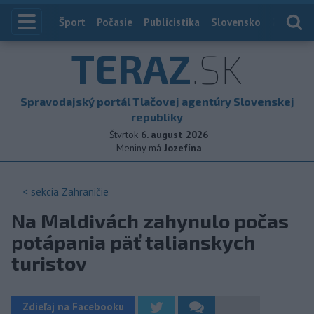
Index
Šport
Počasie
Publicistika
Slovensko
Zahranič
TERAZ
.SK
Spravodajský portál Tlačovej agentúry Slovenskej
republiky
Štvrtok
6. august 2026
Meniny má
Jozefína
< sekcia
Zahraničie
Na Maldivách zahynulo počas
potápania päť talianskych
turistov
Zdieľaj na Facebooku