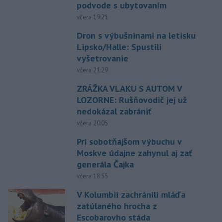
podvode s ubytovaním
včera 19:21
Dron s výbušninami na letisku
Lipsko/Halle: Spustili
vyšetrovanie
včera 21:29
ZRÁŽKA VLAKU S AUTOM V
LOZORNE: Rušňovodič jej už
nedokázal zabrániť
včera 20:05
Pri sobotňajšom výbuchu v
Moskve údajne zahynul aj zať
generála Čajka
včera 18:55
V Kolumbii zachránili mláďa
zatúlaného hrocha z
Escobarovho stáda