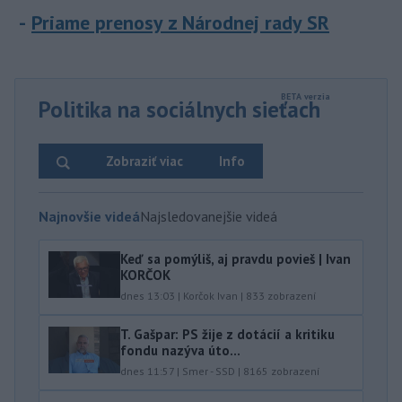
Priame prenosy z Národnej rady SR
Politika na sociálnych sieťach
Zobraziť viac
Info
Najnovšie videá
Najsledovanejšie videá
Keď sa pomýliš, aj pravdu povieš | Ivan
KORČOK
dnes 13:03
|
Korčok Ivan
|
833
zobrazení
T. Gašpar: PS žije z dotácií a kritiku
fondu nazýva úto...
dnes 11:57
|
Smer - SSD
|
8165
zobrazení