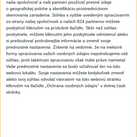
funguje, kde sú jej limity, aj to, ako si budovať zdravý vzťah k
naša spoločnosť a naši partneri používať presné údaje
technológiám.
o geografickej polohe a identifikáciu prostredníctvom
skenovania zariadenia. Súhlas s vyššie uvedeným spracúvaním
dnes 10:53
zo strany našej spoločnosti a našich 824 partnerov môžete
Slovensko
poskytnúť kliknutím na príslušné tlačidlo. Skôr než súhlas
poskytnete, môžete kliknutím jeho poskytnutie odmietnuť alebo
si preštudovať podrobnejšie informácie a zmeniť svoje
Ferraty lákajú viac turistov, najdlhší
prednostné nastavenia.
Zoberte na vedomie, že na niektoré
visutý lanový most je na Skalke
formy spracúvania vašich osobných údajov nepotrebujeme váš
dnes 17:26
súhlas, proti takémuto spracovaniu však máte právo namietať.
Vaše prednostné nastavenia sa budú vzťahovať len na túto
webovú lokalitu. Svoje nastavenia môžete kedykoľvek zmeniť
DOVOLENKÁRI, POZOR: Fotky z dovolenky môžu prilákať
alebo svoj súhlas odvolať návratom na túto webovú stránku
zlodejov
kliknutím na tlačidlo „Ochrana osobných údajov“ v dolnej časti
stránky.
Kúpele Brusno pripravujú 19. ročník festivalu Jozefa
Bednárika
Dielo týždňa SNG: Za(k)liate peniaze - liatie od Miloša Boďu
Zahraničie