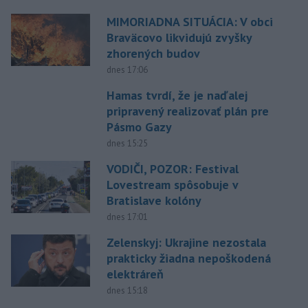
MIMORIADNA SITUÁCIA: V obci
Braväcovo likvidujú zvyšky
zhorených budov
dnes 17:06
Hamas tvrdí, že je naďalej
pripravený realizovať plán pre
Pásmo Gazy
dnes 15:25
VODIČI, POZOR: Festival
Lovestream spôsobuje v
Bratislave kolóny
dnes 17:01
Zelenskyj: Ukrajine nezostala
prakticky žiadna nepoškodená
elektráreň
dnes 15:18