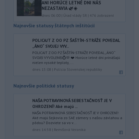
ANI HORÚCE LETNÉ DNI NÁS
NEZASTAVIA 🌿☀️
dnes 06:00
|
Úrad vlády SR
|
476
zobrazení
Najnovšie statusy štátnych inštitúcií
POLICAJT Z OO PZ ŠAŠTÍN-STRÁŽE POVEDAL
„ÁNO“ SVOJEJ VYV...
POLICAJT Z OO PZ ŠAŠTÍN-STRÁŽE POVEDAL „ÁNO“
SVOJEJ VYVOLENEJ💍🫶 ❤️ Horúce letné dni prinášajú
nielen vysoké teploty, ...
dnes 15:08
|
Polícia Slovenskej republiky
Najnovšie politické statusy
NAŠA POTRAVINOVÁ SEBESTAČNOSŤ JE V
OHROZENÍ! Aké majú ...
NAŠA POTRAVINOVÁ SEBESTAČNOSŤ JE V OHROZENÍ!
Aké majú šejkovia zo SAE zámery s našou závlahou a
pôdou? Dozviete sa vo v...
dnes 14:58
|
Remišová Veronika