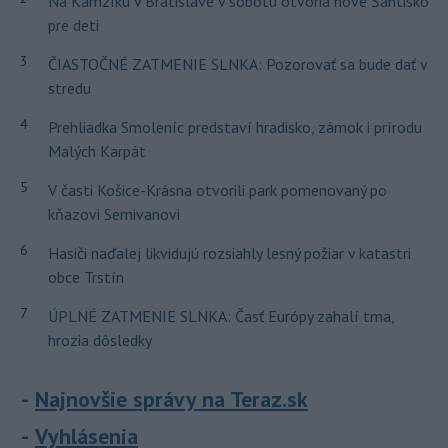
Na Kamzíku v Bratislave v sobotu otvoria nové Šantisko
pre deti
3
ČIASTOČNÉ ZATMENIE SLNKA: Pozorovať sa bude dať v
stredu
4
Prehliadka Smoleníc predstaví hradisko, zámok i prírodu
Malých Karpát
5
V časti Košice-Krásna otvorili park pomenovaný po
kňazovi Semivanovi
6
Hasiči naďalej likvidujú rozsiahly lesný požiar v katastri
obce Trstín
7
ÚPLNÉ ZATMENIE SLNKA: Časť Európy zahalí tma,
hrozia dôsledky
Najnovšie správy na Teraz.sk
Vyhlásenia