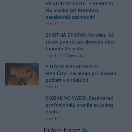
MLADÍK VYPADOL Z FERRATY:
Na Skalke pri Kremnici
zasahovali záchranári
dnes 17:19
SMUTNÁ SPRÁVA: Vo veku 68
rokov zomrel po chorobe otec
Lionela Messiho
aktualizované
dnes 15:34
,
dnes 16:53
STOVKY NASADENÝCH
HASIČOV: Zasahujú pri lesnom
požiari v Andalúzii
dnes 17:13
POŽIAR VO VAŽCI: Zasahovali
profesionáli, zranila sa jedna
osoba
dnes 15:42
Práve teraz