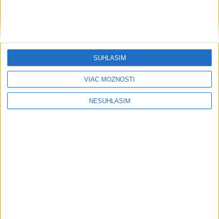
....
SÚHLASÍM
VIAC MOŽNOSTÍ
NESÚHLASÍM
....