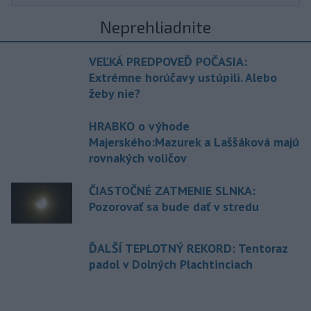
Neprehliadnite
VEĽKÁ PREDPOVEĎ POČASIA:
Extrémne horúčavy ustúpili. Alebo
žeby nie?
HRABKO o výhode
Majerského:Mazurek a Laššáková majú
rovnakých voličov
ČIASTOČNÉ ZATMENIE SLNKA:
Pozorovať sa bude dať v stredu
ĎALŠÍ TEPLOTNÝ REKORD: Tentoraz
padol v Dolných Plachtinciach