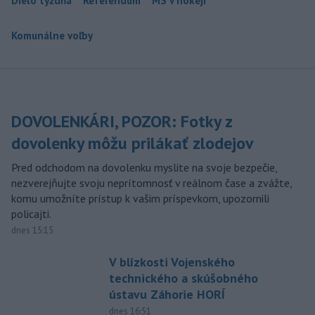
Dielo týždňa
Referendum
MS v hokeji
Komunálne voľby
DOVOLENKÁRI, POZOR: Fotky z
dovolenky môžu prilákať zlodejov
Pred odchodom na dovolenku myslite na svoje bezpečie,
nezverejňujte svoju neprítomnosť v reálnom čase a zvážte,
komu umožníte prístup k vašim príspevkom, upozornili
policajti.
dnes 15:15
V blízkosti Vojenského
technického a skúšobného
ústavu Záhorie HORÍ
dnes 16:51