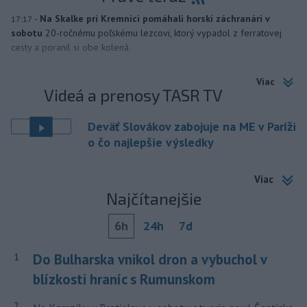
-
Na Skalke pri Kremnici pomáhali horskí záchranári v
17:17
sobotu
20-ročnému poľskému lezcovi, ktorý vypadol z ferratovej
cesty a poranil si obe kolená.
Viac
Videá a prenosy TASR TV
Deväť Slovákov zabojuje na ME v Paríži
o čo najlepšie výsledky
Viac
Najčítanejšie
6h
24h
7d
Do Bulharska vnikol dron a vybuchol v
1
blízkosti hraníc s Rumunskom
2