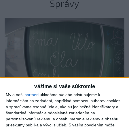
Správy
Vážime si vaše súkromie
My a naši
partneri
ukladáme a/alebo pristupujeme k
informáciám na zariadení, napríklad pomocou súborov cookies,
Od septembra sa AI gramotnosť stane
a spracúvame osobné údaje, ako sú jedinečné identifikátory a
súčasťou vzdelávania na ZŠ
štandardné informácie odosielané zariadením na
personalizovanú reklamu a obsah, meranie reklamy a obsahu,
Žiaci sa budú podľa ministerstva učiť rozumieť tomu, ako AI
prieskumy publika a vývoj služieb.
S vaším povolením môže