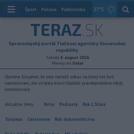
27
°C
Index
Šport
Počasie
Publicistika
Slovensko
Zahranič
TERAZ
.SK
Spravodajský portál Tlačovej agentúry Slovenskej
republiky
Sobota
8. august 2026
Meniny má
Oskar
Úprimne ľutujeme, že sme nenašli odkaz na ktorý ste boli
nasmerovaní, ale stránka ktorú hľadáte pravdepodobne nikdy
neexistovala
Aktuálne témy:
Kvízy
Podcasty
Rok Ľ.Štúra
Turizmus
Cestovanie
Rok dobrovoľníctva