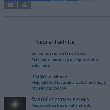
Neprehliadnite
VEĽKÁ PREDPOVEĎ POČASIA:
Extrémne horúčavy ustúpili. Alebo
žeby nie?
HRABKO o výhode
Majerského:Mazurek a Laššáková majú
rovnakých voličov
ČIASTOČNÉ ZATMENIE SLNKA:
Pozorovať sa bude dať v stredu