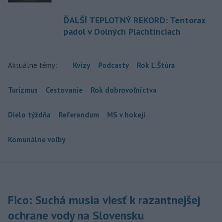
ĎALŠÍ TEPLOTNÝ REKORD: Tentoraz
padol v Dolných Plachtinciach
Aktuálne témy:
Kvízy
Podcasty
Rok Ľ.Štúra
Turizmus
Cestovanie
Rok dobrovoľníctva
Dielo týždňa
Referendum
MS v hokeji
Komunálne voľby
Fico: Suchá musia viesť k razantnejšej
ochrane vody na Slovensku