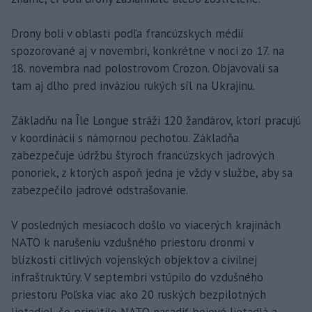
Drony boli v oblasti podľa francúzskych médií
spozorované aj v novembri, konkrétne v noci zo 17. na
18. novembra nad polostrovom Crozon. Objavovali sa
tam aj dlho pred inváziou rukých síl na Ukrajinu.
Základňu na Île Longue stráži 120 žandárov, ktorí pracujú
v koordinácii s námornou pechotou. Základňa
zabezpečuje údržbu štyroch francúzskych jadrových
ponoriek, z ktorých aspoň jedna je vždy v službe, aby sa
zabezpečilo jadrové odstrašovanie.
V posledných mesiacoch došlo vo viacerých krajinách
NATO k narušeniu vzdušného priestoru dronmi v
blízkosti citlivých vojenských objektov a civilnej
infraštruktúry. V septembri vstúpilo do vzdušného
priestoru Poľska viac ako 20 ruských bezpilotných