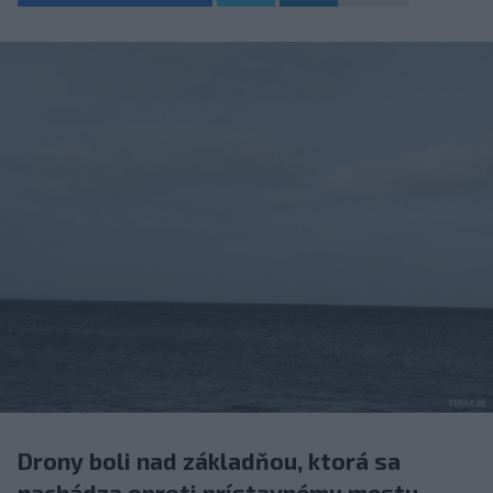
Drony boli nad základňou, ktorá sa
nachádza oproti prístavnému mestu