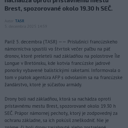
Brest, spozorované okolo 19.30 h SEČ.
Autor
TASR
5. decembra 2025 14:59
Paríž 5. decembra (TASR) —— Príslušníci francúzskeho
námorníctva spustili vo štvrtok večer paľbu na päť
dronov, ktoré preleteli nad základňou na polostrove Île
Longue v Bretónsku, kde kotvia francúzske jadrové
ponorky vybavené balistickými raketami. Informovala o
tom v piatok agentúra AFP s odvolaním sa na francúzske
žandárstvo, ktoré je súčasťou armády.
Drony boli nad základňou, ktorá sa nachádza oproti
prístavnému mestu Brest, spozorované okolo 19.30 h
SEČ. Prápor námornej pechoty, ktorý je zodpovedný za
ochranu základne, sa ich pokúsil zneškodniť. Nie je
známe, či boli drony zasiahnuté alebo zostrelené.