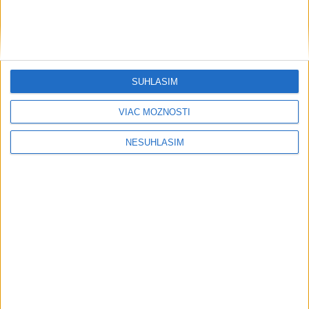
SÚHLASÍM
VIAC MOŽNOSTÍ
NESÚHLASÍM
....