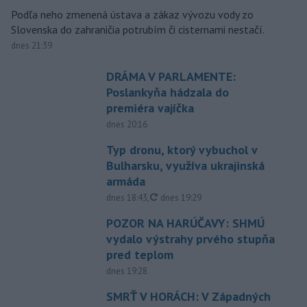
Podľa neho zmenená ústava a zákaz vývozu vody zo
Slovenska do zahraničia potrubím či cisternami nestačí.
dnes 21:39
DRÁMA V PARLAMENTE:
Poslankyňa hádzala do
premiéra vajíčka
dnes 20:16
Typ dronu, ktorý vybuchol v
Bulharsku, využíva ukrajinská
armáda
aktualizované
dnes 18:43
,
dnes 19:29
POZOR NA HARÚČAVY: SHMÚ
vydalo výstrahy prvého stupňa
pred teplom
dnes 19:28
SMRŤ V HORÁCH: V Západných