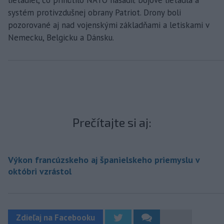
lietadiel, čo prinútilo NATO nasadiť bojové lietadlá a
systém protivzdušnej obrany Patriot. Drony boli
pozorované aj nad vojenskými základňami a letiskami v
Nemecku, Belgicku a Dánsku.
Prečítajte si aj:
Výkon francúzskeho aj španielskeho priemyslu v
októbri vzrástol
Zdieľaj na Facebooku