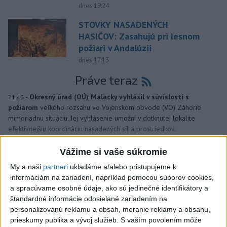
dnes 19:24
STOVKY NASADENÝCH
HASIČOV: Zasahujú pri lesnom
požiari v Andalúzii
dnes 17:13
Práve teraz
-
Okresný úrad (OÚ) Malacky vyhlásil v súvislosti s
21:43
požiarom
veľkého rozsahu vo Vojenskom obvode (VO) Záhorie
mimoriadnu situáciu. Jej vyhlásenie umožní v dotknutej lokalite
efektívnejšiu koordináciu nasadených síl a prostriedkov.
Vážime si vaše súkromie
Viac
Videá a prenosy TASR TV
My a naši
partneri
ukladáme a/alebo pristupujeme k
informáciám na zariadení, napríklad pomocou súborov cookies,
Deväť Slovákov zabojuje na ME v Paríži
a spracúvame osobné údaje, ako sú jedinečné identifikátory a
o čo najlepšie výsledky
štandardné informácie odosielané zariadením na
personalizovanú reklamu a obsah, meranie reklamy a obsahu,
prieskumy publika a vývoj služieb.
S vaším povolením môže
Viac