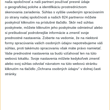
naša spoločnosť a naši partneri používať presné údaje
Najčítanejšie
o geografickej polohe a identifikáciu prostredníctvom
skenovania zariadenia. Súhlas s vyššie uvedeným spracúvaním
6h
24h
7d
zo strany našej spoločnosti a našich 824 partnerov môžete
poskytnúť kliknutím na príslušné tlačidlo. Skôr než súhlas
DRÁMA V PARLAMENTE: Poslankyňa
1
poskytnete, môžete kliknutím jeho poskytnutie odmietnuť alebo
si preštudovať podrobnejšie informácie a zmeniť svoje
hádzala do premiéra vajíčka
prednostné nastavenia.
Zoberte na vedomie, že na niektoré
formy spracúvania vašich osobných údajov nepotrebujeme váš
2
Do Bulharska vnikol dron a vybuchol v blízkosti hraníc s
súhlas, proti takémuto spracovaniu však máte právo namietať.
Rumunskom
Vaše prednostné nastavenia sa budú vzťahovať len na túto
webovú lokalitu. Svoje nastavenia môžete kedykoľvek zmeniť
3
V blízkosti Vojenského technického a skúšobného ústavu
alebo svoj súhlas odvolať návratom na túto webovú stránku
Záhorie HORÍ
kliknutím na tlačidlo „Ochrana osobných údajov“ v dolnej časti
stránky.
4
Očovská folklórna hruda tradične privítala domáce
folklórne kolektívy
5
ČIASTOČNÉ ZATMENIE SLNKA: Pozorovať sa bude dať v
stredu
6
Prehliadka Smoleníc predstaví hradisko, zámok i prírodu