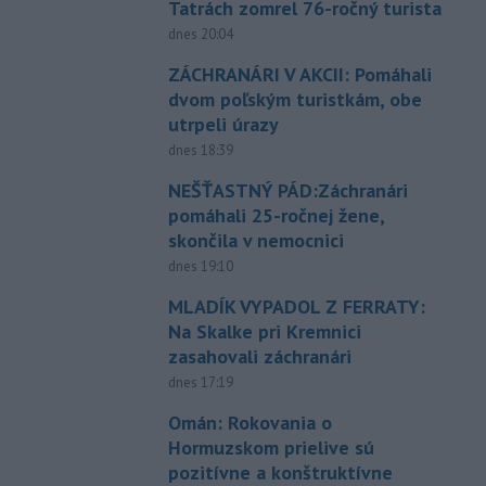
Tatrách zomrel 76-ročný turista
dnes 20:04
ZÁCHRANÁRI V AKCII: Pomáhali
dvom poľským turistkám, obe
utrpeli úrazy
dnes 18:39
NEŠŤASTNÝ PÁD:Záchranári
pomáhali 25-ročnej žene,
skončila v nemocnici
dnes 19:10
MLADÍK VYPADOL Z FERRATY:
Na Skalke pri Kremnici
zasahovali záchranári
dnes 17:19
Omán: Rokovania o
Hormuzskom prielive sú
pozitívne a konštruktívne