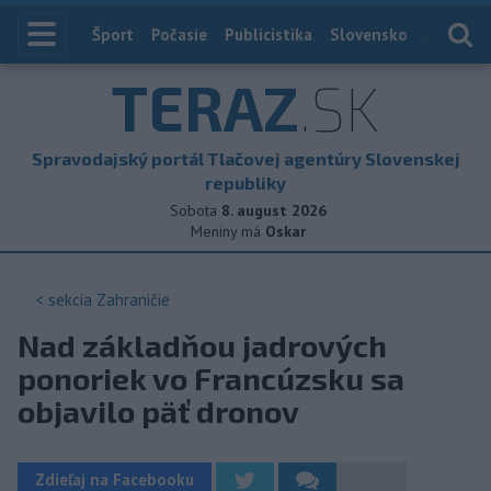
Index
Šport
Počasie
Publicistika
Slovensko
Zahranič
TERAZ
.SK
Spravodajský portál Tlačovej agentúry Slovenskej
republiky
Sobota
8. august 2026
Meniny má
Oskar
< sekcia
Zahraničie
Nad základňou jadrových
ponoriek vo Francúzsku sa
objavilo päť dronov
Zdieľaj na Facebooku