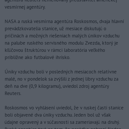
vesmírnej agentúry.
NASA a ruská vesmírna agentúra Roskosmos, dvaja hlavní
prevádzkovatelia stanice, už mesiace diskutujú o
príčinách a možných riešeniach malých únikov vzduchu
na palube ruského servisného modulu Zvezda, ktorý je
kľúčovou štruktúrou v rámci laboratória veľkého
približne ako futbalové ihrisko.
Úniky vzduchu boli v posledných mesiacoch relatívne
malé, no v pondelok sa zvýšili z jednej libry vzduchu za
deň na dve (0,9 kilogramu), uviedol zdroj agentúry
Reuters.
Roskosmos vo vyhlásení uviedol, že v ruskej časti stanice
boli objavené dva úniky vzduchu. Jeden bol už však
údajne opravený a v súčasnosti sa zameriavajú na druhý.