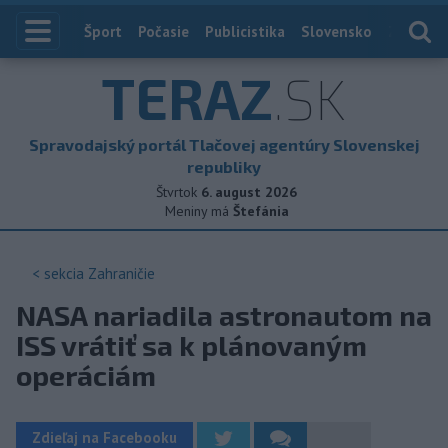
Index
Šport
Počasie
Publicistika
Slovensko
Zahranič
TERAZ
.SK
Spravodajský portál Tlačovej agentúry Slovenskej
republiky
Štvrtok
6. august 2026
Meniny má
Štefánia
< sekcia
Zahraničie
NASA nariadila astronautom na
ISS vrátiť sa k plánovaným
operáciám
Zdieľaj na Facebooku