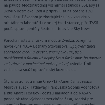
na palube Medzinárodnej vesmírnej stanice (ISS), aby sa
ukryli v kozmickej lodi a pripravili sa na potenciálnu
evakuáciu. Dôvodom je zhoršujúci sa únik vzduchu v
orbitálnom laboratóriu v ruskej časti stanice, píše TASR
podľa správ agentúry Reuters a televízie Sky News.
Porucha nastala v ruskom module Zvedza, ozrejmila
hovorkyňa NASA Bethany Stevensová. „
Spojovací tunel
servisného modulu Zvezda, známy ako PrK, trpel
prasklinami a únikmi už nejaký čas a Roskosmos ho doteraz
zmierňoval v maximálnej možnej miere,“
uviedla. Únik
vzduchu sa snaží opraviť ruský kozmonaut.
Štyria astronauti misie Crew-12 - Američania Jessica
Meirová a Jack Hathaway, Francúzska Sophie Adenotová
a Rus Andrej Feďajev - dostali nariadenia od NASA v
pondelok ráno východoamerického času, uviedol pre
agentúru Reuters nemenovaný predstaviteľ americkej