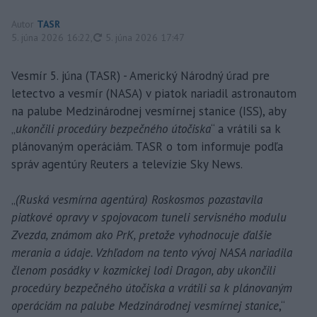
Autor
TASR
aktualizované
5. júna 2026 16:22
,
5. júna 2026 17:47
Vesmír 5. júna (TASR) - Americký Národný úrad pre
letectvo a vesmír (NASA) v piatok nariadil astronautom
na palube Medzinárodnej vesmírnej stanice (ISS), aby
„
ukončili procedúry bezpečného útočiska
“ a vrátili sa k
plánovaným operáciám. TASR o tom informuje podľa
správ agentúry Reuters a televízie Sky News.
„
(Ruská vesmírna agentúra) Roskosmos pozastavila
piatkové opravy v spojovacom tuneli servisného modulu
Zvezda, známom ako PrK, pretože vyhodnocuje ďalšie
merania a údaje. Vzhľadom na tento vývoj NASA nariadila
členom posádky v kozmickej lodi Dragon, aby ukončili
procedúry bezpečného útočiska a vrátili sa k plánovaným
operáciám na palube Medzinárodnej vesmírnej stanice
,“