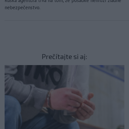
Ruská agentúra trvá na tom, že posádke nehrozí žiadne
nebezpečenstvo.
Prečítajte si aj: