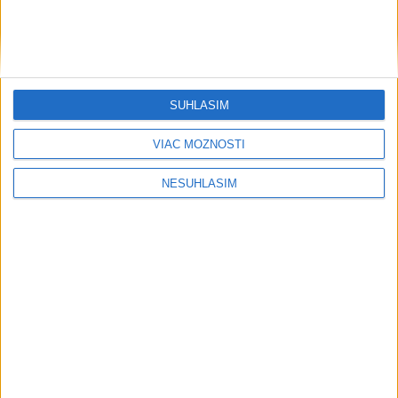
Aktivita v britskom stavebníctve
klesla, rozsah poklesu sa spomalil
včera 19:54
SÚHLASÍM
Národná banka ČR ponechala kľúčovú úrokovú sadzbu na
VIAC MOŽNOSTÍ
pôvodnej úrovni
Údržba diaľnic je v polovici, NDS vyčistila vyše 400
NESÚHLASÍM
kilometrov
Veľkoobchodné zásoby v USA spomalili tempo rastu aj v júni
Regióny
V časti Košice-Krásna otvorili park
pomenovaný po kňazovi Semivanovi
včera 20:16