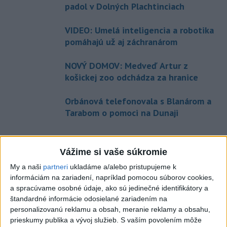
padol v Dolných Plachtinciach
VIDEO: Umelá inteligencia a robotika
pomáhajú už aj záchranárom
NOVÝ DOMOV: Medveď Artur z
košickej zoo odchádza za hranice
Orbánová telefonovala s Blanárom a
Tarabom o pomoci na Dunaji
Aktuálne témy:
Kvízy
Podcasty
Rok Ľ.Štúra
Vážime si vaše súkromie
My a naši
partneri
ukladáme a/alebo pristupujeme k
Turizmus
Cestovanie
Rok dobrovoľníctva
informáciám na zariadení, napríklad pomocou súborov cookies,
a spracúvame osobné údaje, ako sú jedinečné identifikátory a
Dielo týždňa
Referendum
MS v hokeji
štandardné informácie odosielané zariadením na
personalizovanú reklamu a obsah, meranie reklamy a obsahu,
prieskumy publika a vývoj služieb.
S vaším povolením môže
Komunálne voľby