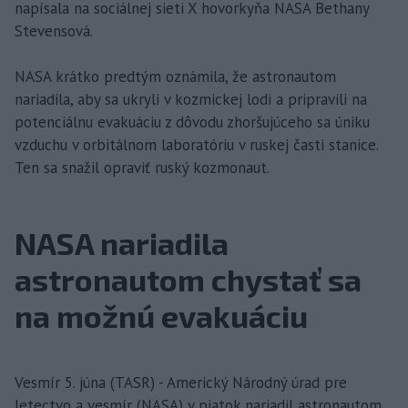
napísala na sociálnej sieti X hovorkyňa NASA Bethany
Stevensová.
NASA krátko predtým oznámila, že astronautom
nariadila, aby sa ukryli v kozmickej lodi a pripravili na
potenciálnu evakuáciu z dôvodu zhoršujúceho sa úniku
vzduchu v orbitálnom laboratóriu v ruskej časti stanice.
Ten sa snažil opraviť ruský kozmonaut.
NASA nariadila
astronautom chystať sa
na možnú evakuáciu
Vesmír 5. júna (TASR) - Americký Národný úrad pre
letectvo a vesmír (NASA) v piatok nariadil astronautom