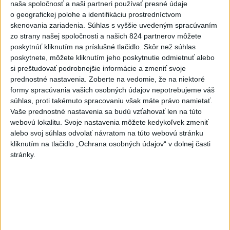
naša spoločnosť a naši partneri používať presné údaje
o geografickej polohe a identifikáciu prostredníctvom
skenovania zariadenia. Súhlas s vyššie uvedeným spracúvaním
zo strany našej spoločnosti a našich 824 partnerov môžete
poskytnúť kliknutím na príslušné tlačidlo. Skôr než súhlas
poskytnete, môžete kliknutím jeho poskytnutie odmietnuť alebo
si preštudovať podrobnejšie informácie a zmeniť svoje
prednostné nastavenia.
Zoberte na vedomie, že na niektoré
formy spracúvania vašich osobných údajov nepotrebujeme váš
súhlas, proti takémuto spracovaniu však máte právo namietať.
Vaše prednostné nastavenia sa budú vzťahovať len na túto
webovú lokalitu. Svoje nastavenia môžete kedykoľvek zmeniť
alebo svoj súhlas odvolať návratom na túto webovú stránku
kliknutím na tlačidlo „Ochrana osobných údajov“ v dolnej časti
stránky.
ČAKAJTE BÚRKY: Vyskytnú sa do polnoci
najmä v týchto častiach