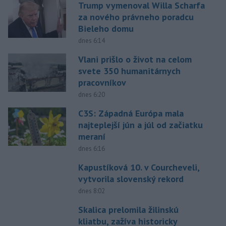
Trump vymenoval Willa Scharfa
za nového právneho poradcu
Bieleho domu
dnes 6:14
Vlani prišlo o život na celom
svete 350 humanitárnych
pracovníkov
dnes 6:20
C3S: Západná Európa mala
najteplejší jún a júl od začiatku
meraní
dnes 6:16
Kapustíková 10. v Courcheveli,
vytvorila slovenský rekord
dnes 8:02
Skalica prelomila žilinskú
kliatbu, zažíva historicky