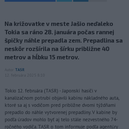
Na križovatke v meste Jašio neďaleko
Tokia sa ráno 28. januára počas rannej
špičky náhle prepadla zem. Prepadlina sa
neskôr rozšírila na šírku približne 40
metrov a hĺbku 15 metrov.
Autor
TASR
12. februára 2025 8:10
Tokio 12. februára (TASR) - Japonskí hasiči v
kanalizačnom potrubí objavili kabínu nákladného auta,
ktoré sa aj s vodičom pred približne dvomi týždňami
prepadlo do náhle vytvorenej prepadliny. V kabíne by
podľa úradov mohlo byť aj telo stále nezvestného 74-
ročného vodiča. TASR o tom informuje podľa agentúry