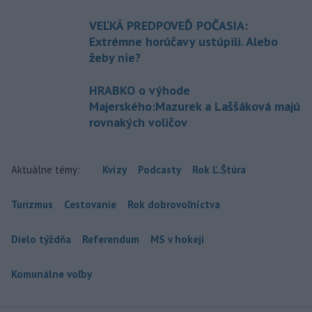
VEĽKÁ PREDPOVEĎ POČASIA:
Extrémne horúčavy ustúpili. Alebo
žeby nie?
HRABKO o výhode
Majerského:Mazurek a Laššáková majú
rovnakých voličov
Aktuálne témy:
Kvízy
Podcasty
Rok Ľ.Štúra
Turizmus
Cestovanie
Rok dobrovoľníctva
Dielo týždňa
Referendum
MS v hokeji
Komunálne voľby