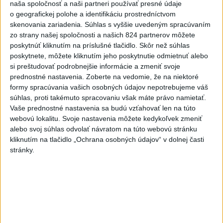
naša spoločnosť a naši partneri používať presné údaje
6h
24h
7d
o geografickej polohe a identifikáciu prostredníctvom
skenovania zariadenia. Súhlas s vyššie uvedeným spracúvaním
MLADÍK VYPADOL Z FERRATY: Na Skalke
1
zo strany našej spoločnosti a našich 824 partnerov môžete
poskytnúť kliknutím na príslušné tlačidlo. Skôr než súhlas
pri Kremnici zasahovali záchranári
poskytnete, môžete kliknutím jeho poskytnutie odmietnuť alebo
si preštudovať podrobnejšie informácie a zmeniť svoje
2
DRÁMA V PARLAMENTE: Poslankyňa hádzala do
prednostné nastavenia.
Zoberte na vedomie, že na niektoré
premiéra vajíčka
formy spracúvania vašich osobných údajov nepotrebujeme váš
súhlas, proti takémuto spracovaniu však máte právo namietať.
3
Česká vláda uvažuje nad zvýšením valorizácie dôchodkov
Vaše prednostné nastavenia sa budú vzťahovať len na túto
na dvojnásobok
webovú lokalitu. Svoje nastavenia môžete kedykoľvek zmeniť
alebo svoj súhlas odvolať návratom na túto webovú stránku
4
ÚTOK MEDVEĎA: V Turanoch pri zjazde z D1 našli
kliknutím na tlačidlo „Ochrana osobných údajov“ v dolnej časti
zraneného muža
stránky.
5
Tragická nehoda: Prevrátil sa čln, zahynula žena a jej 5-
mesačná dcéra
6
Ugandský futbalista Owori zomrel vo veku 27 rokov po
brutálnom útoku