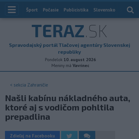
Index
Šport
Počasie
Publicistika
Slovensko
Zahranič
TERAZ
.SK
Spravodajský portál Tlačovej agentúry Slovenskej
republiky
Pondelok
10. august 2026
Meniny má
Vavrinec
< sekcia
Zahraničie
Našli kabínu nákladného auta,
ktoré aj s vodičom pohltila
prepadlina
Zdieľaj na Facebooku