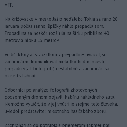
AFP.
Na križovatke v meste Jašio neďaleko Tokia sa ráno 28.
januára počas rannej špičky náhle prepadla zem.
Prepadlina sa neskôr rozšírila na šírku približne 40
metrov a hĺbku 15 metrov.
Vodič, ktorý aj s vozidlom v prepadline uviazol, so
záchranármi komunikoval niekoľko hodín, miesto
prepadu však bolo príliš nestabilné a záchranári sa
museli stiahnuť.
Odborníci po analýze fotografií zhotovených
podzemným dronom objavili kabínu nákladného auta.
Nemožno vylúčiť, že v jej vnútri je zrejme telo človeka,
uviedol predstaviteľ miestneho hasičského zboru.
Záchranári sa do potrubia s priemerom takmer päť