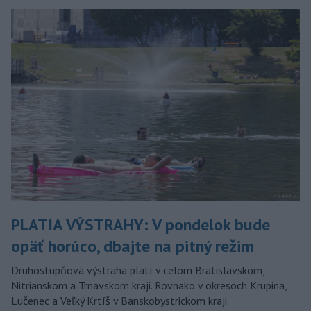
PLATIA VÝSTRAHY: V pondelok bude
opäť horúco, dbajte na pitný režim
Druhostupňová výstraha platí v celom Bratislavskom,
Nitrianskom a Trnavskom kraji. Rovnako v okresoch Krupina,
Lučenec a Veľký Krtíš v Banskobystrickom kraji.