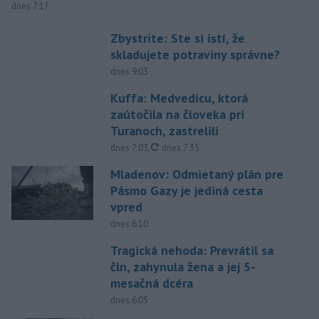
dnes 7:17
Zbystrite: Ste si istí, že
skladujete potraviny správne?
dnes 9:03
Kuffa: Medvedicu, ktorá
zaútočila na človeka pri
Turanoch, zastrelili
aktualizované
dnes 7:03
,
dnes 7:35
Mladenov: Odmietaný plán pre
Pásmo Gazy je jediná cesta
vpred
dnes 6:10
Tragická nehoda: Prevrátil sa
čln, zahynula žena a jej 5-
mesačná dcéra
dnes 6:05