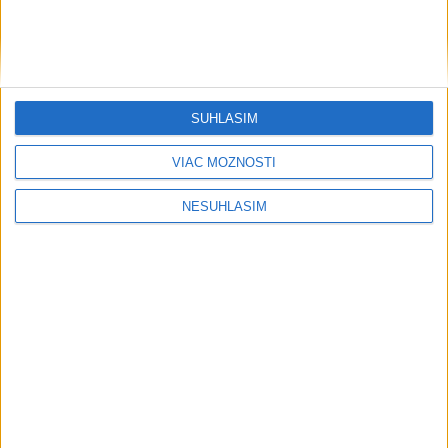
....
SÚHLASÍM
VIAC MOŽNOSTÍ
NESÚHLASÍM
....