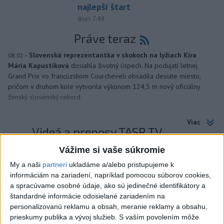
najlepší štart
dnes 7:44
Práve teraz
-
Slovenská reprezentantka v skokoch na lyžiach Kira
08:02
Mária Kapustíková
dosiahla životný úspech. Na podujatí letnej
Grand Prix vo francúzskom Courcheveli obsadila desiate miesto,
pričom v druhom kole vytvorila výkonom 124,5 m nový oficiálny
ženský slovenský rekord.
Viac
Videá a prenosy TASR TV
Vážime si vaše súkromie
Deväť Slovákov zabojuje na ME v Paríži
o čo najlepšie výsledky
My a naši
partneri
ukladáme a/alebo pristupujeme k
informáciám na zariadení, napríklad pomocou súborov cookies,
a spracúvame osobné údaje, ako sú jedinečné identifikátory a
štandardné informácie odosielané zariadením na
Viac
personalizovanú reklamu a obsah, meranie reklamy a obsahu,
Najčítanejšie
prieskumy publika a vývoj služieb.
S vaším povolením môže