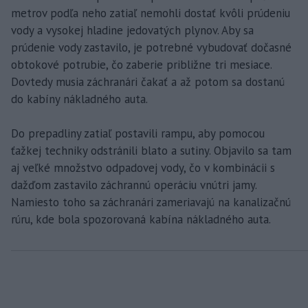
metrov podľa neho zatiaľ nemohli dostať kvôli prúdeniu
vody a vysokej hladine jedovatých plynov. Aby sa
prúdenie vody zastavilo, je potrebné vybudovať dočasné
obtokové potrubie, čo zaberie približne tri mesiace.
Dovtedy musia záchranári čakať a až potom sa dostanú
do kabíny nákladného auta.
Do prepadliny zatiaľ postavili rampu, aby pomocou
ťažkej techniky odstránili blato a sutiny. Objavilo sa tam
aj veľké množstvo odpadovej vody, čo v kombinácii s
dažďom zastavilo záchrannú operáciu vnútri jamy.
Namiesto toho sa záchranári zameriavajú na kanalizačnú
rúru, kde bola spozorovaná kabína nákladného auta.