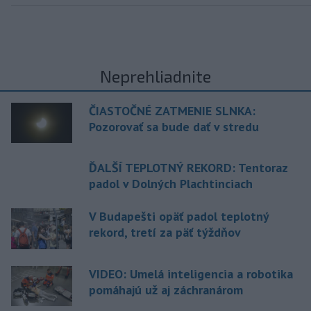
Neprehliadnite
ČIASTOČNÉ ZATMENIE SLNKA:
Pozorovať sa bude dať v stredu
ĎALŠÍ TEPLOTNÝ REKORD: Tentoraz
padol v Dolných Plachtinciach
V Budapešti opäť padol teplotný
rekord, tretí za päť týždňov
VIDEO: Umelá inteligencia a robotika
pomáhajú už aj záchranárom