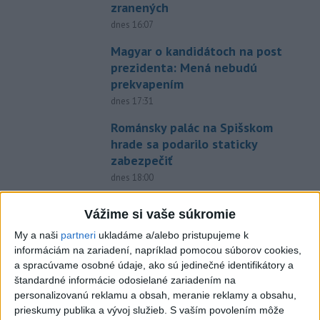
zranených
dnes 16:07
Magyar o kandidátoch na post
prezidenta: Mená nebudú
prekvapením
dnes 17:31
Románsky palác na Spišskom
hrade sa podarilo staticky
zabezpečiť
dnes 18:00
Slováci získali vo Vichy bronz,
Vážime si vaše súkromie
Lacko: Rastú talentovaní hráči
My a naši
partneri
ukladáme a/alebo pristupujeme k
dnes 15:51
informáciám na zariadení, napríklad pomocou súborov cookies,
a spracúvame osobné údaje, ako sú jedinečné identifikátory a
Slovenky remizovali v druhom
štandardné informácie odosielané zariadením na
prípravnom dueli so Slovinkami
personalizovanú reklamu a obsah, meranie reklamy a obsahu,
2:2
prieskumy publika a vývoj služieb.
S vaším povolením môže