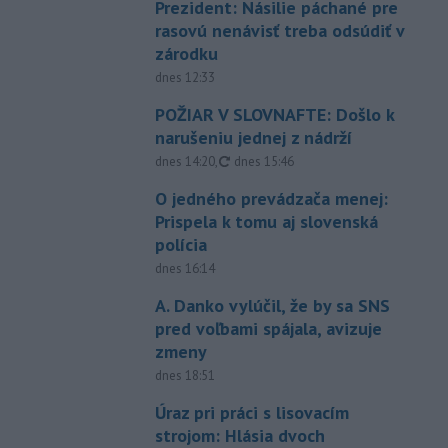
Prezident: Násilie páchané pre
rasovú nenávisť treba odsúdiť v
zárodku
dnes 12:33
POŽIAR V SLOVNAFTE: Došlo k
narušeniu jednej z nádrží
aktualizované
dnes 14:20
,
dnes 15:46
O jedného prevádzača menej:
Prispela k tomu aj slovenská
polícia
dnes 16:14
A. Danko vylúčil, že by sa SNS
pred voľbami spájala, avizuje
zmeny
dnes 18:51
Úraz pri práci s lisovacím
strojom: Hlásia dvoch