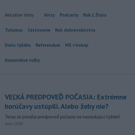
Aktuálne témy:
Kvízy
Podcasty
Rok Ľ.Štúra
Turizmus
Cestovanie
Rok dobrovoľníctva
Dielo týždňa
Referendum
MS v hokeji
Komunálne voľby
VEĽKÁ PREDPOVEĎ POČASIA: Extrémne
horúčavy ustúpili. Alebo žeby nie?
Teraz.sk prináša predpoveď počasia na nasledujúci týždeň.
dnes 16:00