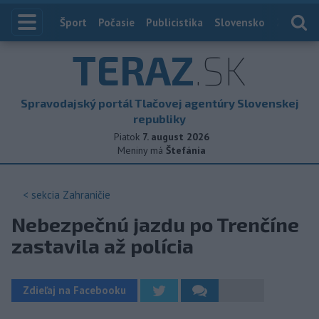
Index
Šport
Počasie
Publicistika
Slovensko
Zahranič
TERAZ
.SK
Spravodajský portál Tlačovej agentúry Slovenskej
republiky
Piatok
7. august 2026
Meniny má
Štefánia
< sekcia
Zahraničie
Nebezpečnú jazdu po Trenčíne
zastavila až polícia
Zdieľaj na Facebooku