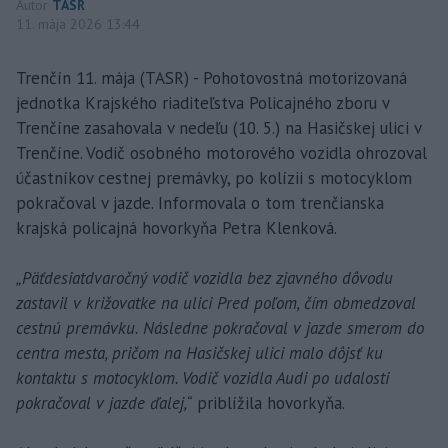
Autor
TASR
11. mája 2026 13:44
Trenčín 11. mája (TASR) - Pohotovostná motorizovaná
jednotka Krajského riaditeľstva Policajného zboru v
Trenčíne zasahovala v nedeľu (10. 5.) na Hasičskej ulici v
Trenčíne. Vodič osobného motorového vozidla ohrozoval
účastníkov cestnej premávky, po kolízii s motocyklom
pokračoval v jazde. Informovala o tom trenčianska
krajská policajná hovorkyňa Petra Klenková.
„Päťdesiatdvaročný vodič vozidla bez zjavného dôvodu
zastavil v križovatke na ulici Pred poľom, čím obmedzoval
cestnú premávku. Následne pokračoval v jazde smerom do
centra mesta, pričom na Hasičskej ulici malo dôjsť ku
kontaktu s motocyklom. Vodič vozidla Audi po udalosti
pokračoval v jazde ďalej,“
priblížila hovorkyňa.