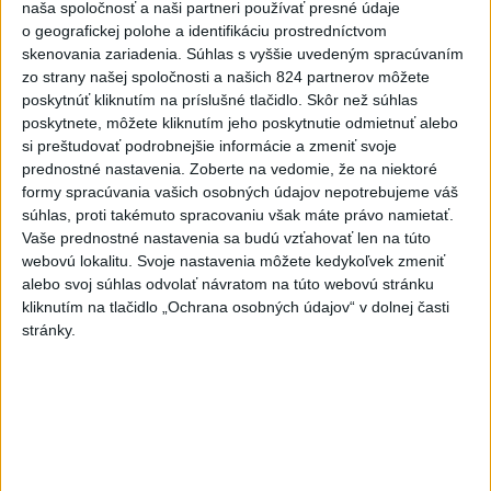
dnes 17:13
naša spoločnosť a naši partneri používať presné údaje
o geografickej polohe a identifikáciu prostredníctvom
Práve teraz
skenovania zariadenia. Súhlas s vyššie uvedeným spracúvaním
zo strany našej spoločnosti a našich 824 partnerov môžete
-
Slovenská polícia prispela k objasneniu prípadu
16:08
poskytnúť kliknutím na príslušné tlačidlo. Skôr než súhlas
prevádzačstva,
ktorý sa podarilo ukončiť právoplatným odsúdením
poskytnete, môžete kliknutím jeho poskytnutie odmietnuť alebo
páchateľa v Maďarsku.
si preštudovať podrobnejšie informácie a zmeniť svoje
prednostné nastavenia.
Zoberte na vedomie, že na niektoré
Viac
formy spracúvania vašich osobných údajov nepotrebujeme váš
Videá a prenosy TASR TV
súhlas, proti takémuto spracovaniu však máte právo namietať.
Vaše prednostné nastavenia sa budú vzťahovať len na túto
Deväť Slovákov zabojuje na ME v Paríži
webovú lokalitu. Svoje nastavenia môžete kedykoľvek zmeniť
o čo najlepšie výsledky
alebo svoj súhlas odvolať návratom na túto webovú stránku
kliknutím na tlačidlo „Ochrana osobných údajov“ v dolnej časti
stránky.
Viac
Najčítanejšie
6h
24h
7d
POŽIAR V SLOVNAFTE: Došlo k narušeniu
1