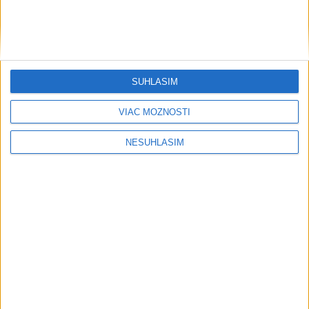
....
SÚHLASÍM
VIAC MOŽNOSTÍ
NESÚHLASÍM
....