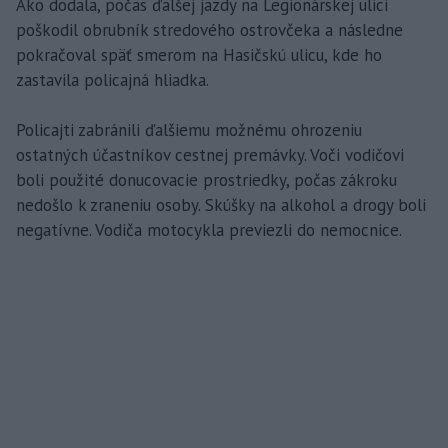
Ako dodala, počas ďalšej jazdy na Legionárskej ulici
poškodil obrubník stredového ostrovčeka a následne
pokračoval späť smerom na Hasičskú ulicu, kde ho
zastavila policajná hliadka.
Policajti zabránili ďalšiemu možnému ohrozeniu
ostatných účastníkov cestnej premávky. Voči vodičovi
boli použité donucovacie prostriedky, počas zákroku
nedošlo k zraneniu osoby. Skúšky na alkohol a drogy boli
negatívne. Vodiča motocykla previezli do nemocnice.