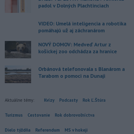
padol v Dolných Plachtinciach
VIDEO: Umelá inteligencia a robotika
pomáhajú už aj záchranárom
NOVÝ DOMOV: Medveď Artur z
košickej zoo odchádza za hranice
Orbánová telefonovala s Blanárom a
Tarabom o pomoci na Dunaji
Aktuálne témy:
Kvízy
Podcasty
Rok Ľ.Štúra
Turizmus
Cestovanie
Rok dobrovoľníctva
Dielo týždňa
Referendum
MS v hokeji