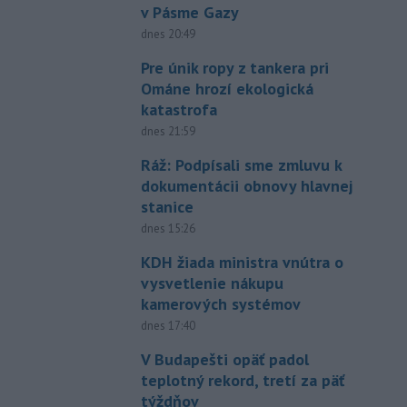
v Pásme Gazy
dnes 20:49
Pre únik ropy z tankera pri
Ománe hrozí ekologická
katastrofa
dnes 21:59
Ráž: Podpísali sme zmluvu k
dokumentácii obnovy hlavnej
stanice
dnes 15:26
KDH žiada ministra vnútra o
vysvetlenie nákupu
kamerových systémov
dnes 17:40
V Budapešti opäť padol
teplotný rekord, tretí za päť
týždňov