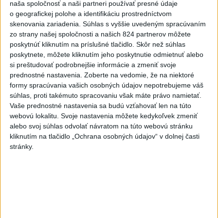
TREST
naša spoločnosť a naši partneri používať presné údaje
o geografickej polohe a identifikáciu prostredníctvom
6
ĎALŠÍ TEPLOTNÝ REKORD: Tentoraz padol v Dolných
skenovania zariadenia. Súhlas s vyššie uvedeným spracúvaním
Plachtinciach
zo strany našej spoločnosti a našich 824 partnerov môžete
poskytnúť kliknutím na príslušné tlačidlo. Skôr než súhlas
7
DPB: Všetky autobusy a trolejbusy majú klimatizáciu
poskytnete, môžete kliknutím jeho poskytnutie odmietnuť alebo
si preštudovať podrobnejšie informácie a zmeniť svoje
prednostné nastavenia.
Zoberte na vedomie, že na niektoré
Najnovšie správy na Teraz.sk
formy spracúvania vašich osobných údajov nepotrebujeme váš
súhlas, proti takémuto spracovaniu však máte právo namietať.
Vyhlásenia
Vaše prednostné nastavenia sa budú vzťahovať len na túto
Priame prenosy z Národnej rady SR
webovú lokalitu. Svoje nastavenia môžete kedykoľvek zmeniť
alebo svoj súhlas odvolať návratom na túto webovú stránku
kliknutím na tlačidlo „Ochrana osobných údajov“ v dolnej časti
stránky.
Politika na sociálnych sieťach
Zobraziť viac
Info