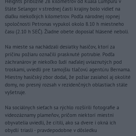
Heights približne 28 kilometrov od Kuala Lumpuru v
štáte Selangor v strednej časti krajiny bolo vidieť na
diaľku niekoľkých kilometrov. Podľa národnej ropnej
spoločnosti Petronas vypukol okolo 8.10 h miestneho
času (2.10 h SEČ). Žiadne obete doposiaľ hlásené neboli.
Na mieste sa nachádzali desiatky hasičov, ktorí za
príčinu požiaru označili prasknuté potrubie. Podľa
záchranárov je niekoľko ľudí naďalej uviaznutých pod
troskami, uviedli pre tamojšiu tlačovú agentúru Bernama.
Miestny hasičský zbor dodal, že požiar zasiahol aj okolité
domy, no presný rozsah v rezidenčných oblastiach stále
vyšetruje.
Na sociálnych sieťach sa rýchlo rozšírili fotografie a
videozáznamy plameňov, pričom niektorí miestni
obyvatelia uviedli, že cítili, ako sa dvere i okná ich
obydlí triasli - pravdepodobne v dôsledku