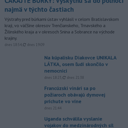
ČAKAJTE BÚRKY: Vyskytnú sa do polnoci
najmä v týchto častiach
Výstrahy pred búrkami ústav vyhlásil v celom Bratislavskom
kraji, vo väčšine okresov Trenčianskeho, Trnavského a
Žilinského kraja a v okresoch Snina a Sobrance na východe
krajiny.
aktualizované
dnes 18:54
,
dnes 19:09
Na kúpalisku Diakovce UNIKALA
LÁTKA, osem ľudí skončilo v
nemocnici
aktualizované
dnes 18:23
,
dnes 21:38
Francúzski vinári sa po
požiaroch obávajú dymovej
príchute vo víne
dnes 21:44
Uganda schválila vyslanie
vojakov do medzinárodných síl