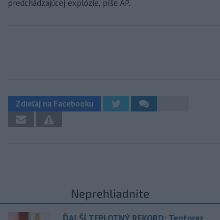
predchádzajúcej explózie, píše AP.
Zdieľaj na Facebooku
Neprehliadnite
ĎALŠÍ TEPLOTNÝ REKORD: Tentoraz