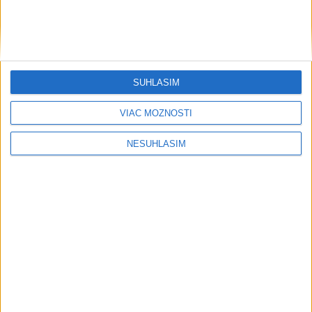
....
SÚHLASÍM
VIAC MOŽNOSTÍ
NESÚHLASÍM
....