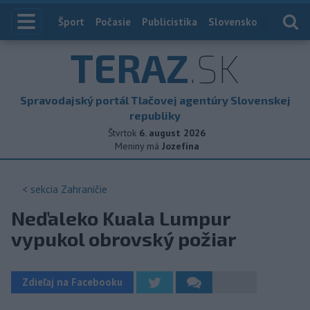
Index
Šport
Počasie
Publicistika
Slovensko
Zahranič
TERAZ
.SK
Spravodajský portál Tlačovej agentúry Slovenskej
republiky
Štvrtok
6. august 2026
Meniny má
Jozefína
< sekcia
Zahraničie
Neďaleko Kuala Lumpur
vypukol obrovský požiar
Zdieľaj na Facebooku