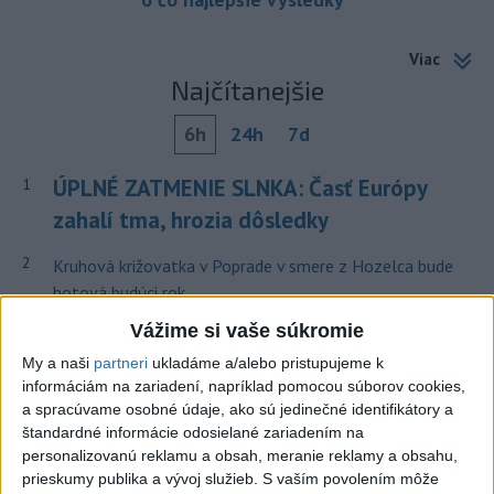
Viac
Najčítanejšie
6h
24h
7d
ÚPLNÉ ZATMENIE SLNKA: Časť Európy
1
zahalí tma, hrozia dôsledky
2
Kruhová križovatka v Poprade v smere z Hozelca bude
hotová budúci rok
Vážime si vaše súkromie
3
V Košiciach Nad jazerom začína výstavba
chodníka,otvorili aj pumptrack
My a naši
partneri
ukladáme a/alebo pristupujeme k
informáciám na zariadení, napríklad pomocou súborov cookies,
4
Na kúpalisku Diakovce UNIKALA LÁTKA, osem ľudí
a spracúvame osobné údaje, ako sú jedinečné identifikátory a
skončilo v nemocnici
štandardné informácie odosielané zariadením na
personalizovanú reklamu a obsah, meranie reklamy a obsahu,
5
Afganec, ktorý v Mníchove vrazil autom do davu, dostal
prieskumy publika a vývoj služieb.
S vaším povolením môže