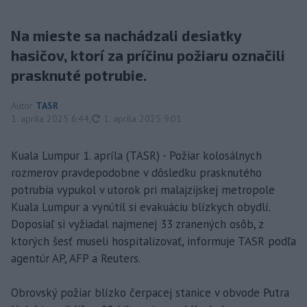
Na mieste sa nachádzali desiatky
hasičov, ktorí za príčinu požiaru označili
prasknuté potrubie.
Autor
TASR
aktualizované
1. apríla 2025 6:44
,
1. apríla 2025 9:01
Kuala Lumpur 1. apríla (TASR) - Požiar kolosálnych
rozmerov pravdepodobne v dôsledku prasknutého
potrubia vypukol v utorok pri malajzijskej metropole
Kuala Lumpur a vynútil si evakuáciu blízkych obydlí.
Doposiaľ si vyžiadal najmenej 33 zranených osôb, z
ktorých šesť museli hospitalizovať, informuje TASR podľa
agentúr AP, AFP a Reuters.
Obrovský požiar blízko čerpacej stanice v obvode Putra