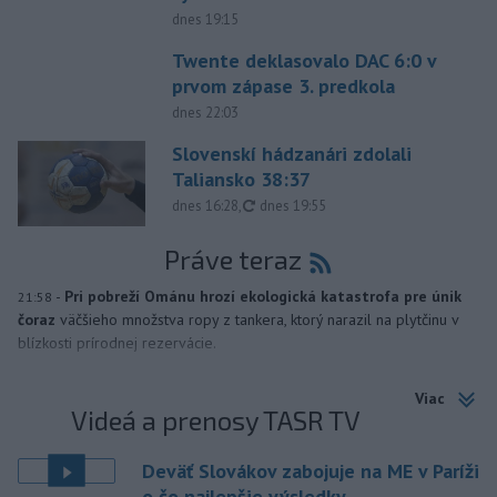
dnes 19:15
Twente deklasovalo DAC 6:0 v
prvom zápase 3. predkola
dnes 22:03
Slovenskí hádzanári zdolali
Taliansko 38:37
aktualizované
dnes 16:28
,
dnes 19:55
Práve teraz
-
Pri pobreží Ománu hrozí ekologická katastrofa pre únik
21:58
čoraz
väčšieho množstva ropy z tankera, ktorý narazil na plytčinu v
blízkosti prírodnej rezervácie.
Viac
Videá a prenosy TASR TV
Deväť Slovákov zabojuje na ME v Paríži
o čo najlepšie výsledky