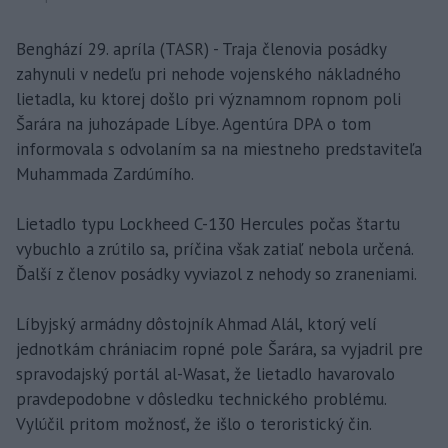
Benghází 29. apríla (TASR) - Traja členovia posádky
zahynuli v nedeľu pri nehode vojenského nákladného
lietadla, ku ktorej došlo pri významnom ropnom poli
Šarára na juhozápade Líbye. Agentúra DPA o tom
informovala s odvolaním sa na miestneho predstaviteľa
Muhammada Zardúmího.
Lietadlo typu Lockheed C-130 Hercules počas štartu
vybuchlo a zrútilo sa, príčina však zatiaľ nebola určená.
Ďalší z členov posádky vyviazol z nehody so zraneniami.
Líbyjský armádny dôstojník Ahmad Alál, ktorý velí
jednotkám chrániacim ropné pole Šarára, sa vyjadril pre
spravodajský portál al-Wasat, že lietadlo havarovalo
pravdepodobne v dôsledku technického problému.
Vylúčil pritom možnosť, že išlo o teroristický čin.