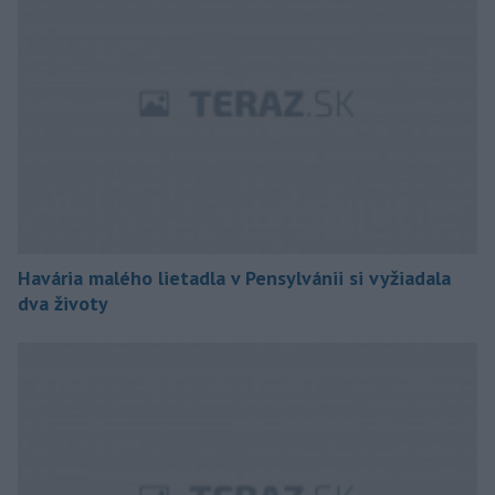
Havária malého lietadla v Pensylvánii si vyžiadala
dva životy