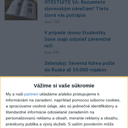
OTESTUJTE SA: Rozumiete
slovenským nárečiam? Tieto
slová vás potrápia
dnes 7:00
V prípade únosu študentky
Sone majú odznieť záverečné
reči
dnes 9:36
Zelenskyj: Severná Kórea pošle
do Ruska až 50.000 vojakov
dnes 8:46
Vážime si vaše súkromie
POKUS O VRAŽDU: Polícia
obvinila mladíkov, ktorí
My a naši
partneri
ukladáme a/alebo pristupujeme k
zaútočili na taxikára
informáciám na zariadení, napríklad pomocou súborov cookies,
a spracúvame osobné údaje, ako sú jedinečné identifikátory a
dnes 11:40
štandardné informácie odosielané zariadením na
Agrorezort: Výmera lesných
personalizovanú reklamu a obsah, meranie reklamy a obsahu,
pozemkov a porastov sa
prieskumy publika a vývoj služieb.
S vaším povolením môže