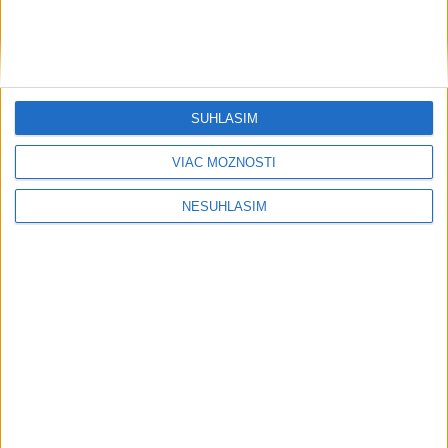
ŠTIBRAVÁ: Štvrté miesto v silnej
svetovej konkurencii je výborné
SÚHLASÍM
Šport
VIAC MOŽNOSTÍ
NESÚHLASÍM
....
....