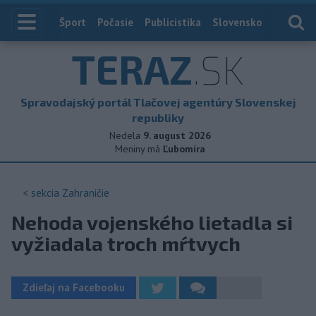
Index
Šport
Počasie
Publicistika
Slovensko
Zahranič
TERAZ
.SK
Spravodajský portál Tlačovej agentúry Slovenskej
republiky
Nedela
9. august 2026
Meniny má
Ľubomíra
< sekcia
Zahraničie
Nehoda vojenského lietadla si
vyžiadala troch mŕtvych
Zdieľaj na Facebooku