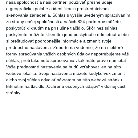
dlhodobo zvyšuje
naša spoločnosť a naši partneri používať presné údaje
o geografickej polohe a identifikáciu prostredníctvom
dnes 10:24
skenovania zariadenia. Súhlas s vyššie uvedeným spracúvaním
Potocká najväčším slovenským
zo strany našej spoločnosti a našich 824 partnerov môžete
želiezkom, Trníková sníva o
poskytnúť kliknutím na príslušné tlačidlo. Skôr než súhlas
poskytnete, môžete kliknutím jeho poskytnutie odmietnuť alebo
finále
si preštudovať podrobnejšie informácie a zmeniť svoje
dnes 9:11
prednostné nastavenia.
Zoberte na vedomie, že na niektoré
Slováci prehrali duel o bronz,
formy spracúvania vašich osobných údajov nepotrebujeme váš
súhlas, proti takémuto spracovaniu však máte právo namietať.
Štolc: Hodnotí sa to ťažko
Vaše prednostné nastavenia sa budú vzťahovať len na túto
dnes 10:18
webovú lokalitu. Svoje nastavenia môžete kedykoľvek zmeniť
Práve teraz
alebo svoj súhlas odvolať návratom na túto webovú stránku
kliknutím na tlačidlo „Ochrana osobných údajov“ v dolnej časti
-
Minister zdravotníctva Kamil Šaško (Hlas-SD) už má
11:56
stránky.
podľa svojich slov
pripravený návrh riešenia k tendru na
prevádzkovanie ambulancií záchrannej zdravotnej služby (ZZS). Na
odbornej úrovni ho chce predstaviť v krátkom čase.
Viac
Videá a prenosy TASR TV