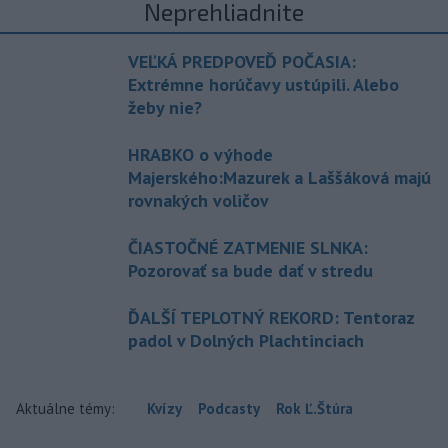
Neprehliadnite
VEĽKÁ PREDPOVEĎ POČASIA:
Extrémne horúčavy ustúpili. Alebo
žeby nie?
HRABKO o výhode
Majerského:Mazurek a Laššáková majú
rovnakých voličov
ČIASTOČNÉ ZATMENIE SLNKA:
Pozorovať sa bude dať v stredu
ĎALŠÍ TEPLOTNÝ REKORD: Tentoraz
padol v Dolných Plachtinciach
Aktuálne témy:
Kvízy
Podcasty
Rok Ľ.Štúra