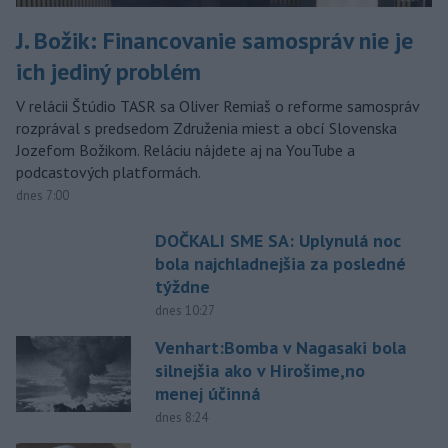
J. Božik: Financovanie samospráv nie je
ich jediný problém
V relácii Štúdio TASR sa Oliver Remiaš o reforme samospráv
rozprával s predsedom Združenia miest a obcí Slovenska
Jozefom Božikom. Reláciu nájdete aj na YouTube a
podcastových platformách.
dnes 7:00
DOČKALI SME SA: Uplynulá noc
bola najchladnejšia za posledné
týždne
dnes 10:27
Venhart:Bomba v Nagasaki bola
silnejšia ako v Hirošime,no
menej účinná
dnes 8:24