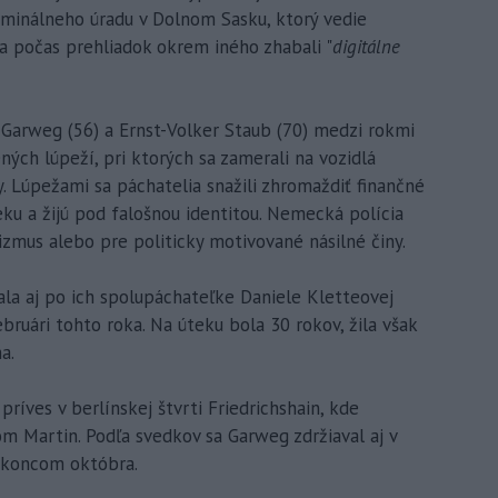
minálneho úradu v Dolnom Sasku, ktorý vedie
ia počas prehliadok okrem iného zhabali "
digitálne
 Garweg (56) a Ernst-Volker Staub (70) medzi rokmi
ných lúpeží, pri ktorých sa zamerali na vozidlá
 Lúpežami sa páchatelia snažili zhromaždiť finančné
ku a žijú pod falošnou identitou. Nemecká polícia
rizmus alebo pre politicky motivované násilné činy.
la aj po ich spolupáchateľke Daniele Kletteovej
februári tohto roka. Na úteku bola 30 rokov, žila však
a.
príves v berlínskej štvrti Friedrichshain, kde
 Martin. Podľa svedkov sa Garweg zdržiaval aj v
 koncom októbra.