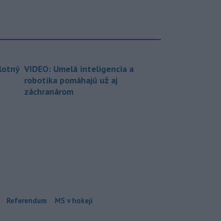
lotný
VIDEO: Umelá inteligencia a
robotika pomáhajú už aj
záchranárom
Referendum
MS v hokeji