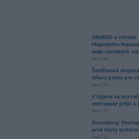
HRABKO o výhode
Majerského:Mazure
majú rovnakých vol
dnes 6:00
Šesťčlenná skupina
dňový pokus pre v
dnes 7:05
V Kyjeve sa ozývali
metropole prišli o ž
dnes 7:17
Bloomberg: Pentag
prvé testy systém
dnes 7:15