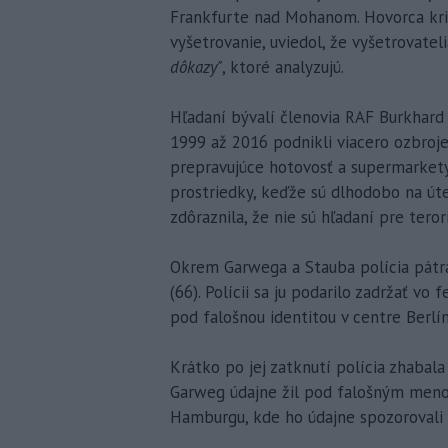
Frankfurte nad Mohanom. Hovorca kri
vyšetrovanie, uviedol, že vyšetrovatel
dôkazy"
, ktoré analyzujú.
Hľadaní bývalí členovia RAF Burkhard
1999 až 2016 podnikli viacero ozbroje
prepravujúce hotovosť a supermarkety.
prostriedky, keďže sú dlhodobo na úte
zdôraznila, že nie sú hľadaní pre tero
Okrem Garwega a Stauba polícia pátra
(66). Polícii sa ju podarilo zadržať vo 
pod falošnou identitou v centre Berlín
Krátko po jej zatknutí polícia zhabala 
Garweg údajne žil pod falošným menom
Hamburgu, kde ho údajne spozorovali