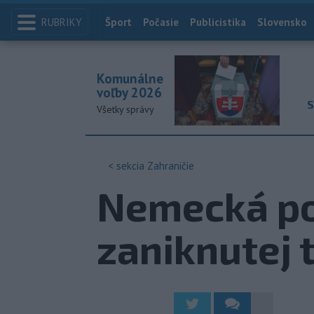
RUBRIKY
Index
Šport
Počasie
Publicistika
Slovensko
Komunálne
voľby 2026
S
Všetky správy
< sekcia
Zahraničie
Nemecká pol
zaniknutej 