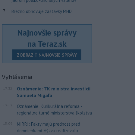
jadrom poľsko-uhorských vzťahov
7
Brezno obnovuje zastávky MHD
Najnovšie správy
na Teraz.sk
ZOBRAZIŤ NAJNOVŠIE SPRÁVY
Vyhlásenia
Oznámenie: TK ministra investícií
17:32
Samuela Migaľa
17:17
Oznámenie: Kurikurálna reforma -
regionálne turné ministerstva školstva
15:09
MIRRI: Fakty majú prednosť pred
domnienkami. Výzvu realizovala