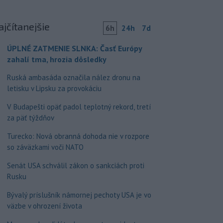
ajčítanejšie
6h
24h
7d
ÚPLNÉ ZATMENIE SLNKA: Časť Európy
zahalí tma, hrozia dôsledky
Ruská ambasáda označila nález dronu na
letisku v Lipsku za provokáciu
V Budapešti opäť padol teplotný rekord, tretí
za päť týždňov
Turecko: Nová obranná dohoda nie v rozpore
so záväzkami voči NATO
Senát USA schválil zákon o sankciách proti
Rusku
Bývalý príslušník námornej pechoty USA je vo
väzbe v ohrození života