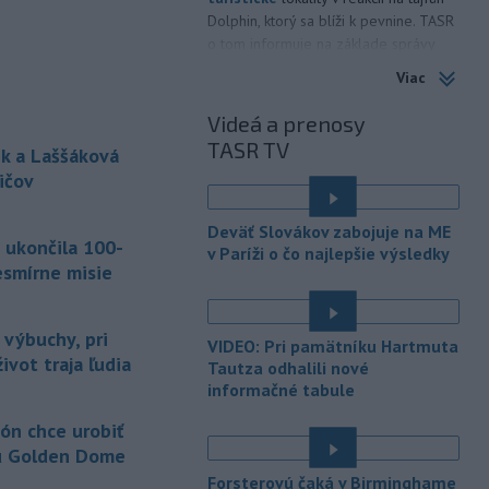
Dolphin, ktorý sa blíži k pevnine. TASR
o tom informuje na základe správy
agentúry AP.
Viac
-
Taliansky tenista Matteo
21:30
Videá a prenosy
Arnaldi vypadol na turnaji ATP
TASR TV
Masters 1000
v Montreale už v 3.
k a Laššáková
kole dvojhry.
ičov
-
Pri požiari lesného porastu v
20:18
Deväť Slovákov zabojuje na ME
Trstíne v okrese Trnava zasahuje
 ukončila 100-
v Paríži o čo najlepšie výsledky
takmer 50 hasičov.
esmírne misie
-
Vláda Konžskej
20:01
demokratickej republiky (KDR) v
 výbuchy, pri
VIDEO: Pri pamätníku Hartmuta
piatok oznámila,
že preverí, či sa v
ivot traja ľudia
Tautza odhalili nové
zásielkach oxidu kobaltnatého
informačné tabule
vyvážaných do Číny nachádza urán.
ón chce urobiť
-
Senát Spojených štátov v
19:49
u Golden Dome
piatok schválil návrh zákona o
sankciách zameraný na príjmy Ruska z
Forsterovú čaká v Birminghame