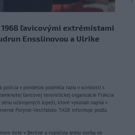
7
u 1968 ľavicovými extrémistami
drun Ensslinovou a Ulrike
polícia v pondelok podnikla raziu v súvislosti s
niknutej ľavicovej teroristickej organizácie Frakcia
 sériu ozbrojených lúpeží, ktoré vykonali najmä v
everné Porýnie-Vestfálsko. TASR informuje podľa
ednom byte v Berlíne a vypočula jednu osobu vo