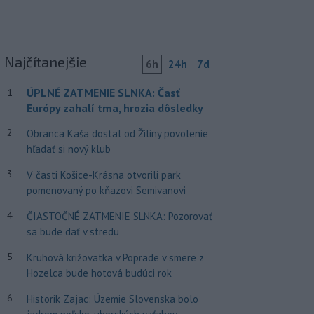
Najčítanejšie
6h
24h
7d
ÚPLNÉ ZATMENIE SLNKA: Časť
1
Európy zahalí tma, hrozia dôsledky
2
Obranca Kaša dostal od Žiliny povolenie
hľadať si nový klub
3
V časti Košice-Krásna otvorili park
pomenovaný po kňazovi Semivanovi
4
ČIASTOČNÉ ZATMENIE SLNKA: Pozorovať
sa bude dať v stredu
5
Kruhová križovatka v Poprade v smere z
Hozelca bude hotová budúci rok
6
Historik Zajac: Územie Slovenska bolo