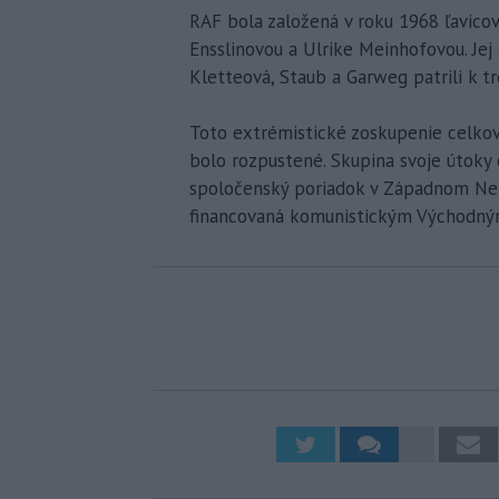
RAF bola založená v roku 1968 ľavic
Ensslinovou a Ulrike Meinhofovou. Jej č
Kletteová, Staub a Garweg patrili k tr
Toto extrémistické zoskupenie celkov
bolo rozpustené. Skupina svoje útoky 
spoločenský poriadok v Západnom Neme
financovaná komunistickým Východným