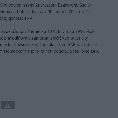
ovými extrémistami Andreasom Baaderom, Gudrun
lenovia boli aktívni aj v 90. rokoch 20. storočia.
etej generácii RAF.
o zavraždilo v Nemecku 30 ľudí, v roku 1998 však
ospravedlňovala zámerom zničiť kapitalistický
cku. Rozšírené sú špekulácie, že RAF bola sčasti
 Nemeckom a jeho tajnou políciou Stasi, píše DPA.