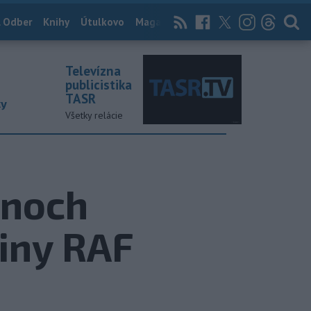
 Odber
Knihy
Útulkovo
Magazín
News Now
Archív
TASR
Televízna
publicistika
TASR
ky
Všetky relácie
enoch
piny RAF