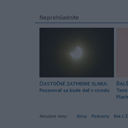
Neprehliadnite
ČIASTOČNÉ ZATMENIE SLNKA:
ĎALŠ
Pozorovať sa bude dať v stredu
Tent
Plach
Aktuálne témy:
Kvízy
Podcasty
Rok Ľ.Š