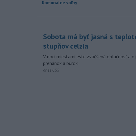
Komunálne voľby
Sobota má byť jasná s teplot
stupňov celzia
V noci miestami ešte zväčšená oblačnosť a oj
prehánok a búrok.
dnes 6:55