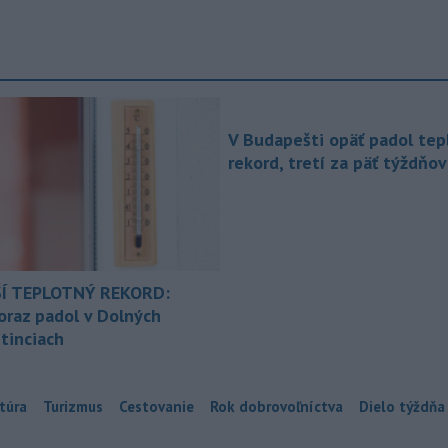
V Budapešti opäť padol tep
rekord, tretí za päť týždňov
Í TEPLOTNÝ REKORD:
oraz padol v Dolných
tinciach
túra
Turizmus
Cestovanie
Rok dobrovoľníctva
Dielo týždňa