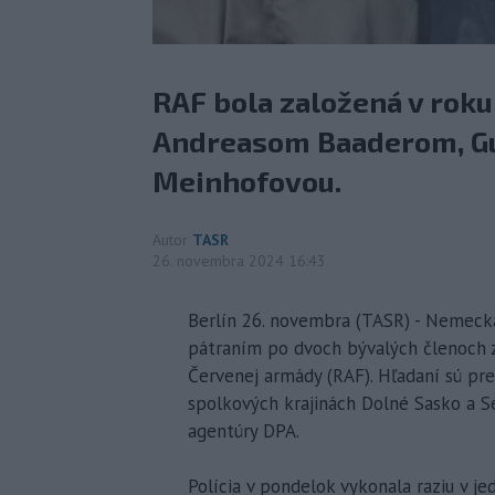
RAF bola založená v rok
Andreasom Baaderom, Gu
Meinhofovou.
Autor
TASR
26. novembra 2024 16:43
Berlín 26. novembra (TASR) - Nemecká 
pátraním po dvoch bývalých členoch za
Červenej armády (RAF). Hľadaní sú pre
spolkových krajinách Dolné Sasko a S
agentúry DPA.
Polícia v pondelok vykonala raziu v j