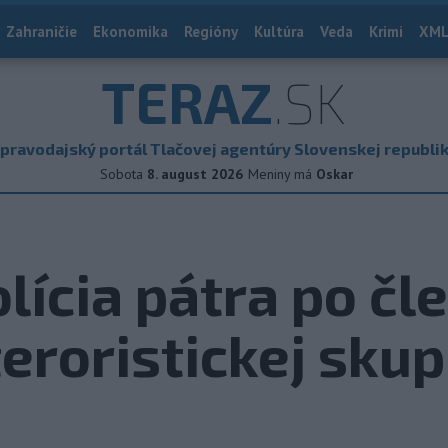
Zahraničie
Ekonomika
Regióny
Kultúra
Veda
Krimi
XML
TERAZ
.SK
pravodajský portál Tlačovej agentúry Slovenskej republi
Sobota
8. august 2026
Meniny má
Oskar
ícia pátra po čl
teroristickej sku