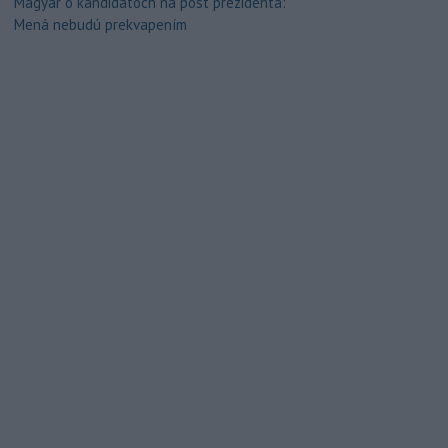
Magyar o kandidátoch na post prezidenta:
Mená nebudú prekvapením