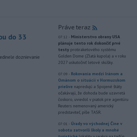
Práve teraz
ou do 33
-
Ministerstvo obrany USA
07:12
plánuje tento rok dokončiť prvé
testy
protiraketového systému
Golden Dome (Zlatá kupola) a v roku
edinele doznievanie
2027 uskutočniť letové skúšky.
-
Rokovania medzi Iránom a
07:09
Ománom o situácii v Hormuzskom
prielive
napredujú a Spojené štáty
očakávajú, že dohoda bude uzavretá
čoskoro, uviedol v piatok pre agentúru
Reuters nemenovaný americký
predstaviteľ, píše TASR.
-
Úrady vo východnej Číne v
07:01
sobotu zatvorili školy a mnohé
turistické
lokality v reakcii na tajfún