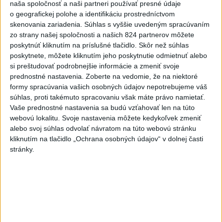
naša spoločnosť a naši partneri používať presné údaje
o geografickej polohe a identifikáciu prostredníctvom
FIFA odsúdila kontroverzné
skenovania zariadenia. Súhlas s vyššie uvedeným spracúvaním
informácie ohľadom prezidenta
zo strany našej spoločnosti a našich 824 partnerov môžete
Infantina
poskytnúť kliknutím na príslušné tlačidlo. Skôr než súhlas
dnes 7:10
poskytnete, môžete kliknutím jeho poskytnutie odmietnuť alebo
si preštudovať podrobnejšie informácie a zmeniť svoje
Práve teraz
prednostné nastavenia.
Zoberte na vedomie, že na niektoré
formy spracúvania vašich osobných údajov nepotrebujeme váš
-
Irán stanovil nové podmienky na obnovenie plavby cez
07:13
súhlas, proti takémuto spracovaniu však máte právo namietať.
Hormuzský prieliv
vrátane požiadavky, aby Spojené štáty už nikdy
Vaše prednostné nastavenia sa budú vzťahovať len na túto
neohrozovali Islamskú republiku.
webovú lokalitu. Svoje nastavenia môžete kedykoľvek zmeniť
alebo svoj súhlas odvolať návratom na túto webovú stránku
Viac
kliknutím na tlačidlo „Ochrana osobných údajov“ v dolnej časti
Videá a prenosy TASR TV
stránky.
Deväť Slovákov zabojuje na ME v Paríži
o čo najlepšie výsledky
Viac