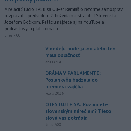
V relácii Štúdio TASR sa Oliver Remiaš o reforme samospráv
rozprával s predsedom Združenia miest a obcí Slovenska
Jozefom Božikom. Reláciu nájdete aj na YouTube a
podcastových platformách.
dnes 7:00
V nedeľu bude jasno alebo len
malá oblačnosť
dnes 6:14
DRÁMA V PARLAMENTE:
Poslankyňa hádzala do
premiéra vajíčka
včera 20:16
OTESTUJTE SA: Rozumiete
slovenským nárečiam? Tieto
slová vás potrápia
dnes 7:00