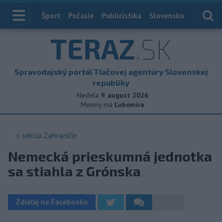
Index
Šport
Počasie
Publicistika
Slovensko
Zahranič
TERAZ
.SK
Spravodajský portál Tlačovej agentúry Slovenskej
republiky
Nedela
9. august 2026
Meniny má
Ľubomíra
< sekcia
Zahraničie
Nemecká prieskumná jednotka
sa stiahla z Grónska
Zdieľaj na Facebooku