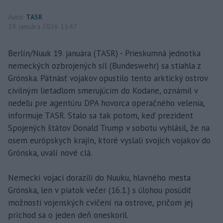
Autor
TASR
19. januára 2026 11:47
Berlín/Nuuk 19. januára (TASR) - Prieskumná jednotka
nemeckých ozbrojených síl (Bundeswehr) sa stiahla z
Grónska. Pätnásť vojakov opustilo tento arktický ostrov
civilným lietadlom smerujúcim do Kodane, oznámil v
nedeľu pre agentúru DPA hovorca operačného velenia,
informuje TASR. Stalo sa tak potom, keď prezident
Spojených štátov Donald Trump v sobotu vyhlásil, že na
osem európskych krajín, ktoré vyslali svojich vojakov do
Grónska, uvalí nové clá.
Nemeckí vojaci dorazili do Nuuku, hlavného mesta
Grónska, len v piatok večer (16.1.) s úlohou posúdiť
možnosti vojenských cvičení na ostrove, pričom jej
príchod sa o jeden deň oneskoril.