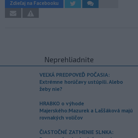
Zdieľaj na Facebooku
Neprehliadnite
VEĽKÁ PREDPOVEĎ POČASIA:
Extrémne horúčavy ustúpili. Alebo
žeby nie?
HRABKO o výhode
Majerského:Mazurek a Laššáková majú
rovnakých voličov
ČIASTOČNÉ ZATMENIE SLNKA: