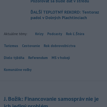
Pozorovať sa bude dať v stredu
ĎALŠÍ TEPLOTNÝ REKORD: Tentoraz
padol v Dolných Plachtinciach
Aktuálne témy:
Kvízy
Podcasty
Rok Ľ.Štúra
Turizmus
Cestovanie
Rok dobrovoľníctva
Dielo týždňa
Referendum
MS v hokeji
Komunálne voľby
J. Božik: Financovanie samospráv nie je
ich jediný problém