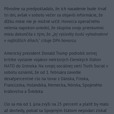
Pôvodne sa predpokladalo, že ich nasadenie bude trvať
tri dni, avšak v sobotu večer sa objavili informácie, že
dĺžku misie nie je možné určiť. Hovorca operačného
velenia napokon uviedol, že skupina svoju prieskumnú
misiu dokončila s tým, že
„jej výsledky budú vyhodnotené
v najbližších dňoch,“
cituje DPA hovorcu.
Americký prezident Donald Trump podrobil ostrej
kritike vyslanie vojakov niektorých členských štátov
NATO do Grónska. Na svojej sociálnej sieti Truth Social v
sobotu oznámil, že od 1. februára zavedie
desaťpercentné clo na tovar z Dánska, Fínska,
Francúzska, Holandska, Nemecka, Nórska, Spojeného
kráľovstva a Švédska.
Clo sa má od 1. júna zvýši na 25 percent a platiť by malo
až dovtedy, pokiaľ sa Spojeným štátom nepodarí získať