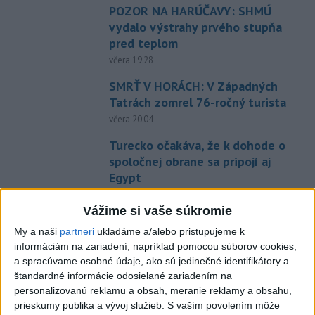
POZOR NA HARÚČAVY: SHMÚ
vydalo výstrahy prvého stupňa
pred teplom
včera 19:28
SMRŤ V HORÁCH: V Západných
Tatrách zomrel 76-ročný turista
včera 20:04
Turecko očakáva, že k dohode o
spoločnej obrane sa pripojí aj
Egypt
dnes 7:06
Vážime si vaše súkromie
Ľubomíra je kolegiálna
My a naši
partneri
ukladáme a/alebo pristupujeme k
dnes 6:45
informáciám na zariadení, napríklad pomocou súborov cookies,
a spracúvame osobné údaje, ako sú jedinečné identifikátory a
Omán: Rokovania o
štandardné informácie odosielané zariadením na
Hormuzskom prielive sú
personalizovanú reklamu a obsah, meranie reklamy a obsahu,
pozitívne a konštruktívne
prieskumy publika a vývoj služieb.
S vaším povolením môže
včera 19:24