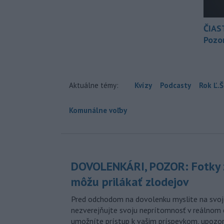
ČIAS
Pozor
Aktuálne témy:
Kvízy
Podcasty
Rok Ľ.Š
Komunálne voľby
DOVOLENKÁRI, POZOR: Fotky 
môžu prilákať zlodejov
Pred odchodom na dovolenku myslite na svoj
nezverejňujte svoju neprítomnosť v reálnom 
umožníte prístup k vašim príspevkom, upozorni