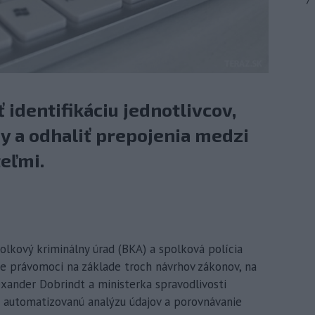
7
 identifikáciu jednotlivcov,
y a odhaliť prepojenia medzi
eľmi.
lkový kriminálny úrad (BKA) a spolková polícia
cie právomoci na základe troch návrhov zákonov, na
exander Dobrindt a ministerka spravodlivosti
í automatizovanú analýzu údajov a porovnávanie