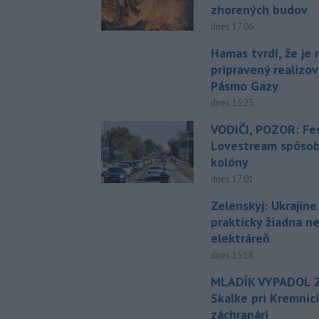
zhorených budov
dnes 17:06
Hamas tvrdí, že je 
pripravený realizov
Pásmo Gazy
dnes 15:25
VODIČI, POZOR: Fes
Lovestream spôsobu
kolóny
dnes 17:01
Zelenskyj: Ukrajin
prakticky žiadna 
elektráreň
dnes 15:18
MLADÍK VYPADOL Z
Skalke pri Kremnic
záchranári