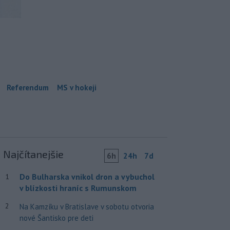
Referendum
MS v hokeji
Najčítanejšie
6h
24h
7d
Do Bulharska vnikol dron a vybuchol
1
v blízkosti hraníc s Rumunskom
2
Na Kamzíku v Bratislave v sobotu otvoria
nové Šantisko pre deti