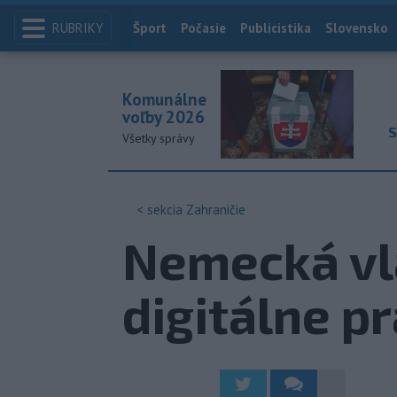
RUBRIKY
Index
Šport
Počasie
Publicistika
Slovensko
Komunálne
voľby 2026
S
Všetky správy
< sekcia
Zahraničie
Nemecká vlá
digitálne p