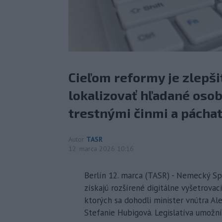
Cieľom reformy je zlepšiť
lokalizovať hľadané osob
trestnými činmi a páchat
Autor
TASR
12. marca 2026 10:16
Berlín 12. marca (TASR) - Nemecký Spo
získajú rozšírené digitálne vyšetrova
ktorých sa dohodli minister vnútra Al
Stefanie Hubigová. Legislatíva umožn