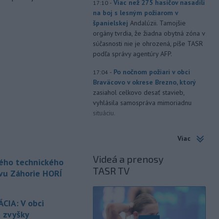
-
Viac než 275 hasičov nasadili
17:10
na boj s lesným požiarom v
španielskej
Andalúzii. Tamojšie
orgány tvrdia, že žiadna obytná zóna v
súčasnosti nie je ohrozená, píše TASR
podľa správy agentúry AFP.
-
Po nočnom požiari v obci
17:04
Braväcovo v okrese Brezno, ktorý
zasiahol celkovo desať stavieb,
vyhlásila samospráva mimoriadnu
situáciu.
-
V Bratislave sa aktuálne
16:58
Viac
tvoria kolóny vozidiel v každom
smere
k festivalu Lovestream.
Videá a prenosy
kého technického
Usmerňované sú bratislavskou
TASR TV
políciou.
vu Záhorie HORÍ
-
V tesnej blízkosti
16:50
Vojenského technického a
CIA: V obci
skúšobného
ústavu (VTSÚ) Záhorie
ú zvyšky