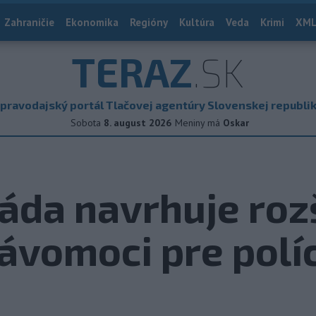
Zahraničie
Ekonomika
Regióny
Kultúra
Veda
Krimi
XML
TERAZ
.SK
pravodajský portál Tlačovej agentúry Slovenskej republi
Sobota
8. august 2026
Meniny má
Oskar
da navrhuje rozš
rávomoci pre polí