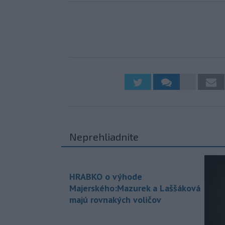
Neprehliadnite
HRABKO o výhode
Majerského:Mazurek a Laššáková
majú rovnakých voličov