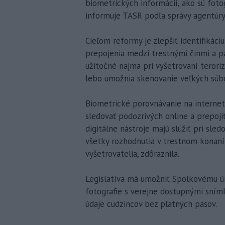
biometrických informácií, ako sú foto
informuje TASR podľa správy agentúry
Cieľom reformy je zlepšiť identifikáciu
prepojenia medzi trestnými činmi a pá
užitočné najmä pri vyšetrovaní teroriz
lebo umožnia skenovanie veľkých súbor
Biometrické porovnávanie na intern
sledovať podozrivých online a prepoji
digitálne nástroje majú slúžiť pri sled
všetky rozhodnutia v trestnom konan
vyšetrovatelia, zdôraznila.
Legislatíva má umožniť Spolkovému ú
fotografie s verejne dostupnými sním
údaje cudzincov bez platných pasov.