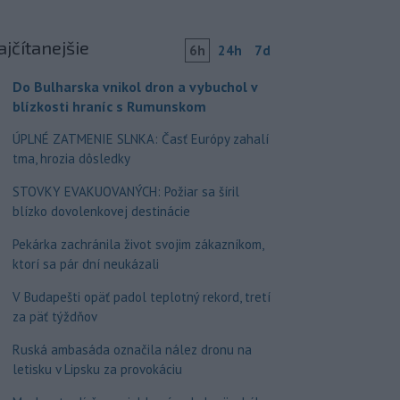
ajčítanejšie
6h
24h
7d
Do Bulharska vnikol dron a vybuchol v
blízkosti hraníc s Rumunskom
ÚPLNÉ ZATMENIE SLNKA: Časť Európy zahalí
tma, hrozia dôsledky
STOVKY EVAKUOVANÝCH: Požiar sa šíril
blízko dovolenkovej destinácie
Pekárka zachránila život svojim zákazníkom,
ktorí sa pár dní neukázali
V Budapešti opäť padol teplotný rekord, tretí
za päť týždňov
Ruská ambasáda označila nález dronu na
letisku v Lipsku za provokáciu