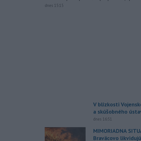
dnes 15:15
V blízkosti Vojens
a skúšobného ústa
dnes 16:51
MIMORIADNA SITUÁ
Braväcovo likviduj