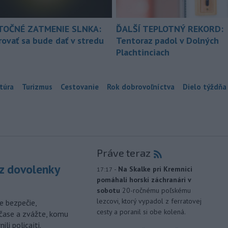
TOČNÉ ZATMENIE SLNKA:
ĎALŠÍ TEPLOTNÝ REKORD:
ovať sa bude dať v stredu
Tentoraz padol v Dolných
Plachtinciach
túra
Turizmus
Cestovanie
Rok dobrovoľníctva
Dielo týždňa
Práve teraz
z dovolenky
-
Na Skalke pri Kremnici
17:17
pomáhali horskí záchranári v
sobotu
20-ročnému poľskému
lezcovi, ktorý vypadol z ferratovej
e bezpečie,
cesty a poranil si obe kolená.
čase a zvážte, komu
li policajti.