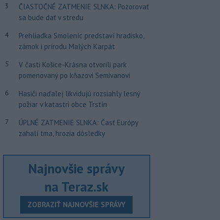
3
ČIASTOČNÉ ZATMENIE SLNKA: Pozorovať
sa bude dať v stredu
4
Prehliadka Smoleníc predstaví hradisko,
zámok i prírodu Malých Karpát
5
V časti Košice-Krásna otvorili park
pomenovaný po kňazovi Semivanovi
6
Hasiči naďalej likvidujú rozsiahly lesný
požiar v katastri obce Trstín
7
ÚPLNÉ ZATMENIE SLNKA: Časť Európy
zahalí tma, hrozia dôsledky
Najnovšie správy
na Teraz.sk
ZOBRAZIŤ NAJNOVŠIE SPRÁVY