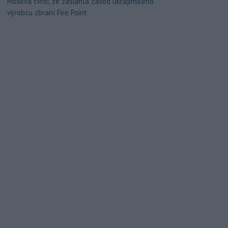
Moskva tvrdí, že zasiahla závod ukrajinského
výrobcu zbraní Fire Point