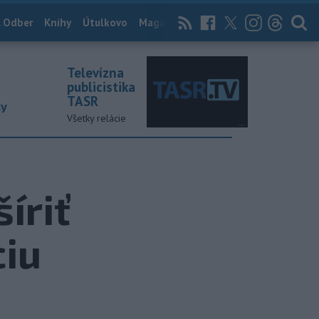
 Odber
Knihy
Útulkovo
Magazín
News Now
Archív
TASR
Televízna
publicistika
TASR
ky
Všetky relácie
íriť
ciu