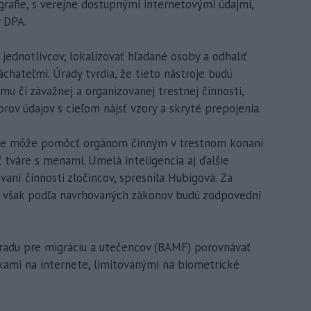
grafie, s verejne dostupnými internetovými údajmi,
 DPA.
 jednotlivcov, lokalizovať hľadané osoby a odhaliť
chateľmi. Úrady tvrdia, že tieto nástroje budú
mu či závažnej a organizovanej trestnej činnosti,
ov údajov s cieľom nájsť vzory a skryté prepojenia.
ete môže pomôcť orgánom činným v trestnom konaní
ť tváre s menami. Umelá inteligencia aj ďalšie
ovaní činnosti zločincov, spresnila Hubigová. Za
í však podľa navrhovaných zákonov budú zodpovední
radu pre migráciu a utečencov (BAMF) porovnávať
kami na internete, limitovanými na biometrické