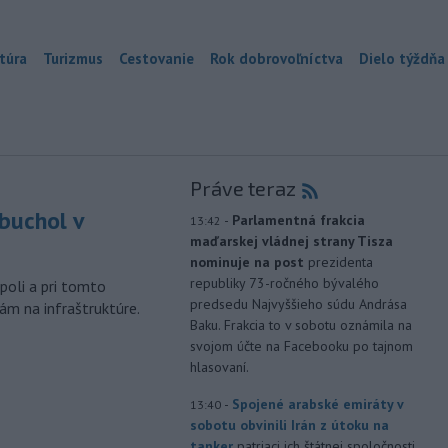
túra
Turizmus
Cestovanie
Rok dobrovoľníctva
Dielo týždňa
Práve teraz
buchol v
-
Parlamentná frakcia
13:42
maďarskej vládnej strany Tisza
m
nominuje na post
prezidenta
republiky 73-ročného bývalého
poli a pri tomto
predsedu Najvyššieho súdu Andrása
ám na infraštruktúre.
Baku. Frakcia to v sobotu oznámila na
svojom účte na Facebooku po tajnom
hlasovaní.
-
Spojené arabské emiráty v
13:40
sobotu obvinili Irán z útoku na
tanker
patriaci ich štátnej spoločnosti