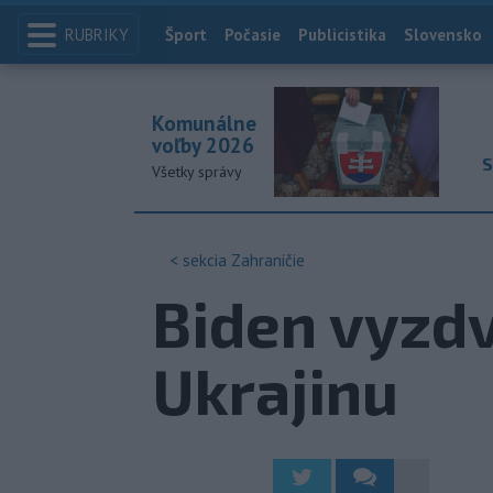
RUBRIKY
Index
Šport
Počasie
Publicistika
Slovensko
Komunálne
voľby 2026
S
Všetky správy
< sekcia
Zahraničie
Biden vyzdv
Ukrajinu