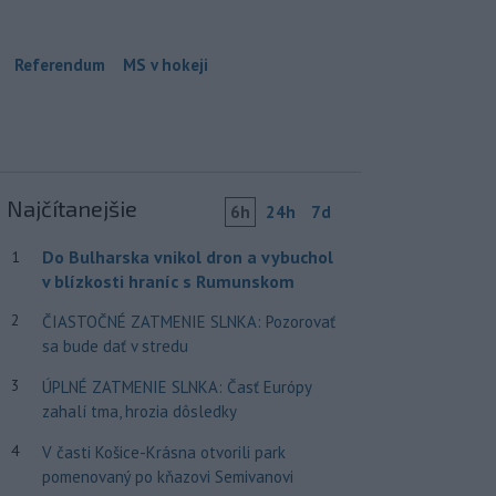
Referendum
MS v hokeji
Najčítanejšie
6h
24h
7d
Do Bulharska vnikol dron a vybuchol
1
v blízkosti hraníc s Rumunskom
2
ČIASTOČNÉ ZATMENIE SLNKA: Pozorovať
sa bude dať v stredu
3
ÚPLNÉ ZATMENIE SLNKA: Časť Európy
zahalí tma, hrozia dôsledky
4
V časti Košice-Krásna otvorili park
pomenovaný po kňazovi Semivanovi