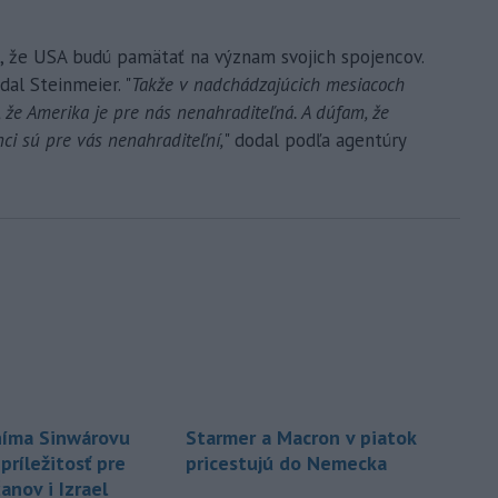
j, že USA budú pamätať na význam svojich spojencov.
dal Steinmeier. "
Takže v nadchádzajúcich mesiacoch
 že Amerika je pre nás nenahraditeľná. A dúfam, že
ci sú pre vás nenahraditeľní,
" dodal podľa agentúry
níma Sinwárovu
Starmer a Macron v piatok
príležitosť pre
pricestujú do Nemecka
anov i Izrael