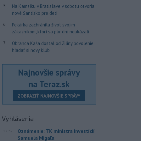
5
Na Kamzíku v Bratislave v sobotu otvoria
nové Šantisko pre deti
6
Pekárka zachránila život svojim
zákazníkom, ktorí sa pár dní neukázali
7
Obranca Kaša dostal od Žiliny povolenie
hľadať si nový klub
Najnovšie správy
na Teraz.sk
ZOBRAZIŤ NAJNOVŠIE SPRÁVY
Vyhlásenia
Oznámenie: TK ministra investícií
17:32
Samuela Migaľa