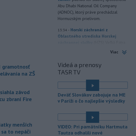
Abu Dhabi National Oil Company
(ADNOC), ktorý práve prechádzal
Hormuzským prielivom.
-
Horskí záchranári z
13:34
Oblastného strediska Horskej
záchrannej služby
(HZS) Veľká Fatra
pomáhali v sobotu dopoludnia 39-
Viac
ročnej turistke v Rybovskom sedle.
Zranila si členok.
Videá a prenosy
I gramotnosť
TASR TV
-
Polícia v piatok (7. 8.)
elávania na ZŠ
12:36
vypátrala dvoch 17-ročných
mladíkov, ktorí sú
podozriví z útoku
asiahla závod
na taxikára v Seredi. Muž pri incidente
Deväť Slovákov zabojuje na ME
utrpel vážne zranenia a skončil v
cu zbraní Fire
v Paríži o čo najlepšie výsledky
trnavskej nemocnici.
-
V niektorých okresoch na
11:19
západnom Slovensku platia v
siatky menších
VIDEO: Pri pamätníku Hartmuta
sobotu popoludní
výstrahy prvého
 sa to nepáči
Tautza odhalili nové
stupňa pred vysokými teplotami.