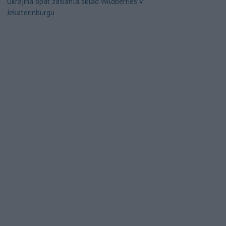
Ukrajina opäť zasiahla sklad Wildberries v
Jekaterinburgu