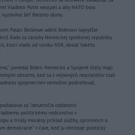
ident Vladimir Putin neuspel a aby NATO bolo
 vyzdvihol šéf Bieleho domu.
om Paláci Bellevue udelil Bidenovi najvyššie
kríž Radu za zásluhy Nemeckej spolkovej republiky
A, ktorí vládli od vzniku NSR, dosiaľ takéto
.
ená
," povedal Biden. Nemecko a Spojené štáty majú
nohými obratmi, keď sa z vojnových nepriateľov stali
 hodnotu spojenectiev nemožno podceňovať,
oďakoval za "desaťročia oddanosti
riadnemu politickému vodcovstvu v
u a trvalý morálny príklad služby, úprimnosti a
om demokracie" v čase, keď ju ohrozuje politický