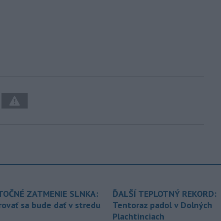
TOČNÉ ZATMENIE SLNKA:
ĎALŠÍ TEPLOTNÝ REKORD:
ovať sa bude dať v stredu
Tentoraz padol v Dolných
Plachtinciach