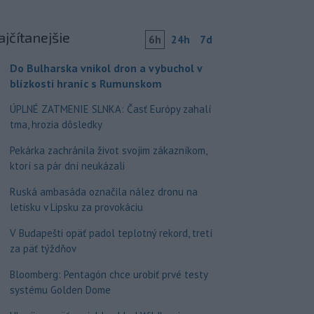
ajčítanejšie
6h
24h
7d
Do Bulharska vnikol dron a vybuchol v
blízkosti hraníc s Rumunskom
ÚPLNÉ ZATMENIE SLNKA: Časť Európy zahalí
tma, hrozia dôsledky
Pekárka zachránila život svojim zákazníkom,
ktorí sa pár dní neukázali
Ruská ambasáda označila nález dronu na
letisku v Lipsku za provokáciu
V Budapešti opäť padol teplotný rekord, tretí
za päť týždňov
Bloomberg: Pentagón chce urobiť prvé testy
systému Golden Dome