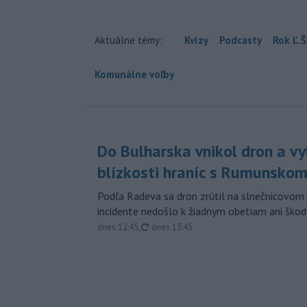
Aktuálne témy:
Kvízy
Podcasty
Rok Ľ.Š
Komunálne voľby
Do Bulharska vnikol dron a vy
blízkosti hraníc s Rumunsko
Podľa Radeva sa dron zrútil na slnečnicovom 
incidente nedošlo k žiadnym obetiam ani škod
aktualizované
dnes 12:45
,
dnes 13:45