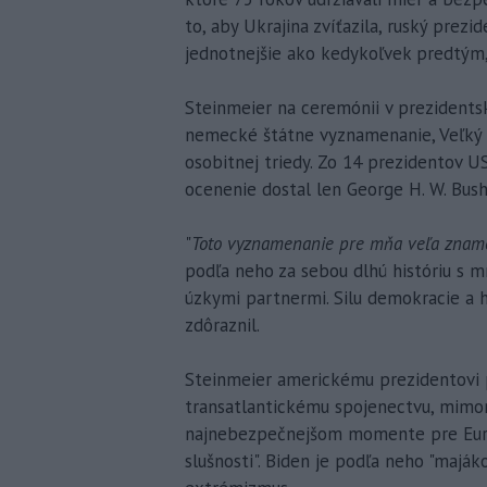
to, aby Ukrajina zvíťazila, ruský prez
jednotnejšie ako kedykoľvek predtým,
Steinmeier na ceremónii v prezidentsk
nemecké štátne vyznamenanie, Veľký 
osobitnej triedy. Zo 14 prezidentov US
ocenenie dostal len George H. W. Bush
"
Toto vyznamenanie pre mňa veľa znam
podľa neho za sebou dlhú históriu s m
úzkymi partnermi. Silu demokracie a
zdôraznil.
Steinmeier americkému prezidentovi p
transatlantickému spojenectvu, mimo
najnebezpečnejšom momente pre Európ
slušnosti". Biden je podľa neho "maják