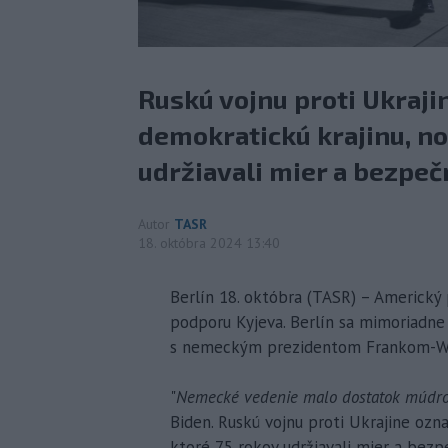
Ruskú vojnu proti Ukrajin
demokratickú krajinu, no 
udržiavali mier a bezpeč
Autor
TASR
18. októbra 2024 13:40
Berlín 18. októbra (TASR) – Americký
podporu Kyjeva. Berlín sa mimoriadne 
s nemeckým prezidentom Frankom-Wa
"
Nemecké vedenie malo dostatok múdrost
Biden. Ruskú vojnu proti Ukrajine ozna
ktoré 75 rokov udržiavali mier a bez