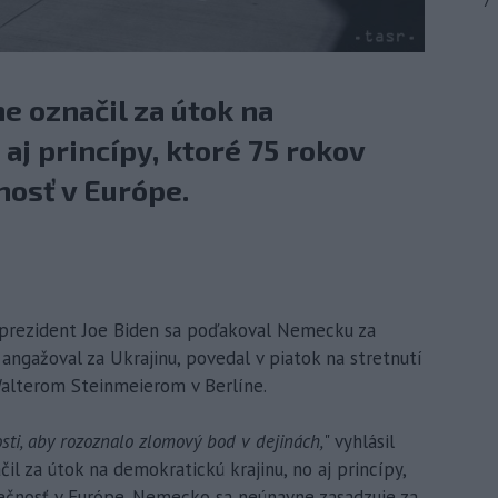
7
e označil za útok na
aj princípy, ktoré 75 rokov
nosť v Európe.
 prezident Joe Biden sa poďakoval Nemecku za
angažoval za Ukrajinu, povedal v piatok na stretnutí
lterom Steinmeierom v Berlíne.
i, aby rozoznalo zlomový bod v dejinách,
" vyhlásil
čil za útok na demokratickú krajinu, no aj princípy,
pečnosť v Európe. Nemecko sa neúnavne zasadzuje za