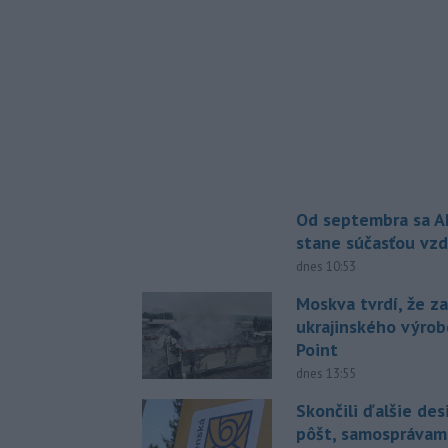
Od septembra sa A
stane súčasťou vzd
dnes 10:53
Moskva tvrdí, že z
ukrajinského výrob
Point
dnes 13:55
Skončili ďalšie de
pôšt, samosprávam