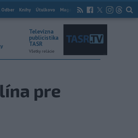
 Odber
Knihy
Útulkovo
Magazín
News Now
Archív
TASR
Televízna
publicistika
TASR
ky
Všetky relácie
lína pre