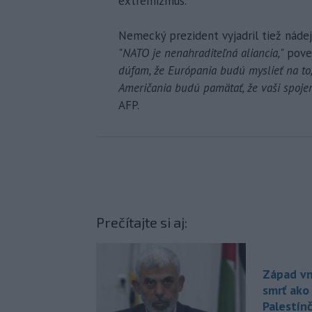
extrémizmus.
Nemecký prezident vyjadril tiež náde
"
NATO je nenahraditeľná aliancia,
" pove
dúfam, že Európania budú myslieť na to,
Američania budú pamätať, že vaši spojen
AFP.
Prečítajte si aj:
Západ v
smrť ako 
Palestínč