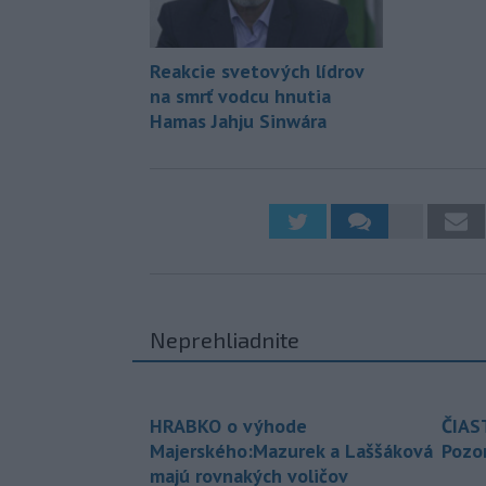
Reakcie svetových lídrov
na smrť vodcu hnutia
Hamas Jahju Sinwára
Neprehliadnite
HRABKO o výhode
ČIAS
Majerského:Mazurek a Laššáková
Pozor
majú rovnakých voličov