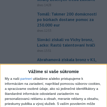
dnes 14:28
Tomáš: Takmer 200 domácností
po búrkach dostane pomoc za
250.000 eur
dnes 12:53
Slováci získali vo Vichy bronz,
Lacko: Rastú talentovaní hráči
dnes 15:51
Abrahamová získala bronz v K1,
Záhorská piata
aktualizované
dnes 16:08
,
dnes 16:10
Vážime si vaše súkromie
Práve teraz
My a naši
partneri
ukladáme a/alebo pristupujeme k
informáciám na zariadení, napríklad pomocou súborov cookies,
-
Slovenská polícia prispela k objasneniu prípadu
16:08
a spracúvame osobné údaje, ako sú jedinečné identifikátory a
prevádzačstva,
ktorý sa podarilo ukončiť právoplatným odsúdením
štandardné informácie odosielané zariadením na
páchateľa v Maďarsku.
personalizovanú reklamu a obsah, meranie reklamy a obsahu,
prieskumy publika a vývoj služieb.
S vaším povolením môže