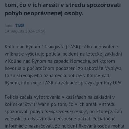
tom, čo v ich areáli v stredu spozorovali
pohyb neoprávnenej osoby.
Autor
TASR
14. augusta 2024 19:58
Kolín nad Rýnom 14. augusta (TASR) - Ako nepovolené
vniknutie vyšetruje polícia incident na leteckej základni
v Kolíne nad Rýnom na západe Nemecka, pri ktorom
hovorila o počiatočnom podozrení zo sabotáže. Vyplýva
to zo stredajšieho oznámenia polície v Kolíne nad
Rýnom, informuje TASR na základe správy agentúry DPA.
Polícia začala vyšetrovanie v kasárňach na základni v
kolínskej štvrti Wahn po tom, čo v ich areáli v stredu
spozorovali pohyb
"neoprávnenej osoby"
, po ktorej začali
vojenskí predstavitelia neúspešne pátrať. Počiatočné
informácie naznačovali, že neidentifikovaná osoba mohla