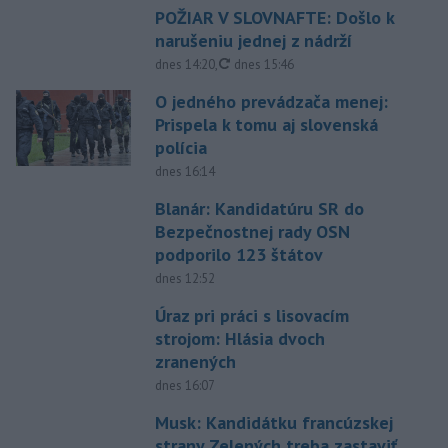
POŽIAR V SLOVNAFTE: Došlo k
narušeniu jednej z nádrží
aktualizované
dnes 14:20
,
dnes 15:46
O jedného prevádzača menej:
Prispela k tomu aj slovenská
polícia
dnes 16:14
Blanár: Kandidatúru SR do
Bezpečnostnej rady OSN
podporilo 123 štátov
dnes 12:52
Úraz pri práci s lisovacím
strojom: Hlásia dvoch
zranených
dnes 16:07
Musk: Kandidátku francúzskej
strany Zelených treba zastaviť