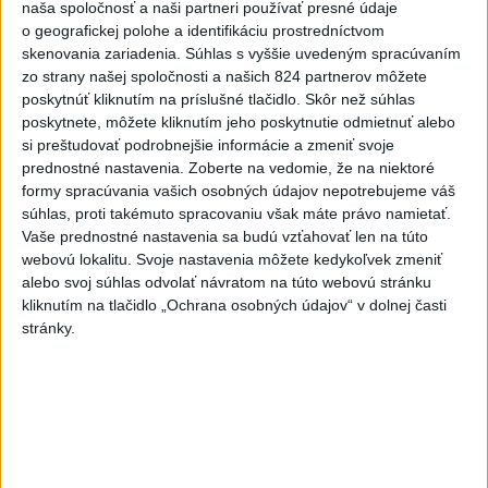
naša spoločnosť a naši partneri používať presné údaje
Viac
Videá a prenosy TASR TV
o geografickej polohe a identifikáciu prostredníctvom
skenovania zariadenia. Súhlas s vyššie uvedeným spracúvaním
zo strany našej spoločnosti a našich 824 partnerov môžete
Deväť Slovákov zabojuje na ME v Paríži
poskytnúť kliknutím na príslušné tlačidlo. Skôr než súhlas
o čo najlepšie výsledky
poskytnete, môžete kliknutím jeho poskytnutie odmietnuť alebo
si preštudovať podrobnejšie informácie a zmeniť svoje
prednostné nastavenia.
Zoberte na vedomie, že na niektoré
Viac
formy spracúvania vašich osobných údajov nepotrebujeme váš
Najčítanejšie
súhlas, proti takémuto spracovaniu však máte právo namietať.
Vaše prednostné nastavenia sa budú vzťahovať len na túto
6h
24h
7d
webovú lokalitu. Svoje nastavenia môžete kedykoľvek zmeniť
alebo svoj súhlas odvolať návratom na túto webovú stránku
Horúčavy vystriedajú búrky: Výstrahy
1
kliknutím na tlačidlo „Ochrana osobných údajov“ v dolnej časti
vydali vo viacerých okresoch
stránky.
2
POŽIAR V SLOVNAFTE: Došlo k narušeniu jednej z nádrží
3
POŽIAR PRI BRATISLAVE: Plamene pohltili skládku
odpadu
4
ČIASTOČNÉ ZATMENIE SLNKA: Pozorovať sa bude dať v