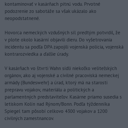
kontaminovať v kasárňach pitnú vodu. Prvotné
podozrenie zo sabotáže sa však ukázalo ako
neopodstatnené.
Hovorca nemeckých vzdušných síl predtým potvrdil, že
v plote okolo kasární objavili dieru. Do vyšetrovania
incidentu sa podľa DPA zapojili vojenská polícia, vojenská
kontrarozviedka a ďalšie úrady.
V kasárňach vo štvrti Wahn sídli niekoľko veliteľských
orgánov, ako aj vojenské a civilné pracoviská nemeckej
armády (Bundeswehr) a úrad, ktorý má na starosti
prepravu vojakov, materiálu a politických a
parlamentných predstaviteľov. Kasárne priamo susedia s
letiskom Kolín nad Rýnom/Bonn. Podľa týždenníka
Spiegel tam pôsobí celkovo 4300 vojakov a 1200
civilných zamestnancov.