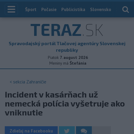
Index
Šport
Počasie
Publicistika
Slovensko
Zahranič
TERAZ
.SK
Spravodajský portál Tlačovej agentúry Slovenskej
republiky
Piatok
7. august 2026
Meniny má
Štefánia
< sekcia
Zahraničie
Incident v kasárňach už
nemecká polícia vyšetruje ako
vniknutie
Zdieľaj na Facebooku