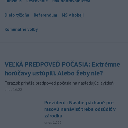
Turizmus
Cestovanie
Rok dobrovoľníctva
Dielo týždňa
Referendum
MS v hokeji
Komunálne voľby
VEĽKÁ PREDPOVEĎ POČASIA: Extrémne
horúčavy ustúpili. Alebo žeby nie?
Teraz.sk prináša predpoveď počasia na nasledujúci týždeň.
dnes 16:00
Prezident: Násilie páchané pre
rasovú nenávisť treba odsúdiť v
zárodku
dnes 12:33