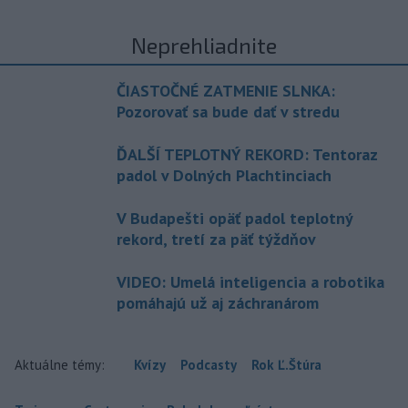
Neprehliadnite
ČIASTOČNÉ ZATMENIE SLNKA:
Pozorovať sa bude dať v stredu
ĎALŠÍ TEPLOTNÝ REKORD: Tentoraz
padol v Dolných Plachtinciach
V Budapešti opäť padol teplotný
rekord, tretí za päť týždňov
VIDEO: Umelá inteligencia a robotika
pomáhajú už aj záchranárom
Aktuálne témy:
Kvízy
Podcasty
Rok Ľ.Štúra