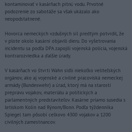
kontaminovať v kasárňach pitnú vodu. Prvotné
podozrenie zo sabotáže sa však ukázalo ako
neopodstatnené.
Hovorca nemeckých vzdušných síl predtým potvrdil, že
v plote okolo kasární objavili dieru. Do vyšetrovania
incidentu sa podľa DPA zapojili vojenská polícia, vojenská
kontrarozviedka a ďalšie úrady.
V kasárňach vo štvrti Wahn sídli niekoľko veliteľských
orgánov, ako aj vojenské a civilné pracoviská nemeckej
armády (Bundeswehr) a úrad, ktorý má na starosti
prepravu vojakov, materiálu a politických a
parlamentných predstaviteľov. Kasárne priamo susedia s
letiskom Kolín nad Rýnom/Bonn. Podľa týždenníka
Spiegel tam pôsobí celkovo 4300 vojakov a 1200
civilných zamestnancov.