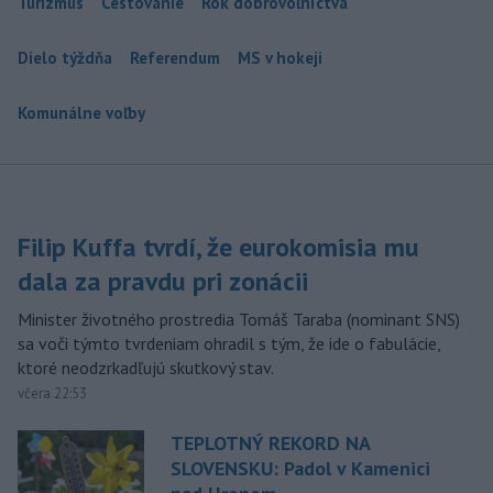
Turizmus
Cestovanie
Rok dobrovoľníctva
Dielo týždňa
Referendum
MS v hokeji
Komunálne voľby
Filip Kuffa tvrdí, že eurokomisia mu
dala za pravdu pri zonácii
Minister životného prostredia Tomáš Taraba (nominant SNS)
sa voči týmto tvrdeniam ohradil s tým, že ide o fabulácie,
ktoré neodzrkadľujú skutkový stav.
včera 22:53
TEPLOTNÝ REKORD NA
SLOVENSKU: Padol v Kamenici