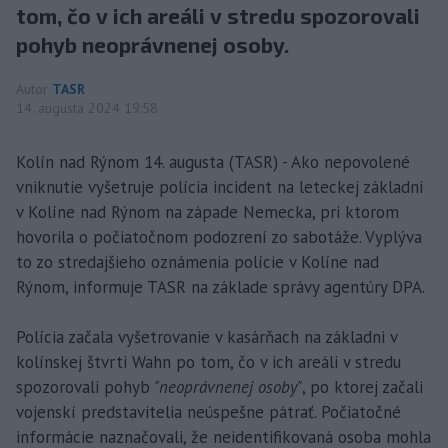
tom, čo v ich areáli v stredu spozorovali
pohyb neoprávnenej osoby.
Autor
TASR
14. augusta 2024 19:58
Kolín nad Rýnom 14. augusta (TASR) - Ako nepovolené
vniknutie vyšetruje polícia incident na leteckej základni
v Kolíne nad Rýnom na západe Nemecka, pri ktorom
hovorila o počiatočnom podozrení zo sabotáže. Vyplýva
to zo stredajšieho oznámenia polície v Kolíne nad
Rýnom, informuje TASR na základe správy agentúry DPA.
Polícia začala vyšetrovanie v kasárňach na základni v
kolínskej štvrti Wahn po tom, čo v ich areáli v stredu
spozorovali pohyb
"neoprávnenej osoby"
, po ktorej začali
vojenskí predstavitelia neúspešne pátrať. Počiatočné
informácie naznačovali, že neidentifikovaná osoba mohla