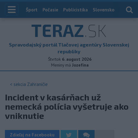
Index
Šport
Počasie
Publicistika
Slovensko
Zahranič
TERAZ
.SK
Spravodajský portál Tlačovej agentúry Slovenskej
republiky
Štvrtok
6. august 2026
Meniny má
Jozefína
< sekcia
Zahraničie
Incident v kasárňach už
nemecká polícia vyšetruje ako
vniknutie
Zdieľaj na Facebooku