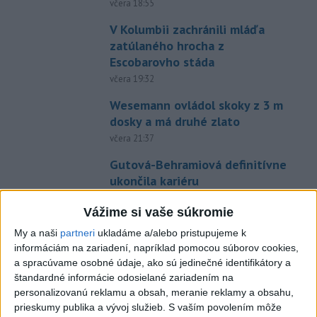
včera 18:55
V Kolumbii zachránili mláďa
zatúlaného hrocha z
Escobarovho stáda
včera 19:32
Wesemann ovládol skoky z 3 m
dosky a má druhé zlato
včera 21:37
Gutová-Behramiová definitívne
ukončila kariéru
včera 19:17
Vážime si vaše súkromie
Európske ligy vyzvali na
My a naši
partneri
ukladáme a/alebo pristupujeme k
reformu riadenia FIFA
informáciám na zariadení, napríklad pomocou súborov cookies,
včera 18:49
a spracúvame osobné údaje, ako sú jedinečné identifikátory a
štandardné informácie odosielané zariadením na
Práve teraz
personalizovanú reklamu a obsah, meranie reklamy a obsahu,
prieskumy publika a vývoj služieb.
S vaším povolením môže
-
Štátny tajomník ministerstva životného prostredia Filip
22:44