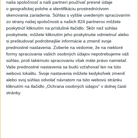
naša spoločnosť a naši partneri používať presné údaje
Kuffa tvrdí,
že mu Európska komisia (EK) dala za pravdu v súvislosti
o geografickej polohe a identifikáciu prostredníctvom
s vládnou pripomienkou k zonáciám národných parkov (NP) a naďalej
skenovania zariadenia. Súhlas s vyššie uvedeným spracúvaním
je tak ohrozených 450 miliónov eur z plánu obnovy.
zo strany našej spoločnosti a našich 824 partnerov môžete
poskytnúť kliknutím na príslušné tlačidlo. Skôr než súhlas
Viac
poskytnete, môžete kliknutím jeho poskytnutie odmietnuť alebo
Videá a prenosy TASR TV
si preštudovať podrobnejšie informácie a zmeniť svoje
prednostné nastavenia.
Zoberte na vedomie, že na niektoré
TK Ministra spravodlivosti SR B.
formy spracúvania vašich osobných údajov nepotrebujeme váš
Suska
súhlas, proti takémuto spracovaniu však máte právo namietať.
Vaše prednostné nastavenia sa budú vzťahovať len na túto
webovú lokalitu. Svoje nastavenia môžete kedykoľvek zmeniť
Viac
alebo svoj súhlas odvolať návratom na túto webovú stránku
Najčítanejšie
kliknutím na tlačidlo „Ochrana osobných údajov“ v dolnej časti
stránky.
6h
24h
7d
Český herec Vladimír Polívka odmietol
1
zaujímavé filmové projekty
2
Predstavitelia Mladého Hlasu podali trestné oznámenie