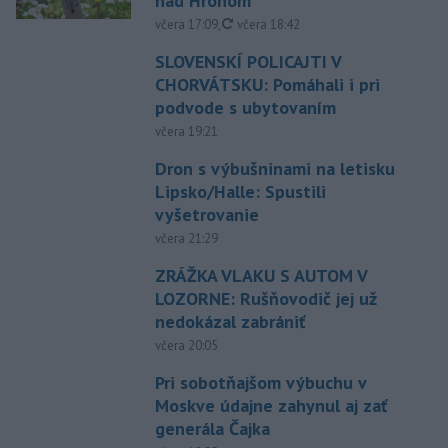
nad Hronom
aktualizované
včera 17:09
,
včera 18:42
SLOVENSKÍ POLICAJTI V
CHORVÁTSKU: Pomáhali i pri
podvode s ubytovaním
včera 19:21
Dron s výbušninami na letisku
Lipsko/Halle: Spustili
vyšetrovanie
včera 21:29
ZRÁŽKA VLAKU S AUTOM V
LOZORNE: Rušňovodič jej už
nedokázal zabrániť
včera 20:05
Pri sobotňajšom výbuchu v
Moskve údajne zahynul aj zať
generála Čajka