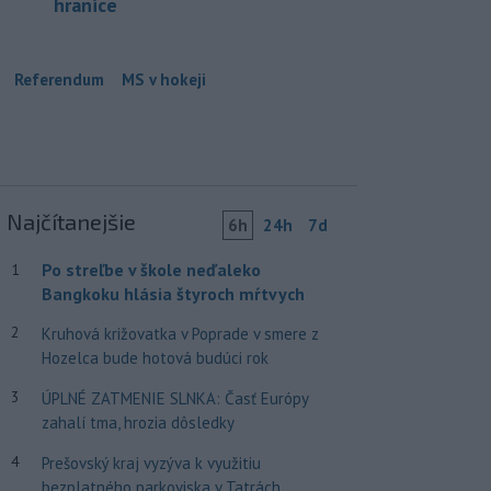
hranice
Referendum
MS v hokeji
Najčítanejšie
6h
24h
7d
Po streľbe v škole neďaleko
1
Bangkoku hlásia štyroch mŕtvych
2
Kruhová križovatka v Poprade v smere z
Hozelca bude hotová budúci rok
3
ÚPLNÉ ZATMENIE SLNKA: Časť Európy
zahalí tma, hrozia dôsledky
4
Prešovský kraj vyzýva k využitiu
bezplatného parkoviska v Tatrách