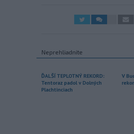
Neprehliadnite
ĎALŠÍ TEPLOTNÝ REKORD:
V Bu
Tentoraz padol v Dolných
rekor
Plachtinciach