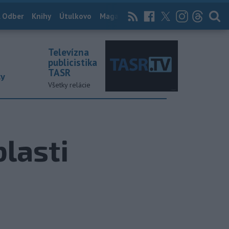
 Odber
Knihy
Útulkovo
Magazín
News Now
Archív
TASR
Televízna
publicistika
TASR
ky
Všetky relácie
blasti