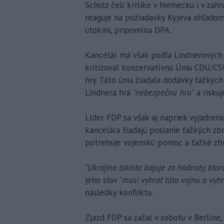
Scholz čelí kritike v Nemecku i v za
reaguje na požiadavky Kyjeva ohľadom
útokmi, pripomína DPA.
Kancelár má však podľa Lindnerových
kritizoval konzervatívnu Úniu CDU/CSU
hry. Táto únia žiadala dodávky ťažkýc
Lindnera hrá
"nebezpečnú hru"
a riskuj
Líder FDP sa však aj napriek vyjadreni
kancelára žiadajú poslanie ťažkých zbr
potrebuje vojenskú pomoc a ťažké zb
"Ukrajina takisto bojuje za hodnoty, ktor
jeho slov
"musí vyhrať túto vojnu a vyhr
následky konfliktu.
Zjazd FDP sa začal v sobotu v Berlíne