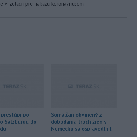
e v izolácii pre nákazu koronavírusom.
prestúpi po
Somálčan obvinený z
o Salzburgu do
dobodania troch žien v
du
Nemecku sa ospravedlnil