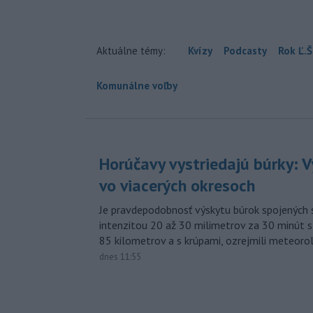
Aktuálne témy:
Kvízy
Podcasty
Rok Ľ.Š
Komunálne voľby
Horúčavy vystriedajú búrky: V
vo viacerých okresoch
Je pravdepodobnosť výskytu búrok spojených 
intenzitou 20 až 30 milimetrov za 30 minút s
85 kilometrov a s krúpami, ozrejmili meteoro
dnes 11:55