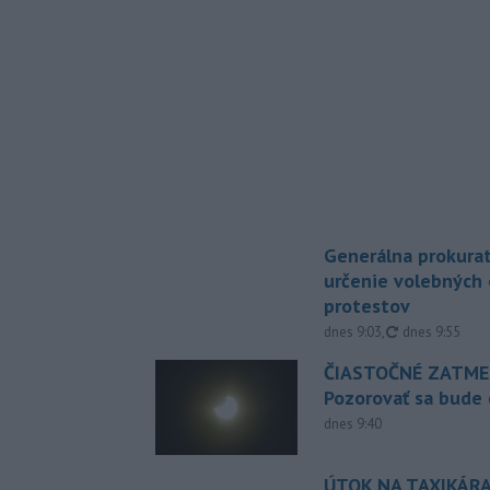
Generálna prokurat
určenie volebných
protestov
aktualizované
dnes 9:03
,
dnes 9:55
ČIASTOČNÉ ZATME
Pozorovať sa bude 
dnes 9:40
ÚTOK NA TAXIKÁRA