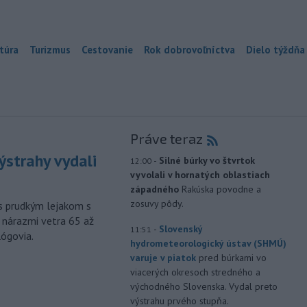
túra
Turizmus
Cestovanie
Rok dobrovoľníctva
Dielo týždňa
Práve teraz
ýstrahy vydali
-
Silné búrky vo štvrtok
12:00
vyvolali v hornatých oblastiach
západného
Rakúska povodne a
zosuvy pôdy.
s prudkým lejakom s
 nárazmi vetra 65 až
-
Slovenský
11:51
lógovia.
hydrometeorologický ústav (SHMÚ)
varuje v piatok
pred búrkami vo
viacerých okresoch stredného a
východného Slovenska. Vydal preto
výstrahu prvého stupňa.