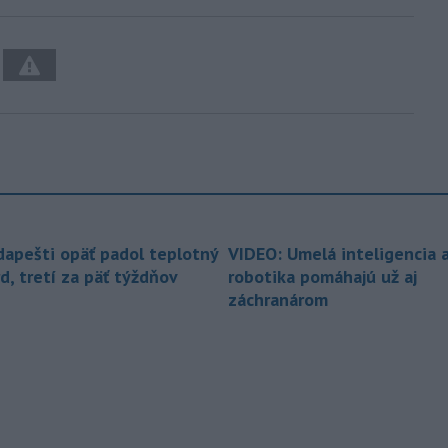
dapešti opäť padol teplotný
VIDEO: Umelá inteligencia 
d, tretí za päť týždňov
robotika pomáhajú už aj
záchranárom