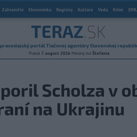
Zahraničie
Ekonomika
Regióny
Kultúra
Veda
Krimi
XML
TERAZ
.SK
pravodajský portál Tlačovej agentúry Slovenskej republi
Piatok
7. august 2026
Meniny má
Štefánia
poril Scholza v o
aní na Ukrajinu