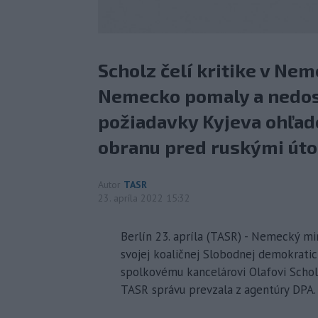
Scholz čelí kritike v Neme
Nemecko pomaly a nedos
požiadavky Kyjeva ohľad
obranu pred ruskými úto
Autor
TASR
23. apríla 2022 15:32
Berlín 23. apríla (TASR) - Nemecký min
svojej koaličnej Slobodnej demokrati
spolkovému kancelárovi Olafovi Scholz
TASR správu prevzala z agentúry DPA.