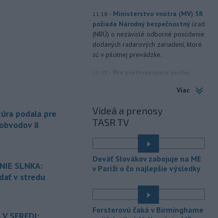
-
Ministerstvo vnútra (MV) SR
11:18
požiada Národný bezpečnostný
úrad
(NBÚ) o nezávislé odborné posúdenie
dodaných radarových zariadení, ktoré
sú v pilotnej prevádzke.
-
Pre pretrvávajúce sucho,
11:03
horúčavy a nedostatok pitnej vody
Viac
boli do odvolania vyhlásené
mimoriadne situácie v obciach Nižný
Videá a prenosy
úra podala pre
Čaj a Vyšný Čaj v okrese Košice-okolie.
TASR TV
 obvodov 8
-
Od piatku do nedele (9. 8.)
10:59
do ukončenia premávky bude z
dôvodu
hudobného festivalu
Deväť Slovákov zabojuje na ME
Lovestream na starom letisku v
NIE SLNKA:
v Paríži o čo najlepšie výsledky
bratislavských Vajnoroch upravená
dať v stredu
organizácia MHD v oblasti Vajnôr.
-
Slovenský futbalista Lukáš
10:44
Forsterovú čaká v Birminghame
Haraslín môže v najbližšom období
 V SEREDI: