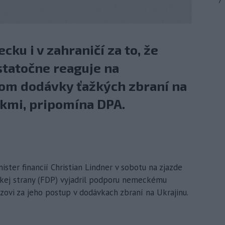
7
cku i v zahraničí za to, že
tatočne reaguje na
om dodávky ťažkých zbraní na
kmi, pripomína DPA.
ister financií Christian Lindner v sobotu na zjazde
ckej strany (FDP) vyjadril podporu nemeckému
ovi za jeho postup v dodávkach zbraní na Ukrajinu.