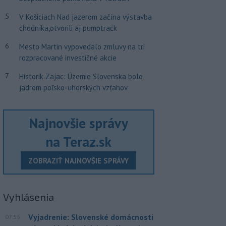
5
V Košiciach Nad jazerom začína výstavba
chodníka,otvorili aj pumptrack
6
Mesto Martin vypovedalo zmluvy na tri
rozpracované investičné akcie
7
Historik Zajac: Územie Slovenska bolo
jadrom poľsko-uhorských vzťahov
Najnovšie správy
na Teraz.sk
ZOBRAZIŤ NAJNOVŠIE SPRÁVY
Vyhlásenia
Vyjadrenie: Slovenské domácnosti
07:55