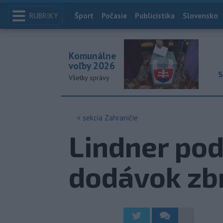
RUBRIKY
Index
Šport
Počasie
Publicistika
Slovensko
Komunálne
voľby 2026
S
Všetky správy
< sekcia
Zahraničie
Lindner pod
dodávok zbr