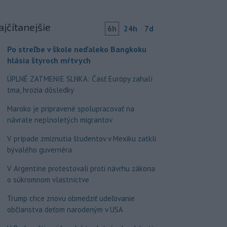
ajčítanejšie
6h
24h
7d
Po streľbe v škole neďaleko Bangkoku
hlásia štyroch mŕtvych
ÚPLNÉ ZATMENIE SLNKA: Časť Európy zahalí
tma, hrozia dôsledky
Maroko je pripravené spolupracovať na
návrate neplnoletých migrantov
V prípade zmiznutia študentov v Mexiku zatkli
bývalého guvernéra
V Argentíne protestovali proti návrhu zákona
o súkromnom vlastníctve
Trump chce znovu obmedziť udeľovanie
občianstva deťom narodeným v USA