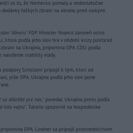
hraničí za to, že Nemecko pomaly a nedostatočne
 dodávky ťažkých zbraní na obranu pred ruskými
 slov
"dôveru"
FDP. Minister financií zároveň ostro
, ktorá podľa jeho slov hrá v období krízy politické
h zbraní na Ukrajinu, pripomína DPA. CDU podľa
e narušenie stability vlády.
u podpory Scholzovi pripojil k tým, ktorí od
aní, píše DPA. Ukrajina podľa jeho slov jasne
rane.
é sú dôležité pre nás,"
povedal. Ukrajina preto podľa
á túto vojnu"
. Takisto upozornil na hospodárske
, pripomína DPA. Lindner sa pripojil prostredníctvom