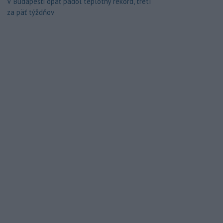
V Budapešti opäť padol teplotný rekord, tretí
za päť týždňov