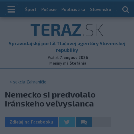
Index
Šport
Počasie
Publicistika
Slovensko
Zahranič
TERAZ
.SK
Spravodajský portál Tlačovej agentúry Slovenskej
republiky
Piatok
7. august 2026
Meniny má
Štefánia
< sekcia
Zahraničie
Nemecko si predvolalo
iránskeho veľvyslanca
Zdieľaj na Facebooku