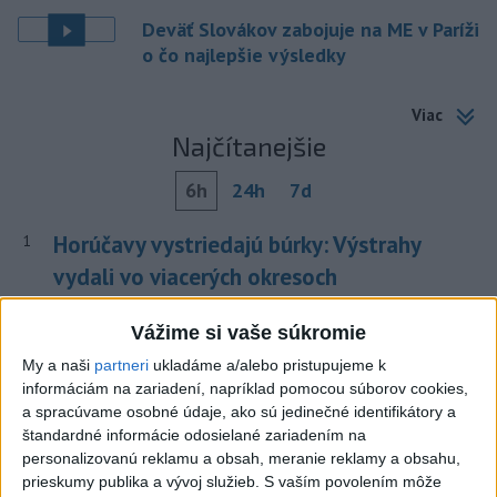
Deväť Slovákov zabojuje na ME v Paríži
o čo najlepšie výsledky
Viac
Najčítanejšie
6h
24h
7d
Horúčavy vystriedajú búrky: Výstrahy
1
vydali vo viacerých okresoch
2
POŽIAR V SLOVNAFTE: Došlo k narušeniu jednej z nádrží
Vážime si vaše súkromie
3
POŽIAR PRI BRATISLAVE: Plamene pohltili skládku
My a naši
partneri
ukladáme a/alebo pristupujeme k
informáciám na zariadení, napríklad pomocou súborov cookies,
odpadu
a spracúvame osobné údaje, ako sú jedinečné identifikátory a
4
ČIASTOČNÉ ZATMENIE SLNKA: Pozorovať sa bude dať v
štandardné informácie odosielané zariadením na
personalizovanú reklamu a obsah, meranie reklamy a obsahu,
stredu
prieskumy publika a vývoj služieb.
S vaším povolením môže