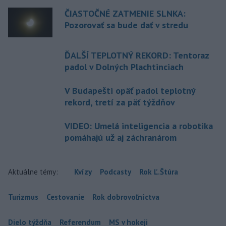
ČIASTOČNÉ ZATMENIE SLNKA:
Pozorovať sa bude dať v stredu
ĎALŠÍ TEPLOTNÝ REKORD: Tentoraz
padol v Dolných Plachtinciach
V Budapešti opäť padol teplotný
rekord, tretí za päť týždňov
VIDEO: Umelá inteligencia a robotika
pomáhajú už aj záchranárom
Aktuálne témy:
Kvízy
Podcasty
Rok Ľ.Štúra
Turizmus
Cestovanie
Rok dobrovoľníctva
Dielo týždňa
Referendum
MS v hokeji