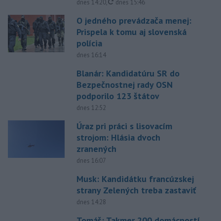
aktualizované
dnes 14:20
,
dnes 15:46
O jedného prevádzača menej:
Prispela k tomu aj slovenská
polícia
dnes 16:14
Blanár: Kandidatúru SR do
Bezpečnostnej rady OSN
podporilo 123 štátov
dnes 12:52
Úraz pri práci s lisovacím
strojom: Hlásia dvoch
zranených
dnes 16:07
Musk: Kandidátku francúzskej
strany Zelených treba zastaviť
dnes 14:28
Tomáš: Takmer 200 domácností