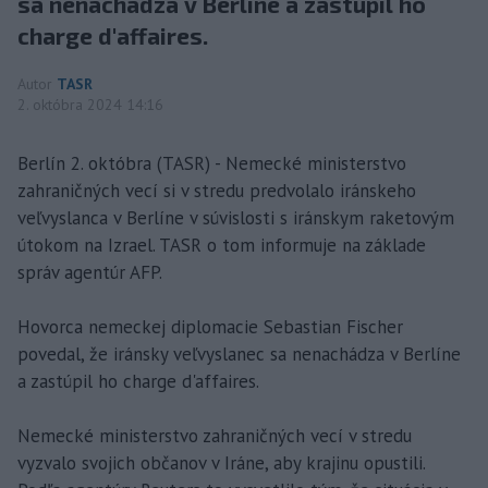
sa nenachádza v Berlíne a zastúpil ho
charge d'affaires.
Autor
TASR
2. októbra 2024 14:16
Berlín 2. októbra (TASR) - Nemecké ministerstvo
zahraničných vecí si v stredu predvolalo iránskeho
veľvyslanca v Berlíne v súvislosti s iránskym raketovým
útokom na Izrael. TASR o tom informuje na základe
správ agentúr AFP.
Hovorca nemeckej diplomacie Sebastian Fischer
povedal, že iránsky veľvyslanec sa nenachádza v Berlíne
a zastúpil ho charge d'affaires.
Nemecké ministerstvo zahraničných vecí v stredu
vyzvalo svojich občanov v Iráne, aby krajinu opustili.