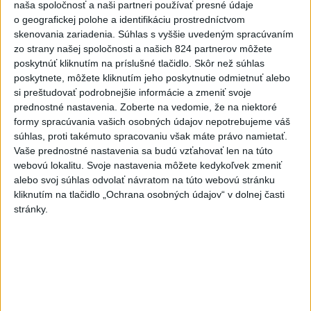
5
Kruhová križovatka v Poprade v smere z Hozelca bude
naša spoločnosť a naši partneri používať presné údaje
o geografickej polohe a identifikáciu prostredníctvom
hotová budúci rok
skenovania zariadenia. Súhlas s vyššie uvedeným spracúvaním
6
ÚPLNÉ ZATMENIE SLNKA: Časť Európy zahalí tma,
zo strany našej spoločnosti a našich 824 partnerov môžete
poskytnúť kliknutím na príslušné tlačidlo. Skôr než súhlas
hrozia dôsledky
poskytnete, môžete kliknutím jeho poskytnutie odmietnuť alebo
7
Útok na cudzincov v Nitre: Agresori boli údajne v kuklách
si preštudovať podrobnejšie informácie a zmeniť svoje
prednostné nastavenia.
Zoberte na vedomie, že na niektoré
formy spracúvania vašich osobných údajov nepotrebujeme váš
Najnovšie správy na Teraz.sk
súhlas, proti takémuto spracovaniu však máte právo namietať.
Vaše prednostné nastavenia sa budú vzťahovať len na túto
Vyhlásenia
webovú lokalitu. Svoje nastavenia môžete kedykoľvek zmeniť
alebo svoj súhlas odvolať návratom na túto webovú stránku
Priame prenosy z Národnej rady SR
kliknutím na tlačidlo „Ochrana osobných údajov“ v dolnej časti
stránky.
Politika na sociálnych sieťach
Zobraziť viac
Info