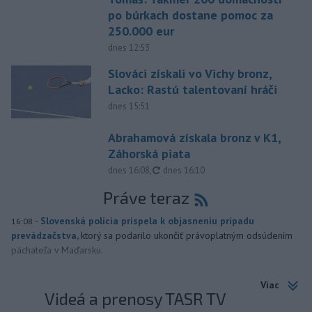
po búrkach dostane pomoc za
250.000 eur
dnes 12:53
Slováci získali vo Vichy bronz,
Lacko: Rastú talentovaní hráči
dnes 15:51
Abrahamová získala bronz v K1,
Záhorská piata
aktualizované
dnes 16:08
,
dnes 16:10
Práve teraz
-
Slovenská polícia prispela k objasneniu prípadu
16:08
prevádzačstva,
ktorý sa podarilo ukončiť právoplatným odsúdením
páchateľa v Maďarsku.
Viac
Videá a prenosy TASR TV