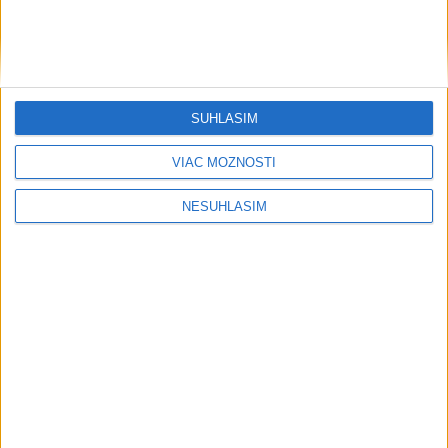
....
SÚHLASÍM
VIAC MOŽNOSTÍ
NESÚHLASÍM
....