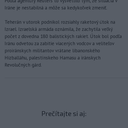
Podľa agentúry Reuters to vysvetlilo tým, že situácia v
Iráne je nestabilná a môže sa kedykoľvek zmeniť.
Teherán v utorok podnikol rozsiahly raketový útok na
Izrael. Izraelská armáda oznámila, že zachytila veľký
počet z dovedna 180 balistických rakiet. Útok bol podľa
Iránu odvetou za zabitie viacerých vodcov a veliteľov
proiránskych militantov vrátane libanonského
Hizballáhu, palestínskeho Hamasu a iránskych
Revolučných gárd.
Prečítajte si aj: