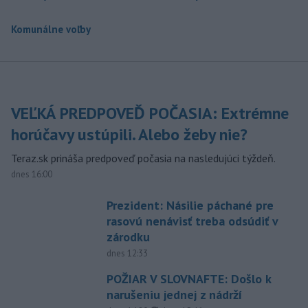
Komunálne voľby
VEĽKÁ PREDPOVEĎ POČASIA: Extrémne
horúčavy ustúpili. Alebo žeby nie?
Teraz.sk prináša predpoveď počasia na nasledujúci týždeň.
dnes 16:00
Prezident: Násilie páchané pre
rasovú nenávisť treba odsúdiť v
zárodku
dnes 12:33
POŽIAR V SLOVNAFTE: Došlo k
narušeniu jednej z nádrží