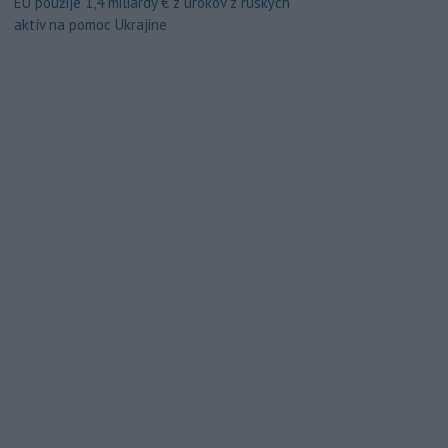
EÚ použije 1,4 miliardy € z úrokov z ruských
aktív na pomoc Ukrajine