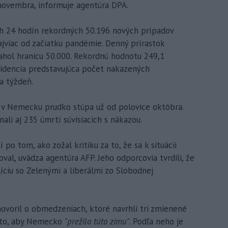
novembra, informuje agentúra DPA.
 24 hodín rekordných 50.196 nových prípadov
jviac od začiatku pandémie. Denný prírastok
ahol hranicu 50.000. Rekordnú hodnotu 249,1
cidencia predstavujúca počet nakazených
a týždeň.
í v Nemecku prudko stúpa už od polovice októbra.
li aj 235 úmrtí súvisiacich s nákazou.
po tom, ako zožal kritiku za to, že sa k situácii
roval, uvádza agentúra AFP. Jeho odporcovia tvrdili, že
alíciu so Zelenými a liberálmi zo Slobodnej
ovoril o obmedzeniach, ktoré navrhli tri zmienené
a to, aby Nemecko
"prežilo túto zimu"
. Podľa neho je