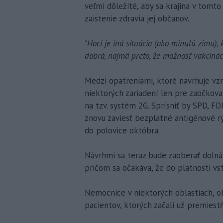
veľmi dôležité, aby sa krajina v tomto
zaistenie zdravia jej občanov.
"Hoci je iná situácia (ako minulú zimu), 
dobrá, najmä preto, že možnosť vakcinác
Medzi opatreniami, ktoré navrhuje vzn
niektorých zariadení len pre zaočkova
na tzv. systém 2G. Sprísniť by SPD, F
znovu zaviesť bezplatné antigénové rý
do polovice októbra.
Návrhmi sa teraz bude zaoberať doln
pričom sa očakáva, že do platnosti v
Nemocnice v niektorých oblastiach, 
pacientov, ktorých začali už premiestň