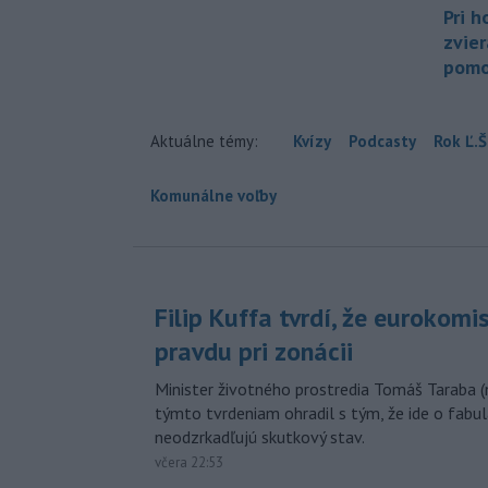
Pri h
zvier
pomo
Aktuálne témy:
Kvízy
Podcasty
Rok Ľ.Š
Komunálne voľby
Filip Kuffa tvrdí, že eurokomi
pravdu pri zonácii
Minister životného prostredia Tomáš Taraba (
týmto tvrdeniam ohradil s tým, že ide o fabul
neodzrkadľujú skutkový stav.
včera 22:53