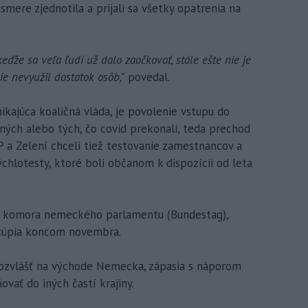
 smere zjednotila a prijali sa všetky opatrenia na
keďže sa veľa ľudí už dalo zaočkovať, stále ešte nie je
ie nevyužil dostatok osôb,"
povedal.
ikajúca koaličná vláda, je povolenie vstupu do
ných alebo tých, čo covid prekonali, teda prechod
DP a Zelení chceli tiež testovanie zamestnancov a
chlotesty, ktoré boli občanom k dispozícii od leta
á komora nemeckého parlamentu (Bundestag),
stúpia koncom novembra.
obzvlášť na východe Nemecka, zápasia s náporom
ovať do iných častí krajiny.