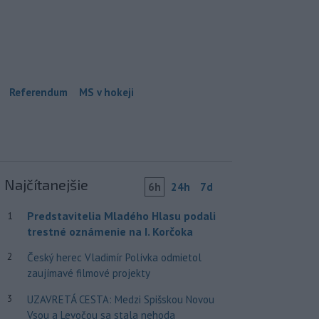
Referendum
MS v hokeji
Najčítanejšie
6h
24h
7d
Predstavitelia Mladého Hlasu podali
1
trestné oznámenie na I. Korčoka
2
Český herec Vladimír Polívka odmietol
zaujímavé filmové projekty
3
UZAVRETÁ CESTA: Medzi Spišskou Novou
Vsou a Levočou sa stala nehoda