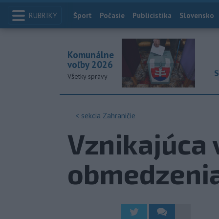
RUBRIKY
Index
Šport
Počasie
Publicistika
Slovensko
Komunálne
voľby 2026
S
Všetky správy
< sekcia
Zahraničie
Vznikajúca
obmedzenia