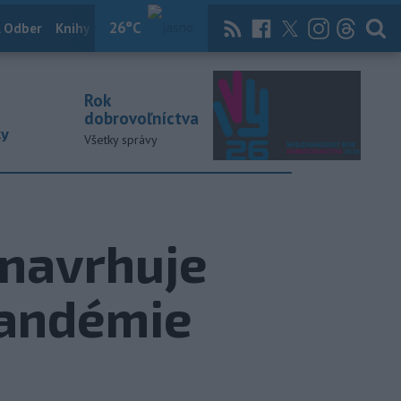
26
°C
 Odber
Knihy
Útulkovo
Magazín
News Now
Archív
TASR
Rok
dobrovoľníctva
ky
Všetky správy
 navrhuje
pandémie