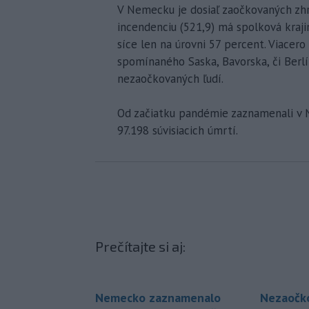
V Nemecku je dosiaľ zaočkovaných zhr
incendenciu (521,9) má spolková krajin
síce len na úrovni 57 percent. Viacero
spomínaného Saska, Bavorska, či Ber
nezaočkovaných ľudí.
Od začiatku pandémie zaznamenali v N
97.198 súvisiacich úmrtí.
Prečítajte si aj:
Nemecko zaznamenalo
Nezaočko