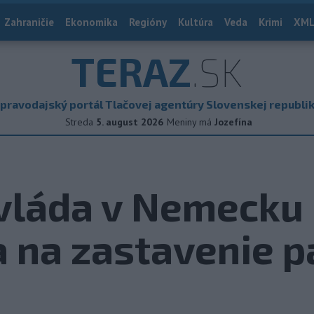
Zahraničie
Ekonomika
Regióny
Kultúra
Veda
Krimi
XML
TERAZ
.SK
pravodajský portál Tlačovej agentúry Slovenskej republi
Streda
5. august 2026
Meniny má
Jozefína
 vláda v Nemecku
 na zastavenie 