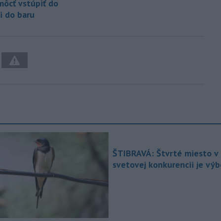
ôcť vstúpiť do
i do baru
ŠTIBRAVÁ: Štvrté miesto v 
svetovej konkurencii je vý