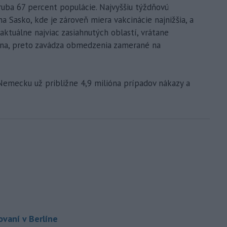
uba 67 percent populácie. Najvyššiu týždňovú
a Sasko, kde je zároveň miera vakcinácie najnižšia, a
 aktuálne najviac zasiahnutých oblastí, vrátane
lína, preto zavádza obmedzenia zamerané na
emecku už približne 4,9 milióna prípadov nákazy a
vaní v Berlíne