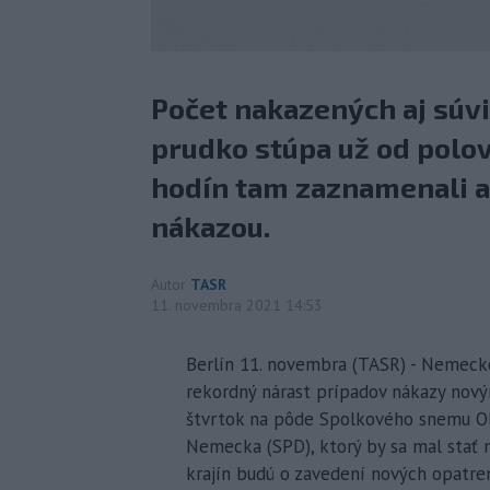
Počet nakazených aj súv
prudko stúpa už od polov
hodín tam zaznamenali aj
nákazou.
Autor
TASR
11. novembra 2021 14:53
Berlín 11. novembra (TASR) - Nemecko 
rekordný nárast prípadov nákazy nov
štvrtok na pôde Spolkového snemu Ol
Nemecka (SPD), ktorý by sa mal stať
krajín budú o zavedení nových opatre