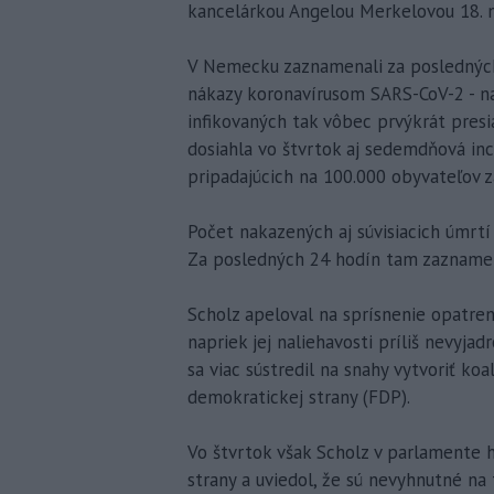
kancelárkou Angelou Merkelovou 18. 
V Nemecku zaznamenali za posledných
nákazy koronavírusom SARS-CoV-2 - na
infikovaných tak vôbec prvýkrát presi
dosiahla vo štvrtok aj sedemdňová in
pripadajúcich na 100.000 obyvateľov z
Počet nakazených aj súvisiacich úmrt
Za posledných 24 hodín tam zaznamena
Scholz apeloval na sprísnenie opatrení 
napriek jej naliehavosti príliš nevyjad
sa viac sústredil na snahy vytvoriť ko
demokratickej strany (FDP).
Vo štvrtok však Scholz v parlamente h
strany a uviedol, že sú nevyhnutné n