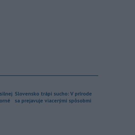
silnej
Slovensko trápi sucho: V prírode
borné
sa prejavuje viacerými spôsobmi