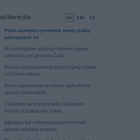
ajčítanejšie
6h
24h
7d
Putin oznámil vytvorenie novej zložky
ozbrojených síl
Pri sobotňajšom výbuchu v Moskve údajne
zahynul aj zať generála Čajka
Polícia rozkryla podvody, ktorými gang vylákal
od Čechov milióny
Dron s výbušninami na letisku Lipsko/Halle:
Spustili vyšetrovanie
V Kolumbii zachránili mláďa zatúlaného
hrocha z Escobarovho stáda
Nákladnú loď v Hormuzskom prielive mal
údajne zasiahnuť projektil