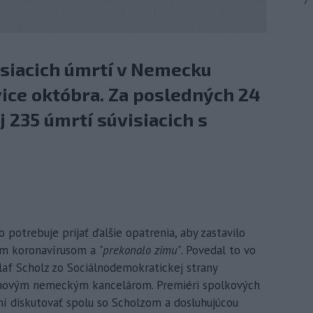
7
isiacich úmrtí v Nemecku
ice októbra. Za posledných 24
 235 úmrtí súvisiacich s
potrebuje prijať ďalšie opatrenia, aby zastavilo
ým koronavírusom a
"prekonalo zimu"
. Povedal to vo
af Scholz zo Sociálnodemokratickej strany
 novým nemeckým kancelárom. Premiéri spolkových
ní diskutovať spolu so Scholzom a dosluhujúcou