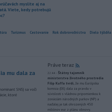
orúčavách myslite aj na
atá. Viete, kedy potrebujú
c?
túra
Turizmus
Cestovanie
Rok dobrovoľníctva
Dielo týždňa
Práve teraz
sia mu dala za
-
Štátny tajomník
22:44
ministerstva životného prostredia
Filip Kuffa tvrdí,
že mu Európska
komisia (EK) dala za pravdu v
nominant SNS) sa voči
súvislosti s vládnou pripomienkou k
ácie, ktoré
zonáciám národných parkov (NP) a
naďalej je tak ohrozených 450
miliónov eur z plánu obnovy.