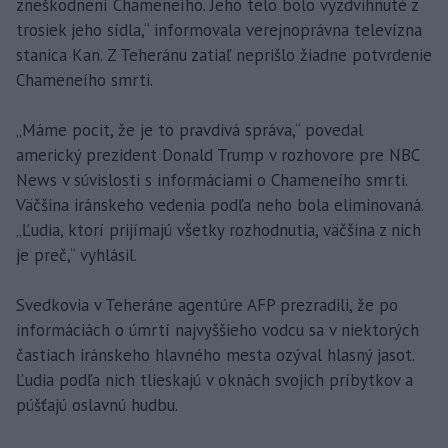
zneškodnení Chameneího. Jeho telo bolo vyzdvihnuté z
trosiek jeho sídla,“ informovala verejnoprávna televízna
stanica Kan. Z Teheránu zatiaľ neprišlo žiadne potvrdenie
Chameneího smrti.
„Máme pocit, že je to pravdivá správa,“ povedal
americký prezident Donald Trump v rozhovore pre NBC
News v súvislosti s informáciami o Chameneího smrti.
Väčšina iránskeho vedenia podľa neho bola eliminovaná.
„Ľudia, ktorí prijímajú všetky rozhodnutia, väčšina z nich
je preč,“ vyhlásil.
Svedkovia v Teheráne agentúre AFP prezradili, že po
informáciách o úmrtí najvyššieho vodcu sa v niektorých
častiach iránskeho hlavného mesta ozýval hlasný jasot.
Ľudia podľa nich tlieskajú v oknách svojich príbytkov a
púšťajú oslavnú hudbu.