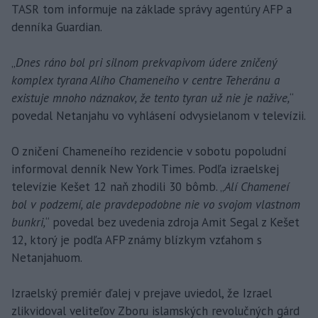
TASR tom informuje na základe správy agentúry AFP a
denníka Guardian.
„
Dnes ráno bol pri silnom prekvapivom údere zničený
komplex tyrana Alího Chameneího v centre Teheránu a
existuje mnoho náznakov, že tento tyran už nie je nažive,
“
povedal Netanjahu vo vyhlásení odvysielanom v televízii.
O zničení Chameneího rezidencie v sobotu popoludní
informoval denník New York Times. Podľa izraelskej
televízie Kešet 12 naň zhodili 30 bômb. „
Alí Chameneí
bol v podzemí, ale pravdepodobne nie vo svojom vlastnom
bunkri,
“ povedal bez uvedenia zdroja Amit Segal z Kešet
12, ktorý je podľa AFP známy blízkym vzťahom s
Netanjahuom.
Izraelský premiér ďalej v prejave uviedol, že Izrael
zlikvidoval veliteľov Zboru islamských revolučných gárd