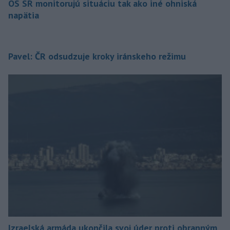
OS SR monitorujú situáciu tak ako iné ohniská
napätia
Pavel: ČR odsudzuje kroky iránskeho režimu
Izraelská armáda ukončila svoj úder proti obranným