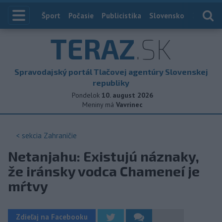
Index
Šport
Počasie
Publicistika
Slovensko
Zahranič
TERAZ
.SK
Spravodajský portál Tlačovej agentúry Slovenskej
republiky
Pondelok
10. august 2026
Meniny má
Vavrinec
< sekcia
Zahraničie
Netanjahu: Existujú náznaky,
že iránsky vodca Chameneí je
mŕtvy
Zdieľaj na Facebooku