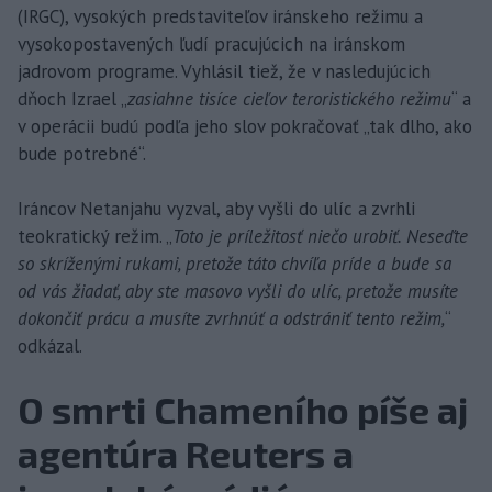
(IRGC), vysokých predstaviteľov iránskeho režimu a
vysokopostavených ľudí pracujúcich na iránskom
jadrovom programe. Vyhlásil tiež, že v nasledujúcich
dňoch Izrael „
zasiahne tisíce cieľov teroristického režimu
“ a
v operácii budú podľa jeho slov pokračovať „tak dlho, ako
bude potrebné“.
Iráncov Netanjahu vyzval, aby vyšli do ulíc a zvrhli
teokratický režim. „
Toto je príležitosť niečo urobiť. Neseďte
so skríženými rukami, pretože táto chvíľa príde a bude sa
od vás žiadať, aby ste masovo vyšli do ulíc, pretože musíte
dokončiť prácu a musíte zvrhnúť a odstrániť tento režim,
“
odkázal.
O smrti Chameního píše aj
agentúra Reuters a