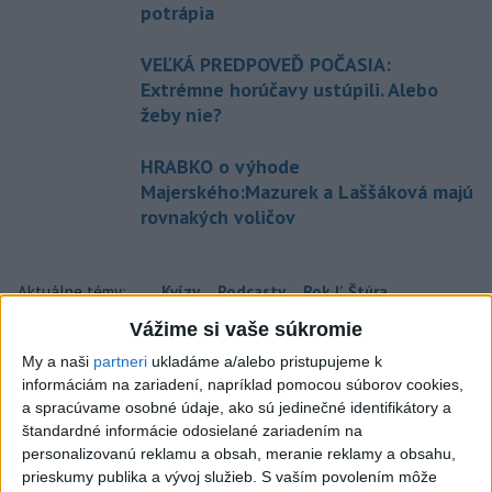
potrápia
VEĽKÁ PREDPOVEĎ POČASIA:
Extrémne horúčavy ustúpili. Alebo
žeby nie?
HRABKO o výhode
Majerského:Mazurek a Laššáková majú
rovnakých voličov
Aktuálne témy:
Kvízy
Podcasty
Rok Ľ.Štúra
Vážime si vaše súkromie
Turizmus
Cestovanie
Rok dobrovoľníctva
My a naši
partneri
ukladáme a/alebo pristupujeme k
informáciám na zariadení, napríklad pomocou súborov cookies,
Dielo týždňa
Referendum
MS v hokeji
a spracúvame osobné údaje, ako sú jedinečné identifikátory a
štandardné informácie odosielané zariadením na
personalizovanú reklamu a obsah, meranie reklamy a obsahu,
Komunálne voľby
prieskumy publika a vývoj služieb.
S vaším povolením môže