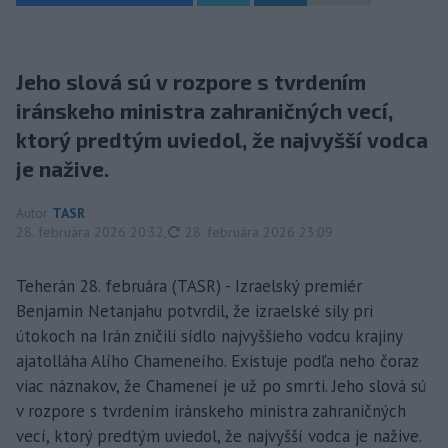
Jeho slová sú v rozpore s tvrdením
iránskeho ministra zahraničných vecí,
ktorý predtým uviedol, že najvyšší vodca
je nažive.
Autor
TASR
aktualizované
28. februára 2026 20:32
,
28. februára 2026 23:09
Teherán 28. februára (TASR) - Izraelský premiér
Benjamin Netanjahu potvrdil, že izraelské sily pri
útokoch na Irán zničili sídlo najvyššieho vodcu krajiny
ajatolláha Alího Chameneího. Existuje podľa neho čoraz
viac náznakov, že Chameneí je už po smrti. Jeho slová sú
v rozpore s tvrdením iránskeho ministra zahraničných
vecí, ktorý predtým uviedol, že najvyšší vodca je nažive.