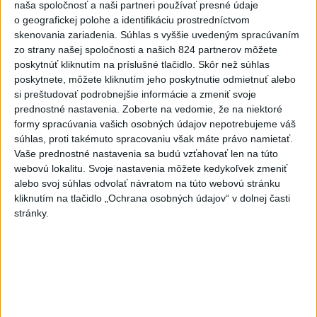
naša spoločnosť a naši partneri používať presné údaje
o geografickej polohe a identifikáciu prostredníctvom
skenovania zariadenia. Súhlas s vyššie uvedeným spracúvaním
zo strany našej spoločnosti a našich 824 partnerov môžete
poskytnúť kliknutím na príslušné tlačidlo. Skôr než súhlas
poskytnete, môžete kliknutím jeho poskytnutie odmietnuť alebo
si preštudovať podrobnejšie informácie a zmeniť svoje
prednostné nastavenia.
Zoberte na vedomie, že na niektoré
formy spracúvania vašich osobných údajov nepotrebujeme váš
súhlas, proti takémuto spracovaniu však máte právo namietať.
Vaše prednostné nastavenia sa budú vzťahovať len na túto
webovú lokalitu. Svoje nastavenia môžete kedykoľvek zmeniť
alebo svoj súhlas odvolať návratom na túto webovú stránku
kliknutím na tlačidlo „Ochrana osobných údajov“ v dolnej časti
stránky.
PLATIA VÝSTRAHY: V pondelok bude
opäť horúco, dbajte na pitný režim
Druhostupňová výstraha platí v celom Bratislavskom,
Nitrianskom a Trnavskom kraji. Rovnako v okresoch Krupina,