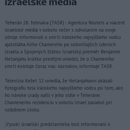
izraelské médiá
Teherán 28. februára (TASR) - Agentúra Reuters a viaceré
izraelské médiá v sobotu večer s odvolaním na svoje
zdroje informovali o smrti iránskeho najvyššieho vodcu
ajatolláha Alího Chameního po sobotňajších úderoch
Izraela a Spojených štátov. Izraelský premiér Benjamin
Netanjahu krátko predtým uviedol, že o Chameního
smrti existuje čoraz viac náznakov, informuje TASR.
Televízia Kešet 12 uviedla, že Netanjahuovi ukázali
fotografiu tela iránskeho najvyššieho vodcu po tom, ako
ho iránske úrady našli v jeho sídle v Teheráne.
Chameneího rezidenciu v sobotu Izrael zasiahol pri
vzdušnom útoku.
„Vysokí izraelskí predstavitelia boli informovaní o