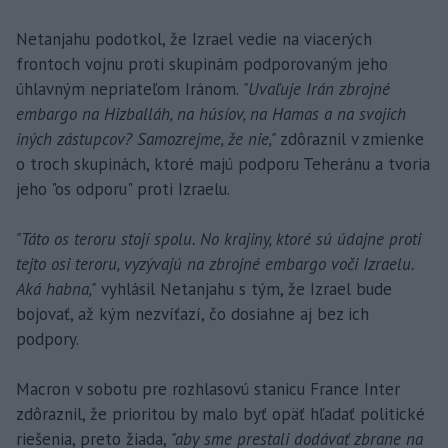
Netanjahu podotkol, že Izrael vedie na viacerých
frontoch vojnu proti skupinám podporovaným jeho
úhlavným nepriateľom Iránom.
"Uvaľuje Irán zbrojné
embargo na Hizballáh, na húsíov, na Hamas a na svojich
iných zástupcov? Samozrejme, že nie,"
zdôraznil v zmienke
o troch skupinách, ktoré majú podporu Teheránu a tvoria
jeho "os odporu" proti Izraelu.
"Táto os teroru stojí spolu. No krajiny, ktoré sú údajne proti
tejto osi teroru, vyzývajú na zbrojné embargo voči Izraelu.
Aká habna,"
vyhlásil Netanjahu s tým, že Izrael bude
bojovať, až kým nezvíťazí, čo dosiahne aj bez ich
podpory.
Macron v sobotu pre rozhlasovú stanicu France Inter
zdôraznil, že prioritou by malo byť opäť hľadať politické
riešenia, preto žiada,
"aby sme prestali dodávať zbrane na