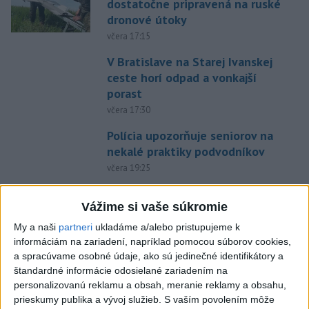
dostatočne pripravená na ruské
dronové útoky
včera 17:15
V Bratislave na Starej Ivanskej
ceste horí odpad a vonkajší
porast
včera 17:30
Polícia upozorňuje seniorov na
nekalé praktiky podvodníkov
včera 19:25
Viac ako 200 hasičov bojuje s
Vážime si vaše súkromie
novým lesným požiarom na
juhu Francúzska
My a naši
partneri
ukladáme a/alebo pristupujeme k
včera 19:29
informáciám na zariadení, napríklad pomocou súborov cookies,
a spracúvame osobné údaje, ako sú jedinečné identifikátory a
Požiar na juhozápade
štandardné informácie odosielané zariadením na
Španielska je naďalej
personalizovanú reklamu a obsah, meranie reklamy a obsahu,
aktívny.Evakuovali 470 ľudí
prieskumy publika a vývoj služieb.
S vaším povolením môže