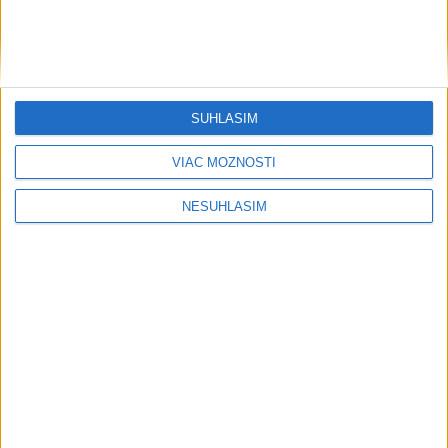
Šport
SÚHLASÍM
....
VIAC MOŽNOSTÍ
NESÚHLASÍM
....