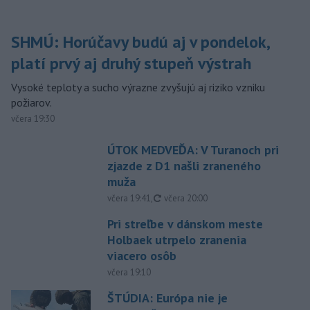
SHMÚ: Horúčavy budú aj v pondelok,
platí prvý aj druhý stupeň výstrah
Vysoké teploty a sucho výrazne zvyšujú aj riziko vzniku
požiarov.
včera 19:30
ÚTOK MEDVEĎA: V Turanoch pri
zjazde z D1 našli zraneného
muža
aktualizované
včera 19:41
,
včera 20:00
Pri streľbe v dánskom meste
Holbaek utrpelo zranenia
viacero osôb
včera 19:10
ŠTÚDIA: Európa nie je