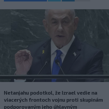
Netanjahu podotkol, že Izrael vedie na
viacerých frontoch vojnu proti skupinám
podporovaným jeho úhlavným