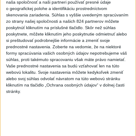
naša spoločnosť a naši partneri používať presné údaje
včera 16:11
o geografickej polohe a identifikáciu prostredníctvom
Tóth získal na ME do 23 rokov
skenovania zariadenia. Súhlas s vyššie uvedeným spracúvaním
striebro v trape
zo strany našej spoločnosti a našich 824 partnerov môžete
poskytnúť kliknutím na príslušné tlačidlo. Skôr než súhlas
aktualizované
včera 21:22
,
včera 21:45
poskytnete, môžete kliknutím jeho poskytnutie odmietnuť alebo
si preštudovať podrobnejšie informácie a zmeniť svoje
PREKVAPENIE POD DUBŇOM:
prednostné nastavenia.
Zoberte na vedomie, že na niektoré
Skalica vezie zo Žiliny všetky
formy spracúvania vašich osobných údajov nepotrebujeme váš
body
súhlas, proti takémuto spracovaniu však máte právo namietať.
aktualizované
včera 19:00
,
včera 20:10
Vaše prednostné nastavenia sa budú vzťahovať len na túto
webovú lokalitu. Svoje nastavenia môžete kedykoľvek zmeniť
Práve teraz
alebo svoj súhlas odvolať návratom na túto webovú stránku
kliknutím na tlačidlo „Ochrana osobných údajov“ v dolnej časti
-
Podvečer našli pri zjazde z diaľnice D1 na Turany
19:50
stránky.
zraneného
42-ročného muža. Charakter zranení nasvedčuje
možnému útoku medveďa.
Viac
Videá a prenosy TASR TV
Deväť Slovákov zabojuje na ME v Paríži