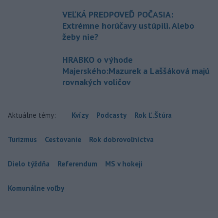
VEĽKÁ PREDPOVEĎ POČASIA:
Extrémne horúčavy ustúpili. Alebo
žeby nie?
HRABKO o výhode
Majerského:Mazurek a Laššáková majú
rovnakých voličov
Aktuálne témy:
Kvízy
Podcasty
Rok Ľ.Štúra
Turizmus
Cestovanie
Rok dobrovoľníctva
Dielo týždňa
Referendum
MS v hokeji
Komunálne voľby