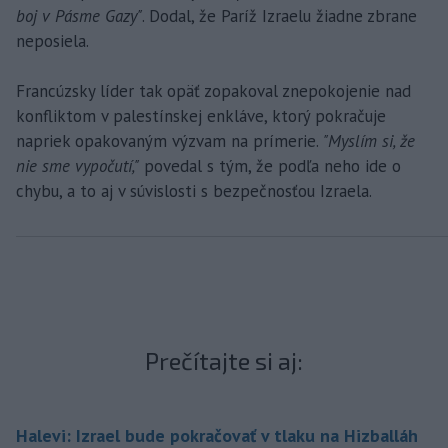
boj v Pásme Gazy"
. Dodal, že Paríž Izraelu žiadne zbrane
neposiela.
Francúzsky líder tak opäť zopakoval znepokojenie nad
konfliktom v palestínskej enkláve, ktorý pokračuje
napriek opakovaným výzvam na prímerie.
"Myslím si, že
nie sme vypočutí,"
povedal s tým, že podľa neho ide o
chybu, a to aj v súvislosti s bezpečnosťou Izraela.
Prečítajte si aj:
Halevi: Izrael bude pokračovať v tlaku na Hizballáh