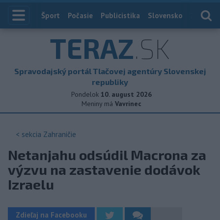
Index
Šport
Počasie
Publicistika
Slovensko
Zahranič
TERAZ
.SK
Spravodajský portál Tlačovej agentúry Slovenskej
republiky
Pondelok
10. august 2026
Meniny má
Vavrinec
< sekcia
Zahraničie
Netanjahu odsúdil Macrona za
výzvu na zastavenie dodávok
Izraelu
Zdieľaj na Facebooku