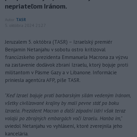
nepriateľom Iránom.
Autor
TASR
5. októbra 2024 21:27
Jeruzalem 5. októbra (TASR) – Izraelský premiér
Benjamin Netanjahu v sobotu ostro kritizoval
francúzskeho prezidenta Emmanuela Macrona za výzvu
na zastavenie dodávok zbraní Izraelu, ktorý bojuje proti
militantom v Pásme Gazy a v Libanone. Informácie
priniesla agentúra AFP, píše TASR.
"Keď Izrael bojuje proti barbarským silám vedeným Iránom,
všetky civilizované krajiny by mali pevne stáť po boku
Izraela. Prezident Macron a ďalší západní lídri však teraz
volajú po zbrojných embargách voči Izraelu. Hanba im,"
uviedol Netanjahu vo vyhlásení, ktoré zverejnila jeho
kancelária.