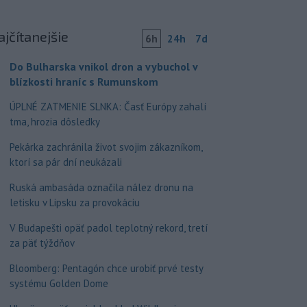
ajčítanejšie
6h
24h
7d
Do Bulharska vnikol dron a vybuchol v
blízkosti hraníc s Rumunskom
ÚPLNÉ ZATMENIE SLNKA: Časť Európy zahalí
tma, hrozia dôsledky
Pekárka zachránila život svojim zákazníkom,
ktorí sa pár dní neukázali
Ruská ambasáda označila nález dronu na
letisku v Lipsku za provokáciu
V Budapešti opäť padol teplotný rekord, tretí
za päť týždňov
Bloomberg: Pentagón chce urobiť prvé testy
systému Golden Dome