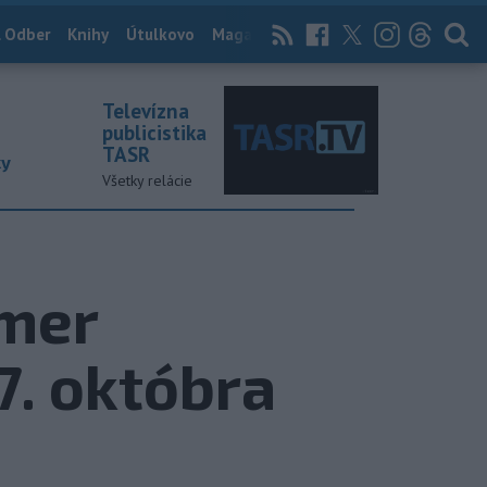
 Odber
Knihy
Útulkovo
Magazín
News Now
Archív
TASR
Televízna
publicistika
TASR
ky
Všetky relácie
kmer
7. októbra