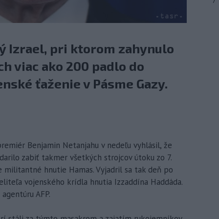
7
 Izrael, pri ktorom zahynulo
ích viac ako 200 padlo do
ojenské ťaženie v Pásme Gazy.
 premiér Benjamin Netanjahu v nedeľu vyhlásil, že
arilo zabiť takmer všetkých strojcov útoku zo 7.
e militantné hnutie Hamas. Vyjadril sa tak deň po
liteľa vojenského krídla hnutia Izzaddína Haddáda.
 agentúru AFP.
torí stáli za týmto masakrom a zajatím rukojemníkov,