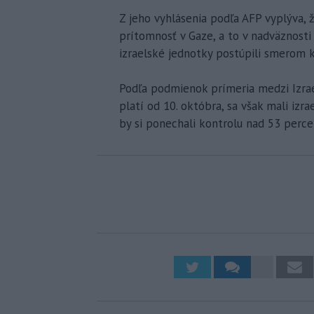
Z jeho vyhlásenia podľa AFP vyplýva, 
prítomnosť v Gaze, a to v nadväznost
izraelské jednotky postúpili smerom k 
Podľa podmienok prímeria medzi Izra
platí od 10. októbra, sa však mali izrae
by si ponechali kontrolu nad 53 perc