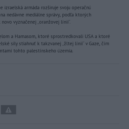
že izraelská armáda rozširuje svoju operačnú
i na nedávne mediálne správy, podľa ktorých
novo vyznačenej „oranžovej línii“.
elom a Hamasom, ktoré sprostredkovali USA a ktoré
lské sily stiahnuť k takzvanej „žltej línii“ v Gaze, čím
entami tohto palestínskeho územia.