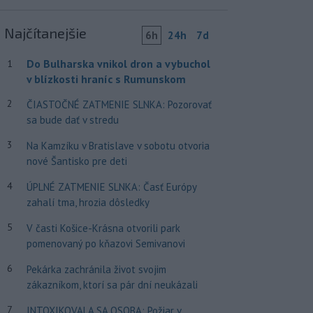
Najčítanejšie
6h
24h
7d
Do Bulharska vnikol dron a vybuchol
1
v blízkosti hraníc s Rumunskom
2
ČIASTOČNÉ ZATMENIE SLNKA: Pozorovať
sa bude dať v stredu
3
Na Kamzíku v Bratislave v sobotu otvoria
nové Šantisko pre deti
4
ÚPLNÉ ZATMENIE SLNKA: Časť Európy
zahalí tma, hrozia dôsledky
5
V časti Košice-Krásna otvorili park
pomenovaný po kňazovi Semivanovi
6
Pekárka zachránila život svojim
zákazníkom, ktorí sa pár dní neukázali
7
INTOXIKOVALA SA OSOBA: Požiar v