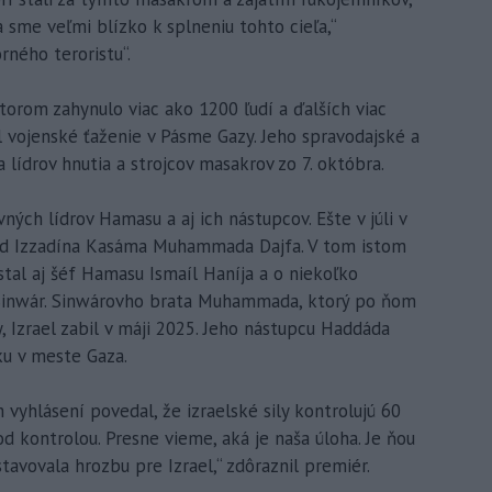
sme veľmi blízko k splneniu tohto cieľa,“
rného teroristu“.
ktorom zahynulo viac ako 1200 ľudí a ďalších viac
il vojenské ťaženie v Pásme Gazy. Jeho spravodajské a
 lídrov hnutia a strojcov masakrov zo 7. októbra.
ných lídrov Hamasu a aj ich nástupcov. Ešte v júli v
gád Izzadína Kasáma Muhammada Dajfa. V tom istom
stal aj šéf Hamasu Ismaíl Haníja a o niekoľko
 Sinwár. Sinwárovho brata Muhammada, ktorý po ňom
 Izrael zabil v máji 2025. Jeho nástupcu Haddáda
ku v meste Gaza.
vyhlásení povedal, že izraelské sily kontrolujú 60
kontrolou. Presne vieme, aká je naša úloha. Je ňou
tavovala hrozbu pre Izrael,“ zdôraznil premiér.