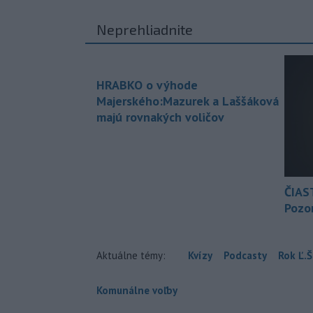
Neprehliadnite
HRABKO o výhode
Majerského:Mazurek a Laššáková
majú rovnakých voličov
ČIAS
Pozor
Aktuálne témy:
Kvízy
Podcasty
Rok Ľ.Š
Komunálne voľby