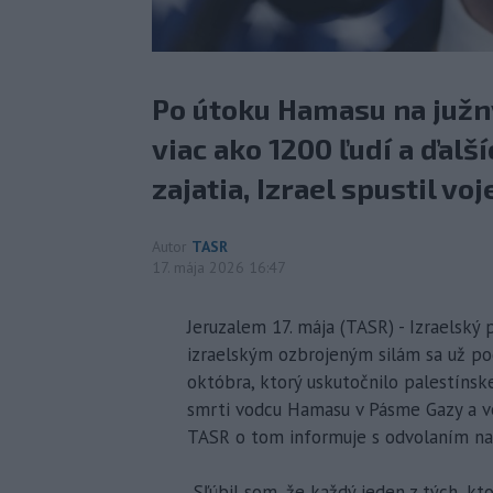
Po útoku Hamasu na južný
viac ako 1200 ľudí a ďalš
zajatia, Izrael spustil v
Autor
TASR
17. mája 2026 16:47
Jeruzalem 17. mája (TASR) - Izraelský
izraelským ozbrojeným silám sa už pod
októbra, ktorý uskutočnilo palestínsk
smrti vodcu Hamasu v Pásme Gazy a ve
TASR o tom informuje s odvolaním na
„Sľúbil som, že každý jeden z tých, k