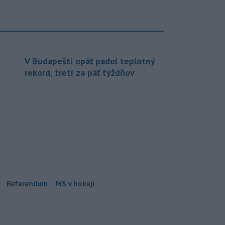
V Budapešti opäť padol teplotný
rekord, tretí za päť týždňov
Referendum
MS v hokeji