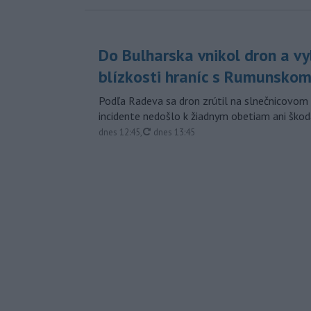
Do Bulharska vnikol dron a vy
blízkosti hraníc s Rumunsko
Podľa Radeva sa dron zrútil na slnečnicovom 
incidente nedošlo k žiadnym obetiam ani škod
aktualizované
dnes 12:45
,
dnes 13:45