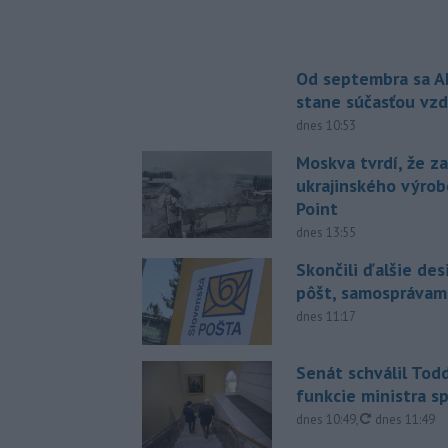
Od septembra sa A
stane súčasťou vzd
dnes 10:53
Moskva tvrdí, že z
ukrajinského výrob
Point
dnes 13:55
Skončili ďalšie de
pôšt, samosprávam
dnes 11:17
Senát schválil Tod
funkcie ministra sp
aktualizovan
dnes 10:49
,
dnes 11:49