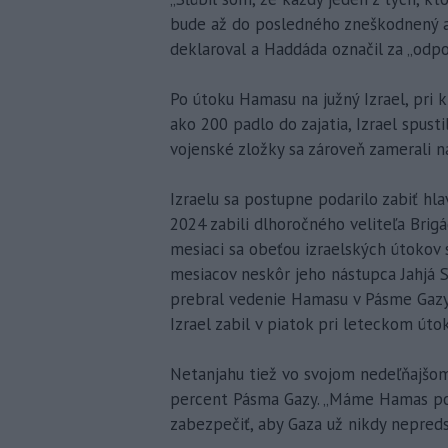
bude až do posledného zneškodnený a 
deklaroval a Haddáda označil za „odpo
Po útoku Hamasu na južný Izrael, pri 
ako 200 padlo do zajatia, Izrael spust
vojenské zložky sa zároveň zamerali na
Izraelu sa postupne podarilo zabiť hlav
2024 zabili dlhoročného veliteľa Bri
mesiaci sa obeťou izraelských útokov 
mesiacov neskôr jeho nástupca Jahjá
prebral vedenie Hamasu v Pásme Gazy,
Izrael zabil v piatok pri leteckom úto
Netanjahu tiež vo svojom nedeľňajšom 
percent Pásma Gazy. „Máme Hamas pod 
zabezpečiť, aby Gaza už nikdy nepreds