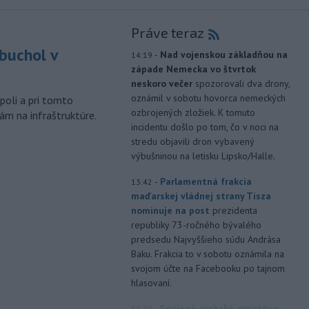
Práve teraz
buchol v
-
Nad vojenskou základňou na
14:19
západe Nemecka vo štvrtok
m
neskoro večer
spozorovali dva drony,
oznámil v sobotu hovorca nemeckých
poli a pri tomto
ozbrojených zložiek. K tomuto
ám na infraštruktúre.
incidentu došlo po tom, čo v noci na
stredu objavili dron vybavený
výbušninou na letisku Lipsko/Halle.
-
Parlamentná frakcia
13:42
maďarskej vládnej strany Tisza
nominuje na post
prezidenta
republiky 73-ročného bývalého
predsedu Najvyššieho súdu Andrása
Baku. Frakcia to v sobotu oznámila na
svojom účte na Facebooku po tajnom
hlasovaní.
-
Spojené arabské emiráty v
13:40