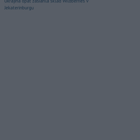
Ukrajina opäť zasiahla sklad Wildberries v
Jekaterinburgu