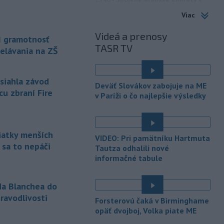
sobotu obvinili Irán z útoku na
Viac
tanker
patriaci ich štátnej spoločnosti
Abu Dhabi National Oil Company
Videá a prenosy
I gramotnosť
(ADNOC), ktorý práve prechádzal
TASR TV
elávania na ZŠ
Hormuzským prielivom.
-
Horskí záchranári z
13:34
asiahla závod
Oblastného strediska Horskej
Deväť Slovákov zabojuje na ME
záchrannej služby
(HZS) Veľká Fatra
cu zbraní Fire
v Paríži o čo najlepšie výsledky
pomáhali v sobotu dopoludnia 39-
ročnej turistke v Rybovskom sedle.
Zranila si členok.
siatky menších
VIDEO: Pri pamätníku Hartmuta
-
Polícia v piatok (7. 8.)
12:36
 sa to nepáči
Tautza odhalili nové
vypátrala dvoch 17-ročných
informačné tabule
mladíkov, ktorí sú
podozriví z útoku
na taxikára v Seredi. Muž pri incidente
utrpel vážne zranenia a skončil v
da Blanchea do
trnavskej nemocnici.
ravodlivosti
Forsterovú čaká v Birminghame
é
opäť dvojboj, Volka piate ME
-
V niektorých okresoch na
11:19
západnom Slovensku platia v