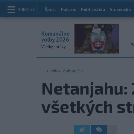
RUBRIKY
Index
Šport
Počasie
Publicistika
Slovensko
Komunálne
voľby 2026
S
Všetky správy
< sekcia
Zahraničie
Netanjahu: 
všetkých st