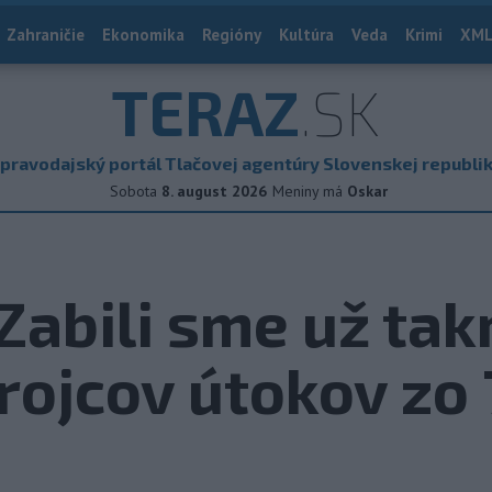
Zahraničie
Ekonomika
Regióny
Kultúra
Veda
Krimi
XML
TERAZ
.SK
pravodajský portál Tlačovej agentúry Slovenskej republi
Sobota
8. august 2026
Meniny má
Oskar
Zabili sme už ta
rojcov útokov zo 