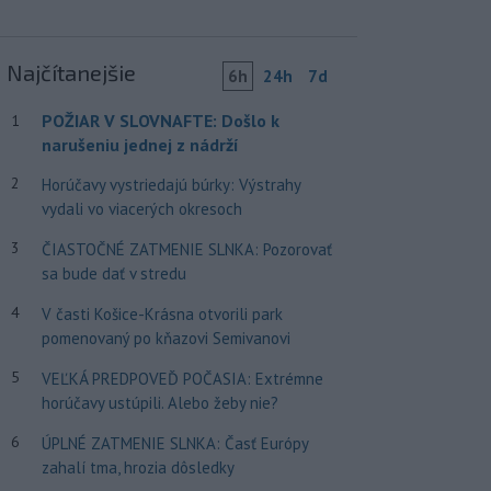
Najčítanejšie
6h
24h
7d
POŽIAR V SLOVNAFTE: Došlo k
1
narušeniu jednej z nádrží
2
Horúčavy vystriedajú búrky: Výstrahy
vydali vo viacerých okresoch
3
ČIASTOČNÉ ZATMENIE SLNKA: Pozorovať
sa bude dať v stredu
4
V časti Košice-Krásna otvorili park
pomenovaný po kňazovi Semivanovi
5
VEĽKÁ PREDPOVEĎ POČASIA: Extrémne
horúčavy ustúpili. Alebo žeby nie?
6
ÚPLNÉ ZATMENIE SLNKA: Časť Európy
zahalí tma, hrozia dôsledky