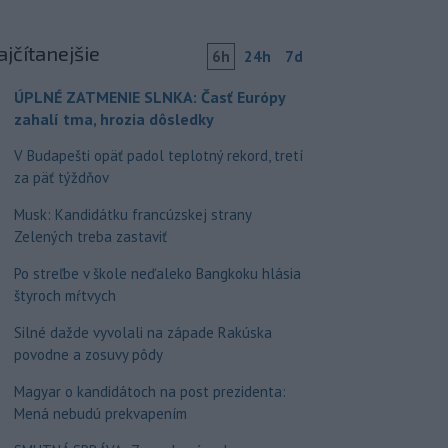
ajčítanejšie
6h
24h
7d
ÚPLNÉ ZATMENIE SLNKA: Časť Európy
zahalí tma, hrozia dôsledky
V Budapešti opäť padol teplotný rekord, tretí
za päť týždňov
Musk: Kandidátku francúzskej strany
Zelených treba zastaviť
Po streľbe v škole neďaleko Bangkoku hlásia
štyroch mŕtvych
Silné dažde vyvolali na západe Rakúska
povodne a zosuvy pôdy
Magyar o kandidátoch na post prezidenta:
Mená nebudú prekvapením