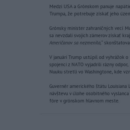
Medzi USA a Grónskom panuje napätie
Trumpa, že potrebuje získať jeho úze
Grónsky minister zahraničných vecí M
sa nevzdali svojich zámerov získať kraj
Američanov sa nezmenila,“
skonštatova
V januári Trump ustúpil od vyhrážok o
spojenci z NATO vyjadrili rázny odpor,
Nuuku stretli vo Washingtone, kde vzn
Guvernér amerického štátu Louisiana L
návštevu v úlohe osobitného vyslanca
fóre v grónskom hlavnom meste.