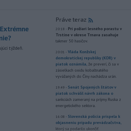
Práve teraz
 Extrémne
-
Pri požiari lesného porastu v
20:18
Trstíne v okrese Trnava zasahuje
nie?
takmer 50 hasičov.
júci týždeň.
-
Vláda Konžskej
20:01
demokratickej republiky (KDR) v
piatok oznámila,
že preverí, či sa v
zásielkach oxidu kobaltnatého
vyvážaných do Číny nachádza urán.
-
Senát Spojených štátov v
19:49
piatok schválil návrh zákona o
sankciách zameraný na príjmy Ruska z
energetického sektora.
-
Slovenská polícia prispela k
16:08
objasneniu prípadu prevádzačstva,
ktorý sa podarilo ukončiť