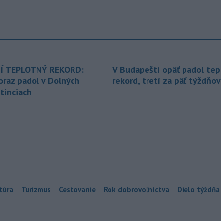
Í TEPLOTNÝ REKORD:
V Budapešti opäť padol tep
oraz padol v Dolných
rekord, tretí za päť týždňov
tinciach
túra
Turizmus
Cestovanie
Rok dobrovoľníctva
Dielo týždňa