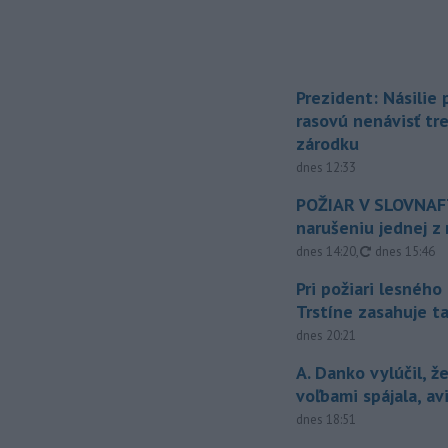
Prezident: Násilie
rasovú nenávisť tr
zárodku
dnes 12:33
POŽIAR V SLOVNAFT
narušeniu jednej z 
aktualizovan
dnes 14:20
,
dnes 15:46
Pri požiari lesného
Trstíne zasahuje t
dnes 20:21
A. Danko vylúčil, ž
voľbami spájala, a
dnes 18:51