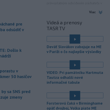
právoplatným odsúdením páchateľa v
Maďarsku.
Viac
-
Piatkový požiar v
15:21
Videá a prenosy
bratislavskej rafinérii Slovnaft je
 páchané pre
TASR TV
pod kontrolou.
Príčina jeho vzniku
eba odsúdiť v
bude predmetom vyšetrovania. Pre
TASR to potvrdil hovorca rafinérie
Anton Molnár.
Deväť Slovákov zabojuje na ME
E: Došlo k
v Paríži o čo najlepšie výsledky
-
Ministerstvo kultúry (MK) SR
15:17
nádrží
upraví verziu opatrenia o
é
podrobnostiach poskytovania dotácií v
pôsobnosti rezortu.
 porastu v
VIDEO: Pri pamätníku Hartmuta
akmer 50 hasičov
-
V bratislavskej rafinérii
Tautza odhalili nové
14:17
Slovnaft horí uskladnený ropný
informačné tabule
produkt.
TASR o tom informovala
e by sa SNS pred
rafinéria s tým, že obyvateľom nehrozí
vizuje zmeny
nebezpečenstvo.
Forsterovú čaká v Birminghame
-
Jedným zo zdravotných rizík
13:50
opäť dvojboj, Volka piate ME