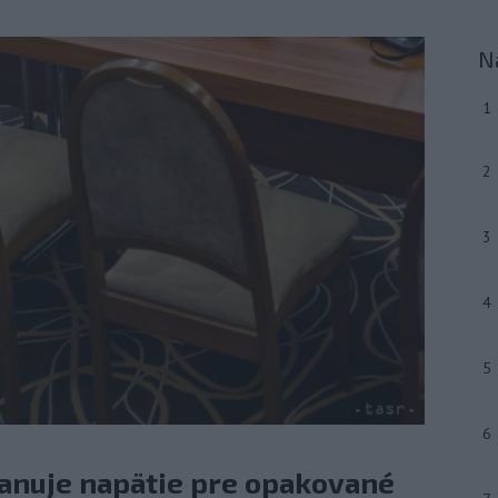
N
1
2
3
4
5
6
anuje napätie pre opakované