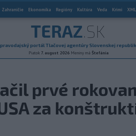
Zahraničie
Ekonomika
Regióny
Kultúra
Veda
Krimi
XML
TERAZ
.SK
pravodajský portál Tlačovej agentúry Slovenskej republi
Piatok
7. august 2026
Meniny má
Štefánia
ačil prvé rokovan
USA za konštrukt