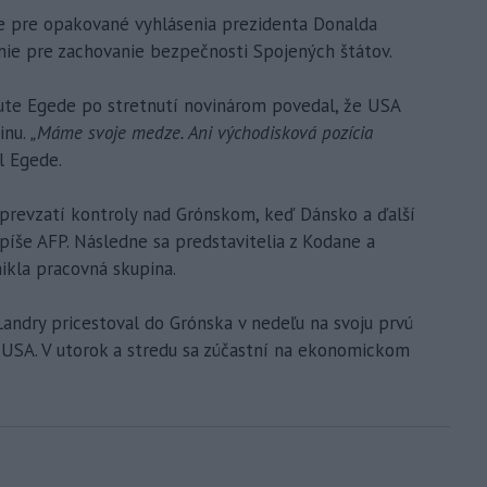
 pre opakované vyhlásenia prezidenta Donalda
mie pre zachovanie bezpečnosti Spojených štátov.
ute Egede po stretnutí novinárom povedal, že USA
inu.
„Máme svoje medze. Ani východisková pozícia
l Egede.
 prevzatí kontroly nad Grónskom, keď Dánsko a ďalší
 píše AFP. Následne sa predstavitelia z Kodane a
ikla pracovná skupina.
andry pricestoval do Grónska v nedeľu na svoju prvú
 USA. V utorok a stredu sa zúčastní na ekonomickom