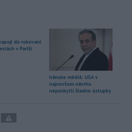
zapojí do rokovaní
nciách v Paríži
Iránske médiá: USA v
najnovšom návrhu
neposkytli žiadne ústupky