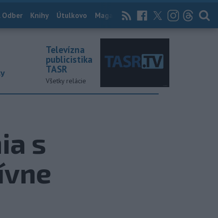
 Odber
Knihy
Útulkovo
Magazín
News Now
Archív
TASR
Televízna
publicistika
TASR
ky
Všetky relácie
ia s
ívne