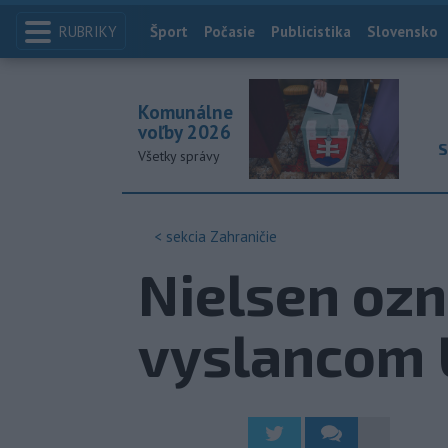
RUBRIKY
Index
Šport
Počasie
Publicistika
Slovensko
Komunálne
voľby 2026
S
Všetky správy
< sekcia
Zahraničie
Nielsen ozn
vyslancom 