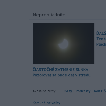
Neprehliadnite
ĎALŠ
Tent
Plach
ČIASTOČNÉ ZATMENIE SLNKA:
Pozorovať sa bude dať v stredu
Aktuálne témy:
Kvízy
Podcasty
Rok Ľ.Š
Komunálne voľby