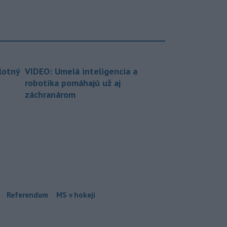
lotný
VIDEO: Umelá inteligencia a
robotika pomáhajú už aj
záchranárom
Referendum
MS v hokeji