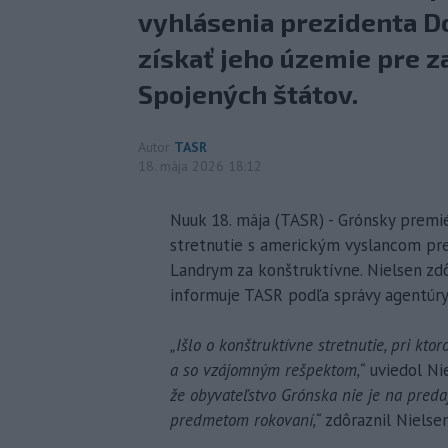
vyhlásenia prezidenta D
získať jeho územie pre 
Spojených štátov.
Autor
TASR
18. mája 2026 18:12
Nuuk 18. mája (TASR) - Grónsky premié
stretnutie s americkým vyslancom pr
Landrym za konštruktívne. Nielsen zdô
informuje TASR podľa správy agentúry
„Išlo o konštruktívne stretnutie, pri kt
a so vzájomným rešpektom,“
uviedol Nie
že obyvateľstvo Grónska nie je na preda
predmetom rokovaní,“
zdôraznil Nielsen