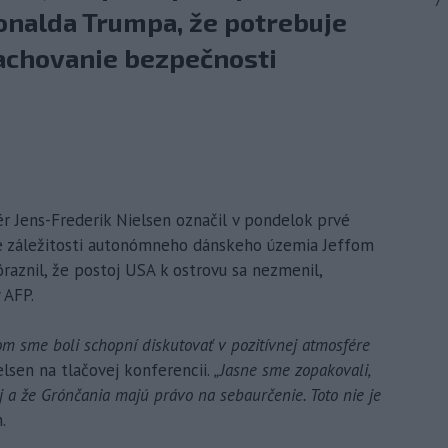
7
onalda Trumpa, že potrebuje
zachovanie bezpečnosti
r Jens-Frederik Nielsen označil v pondelok prvé
e záležitosti autonómneho dánskeho územia Jeffom
raznil, že postoj USA k ostrovu sa nezmenil,
 AFP.
orom sme boli schopní diskutovať v pozitívnej atmosfére
lsen na tlačovej konferencii.
„Jasne sme zopakovali,
j a že Grónčania majú právo na sebaurčenie. Toto nie je
.