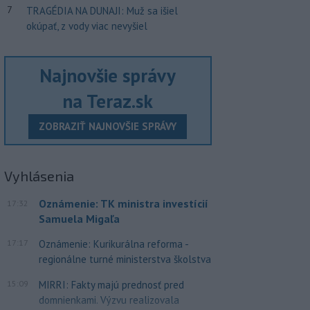
7
TRAGÉDIA NA DUNAJI: Muž sa išiel
okúpať, z vody viac nevyšiel
Najnovšie správy
na Teraz.sk
ZOBRAZIŤ NAJNOVŠIE SPRÁVY
Vyhlásenia
Oznámenie: TK ministra investícií
17:32
Samuela Migaľa
17:17
Oznámenie: Kurikurálna reforma -
regionálne turné ministerstva školstva
15:09
MIRRI: Fakty majú prednosť pred
domnienkami. Výzvu realizovala