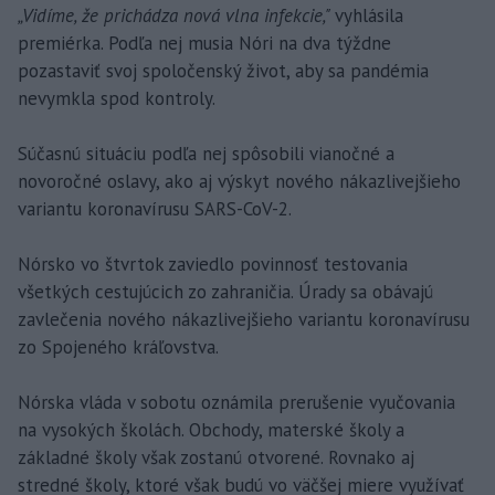
„Vidíme, že prichádza nová vlna infekcie,"
vyhlásila
premiérka. Podľa nej musia Nóri na dva týždne
pozastaviť svoj spoločenský život, aby sa pandémia
nevymkla spod kontroly.
Súčasnú situáciu podľa nej spôsobili vianočné a
novoročné oslavy, ako aj výskyt nového nákazlivejšieho
variantu koronavírusu SARS-CoV-2.
Nórsko vo štvrtok zaviedlo povinnosť testovania
všetkých cestujúcich zo zahraničia. Úrady sa obávajú
zavlečenia nového nákazlivejšieho variantu koronavírusu
zo Spojeného kráľovstva.
Nórska vláda v sobotu oznámila prerušenie vyučovania
na vysokých školách. Obchody, materské školy a
základné školy však zostanú otvorené. Rovnako aj
stredné školy, ktoré však budú vo väčšej miere využívať