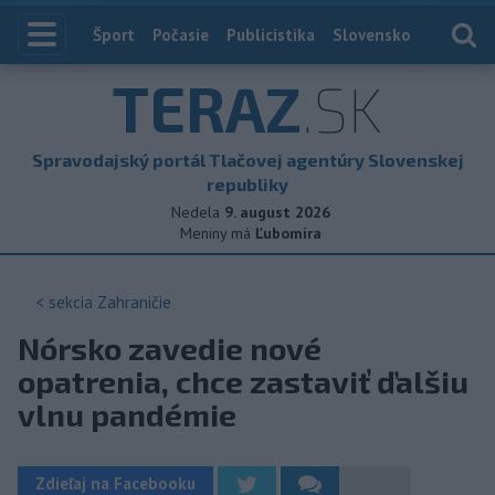
Index
Šport
Počasie
Publicistika
Slovensko
Zahranič
TERAZ
.SK
Spravodajský portál Tlačovej agentúry Slovenskej
republiky
Nedela
9. august 2026
Meniny má
Ľubomíra
< sekcia
Zahraničie
Nórsko zavedie nové
opatrenia, chce zastaviť ďalšiu
vlnu pandémie
Zdieľaj na Facebooku