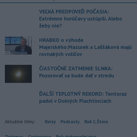
VEĽKÁ PREDPOVEĎ POČASIA:
Extrémne horúčavy ustúpili. Alebo
žeby nie?
HRABKO o výhode
Majerského:Mazurek a Laššáková majú
rovnakých voličov
ČIASTOČNÉ ZATMENIE SLNKA:
Pozorovať sa bude dať v stredu
ĎALŠÍ TEPLOTNÝ REKORD: Tentoraz
padol v Dolných Plachtinciach
Aktuálne témy:
Kvízy
Podcasty
Rok Ľ.Štúra
Turizmus
Cestovanie
Rok dobrovoľníctva