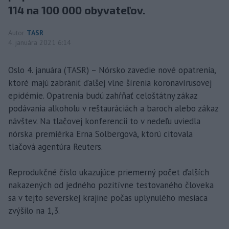
114 na 100 000 obyvateľov.
Autor
TASR
4. januára 2021 6:14
Oslo 4. januára (TASR) – Nórsko zavedie nové opatrenia,
ktoré majú zabrániť ďalšej vlne šírenia koronavírusovej
epidémie. Opatrenia budú zahŕňať celoštátny zákaz
podávania alkoholu v reštauráciách a baroch alebo zákaz
návštev. Na tlačovej konferencii to v nedeľu uviedla
nórska premiérka Erna Solbergová, ktorú citovala
tlačová agentúra Reuters.
Reprodukčné číslo ukazujúce priemerný počet ďalších
nakazených od jedného pozitívne testovaného človeka
sa v tejto severskej krajine počas uplynulého mesiaca
zvýšilo na 1,3.