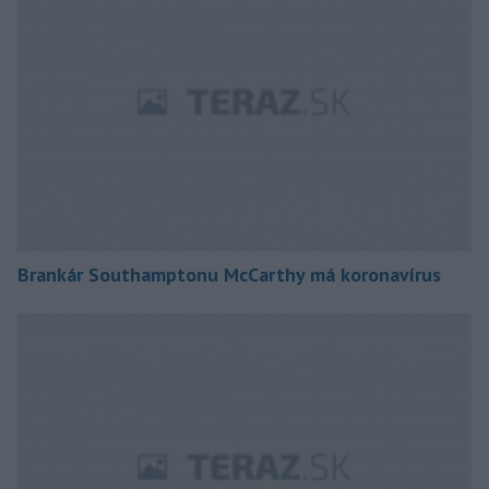
Brankár Southamptonu McCarthy má koronavírus