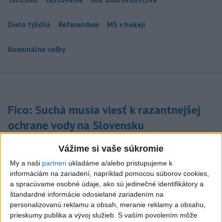
Dielo týždňa
Referendum
MS v hokeji
Komunálne voľby
Fico: Suchá musia viesť k razantnejšej
ochrane vody na Slovensku
Podľa neho zmenená ústava a zákaz vývozu vody zo
Vážime si vaše súkromie
Slovenska do zahraničia potrubím či cisternami nestačí.
My a naši
partneri
ukladáme a/alebo pristupujeme k
včera 21:39
informáciám na zariadení, napríklad pomocou súborov cookies,
a spracúvame osobné údaje, ako sú jedinečné identifikátory a
DRÁMA V PARLAMENTE:
štandardné informácie odosielané zariadením na
Poslankyňa hádzala do
personalizovanú reklamu a obsah, meranie reklamy a obsahu,
premiéra vajíčka
prieskumy publika a vývoj služieb.
S vaším povolením môže
včera 20:16