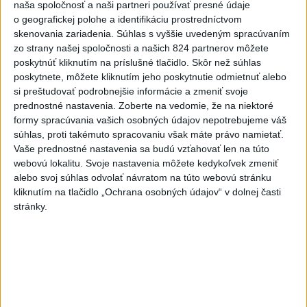
naša spoločnosť a naši partneri používať presné údaje
o geografickej polohe a identifikáciu prostredníctvom
Typ dronu, ktorý vybuchol v
skenovania zariadenia. Súhlas s vyššie uvedeným spracúvaním
Bulharsku, využíva ukrajinská
zo strany našej spoločnosti a našich 824 partnerov môžete
armáda
poskytnúť kliknutím na príslušné tlačidlo. Skôr než súhlas
aktualizované
včera 18:43
,
včera 19:29
poskytnete, môžete kliknutím jeho poskytnutie odmietnuť alebo
si preštudovať podrobnejšie informácie a zmeniť svoje
POZOR NA HARÚČAVY: SHMÚ
prednostné nastavenia.
Zoberte na vedomie, že na niektoré
vydalo výstrahy prvého stupňa
formy spracúvania vašich osobných údajov nepotrebujeme váš
pred teplom
súhlas, proti takémuto spracovaniu však máte právo namietať.
včera 19:28
Vaše prednostné nastavenia sa budú vzťahovať len na túto
webovú lokalitu. Svoje nastavenia môžete kedykoľvek zmeniť
SMRŤ V HORÁCH: V Západných
alebo svoj súhlas odvolať návratom na túto webovú stránku
Tatrách zomrel 76-ročný turista
kliknutím na tlačidlo „Ochrana osobných údajov“ v dolnej časti
včera 20:04
stránky.
ZÁCHRANÁRI V AKCII: Pomáhali
dvom poľským turistkám, obe
utrpeli úrazy
včera 18:39
NEŠŤASTNÝ PÁD:Záchranári