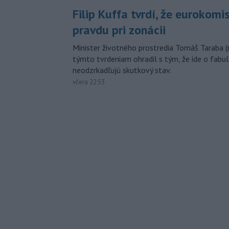
Filip Kuffa tvrdí, že eurokomi
pravdu pri zonácii
Minister životného prostredia Tomáš Taraba (
týmto tvrdeniam ohradil s tým, že ide o fabul
neodzrkadľujú skutkový stav.
včera 22:53