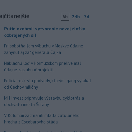
ajčítanejšie
6h
24h
7d
Putin oznámil vytvorenie novej zložky
ozbrojených síl
Pri sobotňajšom výbuchu v Moskve údajne
zahynul aj zať generála Čajka
Nákladnú loď v Hormuzskom prielive mal
údajne zasiahnuť projektil
Polícia rozkryla podvody, ktorými gang vylákal
od Čechov milióny
MH Invest pripravuje výstavbu cyklotrás a
obchvatu mesta Šurany
V Kolumbii zachránili mláďa zatúlaného
hrocha z Escobarovho stáda