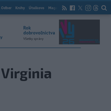
 Odber
Knihy
Útulkovo
Magazín
News Now
Archív
TASR
Rok
dobrovoľníctva
ky
Všetky správy
Virginia