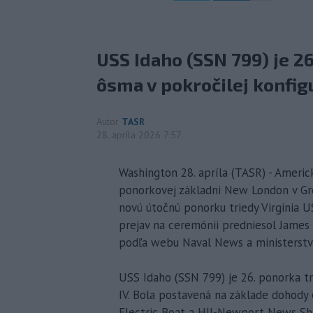
USS Idaho (SSN 799) je 26
ôsma v pokročilej konfigu
Autor
TASR
28. apríla 2026 7:57
Washington 28. apríla (TASR) - Ameri
ponorkovej základni New London v Gro
novú útočnú ponorku triedy Virginia USS
prejav na ceremónii predniesol James 
podľa webu Naval News a ministerstv
USS Idaho (SSN 799) je 26. ponorka tri
IV. Bola postavená na základe dohody
Electric Boat a HII-Newport News Shi