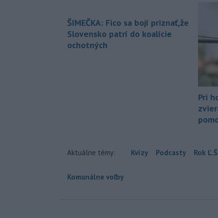
ŠIMEČKA: Fico sa bojí priznať,že
Slovensko patrí do koalície
ochotných
Pri h
zvier
pomo
Aktuálne témy:
Kvízy
Podcasty
Rok Ľ.Š
Komunálne voľby