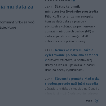
sia mu dala za
-
Štátny tajomník
22:44
ministerstva životného prostredia
Filip Kuffa tvrdí,
že mu Európska
komisia (EK) dala za pravdu v
nominant SNS) sa voči
súvislosti s vládnou pripomienkou k
ácie, ktoré
zonáciám národných parkov (NP) a
naďalej je tak ohrozených 450
miliónov eur z plánu obnovy.
-
Nemecko v stredu začalo
21:25
vyšetrovanie po tom, ako sa v noci
v
blízkosti vzletovej a pristávacej
dráhy na letisku Lipsko/Halle našiel
dron naložený výbušninami.
-
Slovensko pomáha Maďarsku
20:47
s vodou, pretože naši južní susedia
zápasia s kritickou situáciou na Dunaji a
v hre je aj možné odstavenie jadrovej
elektrárne.
Viac