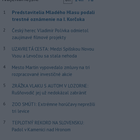
Predstavitelia Mladého Hlasu podali
1
trestné oznámenie na I. Korčoka
2
Český herec Vladimír Polívka odmietol
zaujímavé filmové projekty
3
UZAVRETÁ CESTA: Medzi Spišskou Novou
Vsou a Levočou sa stala nehoda
4
Mesto Martin vypovedalo zmluvy na tri
rozpracované investičné akcie
5
ZRÁŽKA VLAKU S AUTOM V LOZORNE:
Rušňovodič jej už nedokázal zabrániť
6
ZOO SMÚTI: Extrémne horúčavy neprežili
tri levice
7
TEPLOTNÝ REKORD NA SLOVENSKU:
Padol v Kamenici nad Hronom