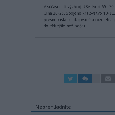
V súčasnosti výzbroj USA tvorí 65–70
Čína 20-25, Spojené kráľovstvo 10-11,
presné čísla sú utajované a rozdielna je
dôležitejšie než počet.
Neprehliadnite