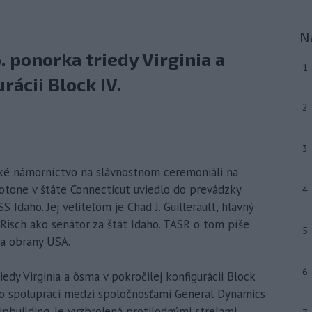
N
. ponorka triedy Virginia a
1
rácii Block IV.
2
3
cké námorníctvo na slávnostnom ceremoniáli na
tone v štáte Connecticut uviedlo do prevádzky
4
 Idaho. Jej veliteľom je Chad J. Guillerault, hlavný
Risch ako senátor za štát Idaho. TASR o tom píše
5
a obrany USA.
6
edy Virginia a ôsma v pokročilej konfigurácii Block
 o spolupráci medzi spoločnosťami General Dynamics
pbuilding. Je vyzbrojená protilodnými strelami