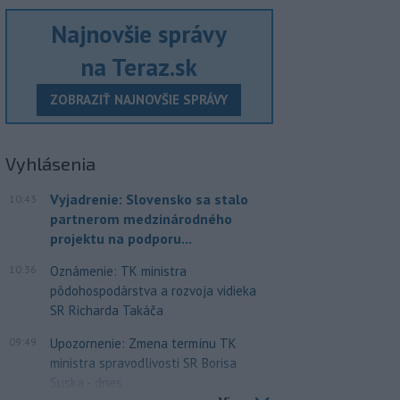
Najnovšie správy
na Teraz.sk
ZOBRAZIŤ NAJNOVŠIE SPRÁVY
Vyhlásenia
Vyjadrenie: Slovensko sa stalo
10:43
partnerom medzinárodného
projektu na podporu...
10:36
Oznámenie: TK ministra
pôdohospodárstva a rozvoja vidieka
SR Richarda Takáča
09:49
Upozornenie: Zmena termínu TK
ministra spravodlivosti SR Borisa
Suska - dnes