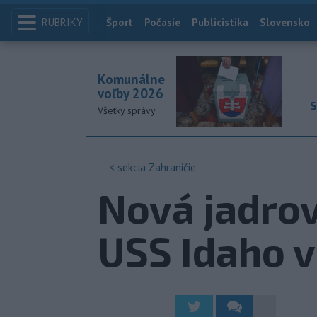
RUBRIKY
Index
Šport
Počasie
Publicistika
Slovensko
Komunálne
voľby 2026
S
Všetky správy
< sekcia
Zahraničie
Nová jadrov
USS Idaho v