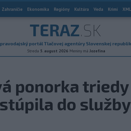
Zahraničie
Ekonomika
Regióny
Kultúra
Veda
Krimi
XML
TERAZ
.SK
pravodajský portál Tlačovej agentúry Slovenskej republi
Streda
5. august 2026
Meniny má
Jozefína
á ponorka triedy 
stúpila do služby