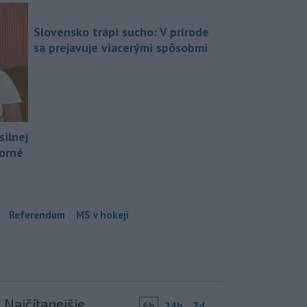
Slovensko trápi sucho: V prírode
sa prejavuje viacerými spôsobmi
silnej
borné
Referendum
MS v hokeji
Najčítanejšie
6h
24h
7d