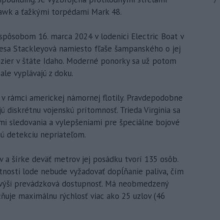
7
wk a ťažkými torpédami Mark 48.
pôsobom 16. marca 2024 v lodenici Electric Boat v
esa Stackleyová namiesto fľaše šampanského o jej
jazier v štáte Idaho. Moderné ponorky sa už potom
ale vyplávajú z doku.
 v rámci americkej námornej flotily. Pravdepodobne
diskrétnu vojenskú prítomnosť. Trieda Virginia sa
mi sledovania a vylepšeniami pre špeciálne bojové
jú detekciu nepriateľom.
v a šírke deväť metrov jej posádku tvorí 135 osôb.
tnosti lode nebude vyžadovať dopĺňanie paliva, čím
a zvýši prevádzková dostupnosť. Má neobmedzený
uje maximálnu rýchlosť viac ako 25 uzlov (46