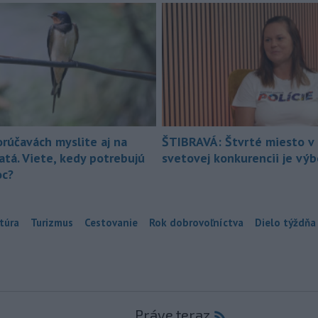
orúčavách myslite aj na
ŠTIBRAVÁ: Štvrté miesto v 
atá. Viete, kedy potrebujú
svetovej konkurencii je vý
c?
túra
Turizmus
Cestovanie
Rok dobrovoľníctva
Dielo týždňa
Práve teraz