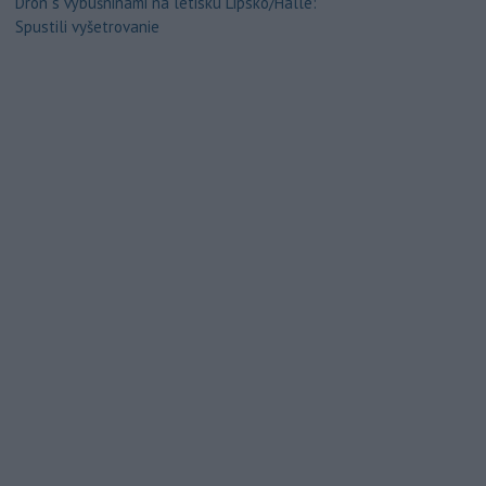
Dron s výbušninami na letisku Lipsko/Halle:
Spustili vyšetrovanie