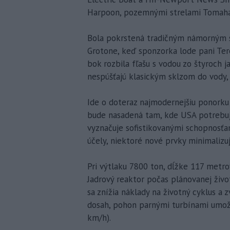
Harpoon, pozemnými strelami Tomaha
Bola pokrstená tradičným námorným s
Grotone, keď sponzorka lode pani Ter
bok rozbila fľašu s vodou zo štyroch 
nespúšťajú klasickým sklzom do vody, 
Ide o doteraz najmodernejšiu ponorku
bude nasadená tam, kde USA potrebujú 
vyznačuje sofistikovanými schopnosťa
účely, niektoré nové prvky minimalizu
Pri výtlaku 7800 ton, dĺžke 117 metro
Jadrový reaktor počas plánovanej živo
sa znížia náklady na životný cyklus 
dosah, pohon parnými turbínami umožň
km/h).