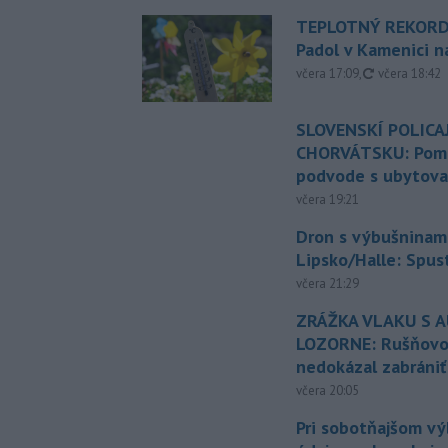
TEPLOTNÝ REKORD
Padol v Kamenici 
aktualizovan
včera 17:09
,
včera 18:42
SLOVENSKÍ POLICAJ
CHORVÁTSKU: Pomáh
podvode s ubytov
včera 19:21
Dron s výbušninami
Lipsko/Halle: Spus
včera 21:29
ZRÁŽKA VLAKU S 
LOZORNE: Rušňovod
nedokázal zabrániť
včera 20:05
Pri sobotňajšom v