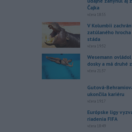
údajne zahynul aj 
Čajka
včera 18:55
V Kolumbii zachrán
zatúlaného hrocha
stáda
včera 19:32
Wesemann ovládol 
dosky a má druhé z
včera 21:37
Gutová-Behramiová
ukončila kariéru
včera 19:17
Európske ligy vyzv
riadenia FIFA
včera 18:49