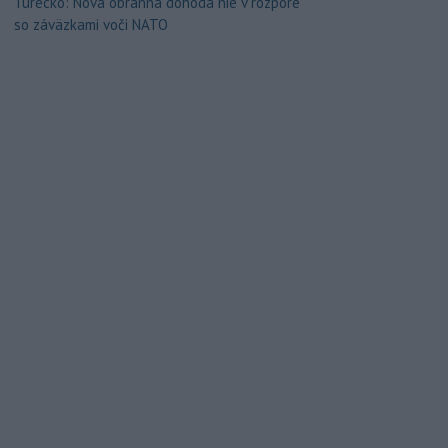
Turecko: Nová obranná dohoda nie v rozpore
so záväzkami voči NATO