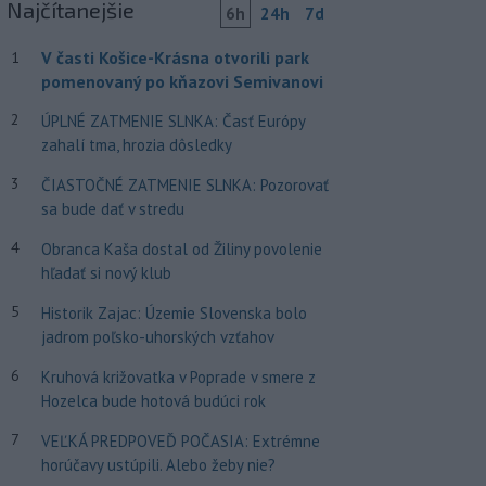
Najčítanejšie
6h
24h
7d
V časti Košice-Krásna otvorili park
1
pomenovaný po kňazovi Semivanovi
2
ÚPLNÉ ZATMENIE SLNKA: Časť Európy
zahalí tma, hrozia dôsledky
3
ČIASTOČNÉ ZATMENIE SLNKA: Pozorovať
sa bude dať v stredu
4
Obranca Kaša dostal od Žiliny povolenie
hľadať si nový klub
5
Historik Zajac: Územie Slovenska bolo
jadrom poľsko-uhorských vzťahov
6
Kruhová križovatka v Poprade v smere z
Hozelca bude hotová budúci rok
7
VEĽKÁ PREDPOVEĎ POČASIA: Extrémne
horúčavy ustúpili. Alebo žeby nie?