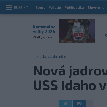
RUBRIKY
Index
Šport
Počasie
Publicistika
Slovensko
Komunálne
voľby 2026
S
Všetky správy
< sekcia
Zahraničie
Nová jadrov
USS Idaho v