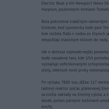
Electric Boat a HII-Newport News Shi
Harpoon, pozemnými strelami Tomaha
Bola pokrstená tradičným námorným s
Grotone, keď sponzorka lode pani Ter
bok rozbila fľašu s vodou zo štyroch 
nespúšťajú klasickým sklzom do vody, 
Ide o doteraz najmodernejšiu ponorku
bude nasadená tam, kde USA potrebujú 
vyznačuje sofistikovanými schopnosťa
účely, niektoré nové prvky minimalizu
Pri výtlaku 7800 ton, dĺžke 117 metro
Jadrový reaktor počas plánovanej živo
sa znížia náklady na životný cyklus 
dosah, pohon parnými turbínami umožň
km/h).