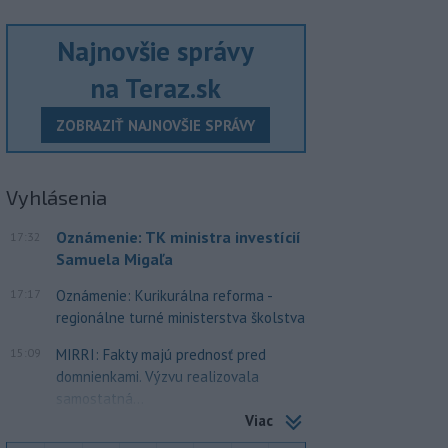
Najnovšie správy
na Teraz.sk
ZOBRAZIŤ NAJNOVŠIE SPRÁVY
Vyhlásenia
Oznámenie: TK ministra investícií
17:32
Samuela Migaľa
17:17
Oznámenie: Kurikurálna reforma -
regionálne turné ministerstva školstva
15:09
MIRRI: Fakty majú prednosť pred
domnienkami. Výzvu realizovala
samostatná...
Viac