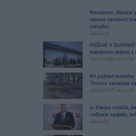
Prezident: Násilie
rasovú nenávisť tr
zárodku
včera 12:33
POŽIAR V SLOVNAFT
narušeniu jednej z 
aktualizovan
včera 14:20
,
včera 15:46
Pri požiari lesného
Trstíne zasahuje t
aktualizovan
včera 20:21
,
včera 21:05
A. Danko vylúčil, ž
voľbami spájala, a
včera 18:51