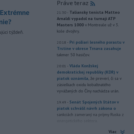
Práve teraz
 Extrémne
-
Taliansky tenista Matteo
21:30
Arnaldi vypadol na turnaji ATP
nie?
Masters 1000
v Montreale už v 3.
kole dvojhry.
júci týždeň.
-
Pri požiari lesného porastu v
20:18
Trstíne v okrese Trnava zasahuje
takmer 50 hasičov.
-
Vláda Konžskej
20:01
demokratickej republiky (KDR) v
piatok oznámila,
že preverí, či sa v
zásielkach oxidu kobaltnatého
vyvážaných do Číny nachádza urán.
-
Senát Spojených štátov v
19:49
piatok schválil návrh zákona o
sankciách zameraný na príjmy Ruska z
energetického sektora.
Viac
-
Slovenská polícia prispela k
16:08