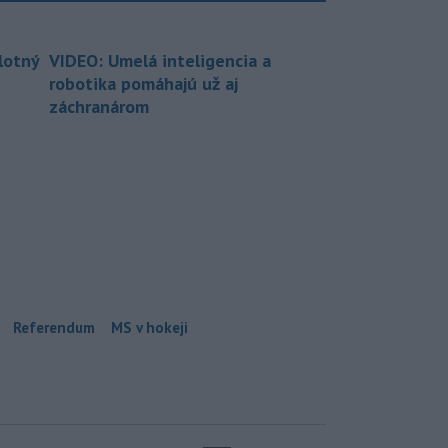
lotný
VIDEO: Umelá inteligencia a
robotika pomáhajú už aj
záchranárom
Referendum
MS v hokeji