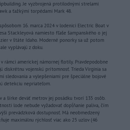
pbuilding. Je vyzbrojená protilodnými strelami
wk a ťažkými torpédami Mark 48.
pôsobom 16. marca 2024 v lodenici Electric Boat v
esa Stackleyová namiesto fľaše šampanského o jej
jazier v štáte Idaho. Moderné ponorky sa už potom
ale vyplávajú z doku.
 v rámci americkej námornej flotily. Pravdepodobne
diskrétnu vojenskú prítomnosť. Trieda Virginia sa
mi sledovania a vylepšeniami pre špeciálne bojové
jú detekciu nepriateľom.
v a šírke deväť metrov jej posádku tvorí 135 osôb.
tnosti lode nebude vyžadovať dopĺňanie paliva, čím
a zvýši prevádzková dostupnosť. Má neobmedzený
uje maximálnu rýchlosť viac ako 25 uzlov (46