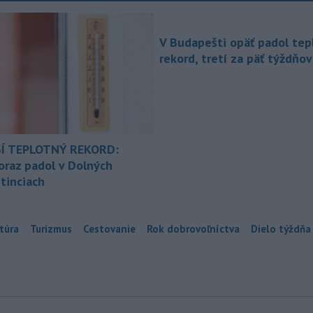
V Budapešti opäť padol tep
rekord, tretí za päť týždňov
Í TEPLOTNÝ REKORD:
oraz padol v Dolných
tinciach
túra
Turizmus
Cestovanie
Rok dobrovoľníctva
Dielo týždňa