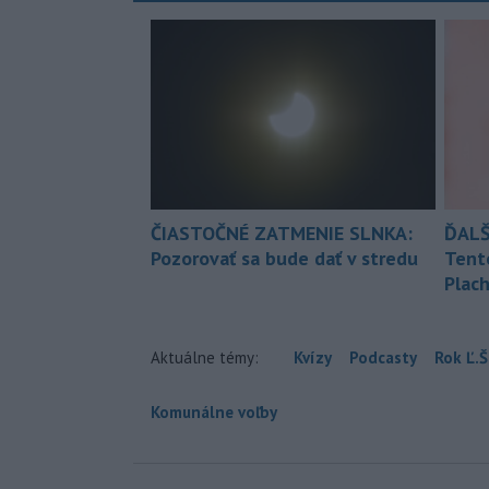
ČIASTOČNÉ ZATMENIE SLNKA:
ĎALŠ
Pozorovať sa bude dať v stredu
Tent
Plach
Aktuálne témy:
Kvízy
Podcasty
Rok Ľ.Š
Komunálne voľby