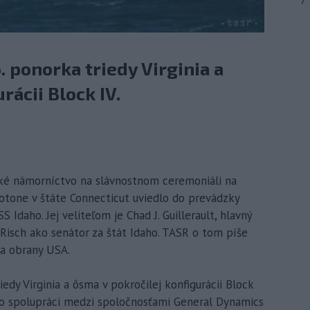
7
. ponorka triedy Virginia a
rácii Block IV.
cké námorníctvo na slávnostnom ceremoniáli na
tone v štáte Connecticut uviedlo do prevádzky
 Idaho. Jej veliteľom je Chad J. Guillerault, hlavný
Risch ako senátor za štát Idaho. TASR o tom píše
a obrany USA.
edy Virginia a ôsma v pokročilej konfigurácii Block
 o spolupráci medzi spoločnosťami General Dynamics