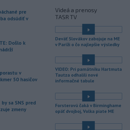
objasneniu prípadu prevádzačstva,
Videá a prenosy
ktorý sa podarilo ukončiť
 páchané pre
TASR TV
právoplatným odsúdením páchateľa v
eba odsúdiť v
Maďarsku.
-
Piatkový požiar v
15:21
Deväť Slovákov zabojuje na ME
bratislavskej rafinérii Slovnaft je
E: Došlo k
v Paríži o čo najlepšie výsledky
pod kontrolou.
Príčina jeho vzniku
nádrží
bude predmetom vyšetrovania. Pre
é
TASR to potvrdil hovorca rafinérie
Anton Molnár.
VIDEO: Pri pamätníku Hartmuta
 porastu v
-
Ministerstvo kultúry (MK) SR
Tautza odhalili nové
15:17
akmer 50 hasičov
upraví verziu opatrenia o
informačné tabule
é
podrobnostiach poskytovania dotácií v
pôsobnosti rezortu.
e by sa SNS pred
-
V bratislavskej rafinérii
14:17
Forsterovú čaká v Birminghame
vizuje zmeny
Slovnaft horí uskladnený ropný
opäť dvojboj, Volka piate ME
produkt.
TASR o tom informovala
rafinéria s tým, že obyvateľom nehrozí
nebezpečenstvo.