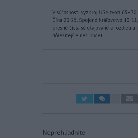
V súčasnosti výzbroj USA tvorí 65–70
Čína 20-25, Spojené kráľovstvo 10-11,
presné čísla sú utajované a rozdielna je
dôležitejšie než počet.
Neprehliadnite