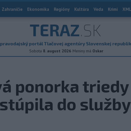
Zahraničie
Ekonomika
Regióny
Kultúra
Veda
Krimi
XML
TERAZ
.SK
pravodajský portál Tlačovej agentúry Slovenskej republi
Sobota
8. august 2026
Meniny má
Oskar
á ponorka triedy 
stúpila do služby