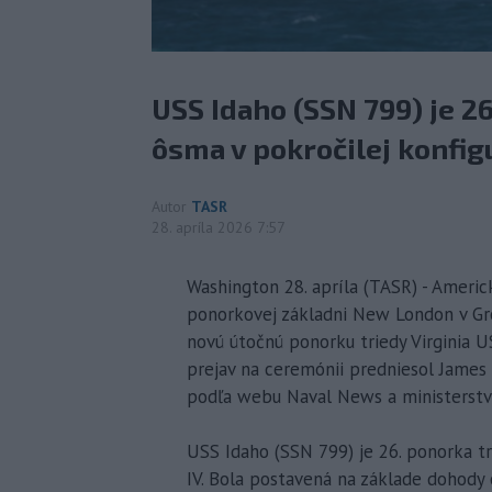
USS Idaho (SSN 799) je 26
ôsma v pokročilej konfigu
Autor
TASR
28. apríla 2026 7:57
Washington 28. apríla (TASR) - Ameri
ponorkovej základni New London v Gro
novú útočnú ponorku triedy Virginia USS
prejav na ceremónii predniesol James 
podľa webu Naval News a ministerstv
USS Idaho (SSN 799) je 26. ponorka tri
IV. Bola postavená na základe dohody