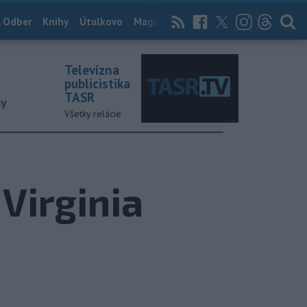
 Odber
Knihy
Útulkovo
Magazín
News Now
Archív
TASR
Televízna
publicistika
TASR
ky
Všetky relácie
Virginia