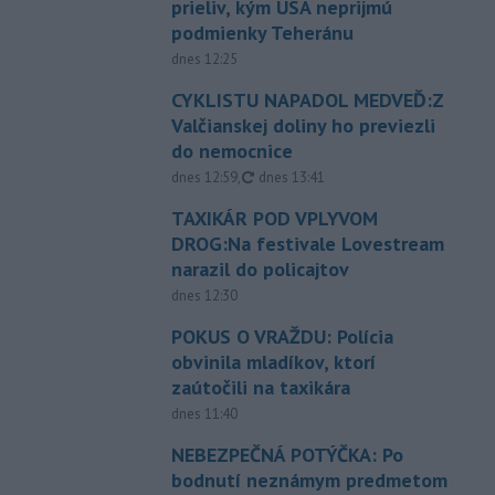
prieliv, kým USA neprijmú
podmienky Teheránu
dnes 12:25
CYKLISTU NAPADOL MEDVEĎ:Z
Valčianskej doliny ho previezli
do nemocnice
aktualizované
dnes 12:59
,
dnes 13:41
TAXIKÁR POD VPLYVOM
DROG:Na festivale Lovestream
narazil do policajtov
dnes 12:30
POKUS O VRAŽDU: Polícia
obvinila mladíkov, ktorí
zaútočili na taxikára
dnes 11:40
NEBEZPEČNÁ POTÝČKA: Po
bodnutí neznámym predmetom