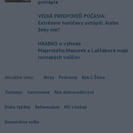
potrápia
VEĽKÁ PREDPOVEĎ POČASIA:
Extrémne horúčavy ustúpili. Alebo
žeby nie?
HRABKO o výhode
Majerského:Mazurek a Laššáková majú
rovnakých voličov
Aktuálne témy:
Kvízy
Podcasty
Rok Ľ.Štúra
Turizmus
Cestovanie
Rok dobrovoľníctva
Dielo týždňa
Referendum
MS v hokeji
Komunálne voľby