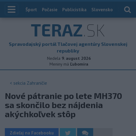
Index
Šport
Počasie
Publicistika
Slovensko
Zahranič
TERAZ
.SK
Spravodajský portál Tlačovej agentúry Slovenskej
republiky
Nedela
9. august 2026
Meniny má
Ľubomíra
< sekcia
Zahraničie
Nové pátranie po lete MH370
sa skončilo bez nájdenia
akýchkoľvek stôp
Zdieľaj na Facebooku