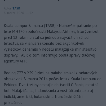
Autor
TASR
8. marca 2026 11:52
Kuala Lumpur 8. marca (TASR) - Najnovšie pátranie po
lete MH370 spoločnosti Malaysia Airlines, ktorý zmizol
pred 12 rokmi a stal sa jednou z najväčších záhad
letectva, sa v januári skončilo bez akýchkoľvek
výsledkov, oznámilo v nedeľu malajzijské ministerstvo
dopravy. TASR o tom informuje podľa správy tlačovej
agentúry AFP.
Boeing 777 s 239 ľuďmi na palube zmizol z radarových
obrazoviek 8. marca 2014 počas letu z Kuala Lumpuru do
Pekingu. Dve tretiny cestujúcich tvorili Číňania, ostatní
boli Malajzijčania, Indonézania a Austrálčania, ako aj
indickí, americkí, holandskí a francúzski štátni
príslušníci.