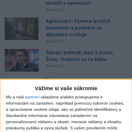
skončil v nemocnici
dnes 12:10
Agrorezort: Výmera lesných
pozemkov a porastov sa
dlhodobo zvyšuje
dnes 10:24
Slováci prehrali duel o bronz,
Štolc: Hodnotí sa to ťažko
dnes 10:18
Práve teraz
Vážime si vaše súkromie
-
Pápež Lev XIV. v nedeľu vyzval na vytvorenie
14:27
humanitárnych
koridorov pre civilistov zasiahnutých vojnou v
My a naši
partneri
ukladáme a/alebo pristupujeme k
Sudáne, v ktorej zahynuli desaťtisíce ľudí a milióny sú vysídlené.
informáciám na zariadení, napríklad pomocou súborov cookies,
a spracúvame osobné údaje, ako sú jedinečné identifikátory a
štandardné informácie odosielané zariadením na
Viac
Videá a prenosy TASR TV
personalizovanú reklamu a obsah, meranie reklamy a obsahu,
prieskumy publika a vývoj služieb.
S vaším povolením môže