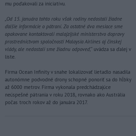
mu poďakovali za iniciatívu.
„Od 15. januára tohto roku však rodiny nedostali žiadne
ďalšie informácie o pátraní. Za ostatné dva mesiace sme
opakovane kontaktovali malajzijské ministerstvo dopravy
prostredníctvom spoločnosti Malaysia Airlines aj čínskej
vlády, ale nedostali sme žiadnu odpoveď,“
uvádza sa ďalej v
liste.
Firma Ocean Infinity v snahe lokalizovať lietadlo nasadila
autonómne podvodné drony schopné ponoriť sa do hĺbky
až 6000 metrov. Firma vykonala predchádzajúce
neúspešné pátrania v roku 2018, rovnako ako Austrália
počas troch rokov až do januára 2017.