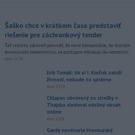
Šaško chce v krátkom čase predstaviť
riešenie pre záchrankový tender
Šéf rezortu zároveň potvrdil, že nové klimatizácie, do ktorých
investovalo ministerstvo, sa postupne inštalujú do nemocníc.
dnes 11:58
Erik Tomáš: Ak si I. Korčok založí
živnosť, nebude to správne
dnes 13:59
Chlapec obvinený zo streľby v
Thajsku sledoval násilný obsah
online
dnes 12:01
Gardy neotvoria Hormuzský