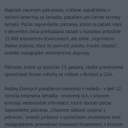
Napriek viacerým pátraniam, vrátane najväčšieho v
histórii letectva, sa lietadlo, pasažieri ani čierne skrinky
nenašli. Počas najnovšieho pátrania, ktoré sa začalo vlani
v decembri, bola prehľadaná oblasť s rozlohou približne
15.000 kilometrov štvorcových, ale úsilie
„neprinieslo
žiadne zistenia, ktoré by potvrdili polohu trosiek lietadla“
,
uviedlo malajzijské ministerstvo dopravy.
Pátranie, ktoré sa skončilo 23. januára, viedla prieskumná
spoločnosť Ocean Infinity so sídlom v Británii a USA.
Rodiny čínskych pasažierov zverejnili v nedeľu - v deň 12.
výročia zmiznutia lietadla - otvorený list, v ktorom
kritizujú nedostatok informácií, ktoré dostali počas
najnovšieho pátrania.
„Chápeme ťažkosti spojené s
pátraním,“
uviedli príbuzní v spoločnom otvorenom liste
malajzijskému premiérovi Anwarovi Ibrahimovi, v ktorom