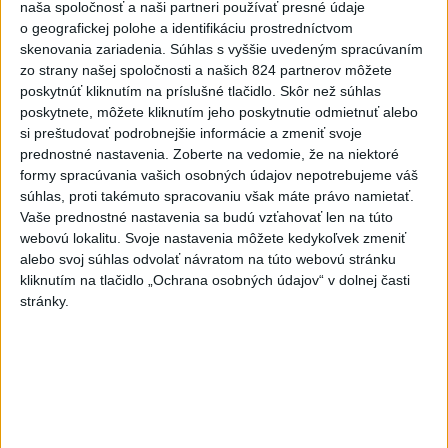
naša spoločnosť a naši partneri používať presné údaje
Deväť Slovákov zabojuje na ME v Paríži
o geografickej polohe a identifikáciu prostredníctvom
o čo najlepšie výsledky
skenovania zariadenia. Súhlas s vyššie uvedeným spracúvaním
zo strany našej spoločnosti a našich 824 partnerov môžete
Viac
poskytnúť kliknutím na príslušné tlačidlo. Skôr než súhlas
poskytnete, môžete kliknutím jeho poskytnutie odmietnuť alebo
Najčítanejšie
si preštudovať podrobnejšie informácie a zmeniť svoje
prednostné nastavenia.
Zoberte na vedomie, že na niektoré
6h
24h
7d
formy spracúvania vašich osobných údajov nepotrebujeme váš
súhlas, proti takémuto spracovaniu však máte právo namietať.
DRÁMA V PARLAMENTE: Poslankyňa
1
Vaše prednostné nastavenia sa budú vzťahovať len na túto
hádzala do premiéra vajíčka
webovú lokalitu. Svoje nastavenia môžete kedykoľvek zmeniť
alebo svoj súhlas odvolať návratom na túto webovú stránku
2
Festival Lovestream 2026 pokračuje, druhý deň zakončil
kliknutím na tlačidlo „Ochrana osobných údajov“ v dolnej časti
stránky.
Robbie Williams
3
Skončili ďalšie desiatky menších pôšt, samosprávam sa
to nepáči
4
Darina Pačutová pomáha pacientom vo Vranove nad
Topľou slovom