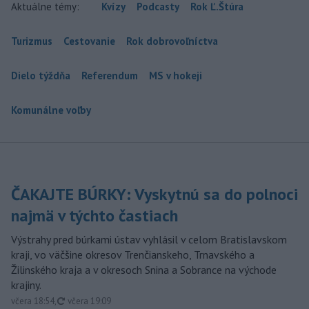
Aktuálne témy:
Kvízy
Podcasty
Rok Ľ.Štúra
Turizmus
Cestovanie
Rok dobrovoľníctva
Dielo týždňa
Referendum
MS v hokeji
Komunálne voľby
ČAKAJTE BÚRKY: Vyskytnú sa do polnoci
najmä v týchto častiach
Výstrahy pred búrkami ústav vyhlásil v celom Bratislavskom
kraji, vo väčšine okresov Trenčianskeho, Trnavského a
Žilinského kraja a v okresoch Snina a Sobrance na východe
krajiny.
aktualizované
včera 18:54
,
včera 19:09