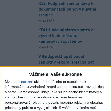
Ráž: Podpísali sme zmluvu k
dokumentácii obnovy hlavnej
stanice
včera 15:26
KDH žiada ministra vnútra o
vysvetlenie nákupu
kamerových systémov
včera 17:40
V Budapešti opäť padol
teplotný rekord, tretí za päť
týždňov
včera 19:15
Vážime si vaše súkromie
My a naši
partneri
ukladáme a/alebo pristupujeme k
Twente deklasovalo DAC 6:0 v
informáciám na zariadení, napríklad pomocou súborov cookies,
prvom zápase 3. predkola
a spracúvame osobné údaje, ako sú jedinečné identifikátory a
včera 22:03
štandardné informácie odosielané zariadením na
personalizovanú reklamu a obsah, meranie reklamy a obsahu,
Slovenskí hádzanári zdolali
prieskumy publika a vývoj služieb.
S vaším povolením môže
Taliansko 38:37