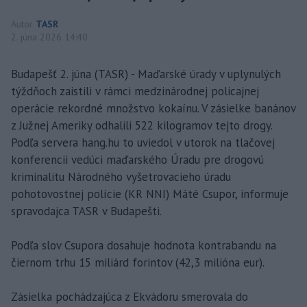
Autor
TASR
2. júna 2026 14:40
Budapešť 2. júna (TASR) - Maďarské úrady v uplynulých
týždňoch zaistili v rámci medzinárodnej policajnej
operácie rekordné množstvo kokaínu. V zásielke banánov
z Južnej Ameriky odhalili 522 kilogramov tejto drogy.
Podľa servera hang.hu to uviedol v utorok na tlačovej
konferencii vedúci maďarského Úradu pre drogovú
kriminalitu Národného vyšetrovacieho úradu
pohotovostnej polície (KR NNI) Máté Csupor, informuje
spravodajca TASR v Budapešti.
Podľa slov Csupora dosahuje hodnota kontrabandu na
čiernom trhu 15 miliárd forintov (42,3 milióna eur).
Zásielka pochádzajúca z Ekvádoru smerovala do