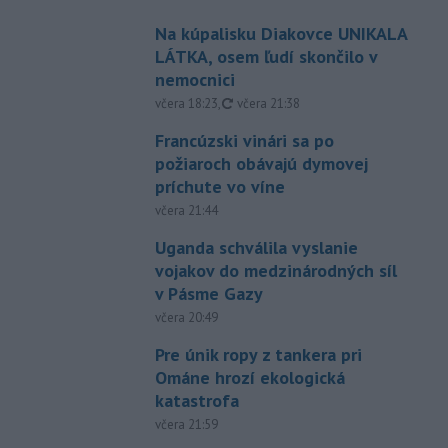
Na kúpalisku Diakovce UNIKALA
LÁTKA, osem ľudí skončilo v
nemocnici
aktualizované
včera 18:23
,
včera 21:38
Francúzski vinári sa po
požiaroch obávajú dymovej
príchute vo víne
včera 21:44
Uganda schválila vyslanie
vojakov do medzinárodných síl
v Pásme Gazy
včera 20:49
Pre únik ropy z tankera pri
Ománe hrozí ekologická
katastrofa
včera 21:59