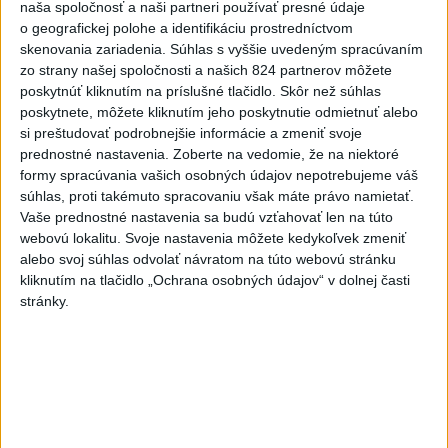
naša spoločnosť a naši partneri používať presné údaje
aktualizované
včera 16:28
,
včera 19:55
o geografickej polohe a identifikáciu prostredníctvom
skenovania zariadenia. Súhlas s vyššie uvedeným spracúvaním
Práve teraz
zo strany našej spoločnosti a našich 824 partnerov môžete
-
Pri pobreží Ománu hrozí ekologická katastrofa pre únik
21:58
poskytnúť kliknutím na príslušné tlačidlo. Skôr než súhlas
čoraz
väčšieho množstva ropy z tankera, ktorý narazil na plytčinu v
poskytnete, môžete kliknutím jeho poskytnutie odmietnuť alebo
blízkosti prírodnej rezervácie.
si preštudovať podrobnejšie informácie a zmeniť svoje
prednostné nastavenia.
Zoberte na vedomie, že na niektoré
formy spracúvania vašich osobných údajov nepotrebujeme váš
Viac
Videá a prenosy TASR TV
súhlas, proti takémuto spracovaniu však máte právo namietať.
Vaše prednostné nastavenia sa budú vzťahovať len na túto
webovú lokalitu. Svoje nastavenia môžete kedykoľvek zmeniť
Deväť Slovákov zabojuje na ME v Paríži
alebo svoj súhlas odvolať návratom na túto webovú stránku
o čo najlepšie výsledky
kliknutím na tlačidlo „Ochrana osobných údajov“ v dolnej časti
stránky.
Viac
Najčítanejšie
6h
24h
7d
ÚPLNÉ ZATMENIE SLNKA: Časť Európy
1