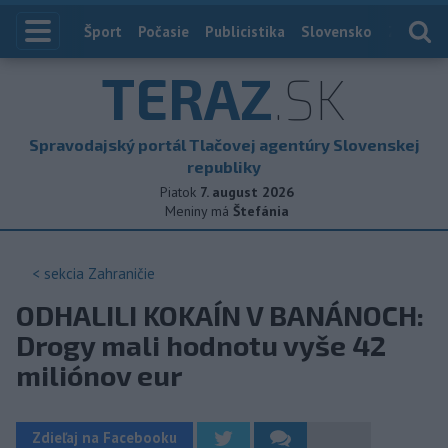
Index
Šport
Počasie
Publicistika
Slovensko
Zahranič
TERAZ
.SK
Spravodajský portál Tlačovej agentúry Slovenskej
republiky
Piatok
7. august 2026
Meniny má
Štefánia
< sekcia
Zahraničie
ODHALILI KOKAÍN V BANÁNOCH:
Drogy mali hodnotu vyše 42
miliónov eur
Zdieľaj na Facebooku