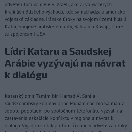
odvete útočí na ciele v Izraeli, ako aj vo viacerých
krajinách Blízkeho východu, kde sa nachádzajú americké
vojenské základne. Iránske útoky na svojom území hlásili
Katar, Spojené arabské emiráty, Bahrajn a Kuvajt, ktoré
sú spojencami USA.
Lídri Kataru a Saudskej
Arábie vyzývajú na návrat
k dialógu
Katarský emir Tamím bin Hamad Ál Sání a
saudskoarabský korunný princ Muhammad bin Salmán v
sobotu popoludní po spoločnom telefonáte vyzvali na
zastavenie eskalácie konfliktu v regióne a návrat k
dialógu. Vyjadrili sa tak po tom, čo Irán v odvete za útoky