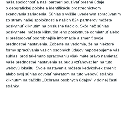
naša spoločnosť a naši partneri používať presné údaje
Dielo týždňa
Referendum
MS v hokeji
o geografickej polohe a identifikáciu prostredníctvom
skenovania zariadenia. Súhlas s vyššie uvedeným spracúvaním
zo strany našej spoločnosti a našich 824 partnerov môžete
Komunálne voľby
poskytnúť kliknutím na príslušné tlačidlo. Skôr než súhlas
poskytnete, môžete kliknutím jeho poskytnutie odmietnuť alebo
si preštudovať podrobnejšie informácie a zmeniť svoje
prednostné nastavenia.
Zoberte na vedomie, že na niektoré
formy spracúvania vašich osobných údajov nepotrebujeme váš
súhlas, proti takémuto spracovaniu však máte právo namietať.
Vaše prednostné nastavenia sa budú vzťahovať len na túto
webovú lokalitu. Svoje nastavenia môžete kedykoľvek zmeniť
alebo svoj súhlas odvolať návratom na túto webovú stránku
kliknutím na tlačidlo „Ochrana osobných údajov“ v dolnej časti
stránky.