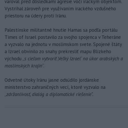
varoval pred dôsledkami agresie voči irackým objektom.
Vystríhal zároveň pre využívaním irackého vzdušného
priestoru na údery proti Iránu.
Palestínske militantné hnutie Hamas sa podľa portálu
Times of Israel postavilo za svojho spojenca v Teheráne
a vyzvalo na jednotu v moslimskom svete. Spojené štáty
a Izrael obvinilo zo snahy prekresliť mapu Blízkeho
východu „
s cieľom vytvoriť ‚Veľký Izrael‘ na úkor arabských a
moslimských krajín
“.
Odvetné útoky Iránu jasne odsúdilo jordánske
ministerstvo zahraničných vecí, ktoré vyzvalo na
„
zdržanlivosť, dialóg a diplomatické riešenie“.