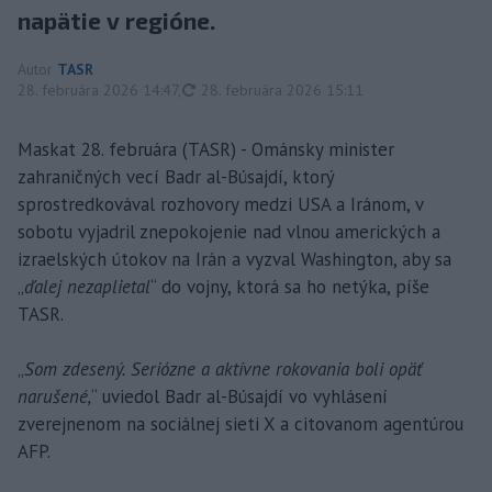
napätie v regióne.
Autor
TASR
aktualizované
28. februára 2026 14:47
,
28. februára 2026 15:11
Maskat 28. februára (TASR) - Ománsky minister
zahraničných vecí Badr al-Búsajdí, ktorý
sprostredkovával rozhovory medzi USA a Iránom, v
sobotu vyjadril znepokojenie nad vlnou amerických a
izraelských útokov na Irán a vyzval Washington, aby sa
„
ďalej nezaplietal
“ do vojny, ktorá sa ho netýka, píše
TASR.
„
Som zdesený. Seriózne a aktívne rokovania boli opäť
narušené,
“ uviedol Badr al-Búsajdí vo vyhlásení
zverejnenom na sociálnej sieti X a citovanom agentúrou
AFP.