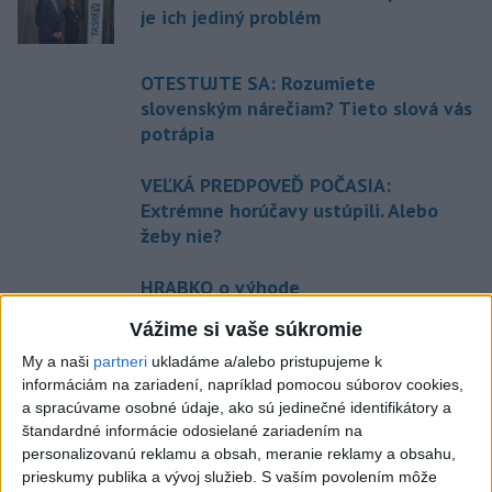
je ich jediný problém
OTESTUJTE SA: Rozumiete
slovenským nárečiam? Tieto slová vás
potrápia
VEĽKÁ PREDPOVEĎ POČASIA:
Extrémne horúčavy ustúpili. Alebo
žeby nie?
HRABKO o výhode
Majerského:Mazurek a Laššáková majú
Vážime si vaše súkromie
rovnakých voličov
My a naši
partneri
ukladáme a/alebo pristupujeme k
informáciám na zariadení, napríklad pomocou súborov cookies,
a spracúvame osobné údaje, ako sú jedinečné identifikátory a
Aktuálne témy:
Kvízy
Podcasty
Rok Ľ.Štúra
štandardné informácie odosielané zariadením na
personalizovanú reklamu a obsah, meranie reklamy a obsahu,
Turizmus
Cestovanie
Rok dobrovoľníctva
prieskumy publika a vývoj služieb.
S vaším povolením môže