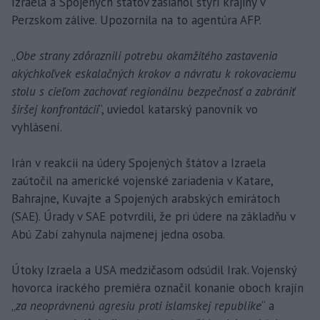
Izraela a Spojených štátov zasiahol štyri krajiny v
Perzskom zálive. Upozornila na to agentúra AFP.
„
Obe strany zdôraznili potrebu okamžitého zastavenia
akýchkoľvek eskalačných krokov a návratu k rokovaciemu
stolu s cieľom zachovať regionálnu bezpečnosť a zabrániť
širšej konfrontácii
“, uviedol katarský panovník vo
vyhlásení.
Irán v reakcii na údery Spojených štátov a Izraela
zaútočil na americké vojenské zariadenia v Katare,
Bahrajne, Kuvajte a Spojených arabských emirátoch
(SAE). Úrady v SAE potvrdili, že pri údere na základňu v
Abú Zabí zahynula najmenej jedna osoba.
Útoky Izraela a USA medzičasom odsúdil Irak. Vojenský
hovorca irackého premiéra označil konanie oboch krajín
„
za neoprávnenú agresiu proti islamskej republike
“ a