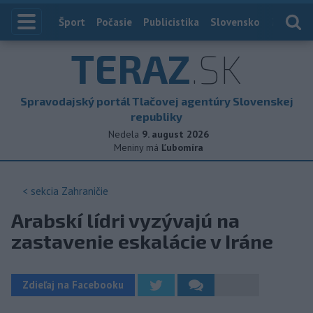
Index
Šport
Počasie
Publicistika
Slovensko
Zahranič
TERAZ
.SK
Spravodajský portál Tlačovej agentúry Slovenskej
republiky
Nedela
9. august 2026
Meniny má
Ľubomíra
< sekcia
Zahraničie
Arabskí lídri vyzývajú na
zastavenie eskalácie v Iráne
Zdieľaj na Facebooku