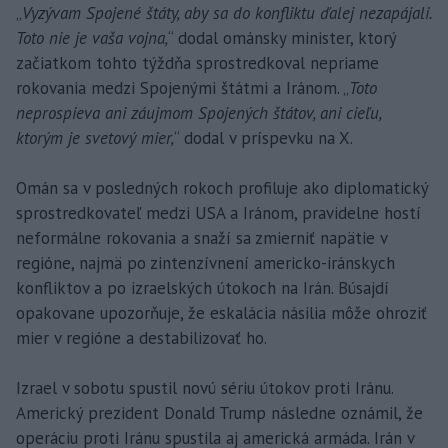
„
Vyzývam Spojené štáty, aby sa do konfliktu ďalej nezapájali.
Toto nie je vaša vojna,
“ dodal ománsky minister, ktorý
začiatkom tohto týždňa sprostredkoval nepriame
rokovania medzi Spojenými štátmi a Iránom. „
Toto
neprospieva ani záujmom Spojených štátov, ani cieľu,
ktorým je svetový mier,
“ dodal v príspevku na X.
Omán sa v posledných rokoch profiluje ako diplomatický
sprostredkovateľ medzi USA a Iránom, pravidelne hostí
neformálne rokovania a snaží sa zmierniť napätie v
regióne, najmä po zintenzívnení americko-iránskych
konfliktov a po izraelských útokoch na Irán. Búsajdí
opakovane upozorňuje, že eskalácia násilia môže ohroziť
mier v regióne a destabilizovať ho.
Izrael v sobotu spustil novú sériu útokov proti Iránu.
Americký prezident Donald Trump následne oznámil, že
operáciu proti Iránu spustila aj americká armáda. Irán v