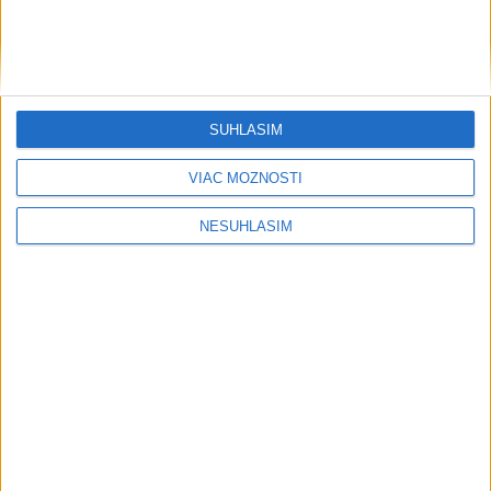
Obchodný deficit Nemecka s Čínou v 1. polroku výrazne
vzrástol
Ceny ropy vzrástli, cena Brentu prekročila 83,50 USD za
SÚHLASÍM
barel
VIAC MOŽNOSTÍ
Regióny
NESÚHLASÍM
V Martine rozširujú možnosti liečby
detskej úzkosti aj depresie
dnes 15:11
Fontána Družba v Bratislave sa rozžiari v rytme hudby
Mariána Vargu
Polícia opäť vyhlásila pátranie po 15-ročnej Sabine zo
Skalice